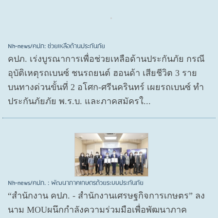
Nh-news/คปภ: ช่วยเหลือด้านประกันภัย
คปภ. เร่งบูรณาการเพื่อช่วยเหลือด้านประกันภัย กรณี
อุบัติเหตุรถเบนซ์ ชนรถยนต์ ฮอนด้า เสียชีวิต 3 ราย
บนทางด่วนขั้นที่ 2 อโศก-ศรีนครินทร์ เผยรถเบนซ์ ทำ
ประกันภัยภัย พ.ร.บ. และภาคสมัครใ...
Nh-news/คปภ. : พัฒนาภาคเกษตรด้วยระบบประกันภัย
“สำนักงาน คปภ. - สำนักงานเศรษฐกิจการเกษตร” ลง
นาม MOUผนึกกำลังความร่วมมือเพื่อพัฒนาภาค