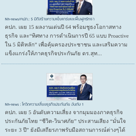
Nh-news/คปภ.: 5 มิติสร้างความแข็งแกร่งและฟื้นฟูศรัทธา
คปภ. เผย 15 ผลงานเด่นปี 64 พร้อมชูธงโอกาสทาง
ธุรกิจ และ“ทิศทาง การดำเนินการปี 65 แบบ Proactive
ใน 5 มิติหลัก” เพื่อคุ้มครองประชาชน และเสริมความ
แข็งแกร่งให้ภาคธุรกิจประกันภัย ดร.สุท...
Nh-news : โควิดความเสี่ยงธุรกิจประกันภัย อันดับ 1
คปภ. เผย 5 อันดับความเสี่ยง จากมุมมองภาคธุรกิจ
ประกันภัยไทย “ชีวิต-วินาศภัย” ประสานเสียง “มั่นใจ
ระยะ 3 ปี” ยังมีเสถียรภาพรับมือสถานการณ์ต่างๆได้