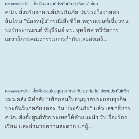
Nh-news/คปภ. : สั่งปรับอาคเนย์ประกันภัย ประวิงค่าสินไหม
คปภ. สั่งปรับอาคเนย์ประกันภัย ปมประวิงจ่ายค่า
สินไหม "น้องหญิง"กรณีเสียชีวิตเหตุรถเบนซ์เฉี่ยวชน
รถจักรยานยนต์ ที่บุรีรัมย์ ดร. สุทธิพล ทวีชัยการ
เลขาธิการคณะกรรมการกำกับและส่งเสริ...
Nh-news/คปภ. : สั่งเพิกถอนใบอนุญาต 'เดอะ วัน ประกันภัย' สังเวยประกันโควิด
รมว.คลัง มีคำสั่ง “เพิกถอนใบอนุญาตประกอบธุรกิจ
ประกันวินาศภัย เดอะ วัน ประกันภัย” แล้ว เลขาธิการ
คปภ. สั่งตั้งศูนย์ทั่วประเทศให้คำแนะนำ รับเรื่องร้อง
เรียน และอำนวยความสะดวก แก่ผู้...