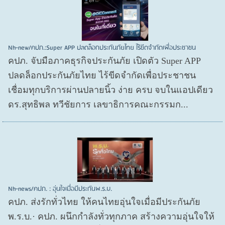
Nh-new/คปภ.:Super APP ปลดล็อกประกันภัยไทย ไร้ขีดจำกัดเพื่อประชาชน
คปภ. จับมือภาคธุรกิจประกันภัย เปิดตัว Super APP
ปลดล็อกประกันภัยไทย ไร้ขีดจำกัดเพื่อประชาชน
เชื่อมทุกบริการผ่านปลายนิ้ว ง่าย ครบ จบในแอปเดียว
ดร.สุทธิพล ทวีชัยการ เลขาธิการคณะกรรมก...
Nh-news/คปภ. : อุ่นใจเมื่อมีประกันพ.ร.บ.
คปภ. ส่งรักทั่วไทย ให้คนไทยอุ่นใจเมื่อมีประกันภัย
พ.ร.บ.· คปภ. ผนึกกำลังทั่วทุกภาค สร้างความอุ่นใจให้