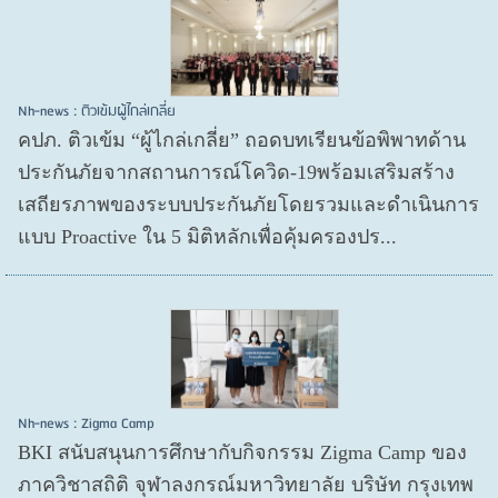
Nh-news : ติวเข้มผู้ไกล่เกลี่ย
คปภ. ติวเข้ม “ผู้ไกล่เกลี่ย” ถอดบทเรียนข้อพิพาทด้าน
ประกันภัยจากสถานการณ์โควิด-19พร้อมเสริมสร้าง
เสถียรภาพของระบบประกันภัยโดยรวมและดำเนินการ
แบบ Proactive ใน 5 มิติหลักเพื่อคุ้มครองปร...
Nh-news : Zigma Camp
BKI สนับสนุนการศึกษากับกิจกรรม Zigma Camp ของ
ภาควิชาสถิติ จุฬาลงกรณ์มหาวิทยาลัย บริษัท กรุงเทพ