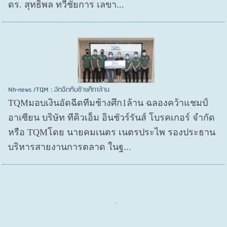
ดร. สุทธิพล ทวีชัยการ เลขา...
Nh-news /TQM : อัดฉีดทีมช้างศึก1ล้าน
TQMมอบเงินอัดฉีดทีมช้างศึก1ล้าน ฉลองคว้าแชมป์
อาเซียน บริษัท ทีคิวเอ็ม อินชัวร์รันส์ โบรคเกอร์ จำกัด
หรือ TQMโดย นายคมเนตร เนตรประไพ รองประธาน
บริหารสายงานการตลาด ในฐ...