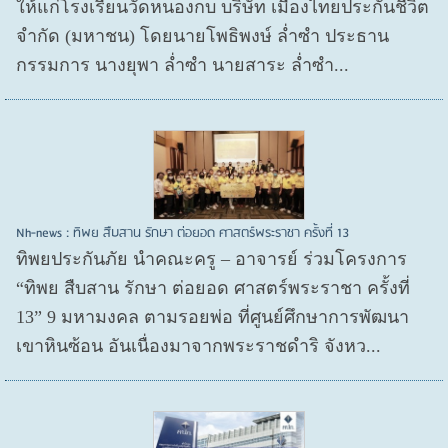
ให้แก่โรงเรียนวัดหนองกบ บริษัท เมืองไทยประกันชีวิต
จำกัด (มหาชน) โดยนายโพธิพงษ์ ล่ำซำ ประธาน
กรรมการ นางยุพา ล่ำซำ นายสาระ ล่ำซำ...
Nh-news : ทิพย สืบสาน รักษา ต่อยอด ศาสตร์พระราชา ครั้งที่ 13
ทิพยประกันภัย นำคณะครู – อาจารย์ ร่วมโครงการ
“ทิพย สืบสาน รักษา ต่อยอด ศาสตร์พระราชา ครั้งที่
13” 9 มหามงคล ตามรอยพ่อ ที่ศูนย์ศึกษาการพัฒนา
เขาหินซ้อน อันเนื่องมาจากพระราชดำริ จังหว...