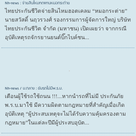
Nh-news : จ่ายสินไหมทดแทนหมอกระต่าย
ไทยประกันชีวิตจ่ายสินไหมฮอตเคลม “หมอกระต่าย”
นายสวัสดิ์ นฤวรวงศ์ รองกรรมการผู้จัดการใหญ่ บริษัท
ไทยประกันชีวิต จำกัด (มหาชน) เปิดเผยว่า จากกรณี
อุบัติเหตุรถจักรยานยนต์บิ๊กไบค์ชน...
Nh-news / บ.กลาง : ขับรถไม่มีพ.ร.บ.
เตือนผู้ใช้รถใช้ถนน !!!...หากนำรถที่ไม่มี ประกันภัย
พ.ร.บ.มาใช้ มีความผิดตามกฎหมายที่สำคัญเมื่อเกิด
อุบัติเหตุ “ผู้ประสบเหตุจะไม่ได้รับความคุ้มครองตาม
กฎหมาย”ในแต่ละปีมีผู้ประสบอุบัต...