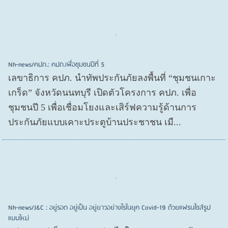
Nh-news/คปภ.: คปภ.เพื่อชุมชนปีที่ 5
เลขาธิการ คปภ. นำทัพประกันภัยลงพื้นที่ “ชุมชนเกาะ
เกร็ด” จังหวัดนนทบุรี เปิดตัวโครงการ คปภ. เพื่อ
ชุมชนปี 5 เพื่อเชื่อมโยงและเสิร์ฟความรู้ด้านการ
ประกันภัยแบบเคาะประตูบ้านประชาชน เมื...
Nh-news/J&C : อยู่รอด อยู่เป็น อยู่ยาวอย่างไรในยุค Covid-19 ด้วยแฟรนไชส์รูป
แบบใหม่