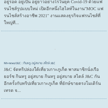
อยู่รอด อยู่​เป็น อยู่​ยาวอย่างไรในยุค Covid​-19 ด้วยแฟ
รนไชส์​รูปแบบใหม่ เปิดอีกหนึ่งไฮไลท์ในงาน"MOC แฟ
รนไชส์สร้างอาชีพ 2021" งานแสดงธุรกิจแฟรนไชส์ที่
ใหญ่ที...
Nh-news/J&C : กินหรู อยู่สบาย สไตล์ J&C
J&C จัดทริปล่องใต้เที่ยวเกาะภูเก็ต พาสมาชิกนั่งเรือ
ยอร์ช กินหรู อยู่สบาย กินหรู อยู่สบาย สไตล์ J&C กัน
อีกครั้งกับทริปเที่ยวเกาะภูเก็ต ที่ยักษ์ขายตรงโมเดิร์น
เทรด จ...