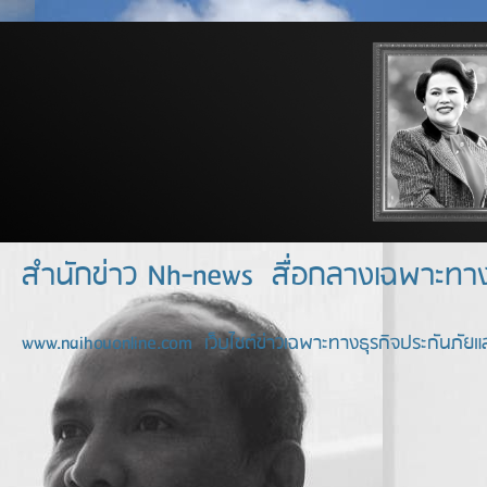
สำนักข่าว Nh-news สื่อกลางเฉพาะท
www.naihouonline.com เว็บไซต์ข่าวเฉพาะทางธุรกิจประกันภัยแล