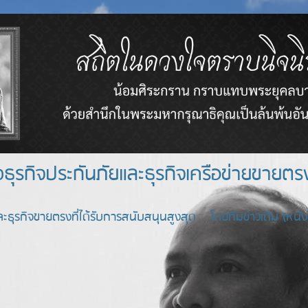
างธุรกิจประกันภัยและธุรกิจเครือข่า
ะธุรกิจขายตรงที่ได้รับการสนับสนุนสูงสุด โดยทีมข่าวเดิม (หนังสื