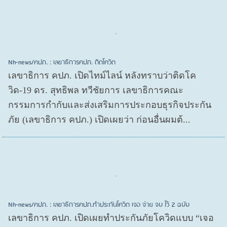
Nh-news/คปภ. : เลขาธิการคปภ. ติดโควิด
เลขาธิการ คปภ. เปิดไทม์ไลน์ หลังทราบว่าติดโค
วิด-19 ดร. สุทธิพล ทวีชัยการ เลขาธิการคณะ
กรรมการกำกับและส่งเสริมการประกอบธุรกิจประกัน
ภัย (เลขาธิการ คปภ.) เปิดเผยว่า ก่อนอื่นผมต้...
Nh-news/คปภ. : เลขาธิการคปภ.ทำประกันโควิด เจอ จ่าย จบ ไว้ 2 ฉบับ
เลขาธิการ คปภ. เปิดเผยทำประกันภัยโควิดแบบ “เจอ