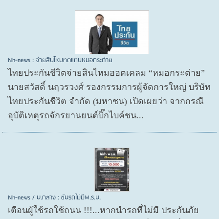
Nh-news : จ่ายสินไหมทดแทนหมอกระต่าย
ไทยประกันชีวิตจ่ายสินไหมฮอตเคลม “หมอกระต่าย”
นายสวัสดิ์ นฤวรวงศ์ รองกรรมการผู้จัดการใหญ่ บริษัท
ไทยประกันชีวิต จำกัด (มหาชน) เปิดเผยว่า จากกรณี
อุบัติเหตุรถจักรยานยนต์บิ๊กไบค์ชน...
Nh-news / บ.กลาง : ขับรถไม่มีพ.ร.บ.
เตือนผู้ใช้รถใช้ถนน !!!...หากนำรถที่ไม่มี ประกันภัย