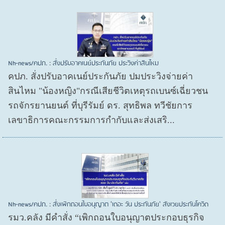
Nh-news/คปภ. : สั่งปรับอาคเนย์ประกันภัย ประวิงค่าสินไหม
คปภ. สั่งปรับอาคเนย์ประกันภัย ปมประวิงจ่ายค่า
สินไหม "น้องหญิง"กรณีเสียชีวิตเหตุรถเบนซ์เฉี่ยวชน
รถจักรยานยนต์ ที่บุรีรัมย์ ดร. สุทธิพล ทวีชัยการ
เลขาธิการคณะกรรมการกำกับและส่งเสริ...
Nh-news/คปภ. : สั่งเพิกถอนใบอนุญาต 'เดอะ วัน ประกันภัย' สังเวยประกันโควิด
รมว.คลัง มีคำสั่ง “เพิกถอนใบอนุญาตประกอบธุรกิจ