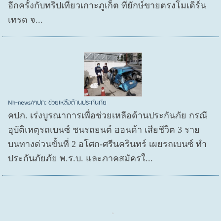
อีกครั้งกับทริปเที่ยวเกาะภูเก็ต ที่ยักษ์ขายตรงโมเดิร์น
เทรด จ...
Nh-news/คปภ: ช่วยเหลือด้านประกันภัย
คปภ. เร่งบูรณาการเพื่อช่วยเหลือด้านประกันภัย กรณี
อุบัติเหตุรถเบนซ์ ชนรถยนต์ ฮอนด้า เสียชีวิต 3 ราย
บนทางด่วนขั้นที่ 2 อโศก-ศรีนครินทร์ เผยรถเบนซ์ ทำ
ประกันภัยภัย พ.ร.บ. และภาคสมัครใ...