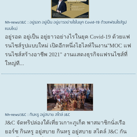
Nh-news/J&C : อยู่รอด อยู่เป็น อยู่ยาวอย่างไรในยุค Covid-19 ด้วยแฟรนไชส์รูป
แบบใหม่
อยู่รอด อยู่​เป็น อยู่​ยาวอย่างไรในยุค Covid​-19 ด้วยแฟ
รนไชส์​รูปแบบใหม่ เปิดอีกหนึ่งไฮไลท์ในงาน"MOC แฟ
รนไชส์สร้างอาชีพ 2021" งานแสดงธุรกิจแฟรนไชส์ที่
ใหญ่ที...
Nh-news/J&C : กินหรู อยู่สบาย สไตล์ J&C
J&C จัดทริปล่องใต้เที่ยวเกาะภูเก็ต พาสมาชิกนั่งเรือ
ยอร์ช กินหรู อยู่สบาย กินหรู อยู่สบาย สไตล์ J&C กัน