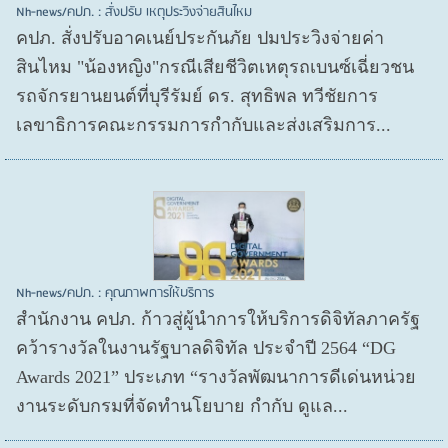
Nh-news/คปภ. : สั่งปรับ เหตุประวิงจ่ายสินไหม
คปภ. สั่งปรับอาคเนย์ประกันภัย ปมประวิงจ่ายค่า
สินไหม "น้องหญิง"กรณีเสียชีวิตเหตุรถเบนซ์เฉี่ยวชน
รถจักรยานยนต์ที่บุรีรัมย์ ดร. สุทธิพล ทวีชัยการ
เลขาธิการคณะกรรมการกำกับและส่งเสริมการ...
Nh-news/คปภ. : คุณภาพการให้บริการ
สำนักงาน คปภ. ก้าวสู่ผู้นำการให้บริการดิจิทัลภาครัฐ
คว้ารางวัลในงานรัฐบาลดิจิทัล ประจำปี 2564 “DG
Awards 2021” ประเภท “รางวัลพัฒนาการดีเด่นหน่วย
งานระดับกรมที่จัดทำนโยบาย กำกับ ดูแล...