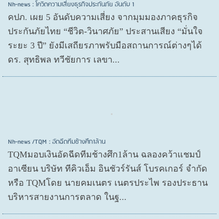
Nh-news : โควิดความเสี่ยงธุรกิจประกันภัย อันดับ 1
คปภ. เผย 5 อันดับความเสี่ยง จากมุมมองภาคธุรกิจ
ประกันภัยไทย “ชีวิต-วินาศภัย” ประสานเสียง “มั่นใจ
ระยะ 3 ปี” ยังมีเสถียรภาพรับมือสถานการณ์ต่างๆได้
ดร. สุทธิพล ทวีชัยการ เลขา...
Nh-news /TQM : อัดฉีดทีมช้างศึก1ล้าน
TQMมอบเงินอัดฉีดทีมช้างศึก1ล้าน ฉลองคว้าแชมป์
อาเซียน บริษัท ทีคิวเอ็ม อินชัวร์รันส์ โบรคเกอร์ จำกัด
หรือ TQMโดย นายคมเนตร เนตรประไพ รองประธาน
บริหารสายงานการตลาด ในฐ...