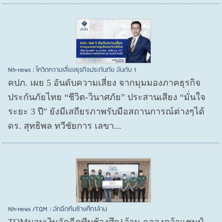
Nh-news : โควิดความเสี่ยงธุรกิจประกันภัย อันดับ 1
คปภ. เผย 5 อันดับความเสี่ยง จากมุมมองภาคธุรกิจ
ประกันภัยไทย “ชีวิต-วินาศภัย” ประสานเสียง “มั่นใจ
ระยะ 3 ปี” ยังมีเสถียรภาพรับมือสถานการณ์ต่างๆได้
ดร. สุทธิพล ทวีชัยการ เลขา...
Nh-news /TQM : อัดฉีดทีมช้างศึก1ล้าน
TQMมอบเงินอัดฉีดทีมช้างศึก1ล้าน ฉลองคว้าแชมป์