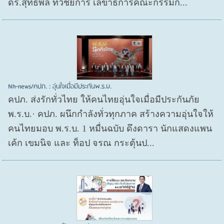
ดร.สุทธิพล ทวีชัยการ เลขาธิการคณะกรรมก...
Nh-news/คปภ. : อุ่นใจเมื่อมีประกันพ.ร.บ.
คปภ. ส่งรักทั่วไทย ให้คนไทยอุ่นใจเมื่อมีประกันภัย
พ.ร.บ.· คปภ. ผนึกกำลังทั่วทุกภาค สร้างความอุ่นใจให้
คนไทยมอบ พ.ร.บ. 1 หมื่นฉบับ ดึงดารา นักแสดงแพน
เค้ก เขมนิจ และ ท็อป จรณ กระตุ้นป...