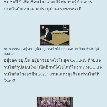
ชุมชนปี 5 เพื่อเชื่อมโยงและเสิร์ฟความรู้ด้านการ
ประกันภัยแบบเคาะประตูบ้านประชาชน เมื...
Nh-news/J&C : อยู่รอด อยู่เป็น อยู่ยาวอย่างไรในยุค Covid-19 ด้วยแฟรนไชส์รูป
แบบใหม่
อยู่รอด อยู่​เป็น อยู่​ยาวอย่างไรในยุค Covid​-19 ด้วยแฟ
รนไชส์​รูปแบบใหม่ เปิดอีกหนึ่งไฮไลท์ในงาน"MOC แฟ
รนไชส์สร้างอาชีพ 2021" งานแสดงธุรกิจแฟรนไชส์ที่
ใหญ่ที...