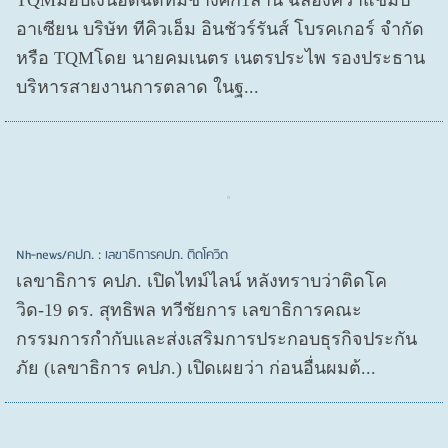
อาเซียน บริษัท ทีคิวเอ็ม อินชัวร์รันส์ โบรคเกอร์ จำกัด
หรือ TQMโดย นายคมเนตร เนตรประไพ รองประธาน
บริหารสายงานการตลาด ในฐ...
Nh-news/คปภ. : เลขาธิการคปภ. ติดโควิด
เลขาธิการ คปภ. เปิดไทม์ไลน์ หลังทราบว่าติดโค
วิด-19 ดร. สุทธิพล ทวีชัยการ เลขาธิการคณะ
กรรมการกำกับและส่งเสริมการประกอบธุรกิจประกัน
ภัย (เลขาธิการ คปภ.) เปิดเผยว่า ก่อนอื่นผมต้...