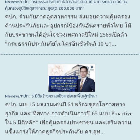
Nh-news/คปภ.: กรมธรรม์ประกันภัยไมโครอินชัวรันส์ 10 บาท ระยะเวลา 30 วัน
คุ้มครองอุบัติเหตุสาธารณะสูงสุด 200,000 บาท”
คปภ. ร่วมกับภาคอุตสาหกรรม ส่งมอบความคุ้มครอง
ด้านประกันภัยและอุปกรณ์ป้องกันอันตรายทั่วไทย ให้
กับประชาชนได้อุ่นใจช่วงเทศกาลปีใหม่ 2565เปิดตัว
“กรมธรรม์ประกันภัยไมโครอินชัวรันส์ 10 บา...
Nh-news/คปภ.: 5 มิติสร้างความแข็งแกร่งและฟื้นฟูศรัทธา
คปภ. เผย 15 ผลงานเด่นปี 64 พร้อมชูธงโอกาสทาง
ธุรกิจ และ“ทิศทาง การดำเนินการปี 65 แบบ Proactive
ใน 5 มิติหลัก” เพื่อคุ้มครองประชาชน และเสริมความ
แข็งแกร่งให้ภาคธุรกิจประกันภัย ดร.สุท...