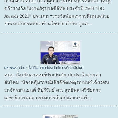
สำนักงาน คปภ. ก้าวสู่ผู้นำการให้บริการดิจิทัลภาครัฐ
คว้ารางวัลในงานรัฐบาลดิจิทัล ประจำปี 2564 “DG
Awards 2021” ประเภท “รางวัลพัฒนาการดีเด่นหน่วย
งานระดับกรมที่จัดทำนโยบาย กำกับ ดูแล...
Nh-news/คปภ. : สั่งปรับอาคเนย์ประกันภัย ประวิงค่าสินไหม
คปภ. สั่งปรับอาคเนย์ประกันภัย ปมประวิงจ่ายค่า
สินไหม "น้องหญิง"กรณีเสียชีวิตเหตุรถเบนซ์เฉี่ยวชน
รถจักรยานยนต์ ที่บุรีรัมย์ ดร. สุทธิพล ทวีชัยการ
เลขาธิการคณะกรรมการกำกับและส่งเสริ...