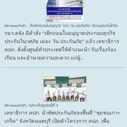
Nh-news/คปภ. : สั่งเพิกถอนใบอนุญาต 'เดอะ วัน ประกันภัย' สังเวยประกันโควิด
รมว.คลัง มีคำสั่ง “เพิกถอนใบอนุญาตประกอบธุรกิจ
ประกันวินาศภัย เดอะ วัน ประกันภัย” แล้ว เลขาธิการ
คปภ. สั่งตั้งศูนย์ทั่วประเทศให้คำแนะนำ รับเรื่องร้อง
เรียน และอำนวยความสะดวก แก่ผู้...
Nh-news/คปภ.: คปภ.เพื่อชุมชนปีที่ 5
เลขาธิการ คปภ. นำทัพประกันภัยลงพื้นที่ “ชุมชนเกาะ
เกร็ด” จังหวัดนนทบุรี เปิดตัวโครงการ คปภ. เพื่อ