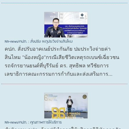
Nh-news/คปภ. : สั่งปรับ เหตุประวิงจ่ายสินไหม
คปภ. สั่งปรับอาคเนย์ประกันภัย ปมประวิงจ่ายค่า
สินไหม "น้องหญิง"กรณีเสียชีวิตเหตุรถเบนซ์เฉี่ยวชน
รถจักรยานยนต์ที่บุรีรัมย์ ดร. สุทธิพล ทวีชัยการ
เลขาธิการคณะกรรมการกำกับและส่งเสริมการ...
Nh-news/คปภ. : คุณภาพการให้บริการ