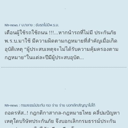
Nh-news / บ.กลาง : ขับรถไม่มีพ.ร.บ.
เตือนผู้ใช้รถใช้ถนน !!!...หากนำรถที่ไม่มี ประกันภัย
พ.ร.บ.มาใช้ มีความผิดตามกฎหมายที่สำคัญเมื่อเกิด
อุบัติเหตุ “ผู้ประสบเหตุจะไม่ได้รับความคุ้มครองตาม
กฎหมาย”ในแต่ละปีมีผู้ประสบอุบัต...
Nh-news : กรมธรรม์ประกัน เจอ จ่าย จ่าย บอกเลิกสัญญาไม่ได้
ถอดรหัส..! กฎกติกาสากล-กฎหมายไทย คลี่ปมปัญหา
เหตุใดบริษัทประกันภัย จึงบอกเลิกกรมธรรม์ประกัน