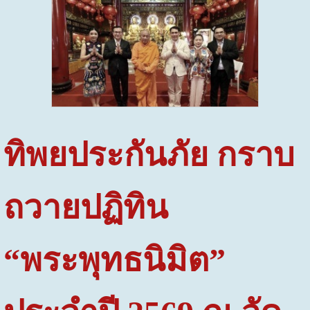
ทิพยประกันภัย กราบ
ถวายปฏิทิน
“พระพุทธนิมิต”