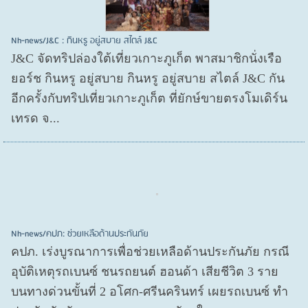
Nh-news/J&C : กินหรู อยู่สบาย สไตล์ J&C
J&C จัดทริปล่องใต้เที่ยวเกาะภูเก็ต พาสมาชิกนั่งเรือ
ยอร์ช กินหรู อยู่สบาย กินหรู อยู่สบาย สไตล์ J&C กัน
อีกครั้งกับทริปเที่ยวเกาะภูเก็ต ที่ยักษ์ขายตรงโมเดิร์น
เทรด จ...
Nh-news/คปภ: ช่วยเหลือด้านประกันภัย
คปภ. เร่งบูรณาการเพื่อช่วยเหลือด้านประกันภัย กรณี
อุบัติเหตุรถเบนซ์ ชนรถยนต์ ฮอนด้า เสียชีวิต 3 ราย
บนทางด่วนขั้นที่ 2 อโศก-ศรีนครินทร์ เผยรถเบนซ์ ทำ