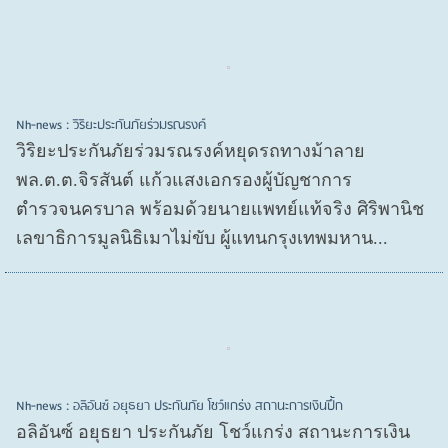
Nh-news : วิริยะประกันภัยร่วมรณรงค์
วิริยะประกันภัยร่วมรณรงค์หยุดรถทางม้าลาย
พล.ต.ต.จิรสันต์ แก้วแสงเอกรองผู้บัญชาการ
ตำรวจนครบาล พร้อมด้วยนายแพทย์แท้จริง ศิริพานิช
เลขาธิการมูลนิธิเมาไม่ขับ ผู้แทนกรุงเทพมหาน...
Nh-news : อลิอันซ์ อยุธยา ประกันภัย โชว์แกร่ง สถานะการเงินปึ้ก
อลิอันซ์ อยุธยา ประกันภัย โชว์แกร่ง สถานะการเงิน