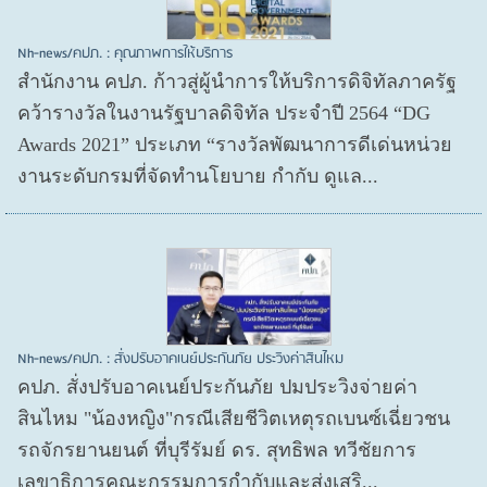
Nh-news/คปภ. : คุณภาพการให้บริการ
สำนักงาน คปภ. ก้าวสู่ผู้นำการให้บริการดิจิทัลภาครัฐ
คว้ารางวัลในงานรัฐบาลดิจิทัล ประจำปี 2564 “DG
Awards 2021” ประเภท “รางวัลพัฒนาการดีเด่นหน่วย
งานระดับกรมที่จัดทำนโยบาย กำกับ ดูแล...
Nh-news/คปภ. : สั่งปรับอาคเนย์ประกันภัย ประวิงค่าสินไหม
คปภ. สั่งปรับอาคเนย์ประกันภัย ปมประวิงจ่ายค่า
สินไหม "น้องหญิง"กรณีเสียชีวิตเหตุรถเบนซ์เฉี่ยวชน
รถจักรยานยนต์ ที่บุรีรัมย์ ดร. สุทธิพล ทวีชัยการ
เลขาธิการคณะกรรมการกำกับและส่งเสริ...