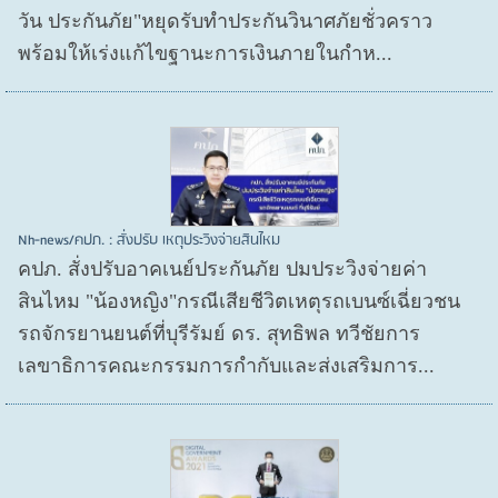
วัน ประกันภัย"หยุดรับทำประกันวินาศภัยชั่วคราว
พร้อมให้เร่งแก้ไขฐานะการเงินภายในกำห...
Nh-news/คปภ. : สั่งปรับ เหตุประวิงจ่ายสินไหม
คปภ. สั่งปรับอาคเนย์ประกันภัย ปมประวิงจ่ายค่า
สินไหม "น้องหญิง"กรณีเสียชีวิตเหตุรถเบนซ์เฉี่ยวชน
รถจักรยานยนต์ที่บุรีรัมย์ ดร. สุทธิพล ทวีชัยการ
เลขาธิการคณะกรรมการกำกับและส่งเสริมการ...