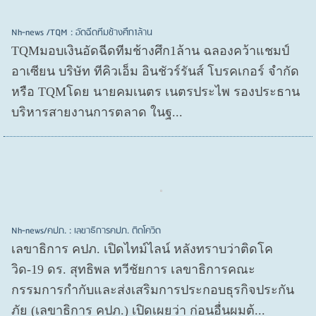
Nh-news /TQM : อัดฉีดทีมช้างศึก1ล้าน
TQMมอบเงินอัดฉีดทีมช้างศึก1ล้าน ฉลองคว้าแชมป์
อาเซียน บริษัท ทีคิวเอ็ม อินชัวร์รันส์ โบรคเกอร์ จำกัด
หรือ TQMโดย นายคมเนตร เนตรประไพ รองประธาน
บริหารสายงานการตลาด ในฐ...
Nh-news/คปภ. : เลขาธิการคปภ. ติดโควิด
เลขาธิการ คปภ. เปิดไทม์ไลน์ หลังทราบว่าติดโค
วิด-19 ดร. สุทธิพล ทวีชัยการ เลขาธิการคณะ
กรรมการกำกับและส่งเสริมการประกอบธุรกิจประกัน
ภัย (เลขาธิการ คปภ.) เปิดเผยว่า ก่อนอื่นผมต้...