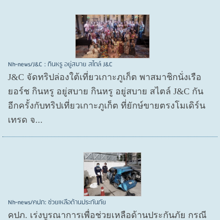
Nh-news/J&C : กินหรู อยู่สบาย สไตล์ J&C
J&C จัดทริปล่องใต้เที่ยวเกาะภูเก็ต พาสมาชิกนั่งเรือ
ยอร์ช กินหรู อยู่สบาย กินหรู อยู่สบาย สไตล์ J&C กัน
อีกครั้งกับทริปเที่ยวเกาะภูเก็ต ที่ยักษ์ขายตรงโมเดิร์น
เทรด จ...
Nh-news/คปภ: ช่วยเหลือด้านประกันภัย
คปภ. เร่งบูรณาการเพื่อช่วยเหลือด้านประกันภัย กรณี