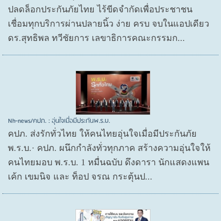
ปลดล็อกประกันภัยไทย ไร้ขีดจำกัดเพื่อประชาชน
เชื่อมทุกบริการผ่านปลายนิ้ว ง่าย ครบ จบในแอปเดียว
ดร.สุทธิพล ทวีชัยการ เลขาธิการคณะกรรมก...
Nh-news/คปภ. : อุ่นใจเมื่อมีประกันพ.ร.บ.
คปภ. ส่งรักทั่วไทย ให้คนไทยอุ่นใจเมื่อมีประกันภัย
พ.ร.บ.· คปภ. ผนึกกำลังทั่วทุกภาค สร้างความอุ่นใจให้
คนไทยมอบ พ.ร.บ. 1 หมื่นฉบับ ดึงดารา นักแสดงแพน
เค้ก เขมนิจ และ ท็อป จรณ กระตุ้นป...