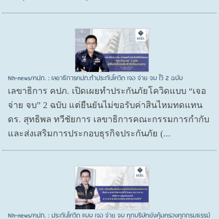
Nh-news/คปภ. : เลขาธิการคปภ.ทำประกันโควิด เจอ จ่าย จบ ไว้ 2 ฉบับ
เลขาธิการ คปภ. เปิดเผยทำประกันภัยโควิดแบบ “เจอ
จ่าย จบ” 2 ฉบับ แต่ยืนยันไม่ขอรับค่าสินไหมทดแทน
ดร. สุทธิพล ทวีชัยการ เลขาธิการคณะกรรมการกำกับ
และส่งเสริมการประกอบธุรกิจประกันภัย (...
Nh-news/คปภ. : ประกันโควิด แบบ เจอ จ่าย จบ ทุกบริษัทยังคุ้มครองทุกกรมธรรม์