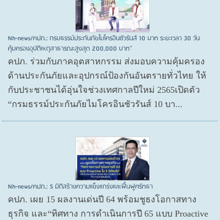
Nh-news/คปภ.: กรมธรรม์ประกันภัยไมโครอินชัวรันส์ 10 บาท ระยะเวลา 30 วัน
คุ้มครองอุบัติเหตุสาธารณะสูงสุด 200,000 บาท”
คปภ. ร่วมกับภาคอุตสาหกรรม ส่งมอบความคุ้มครอง
ด้านประกันภัยและอุปกรณ์ป้องกันอันตรายทั่วไทย ให้
กับประชาชนได้อุ่นใจช่วงเทศกาลปีใหม่ 2565เปิดตัว
“กรมธรรม์ประกันภัยไมโครอินชัวรันส์ 10 บา...
Nh-news/คปภ.: 5 มิติสร้างความแข็งแกร่งและฟื้นฟูศรัทธา
คปภ. เผย 15 ผลงานเด่นปี 64 พร้อมชูธงโอกาสทาง
ธุรกิจ และ“ทิศทาง การดำเนินการปี 65 แบบ Proactive