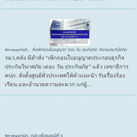
Nh-news/คปภ. : สั่งเพิกถอนใบอนุญาต 'เดอะ วัน ประกันภัย' สังเวยประกันโควิด
รมว.คลัง มีคำสั่ง “เพิกถอนใบอนุญาตประกอบธุรกิจ
ประกันวินาศภัย เดอะ วัน ประกันภัย” แล้ว เลขาธิการ
คปภ. สั่งตั้งศูนย์ทั่วประเทศให้คำแนะนำ รับเรื่องร้อง
เรียน และอำนวยความสะดวก แก่ผู้...
Nh-news/คปภ.: คปภ.เพื่อชุมชนปีที่ 5