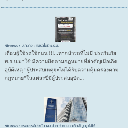
Nh-news / บ.กลาง : ขับรถไม่มีพ.ร.บ.
เตือนผู้ใช้รถใช้ถนน !!!...หากนำรถที่ไม่มี ประกันภัย
พ.ร.บ.มาใช้ มีความผิดตามกฎหมายที่สำคัญเมื่อเกิด
อุบัติเหตุ “ผู้ประสบเหตุจะไม่ได้รับความคุ้มครองตาม
กฎหมาย”ในแต่ละปีมีผู้ประสบอุบัต...
Nh-news : กรมธรรม์ประกัน เจอ จ่าย จ่าย บอกเลิกสัญญาไม่ได้