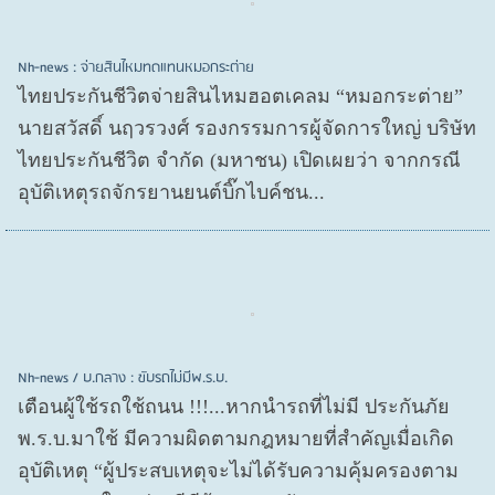
Nh-news : จ่ายสินไหมทดแทนหมอกระต่าย
ไทยประกันชีวิตจ่ายสินไหมฮอตเคลม “หมอกระต่าย”
นายสวัสดิ์ นฤวรวงศ์ รองกรรมการผู้จัดการใหญ่ บริษัท
ไทยประกันชีวิต จำกัด (มหาชน) เปิดเผยว่า จากกรณี
อุบัติเหตุรถจักรยานยนต์บิ๊กไบค์ชน...
Nh-news / บ.กลาง : ขับรถไม่มีพ.ร.บ.
เตือนผู้ใช้รถใช้ถนน !!!...หากนำรถที่ไม่มี ประกันภัย
พ.ร.บ.มาใช้ มีความผิดตามกฎหมายที่สำคัญเมื่อเกิด
อุบัติเหตุ “ผู้ประสบเหตุจะไม่ได้รับความคุ้มครองตาม