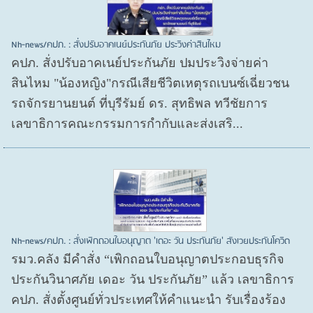
Nh-news/คปภ. : สั่งปรับอาคเนย์ประกันภัย ประวิงค่าสินไหม
คปภ. สั่งปรับอาคเนย์ประกันภัย ปมประวิงจ่ายค่า
สินไหม "น้องหญิง"กรณีเสียชีวิตเหตุรถเบนซ์เฉี่ยวชน
รถจักรยานยนต์ ที่บุรีรัมย์ ดร. สุทธิพล ทวีชัยการ
เลขาธิการคณะกรรมการกำกับและส่งเสริ...
Nh-news/คปภ. : สั่งเพิกถอนใบอนุญาต 'เดอะ วัน ประกันภัย' สังเวยประกันโควิด
รมว.คลัง มีคำสั่ง “เพิกถอนใบอนุญาตประกอบธุรกิจ
ประกันวินาศภัย เดอะ วัน ประกันภัย” แล้ว เลขาธิการ
คปภ. สั่งตั้งศูนย์ทั่วประเทศให้คำแนะนำ รับเรื่องร้อง