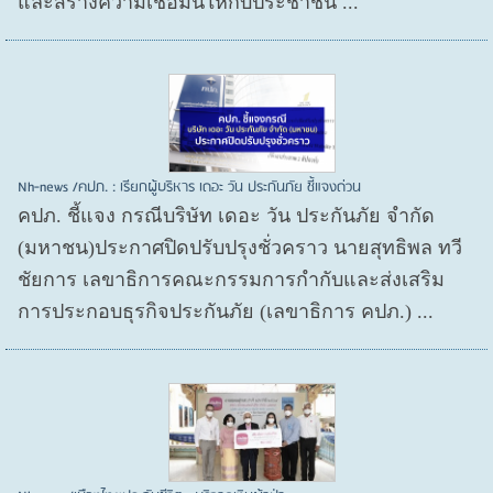
และสร้างความเชื่อมั่นให้กับประชาชน ...
Nh-news /คปภ. : เรียกผู้บริหาร เดอะ วัน ประกันภัย ชี้แจงด่วน
คปภ. ชี้แจง กรณีบริษัท เดอะ วัน ประกันภัย จำกัด
(มหาชน)ประกาศปิดปรับปรุงชั่วคราว นายสุทธิพล ทวี
ชัยการ เลขาธิการคณะกรรมการกำกับและส่งเสริม
การประกอบธุรกิจประกันภัย (เลขาธิการ คปภ.) ...