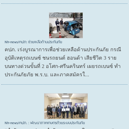
Nh-news/คปภ: ช่วยเหลือด้านประกันภัย
คปภ. เร่งบูรณาการเพื่อช่วยเหลือด้านประกันภัย กรณี
อุบัติเหตุรถเบนซ์ ชนรถยนต์ ฮอนด้า เสียชีวิต 3 ราย
บนทางด่วนขั้นที่ 2 อโศก-ศรีนครินทร์ เผยรถเบนซ์ ทำ
ประกันภัยภัย พ.ร.บ. และภาคสมัครใ...
Nh-news/คปภ. : พัฒนาภาคเกษตรด้วยระบบประกันภัย