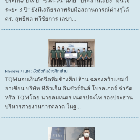
ประกันภัยไทย “ชีวิต-วินาศภัย” ประสานเสียง “มั่นใจ
ระยะ 3 ปี” ยังมีเสถียรภาพรับมือสถานการณ์ต่างๆได้
ดร. สุทธิพล ทวีชัยการ เลขา...
Nh-news /TQM : อัดฉีดทีมช้างศึก1ล้าน
TQMมอบเงินอัดฉีดทีมช้างศึก1ล้าน ฉลองคว้าแชมป์
อาเซียน บริษัท ทีคิวเอ็ม อินชัวร์รันส์ โบรคเกอร์ จำกัด
หรือ TQMโดย นายคมเนตร เนตรประไพ รองประธาน
บริหารสายงานการตลาด ในฐ...