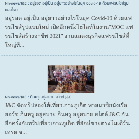
Nh-news/J&C : อยู่รอด อยู่เป็น อยู่ยาวอย่างไรในยุค Covid-19 ด้วยแฟรนไชส์รูป
แบบใหม่
อยู่รอด อยู่​เป็น อยู่​ยาวอย่างไรในยุค Covid​-19 ด้วยแฟ
รนไชส์​รูปแบบใหม่ เปิดอีกหนึ่งไฮไลท์ในงาน"MOC แฟ
รนไชส์สร้างอาชีพ 2021" งานแสดงธุรกิจแฟรนไชส์ที่
ใหญ่ที...
Nh-news/J&C : กินหรู อยู่สบาย สไตล์ J&C
J&C จัดทริปล่องใต้เที่ยวเกาะภูเก็ต พาสมาชิกนั่งเรือ
ยอร์ช กินหรู อยู่สบาย กินหรู อยู่สบาย สไตล์ J&C กัน
อีกครั้งกับทริปเที่ยวเกาะภูเก็ต ที่ยักษ์ขายตรงโมเดิร์น
เทรด จ...