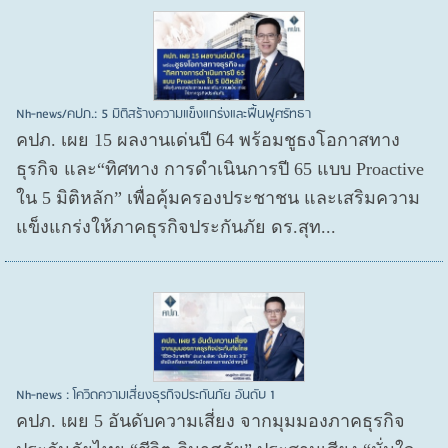
Nh-news/คปภ.: 5 มิติสร้างความแข็งแกร่งและฟื้นฟูศรัทธา
คปภ. เผย 15 ผลงานเด่นปี 64 พร้อมชูธงโอกาสทาง
ธุรกิจ และ“ทิศทาง การดำเนินการปี 65 แบบ Proactive
ใน 5 มิติหลัก” เพื่อคุ้มครองประชาชน และเสริมความ
แข็งแกร่งให้ภาคธุรกิจประกันภัย ดร.สุท...
Nh-news : โควิดความเสี่ยงธุรกิจประกันภัย อันดับ 1
คปภ. เผย 5 อันดับความเสี่ยง จากมุมมองภาคธุรกิจ