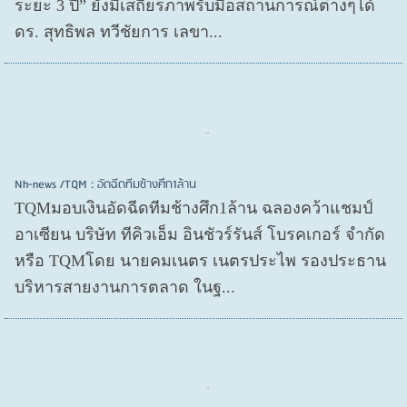
ระยะ 3 ปี” ยังมีเสถียรภาพรับมือสถานการณ์ต่างๆได้
ดร. สุทธิพล ทวีชัยการ เลขา...
Nh-news /TQM : อัดฉีดทีมช้างศึก1ล้าน
TQMมอบเงินอัดฉีดทีมช้างศึก1ล้าน ฉลองคว้าแชมป์
อาเซียน บริษัท ทีคิวเอ็ม อินชัวร์รันส์ โบรคเกอร์ จำกัด
หรือ TQMโดย นายคมเนตร เนตรประไพ รองประธาน
บริหารสายงานการตลาด ในฐ...