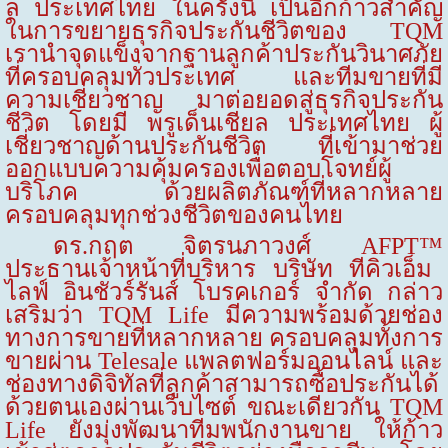
ล ประเทศไทย
ในครั้งนี้
เป็นอีกก้าวสำคัญ
ในการขยายธุรกิจประกันชีวิตของ
TQM
เรานำจุดแข็งจากฐานลูกค้าประกันวินาศภัย
ที่ครอบคลุมทั่วประเทศ และทีมขายที่มี
ความเชี่ยวชาญ มาต่อยอดสู่ธุรกิจประกัน
ชีวิต โดยมี พรูเด็นเชียล ประเทศไทย ผู้
เชี่ยวชาญด้านประกันชีวิต ที่เข้ามาช่วย
ออกแบบความคุ้มครองเพื่อตอบโจทย์ผู้
บริโภค ด้วยผลิตภัณฑ์ที่หลากหลาย
ครอบคลุมทุกช่วงชีวิตของคนไทย
ดร.กฤต จิตรนภาวงศ์
AFPT™
ประธานเจ้าหน้าที่บริหาร บริษัท ทีคิวเอ็ม
ไลฟ์ อินชัวร์รันส์ โบรคเกอร์ จำกัด กล่าว
เสริมว่า
TQM Life
มีความพร้อมด้วยช่อง
ทางการขายที่หลากหลาย ครอบคลุมทั้งการ
ขายผ่าน
Telesale
แพลตฟอร์มออนไลน์ และ
ช่องทางดิจิทัลที่ลูกค้าสามารถซื้อประกันได้
ด้วยตนเองผ่านเว็บไซต์ ขณะเดียวกัน
TQM
Life
ยังมุ่งพัฒนาทีมพนักงานขาย ให้ก้าว