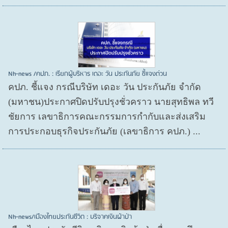
Nh-news /คปภ. : เรียกผู้บริหาร เดอะ วัน ประกันภัย ชี้แจงด่วน
คปภ. ชี้แจง กรณีบริษัท เดอะ วัน ประกันภัย จำกัด
(มหาชน)ประกาศปิดปรับปรุงชั่วคราว นายสุทธิพล ทวี
ชัยการ เลขาธิการคณะกรรมการกำกับและส่งเสริม
การประกอบธุรกิจประกันภัย (เลขาธิการ คปภ.) ...
Nh-news/เมืองไทยประกันชีวิต : บริจาคเงินผ้าป่า