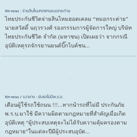
Nh-news : จ่ายสินไหมทดแทนหมอกระต่าย
ไทยประกันชีวิตจ่ายสินไหมฮอตเคลม “หมอกระต่าย”
นายสวัสดิ์ นฤวรวงศ์ รองกรรมการผู้จัดการใหญ่ บริษัท
ไทยประกันชีวิต จำกัด (มหาชน) เปิดเผยว่า จากกรณี
อุบัติเหตุรถจักรยานยนต์บิ๊กไบค์ชน...
Nh-news / บ.กลาง : ขับรถไม่มีพ.ร.บ.
เตือนผู้ใช้รถใช้ถนน !!!...หากนำรถที่ไม่มี ประกันภัย
พ.ร.บ.มาใช้ มีความผิดตามกฎหมายที่สำคัญเมื่อเกิด
อุบัติเหตุ “ผู้ประสบเหตุจะไม่ได้รับความคุ้มครองตาม
กฎหมาย”ในแต่ละปีมีผู้ประสบอุบัต...