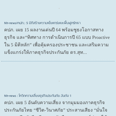
Nh-news/คปภ.: 5 มิติสร้างความแข็งแกร่งและฟื้นฟูศรัทธา
คปภ. เผย 15 ผลงานเด่นปี 64 พร้อมชูธงโอกาสทาง
ธุรกิจ และ“ทิศทาง การดำเนินการปี 65 แบบ Proactive
ใน 5 มิติหลัก” เพื่อคุ้มครองประชาชน และเสริมความ
แข็งแกร่งให้ภาคธุรกิจประกันภัย ดร.สุท...
Nh-news : โควิดความเสี่ยงธุรกิจประกันภัย อันดับ 1
คปภ. เผย 5 อันดับความเสี่ยง จากมุมมองภาคธุรกิจ
ประกันภัยไทย “ชีวิต-วินาศภัย” ประสานเสียง “มั่นใจ