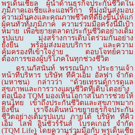
พรูเด็นเชียล ผู้นำด้านธุรกิจประกันชีวิตใน
ภูมิภาคเอเชียและแอฟริกา ที่มุ่งมั่นส่งมอบ
ความมั่นคงและคุณภาพชีวิตที่ดียิ่งขึ้นให้แก่
ผู้คนทั่วทั้งภูมิภาค ความร่วมมือครั้งนี้มีเป้า
หมาย เพื่อขยายตลาดประกันชีวิตอย่างเต็ม
รูปแบบ มุ่งสร้างการเติบโตร่วมกันอย่าง
ยั่งยืน
พร้อมส่งมอบบริการ และความ
คุ้มครองที่เข้าใจง่าย ตอบโจทย์ความ
ต้องการของผู้บริโภคในทุกช่วงชีวิต
ดร.นภัสนันท์ พรรณนิภา
ประธานเจ้า
หน้าที่บริหาร บริษัท ทีคิวเอ็ม อัลฟา จำกัด
(มหาชน) กล่าวว่า
“
ด้วย
เทรนด์การดูแล
สุขภาพและการวางแผนชีวิตที่เติบโตอย่าง
ต่อเนื่อง
TQM
มองเห็นโอกาสในการช่วยให้
คนไทย เข้าถึงประกันชีวิตและสุขภาพมาก
ยิ่งขึ้น เราจึงเดินหน้าขยายธุรกิจประกัน
ชีวิตอย่างเต็มรูปแบบ ภายใต้ บริษัท ทีคิว
เอ็ม ไลฟ์ อินชัวร์รันส์ โบรคเกอร์ จำกัด
(
TQM Life
)
โดยความร่วมมือกับ
พรูเด็นเชีย