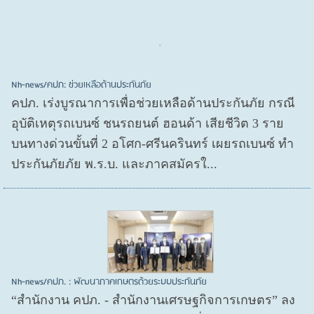
Nh-news/คปภ: ช่วยเหลือด้านประกันภัย
คปภ. เร่งบูรณาการเพื่อช่วยเหลือด้านประกันภัย กรณี
อุบัติเหตุรถเบนซ์ ชนรถยนต์ ฮอนด้า เสียชีวิต 3 ราย
บนทางด่วนขั้นที่ 2 อโศก-ศรีนครินทร์ เผยรถเบนซ์ ทำ
ประกันภัยภัย พ.ร.บ. และภาคสมัครใ...
Nh-news/คปภ. : พัฒนาภาคเกษตรด้วยระบบประกันภัย
“สำนักงาน คปภ. - สำนักงานเศรษฐกิจการเกษตร” ลง