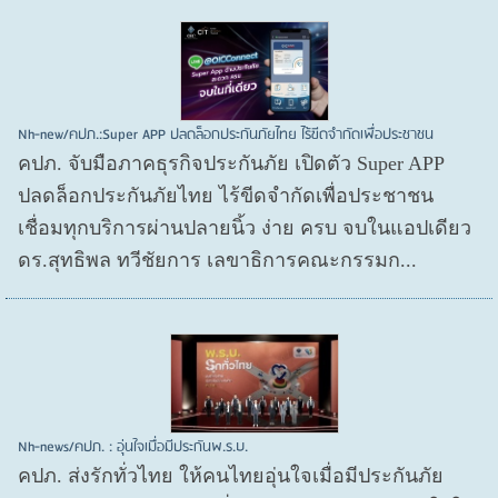
Nh-new/คปภ.:Super APP ปลดล็อกประกันภัยไทย ไร้ขีดจำกัดเพื่อประชาชน
คปภ. จับมือภาคธุรกิจประกันภัย เปิดตัว Super APP
ปลดล็อกประกันภัยไทย ไร้ขีดจำกัดเพื่อประชาชน
เชื่อมทุกบริการผ่านปลายนิ้ว ง่าย ครบ จบในแอปเดียว
ดร.สุทธิพล ทวีชัยการ เลขาธิการคณะกรรมก...
Nh-news/คปภ. : อุ่นใจเมื่อมีประกันพ.ร.บ.
คปภ. ส่งรักทั่วไทย ให้คนไทยอุ่นใจเมื่อมีประกันภัย