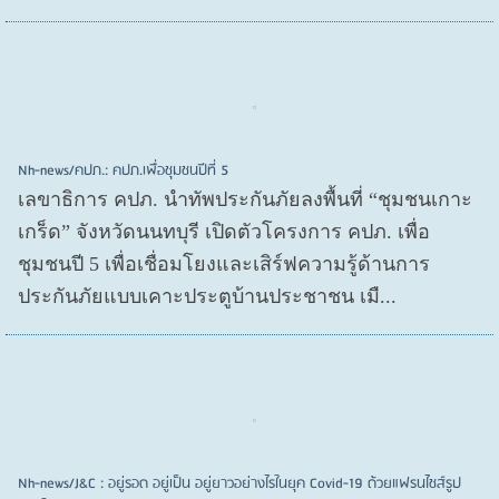
Nh-news/คปภ.: คปภ.เพื่อชุมชนปีที่ 5
เลขาธิการ คปภ. นำทัพประกันภัยลงพื้นที่ “ชุมชนเกาะ
เกร็ด” จังหวัดนนทบุรี เปิดตัวโครงการ คปภ. เพื่อ
ชุมชนปี 5 เพื่อเชื่อมโยงและเสิร์ฟความรู้ด้านการ
ประกันภัยแบบเคาะประตูบ้านประชาชน เมื...
Nh-news/J&C : อยู่รอด อยู่เป็น อยู่ยาวอย่างไรในยุค Covid-19 ด้วยแฟรนไชส์รูป