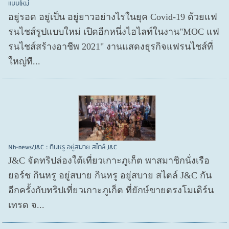
แบบใหม่
อยู่รอด อยู่​เป็น อยู่​ยาวอย่างไรในยุค Covid​-19 ด้วยแฟ
รนไชส์​รูปแบบใหม่ เปิดอีกหนึ่งไฮไลท์ในงาน"MOC แฟ
รนไชส์สร้างอาชีพ 2021" งานแสดงธุรกิจแฟรนไชส์ที่
ใหญ่ที...
Nh-news/J&C : กินหรู อยู่สบาย สไตล์ J&C
J&C จัดทริปล่องใต้เที่ยวเกาะภูเก็ต พาสมาชิกนั่งเรือ
ยอร์ช กินหรู อยู่สบาย กินหรู อยู่สบาย สไตล์ J&C กัน
อีกครั้งกับทริปเที่ยวเกาะภูเก็ต ที่ยักษ์ขายตรงโมเดิร์น
เทรด จ...