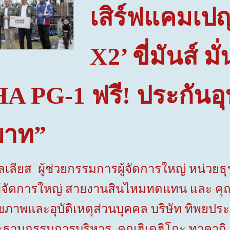
เสิร์ฟแคมเปญ
X
2’ ขี่มันส์ ม
A PG-
1 ฟรี! ประกันอุ
บาท”
อลเลียส ผู้ช่วยกรรมการผู้จัดการใหญ่ หน่ว
ผู้จัดการใหญ่ สายงานสินไหมทดแทน และ คุณณ
ภาพและอุบัติเหตุส่วนบุคคล บริษัท ทิพยประ
ประธานกรรมการบริหาร คุณฮิเดฮิโกะ ทาคา