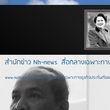
สำนักข่าว Nh-news สื่อกลางเฉพาะท
www.naihouonline.com เว็บไซต์ข่าวเฉพาะทางธุรกิจประกันภัยแล