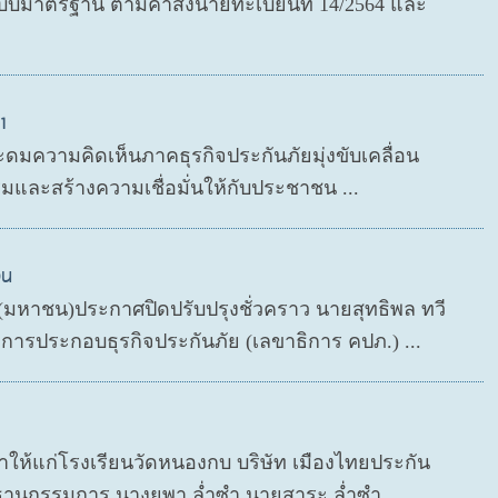
มาตรฐาน ตามคำสั่งนายทะเบียนที่ 14/2564 และ
1
ะดมความคิดเห็นภาคธุรกิจประกันภัยมุ่งขับเคลื่อน
มและสร้างความเชื่อมั่นให้กับประชาชน ...
วน
ด (มหาชน)ประกาศปิดปรับปรุงชั่วคราว นายสุทธิพล ทวี
ารประกอบธุรกิจประกันภัย (เลขาธิการ คปภ.) ...
กษาให้แก่โรงเรียนวัดหนองกบ บริษัท เมืองไทยประกัน
ธานกรรมการ นางยุพา ล่ำซำ นายสาระ ล่ำซำ...