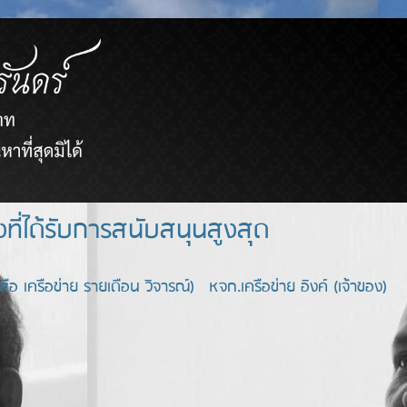
ยขายตรงที่ได้รับการสนับสนุนสูงสุด
อ เครือข่าย รายเดือน วิจารณ์) หจก.เครือข่าย อิงค์ (เจ้าของ)