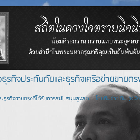
างธุรกิจประกันภัยและธุรกิจเครือข่า
ะธุรกิจขายตรงที่ได้รับการสนับสนุนสูงสุด โดยทีมข่าวเดิม (หนังสื