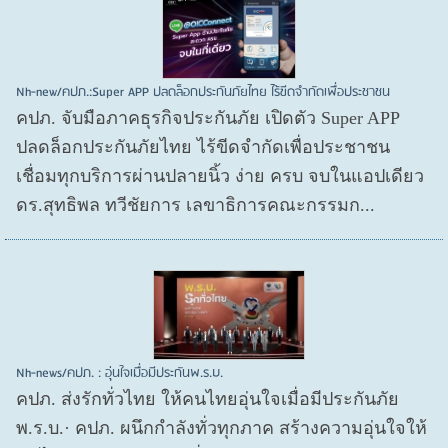
Nh-new/คปภ.:Super APP ปลดล็อกประกันภัยไทย ไร้ขีดจำกัดเพื่อประชาชน
คปภ. จับมือภาคธุรกิจประกันภัย เปิดตัว Super APP
ปลดล็อกประกันภัยไทย ไร้ขีดจำกัดเพื่อประชาชน
เชื่อมทุกบริการผ่านปลายนิ้ว ง่าย ครบ จบในแอปเดียว
ดร.สุทธิพล ทวีชัยการ เลขาธิการคณะกรรมก...
Nh-news/คปภ. : อุ่นใจเมื่อมีประกันพ.ร.บ.
คปภ. ส่งรักทั่วไทย ให้คนไทยอุ่นใจเมื่อมีประกันภัย
พ.ร.บ.· คปภ. ผนึกกำลังทั่วทุกภาค สร้างความอุ่นใจให้