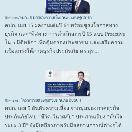
Nh-news/คปภ.: 5 มิติสร้างความแข็งแกร่งและฟื้นฟูศรัทธา
คปภ. เผย 15 ผลงานเด่นปี 64 พร้อมชูธงโอกาสทาง
ธุรกิจ และ“ทิศทาง การดำเนินการปี 65 แบบ Proactive
ใน 5 มิติหลัก” เพื่อคุ้มครองประชาชน และเสริมความ
แข็งแกร่งให้ภาคธุรกิจประกันภัย ดร.สุท...
Nh-news : โควิดความเสี่ยงธุรกิจประกันภัย อันดับ 1
คปภ. เผย 5 อันดับความเสี่ยง จากมุมมองภาคธุรกิจ
ประกันภัยไทย “ชีวิต-วินาศภัย” ประสานเสียง “มั่นใจ
ระยะ 3 ปี” ยังมีเสถียรภาพรับมือสถานการณ์ต่างๆได้