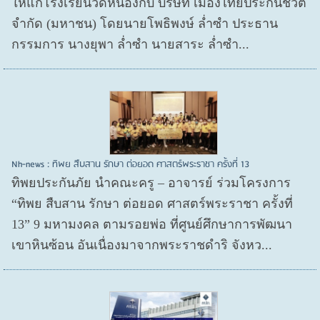
ให้แก่โรงเรียนวัดหนองกบ บริษัท เมืองไทยประกันชีวิต
จำกัด (มหาชน) โดยนายโพธิพงษ์ ล่ำซำ ประธาน
กรรมการ นางยุพา ล่ำซำ นายสาระ ล่ำซำ...
Nh-news : ทิพย สืบสาน รักษา ต่อยอด ศาสตร์พระราชา ครั้งที่ 13
ทิพยประกันภัย นำคณะครู – อาจารย์ ร่วมโครงการ
“ทิพย สืบสาน รักษา ต่อยอด ศาสตร์พระราชา ครั้งที่
13” 9 มหามงคล ตามรอยพ่อ ที่ศูนย์ศึกษาการพัฒนา
เขาหินซ้อน อันเนื่องมาจากพระราชดำริ จังหว...