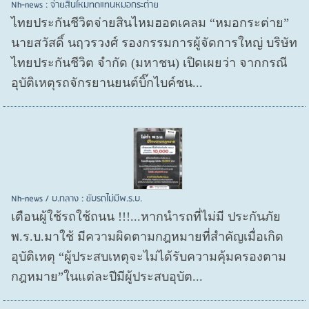
Nh-news : จ่ายสินไหมทดแทนหมอกระต่าย
ไทยประกันชีวิตจ่ายสินไหมฮอตเคลม “หมอกระต่าย”
นายสวัสดิ์ นฤวรวงศ์ รองกรรมการผู้จัดการใหญ่ บริษัท
ไทยประกันชีวิต จำกัด (มหาชน) เปิดเผยว่า จากกรณี
อุบัติเหตุรถจักรยานยนต์บิ๊กไบค์ชน...
Nh-news / บ.กลาง : ขับรถไม่มีพ.ร.บ.
เตือนผู้ใช้รถใช้ถนน !!!...หากนำรถที่ไม่มี ประกันภัย
พ.ร.บ.มาใช้ มีความผิดตามกฎหมายที่สำคัญเมื่อเกิด
อุบัติเหตุ “ผู้ประสบเหตุจะไม่ได้รับความคุ้มครองตาม
กฎหมาย”ในแต่ละปีมีผู้ประสบอุบัต...