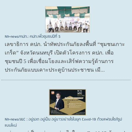
Nh-news/คปภ.: คปภ.เพื่อชุมชนปีที่ 5
เลขาธิการ คปภ. นำทัพประกันภัยลงพื้นที่ “ชุมชนเกาะ
เกร็ด” จังหวัดนนทบุรี เปิดตัวโครงการ คปภ. เพื่อ
ชุมชนปี 5 เพื่อเชื่อมโยงและเสิร์ฟความรู้ด้านการ
ประกันภัยแบบเคาะประตูบ้านประชาชน เมื...
Nh-news/J&C : อยู่รอด อยู่เป็น อยู่ยาวอย่างไรในยุค Covid-19 ด้วยแฟรนไชส์รูป
แบบใหม่