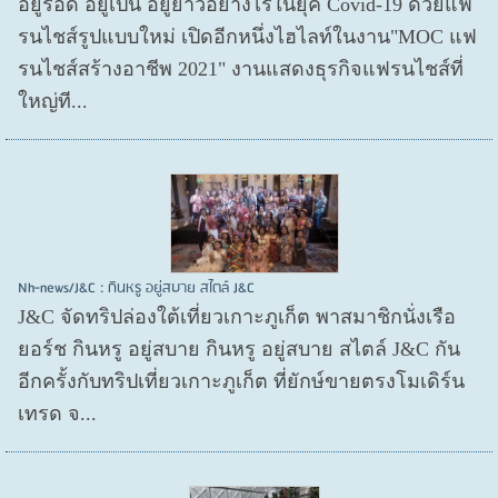
อยู่รอด อยู่​เป็น อยู่​ยาวอย่างไรในยุค Covid​-19 ด้วยแฟ
รนไชส์​รูปแบบใหม่ เปิดอีกหนึ่งไฮไลท์ในงาน"MOC แฟ
รนไชส์สร้างอาชีพ 2021" งานแสดงธุรกิจแฟรนไชส์ที่
ใหญ่ที...
Nh-news/J&C : กินหรู อยู่สบาย สไตล์ J&C
J&C จัดทริปล่องใต้เที่ยวเกาะภูเก็ต พาสมาชิกนั่งเรือ
ยอร์ช กินหรู อยู่สบาย กินหรู อยู่สบาย สไตล์ J&C กัน
อีกครั้งกับทริปเที่ยวเกาะภูเก็ต ที่ยักษ์ขายตรงโมเดิร์น
เทรด จ...