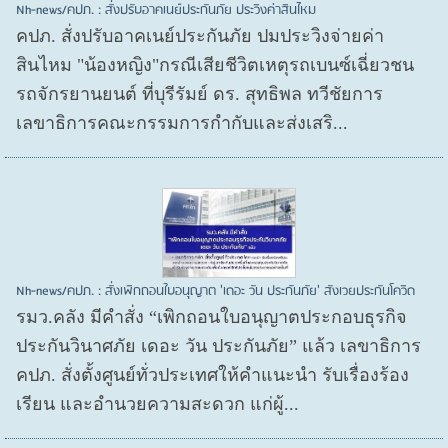
Nh-news/คปภ. : สั่งปรับอาคเนย์ประกันภัย ประวิงค่าสินไหม
คปภ. สั่งปรับอาคเนย์ประกันภัย ปมประวิงจ่ายค่า
สินไหม "น้องหญิง"กรณีเสียชีวิตเหตุรถเบนซ์เฉี่ยวชน
รถจักรยานยนต์ ที่บุรีรัมย์ ดร. สุทธิพล ทวีชัยการ
เลขาธิการคณะกรรมการกำกับและส่งเสริ...
Nh-news/คปภ. : สั่งเพิกถอนใบอนุญาต 'เดอะ วัน ประกันภัย' สังเวยประกันโควิด
รมว.คลัง มีคำสั่ง “เพิกถอนใบอนุญาตประกอบธุรกิจ
ประกันวินาศภัย เดอะ วัน ประกันภัย” แล้ว เลขาธิการ
คปภ. สั่งตั้งศูนย์ทั่วประเทศให้คำแนะนำ รับเรื่องร้อง
เรียน และอำนวยความสะดวก แก่ผู้...