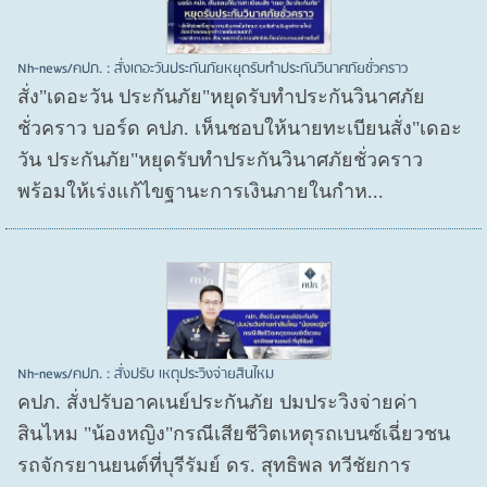
Nh-news/คปภ. : สั่งเดอะวันประกันภัยหยุดรับทำประกันวินาศภัยชั่วคราว
สั่ง"เดอะวัน ประกันภัย"หยุดรับทำประกันวินาศภัย
ชั่วคราว บอร์ด คปภ. เห็นชอบให้นายทะเบียนสั่ง"เดอะ
วัน ประกันภัย"หยุดรับทำประกันวินาศภัยชั่วคราว
พร้อมให้เร่งแก้ไขฐานะการเงินภายในกำห...
Nh-news/คปภ. : สั่งปรับ เหตุประวิงจ่ายสินไหม
คปภ. สั่งปรับอาคเนย์ประกันภัย ปมประวิงจ่ายค่า
สินไหม "น้องหญิง"กรณีเสียชีวิตเหตุรถเบนซ์เฉี่ยวชน
รถจักรยานยนต์ที่บุรีรัมย์ ดร. สุทธิพล ทวีชัยการ