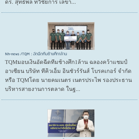
ดร. สุทธิพล ทวีชัยการ เลขา...
Nh-news /TQM : อัดฉีดทีมช้างศึก1ล้าน
TQMมอบเงินอัดฉีดทีมช้างศึก1ล้าน ฉลองคว้าแชมป์
อาเซียน บริษัท ทีคิวเอ็ม อินชัวร์รันส์ โบรคเกอร์ จำกัด
หรือ TQMโดย นายคมเนตร เนตรประไพ รองประธาน
บริหารสายงานการตลาด ในฐ...