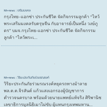
Nh-news : เสริมมงคล
กรุงไทย–แอกซ่า ประกันชีวิต จัดกิจกรรมลูกค้า “ไหว้
พระเสริมมงคลรับตรุษจีน กับอาจารย์เป็นหนึ่ง วงษ์ภู
ดร” บมจ.กรุงไทย-แอกซ่า ประกันชีวิต จัดกิจกรรม
ลูกค้า “ไหว้พระเ...
Nh-news : วิริยะประกันภัยร่วมรณรงค์
วิริยะประกันภัยร่วมรณรงค์หยุดรถทางม้าลาย
พล.ต.ต.จิรสันต์ แก้วแสงเอกรองผู้บัญชาการ
ตำรวจนครบาล พร้อมด้วยนายแพทย์แท้จริง ศิริพานิช
เลขาธิการมูลนิธิเมาไม่ขับ ผู้แทนกรุงเทพมหาน...