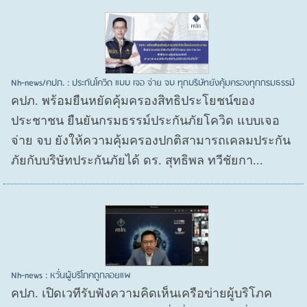
Nh-news/คปภ. : ประกันโควิด แบบ เจอ จ่าย จบ ทุกบริษัทยังคุ้มครองทุกกรมธรรม์
คปภ. พร้อมยืนหยัดคุ้มครองสิทธิประโยชน์ของ
ประชาชน ยืนยันกรมธรรม์ประกันภัยโควิด แบบเจอ
จ่าย จบ ยังให้ความคุ้มครองปกติสามารถเคลมประกัน
ภัยกับบริษัทประกันภัยได้ ดร. สุทธิพล ทวีชัยกา...
Nh-news : หวั่นผู้บริโภคถูกลอยแพ
คปภ. เปิดเวทีรับฟังความคิดเห็นเครือข่ายผู้บริโภค