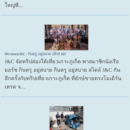
ใหญ่ที...
Nh-news/J&C : กินหรู อยู่สบาย สไตล์ J&C
J&C จัดทริปล่องใต้เที่ยวเกาะภูเก็ต พาสมาชิกนั่งเรือ
ยอร์ช กินหรู อยู่สบาย กินหรู อยู่สบาย สไตล์ J&C กัน
อีกครั้งกับทริปเที่ยวเกาะภูเก็ต ที่ยักษ์ขายตรงโมเดิร์น
เทรด จ...