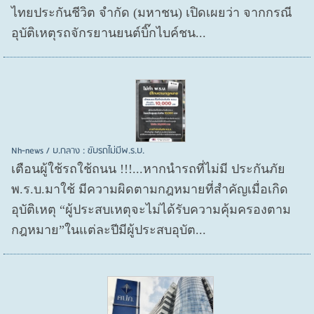
ไทยประกันชีวิต จำกัด (มหาชน) เปิดเผยว่า จากกรณี
อุบัติเหตุรถจักรยานยนต์บิ๊กไบค์ชน...
Nh-news / บ.กลาง : ขับรถไม่มีพ.ร.บ.
เตือนผู้ใช้รถใช้ถนน !!!...หากนำรถที่ไม่มี ประกันภัย
พ.ร.บ.มาใช้ มีความผิดตามกฎหมายที่สำคัญเมื่อเกิด
อุบัติเหตุ “ผู้ประสบเหตุจะไม่ได้รับความคุ้มครองตาม
กฎหมาย”ในแต่ละปีมีผู้ประสบอุบัต...