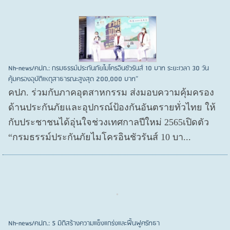
Nh-news/คปภ.: กรมธรรม์ประกันภัยไมโครอินชัวรันส์ 10 บาท ระยะเวลา 30 วัน
คุ้มครองอุบัติเหตุสาธารณะสูงสุด 200,000 บาท”
คปภ. ร่วมกับภาคอุตสาหกรรม ส่งมอบความคุ้มครอง
ด้านประกันภัยและอุปกรณ์ป้องกันอันตรายทั่วไทย ให้
กับประชาชนได้อุ่นใจช่วงเทศกาลปีใหม่ 2565เปิดตัว
“กรมธรรม์ประกันภัยไมโครอินชัวรันส์ 10 บา...
Nh-news/คปภ.: 5 มิติสร้างความแข็งแกร่งและฟื้นฟูศรัทธา