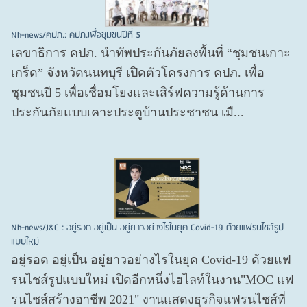
Nh-news/คปภ.: คปภ.เพื่อชุมชนปีที่ 5
เลขาธิการ คปภ. นำทัพประกันภัยลงพื้นที่ “ชุมชนเกาะ
เกร็ด” จังหวัดนนทบุรี เปิดตัวโครงการ คปภ. เพื่อ
ชุมชนปี 5 เพื่อเชื่อมโยงและเสิร์ฟความรู้ด้านการ
ประกันภัยแบบเคาะประตูบ้านประชาชน เมื...
Nh-news/J&C : อยู่รอด อยู่เป็น อยู่ยาวอย่างไรในยุค Covid-19 ด้วยแฟรนไชส์รูป
แบบใหม่
อยู่รอด อยู่​เป็น อยู่​ยาวอย่างไรในยุค Covid​-19 ด้วยแฟ
รนไชส์​รูปแบบใหม่ เปิดอีกหนึ่งไฮไลท์ในงาน"MOC แฟ
รนไชส์สร้างอาชีพ 2021" งานแสดงธุรกิจแฟรนไชส์ที่