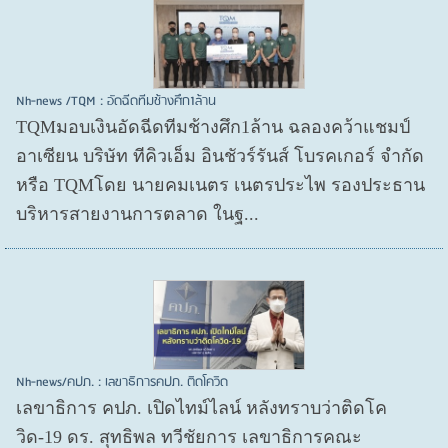
Nh-news /TQM : อัดฉีดทีมช้างศึก1ล้าน
TQMมอบเงินอัดฉีดทีมช้างศึก1ล้าน ฉลองคว้าแชมป์
อาเซียน บริษัท ทีคิวเอ็ม อินชัวร์รันส์ โบรคเกอร์ จำกัด
หรือ TQMโดย นายคมเนตร เนตรประไพ รองประธาน
บริหารสายงานการตลาด ในฐ...
Nh-news/คปภ. : เลขาธิการคปภ. ติดโควิด
เลขาธิการ คปภ. เปิดไทม์ไลน์ หลังทราบว่าติดโค
วิด-19 ดร. สุทธิพล ทวีชัยการ เลขาธิการคณะ