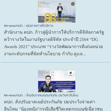
Nh-news/คปภ. : คุณภาพการให้บริการ
สำนักงาน คปภ. ก้าวสู่ผู้นำการให้บริการดิจิทัลภาครัฐ
คว้ารางวัลในงานรัฐบาลดิจิทัล ประจำปี 2564 “DG
Awards 2021” ประเภท “รางวัลพัฒนาการดีเด่นหน่วย
งานระดับกรมที่จัดทำนโยบาย กำกับ ดูแล...
Nh-news/คปภ. : สั่งปรับอาคเนย์ประกันภัย ประวิงค่าสินไหม
คปภ. สั่งปรับอาคเนย์ประกันภัย ปมประวิงจ่ายค่า
สินไหม "น้องหญิง"กรณีเสียชีวิตเหตุรถเบนซ์เฉี่ยวชน