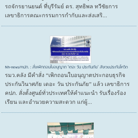
รถจักรยานยนต์ ที่บุรีรัมย์ ดร. สุทธิพล ทวีชัยการ
เลขาธิการคณะกรรมการกำกับและส่งเสริ...
Nh-news/คปภ. : สั่งเพิกถอนใบอนุญาต 'เดอะ วัน ประกันภัย' สังเวยประกันโควิด
รมว.คลัง มีคำสั่ง “เพิกถอนใบอนุญาตประกอบธุรกิจ
ประกันวินาศภัย เดอะ วัน ประกันภัย” แล้ว เลขาธิการ
คปภ. สั่งตั้งศูนย์ทั่วประเทศให้คำแนะนำ รับเรื่องร้อง
เรียน และอำนวยความสะดวก แก่ผู้...