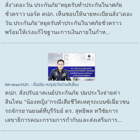
สั่ง"เดอะวัน ประกันภัย"หยุดรับทำประกันวินาศภัย
ชั่วคราว บอร์ด คปภ. เห็นชอบให้นายทะเบียนสั่ง"เดอะ
วัน ประกันภัย"หยุดรับทำประกันวินาศภัยชั่วคราว
พร้อมให้เร่งแก้ไขฐานะการเงินภายในกำห...
Nh-news/คปภ. : สั่งปรับ เหตุประวิงจ่ายสินไหม
คปภ. สั่งปรับอาคเนย์ประกันภัย ปมประวิงจ่ายค่า
สินไหม "น้องหญิง"กรณีเสียชีวิตเหตุรถเบนซ์เฉี่ยวชน
รถจักรยานยนต์ที่บุรีรัมย์ ดร. สุทธิพล ทวีชัยการ
เลขาธิการคณะกรรมการกำกับและส่งเสริมการ...