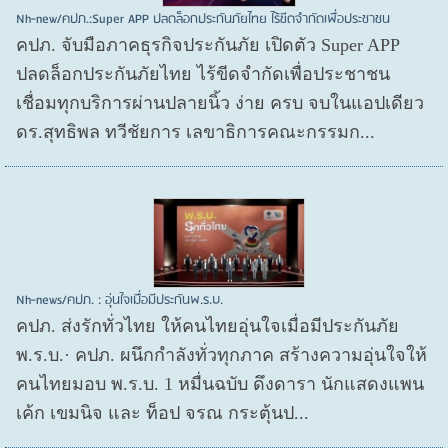
Nh-new/คปภ.:Super APP ปลดล็อกประกันภัยไทย ไร้ขีดจำกัดเพื่อประชาชน
คปภ. จับมือภาคธุรกิจประกันภัย เปิดตัว Super APP
ปลดล็อกประกันภัยไทย ไร้ขีดจำกัดเพื่อประชาชน
เชื่อมทุกบริการผ่านปลายนิ้ว ง่าย ครบ จบในแอปเดียว
ดร.สุทธิพล ทวีชัยการ เลขาธิการคณะกรรมก...
Nh-news/คปภ. : อุ่นใจเมื่อมีประกันพ.ร.บ.
คปภ. ส่งรักทั่วไทย ให้คนไทยอุ่นใจเมื่อมีประกันภัย
พ.ร.บ.· คปภ. ผนึกกำลังทั่วทุกภาค สร้างความอุ่นใจให้
คนไทยมอบ พ.ร.บ. 1 หมื่นฉบับ ดึงดารา นักแสดงแพน
เค้ก เขมนิจ และ ท็อป จรณ กระตุ้นป...