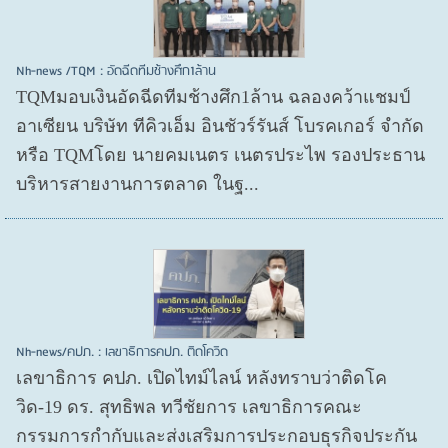
Nh-news /TQM : อัดฉีดทีมช้างศึก1ล้าน
TQMมอบเงินอัดฉีดทีมช้างศึก1ล้าน ฉลองคว้าแชมป์
อาเซียน บริษัท ทีคิวเอ็ม อินชัวร์รันส์ โบรคเกอร์ จำกัด
หรือ TQMโดย นายคมเนตร เนตรประไพ รองประธาน
บริหารสายงานการตลาด ในฐ...
Nh-news/คปภ. : เลขาธิการคปภ. ติดโควิด
เลขาธิการ คปภ. เปิดไทม์ไลน์ หลังทราบว่าติดโค
วิด-19 ดร. สุทธิพล ทวีชัยการ เลขาธิการคณะ
กรรมการกำกับและส่งเสริมการประกอบธุรกิจประกัน