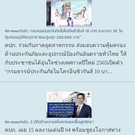
Nh-news/คปภ.: กรมธรรม์ประกันภัยไมโครอินชัวรันส์ 10 บาท ระยะเวลา 30 วัน
คุ้มครองอุบัติเหตุสาธารณะสูงสุด 200,000 บาท”
คปภ. ร่วมกับภาคอุตสาหกรรม ส่งมอบความคุ้มครอง
ด้านประกันภัยและอุปกรณ์ป้องกันอันตรายทั่วไทย ให้
กับประชาชนได้อุ่นใจช่วงเทศกาลปีใหม่ 2565เปิดตัว
“กรมธรรม์ประกันภัยไมโครอินชัวรันส์ 10 บา...
Nh-news/คปภ.: 5 มิติสร้างความแข็งแกร่งและฟื้นฟูศรัทธา
คปภ. เผย 15 ผลงานเด่นปี 64 พร้อมชูธงโอกาสทาง