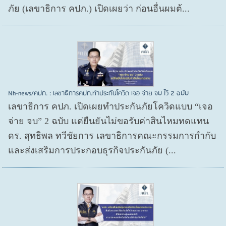
ภัย (เลขาธิการ คปภ.) เปิดเผยว่า ก่อนอื่นผมต้...
Nh-news/คปภ. : เลขาธิการคปภ.ทำประกันโควิด เจอ จ่าย จบ ไว้ 2 ฉบับ
เลขาธิการ คปภ. เปิดเผยทำประกันภัยโควิดแบบ “เจอ
จ่าย จบ” 2 ฉบับ แต่ยืนยันไม่ขอรับค่าสินไหมทดแทน
ดร. สุทธิพล ทวีชัยการ เลขาธิการคณะกรรมการกำกับ
และส่งเสริมการประกอบธุรกิจประกันภัย (...