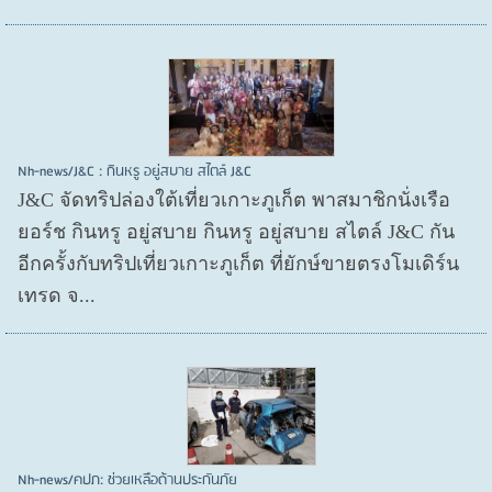
Nh-news/J&C : กินหรู อยู่สบาย สไตล์ J&C
J&C จัดทริปล่องใต้เที่ยวเกาะภูเก็ต พาสมาชิกนั่งเรือ
ยอร์ช กินหรู อยู่สบาย กินหรู อยู่สบาย สไตล์ J&C กัน
อีกครั้งกับทริปเที่ยวเกาะภูเก็ต ที่ยักษ์ขายตรงโมเดิร์น
เทรด จ...
Nh-news/คปภ: ช่วยเหลือด้านประกันภัย