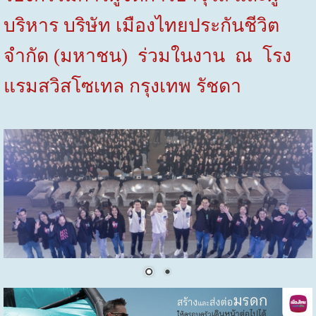
บริหาร บริษัท เมืองไทยประกันชีวิต
จำกัด (มหาชน) ร่วมในงาน ณ โรง
แรมสวิสโซเทล กรุงเทพ รัชดา