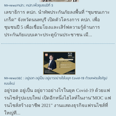
Nh-news/คปภ.: คปภ.เพื่อชุมชนปีที่ 5
เลขาธิการ คปภ. นำทัพประกันภัยลงพื้นที่ “ชุมชนเกาะ
เกร็ด” จังหวัดนนทบุรี เปิดตัวโครงการ คปภ. เพื่อ
ชุมชนปี 5 เพื่อเชื่อมโยงและเสิร์ฟความรู้ด้านการ
ประกันภัยแบบเคาะประตูบ้านประชาชน เมื...
Nh-news/J&C : อยู่รอด อยู่เป็น อยู่ยาวอย่างไรในยุค Covid-19 ด้วยแฟรนไชส์รูป
แบบใหม่
อยู่รอด อยู่​เป็น อยู่​ยาวอย่างไรในยุค Covid​-19 ด้วยแฟ
รนไชส์​รูปแบบใหม่ เปิดอีกหนึ่งไฮไลท์ในงาน"MOC แฟ
รนไชส์สร้างอาชีพ 2021" งานแสดงธุรกิจแฟรนไชส์ที่
ใหญ่ที...