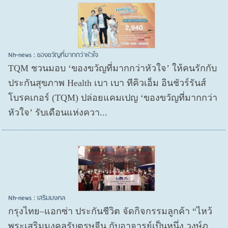
Nh-news : ของขวัญที่มากกว่าหัวใจ
TQM ชวนมอบ ‘ของขวัญที่มากกว่าหัวใจ’ ให้คนรักกับ
ประกันสุขภาพ Health เบา เบา ทีคิวเอ็ม อินชัวร์รันส์
โบรคเกอร์ (TQM) ปล่อยแคมเปญ ‘ของขวัญที่มากกว่า
หัวใจ’ รับเดือนแห่งควา...
Nh-news : เสริมมงคล
กรุงไทย–แอกซ่า ประกันชีวิต จัดกิจกรรมลูกค้า “ไหว้
พระเสริมมงคลรับตรุษจีน กับอาจารย์เป็นหนึ่ง วงษ์ภู