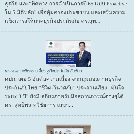
ธุรกิจ และ“ทิศทาง การดำเนินการปี 65 แบบ Proactive
ใน 5 มิติหลัก” เพื่อคุ้มครองประชาชน และเสริมความ
แข็งแกร่งให้ภาคธุรกิจประกันภัย ดร.สุท...
Nh-news : โควิดความเสี่ยงธุรกิจประกันภัย อันดับ 1
คปภ. เผย 5 อันดับความเสี่ยง จากมุมมองภาคธุรกิจ
ประกันภัยไทย “ชีวิต-วินาศภัย” ประสานเสียง “มั่นใจ
ระยะ 3 ปี” ยังมีเสถียรภาพรับมือสถานการณ์ต่างๆได้
ดร. สุทธิพล ทวีชัยการ เลขา...