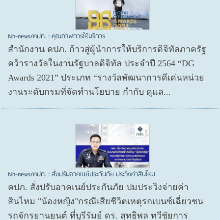
Nh-news/คปภ. : คุณภาพการให้บริการ
สำนักงาน คปภ. ก้าวสู่ผู้นำการให้บริการดิจิทัลภาครัฐ
คว้ารางวัลในงานรัฐบาลดิจิทัล ประจำปี 2564 “DG
Awards 2021” ประเภท “รางวัลพัฒนาการดีเด่นหน่วย
งานระดับกรมที่จัดทำนโยบาย กำกับ ดูแล...
Nh-news/คปภ. : สั่งปรับอาคเนย์ประกันภัย ประวิงค่าสินไหม
คปภ. สั่งปรับอาคเนย์ประกันภัย ปมประวิงจ่ายค่า
สินไหม "น้องหญิง"กรณีเสียชีวิตเหตุรถเบนซ์เฉี่ยวชน
รถจักรยานยนต์ ที่บุรีรัมย์ ดร. สุทธิพล ทวีชัยการ