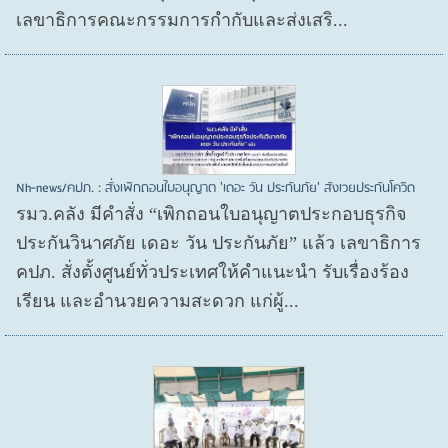
เลขาธิการคณะกรรมการกำกับและส่งเสริ...
Nh-news/คปภ. : สั่งเพิกถอนใบอนุญาต 'เดอะ วัน ประกันภัย' สังเวยประกันโควิด
รมว.คลัง มีคำสั่ง “เพิกถอนใบอนุญาตประกอบธุรกิจ
ประกันวินาศภัย เดอะ วัน ประกันภัย” แล้ว เลขาธิการ
คปภ. สั่งตั้งศูนย์ทั่วประเทศให้คำแนะนำ รับเรื่องร้อง
เรียน และอำนวยความสะดวก แก่ผู้...