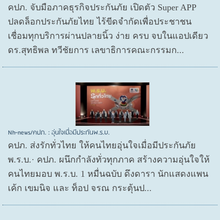
คปภ. จับมือภาคธุรกิจประกันภัย เปิดตัว Super APP
ปลดล็อกประกันภัยไทย ไร้ขีดจำกัดเพื่อประชาชน
เชื่อมทุกบริการผ่านปลายนิ้ว ง่าย ครบ จบในแอปเดียว
ดร.สุทธิพล ทวีชัยการ เลขาธิการคณะกรรมก...
Nh-news/คปภ. : อุ่นใจเมื่อมีประกันพ.ร.บ.
คปภ. ส่งรักทั่วไทย ให้คนไทยอุ่นใจเมื่อมีประกันภัย
พ.ร.บ.· คปภ. ผนึกกำลังทั่วทุกภาค สร้างความอุ่นใจให้
คนไทยมอบ พ.ร.บ. 1 หมื่นฉบับ ดึงดารา นักแสดงแพน
เค้ก เขมนิจ และ ท็อป จรณ กระตุ้นป...