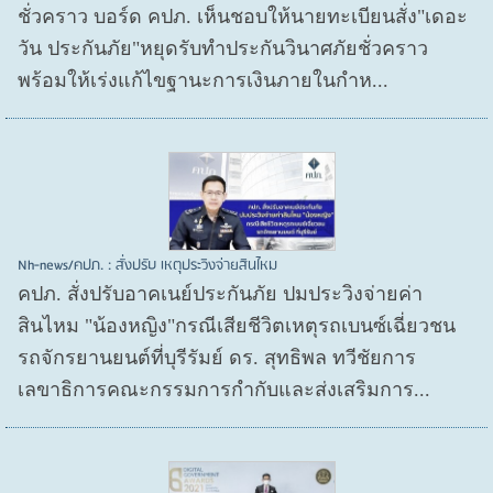
ชั่วคราว บอร์ด คปภ. เห็นชอบให้นายทะเบียนสั่ง"เดอะ
วัน ประกันภัย"หยุดรับทำประกันวินาศภัยชั่วคราว
พร้อมให้เร่งแก้ไขฐานะการเงินภายในกำห...
Nh-news/คปภ. : สั่งปรับ เหตุประวิงจ่ายสินไหม
คปภ. สั่งปรับอาคเนย์ประกันภัย ปมประวิงจ่ายค่า
สินไหม "น้องหญิง"กรณีเสียชีวิตเหตุรถเบนซ์เฉี่ยวชน
รถจักรยานยนต์ที่บุรีรัมย์ ดร. สุทธิพล ทวีชัยการ
เลขาธิการคณะกรรมการกำกับและส่งเสริมการ...