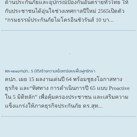
ด้านประกันภัยและอุปกรณ์ป้องกันอันตรายทั่วไทย ให้
กับประชาชนได้อุ่นใจช่วงเทศกาลปีใหม่ 2565เปิดตัว
“กรมธรรม์ประกันภัยไมโครอินชัวรันส์ 10 บา...
Nh-news/คปภ.: 5 มิติสร้างความแข็งแกร่งและฟื้นฟูศรัทธา
คปภ. เผย 15 ผลงานเด่นปี 64 พร้อมชูธงโอกาสทาง
ธุรกิจ และ“ทิศทาง การดำเนินการปี 65 แบบ Proactive
ใน 5 มิติหลัก” เพื่อคุ้มครองประชาชน และเสริมความ
แข็งแกร่งให้ภาคธุรกิจประกันภัย ดร.สุท...