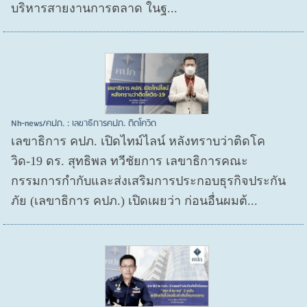
บริหารสายงานการตลาด ในฐ...
Nh-news/คปภ. : เลขาธิการคปภ. ติดโควิด
เลขาธิการ คปภ. เปิดไทม์ไลน์ หลังทราบว่าติดโค
วิด-19 ดร. สุทธิพล ทวีชัยการ เลขาธิการคณะ
กรรมการกำกับและส่งเสริมการประกอบธุรกิจประกัน
ภัย (เลขาธิการ คปภ.) เปิดเผยว่า ก่อนอื่นผมต้...