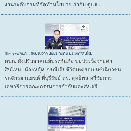
งานระดับกรมที่จัดทำนโยบาย กำกับ ดูแล...
Nh-news/คปภ. : สั่งปรับอาคเนย์ประกันภัย ประวิงค่าสินไหม
คปภ. สั่งปรับอาคเนย์ประกันภัย ปมประวิงจ่ายค่า
สินไหม "น้องหญิง"กรณีเสียชีวิตเหตุรถเบนซ์เฉี่ยวชน
รถจักรยานยนต์ ที่บุรีรัมย์ ดร. สุทธิพล ทวีชัยการ
เลขาธิการคณะกรรมการกำกับและส่งเสริ...