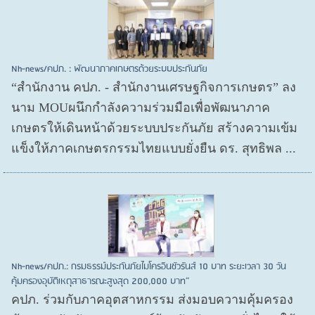
Nh-news/คปภ. : พัฒนาภาคเกษตรด้วยระบบประกันภัย
“สำนักงาน คปภ. - สำนักงานเศรษฐกิจการเกษตร” ลง
นาม MOUผนึกกำลังความร่วมมือเพื่อพัฒนาภาค
เกษตรให้เดินหน้าด้วยระบบประกันภัย สร้างความเข้ม
แข็งให้ภาคเกษตรกรรมไทยแบบยั่งยืน ดร. สุทธิพล ...
Nh-news/คปภ.: กรมธรรม์ประกันภัยไมโครอินชัวรันส์ 10 บาท ระยะเวลา 30 วัน
คุ้มครองอุบัติเหตุสาธารณะสูงสุด 200,000 บาท”
คปภ. ร่วมกับภาคอุตสาหกรรม ส่งมอบความคุ้มครอง