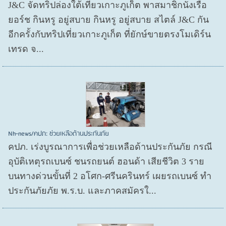
J&C จัดทริปล่องใต้เที่ยวเกาะภูเก็ต พาสมาชิกนั่งเรือ
ยอร์ช กินหรู อยู่สบาย กินหรู อยู่สบาย สไตล์ J&C กัน
อีกครั้งกับทริปเที่ยวเกาะภูเก็ต ที่ยักษ์ขายตรงโมเดิร์น
เทรด จ...
Nh-news/คปภ: ช่วยเหลือด้านประกันภัย
คปภ. เร่งบูรณาการเพื่อช่วยเหลือด้านประกันภัย กรณี
อุบัติเหตุรถเบนซ์ ชนรถยนต์ ฮอนด้า เสียชีวิต 3 ราย
บนทางด่วนขั้นที่ 2 อโศก-ศรีนครินทร์ เผยรถเบนซ์ ทำ
ประกันภัยภัย พ.ร.บ. และภาคสมัครใ...