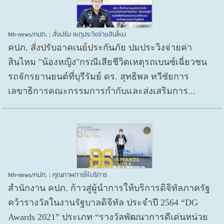
Nh-news/คปภ. : สั่งปรับ เหตุประวิงจ่ายสินไหม
คปภ. สั่งปรับอาคเนย์ประกันภัย ปมประวิงจ่ายค่า
สินไหม "น้องหญิง"กรณีเสียชีวิตเหตุรถเบนซ์เฉี่ยวชน
รถจักรยานยนต์ที่บุรีรัมย์ ดร. สุทธิพล ทวีชัยการ
เลขาธิการคณะกรรมการกำกับและส่งเสริมการ...
Nh-news/คปภ. : คุณภาพการให้บริการ
สำนักงาน คปภ. ก้าวสู่ผู้นำการให้บริการดิจิทัลภาครัฐ
คว้ารางวัลในงานรัฐบาลดิจิทัล ประจำปี 2564 “DG
Awards 2021” ประเภท “รางวัลพัฒนาการดีเด่นหน่วย