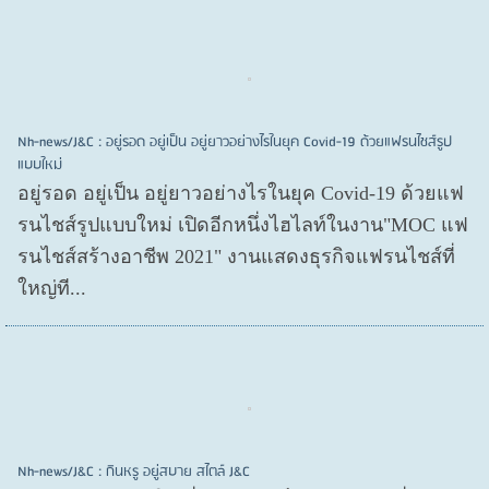
Nh-news/J&C : อยู่รอด อยู่เป็น อยู่ยาวอย่างไรในยุค Covid-19 ด้วยแฟรนไชส์รูป
แบบใหม่
อยู่รอด อยู่​เป็น อยู่​ยาวอย่างไรในยุค Covid​-19 ด้วยแฟ
รนไชส์​รูปแบบใหม่ เปิดอีกหนึ่งไฮไลท์ในงาน"MOC แฟ
รนไชส์สร้างอาชีพ 2021" งานแสดงธุรกิจแฟรนไชส์ที่
ใหญ่ที...
Nh-news/J&C : กินหรู อยู่สบาย สไตล์ J&C