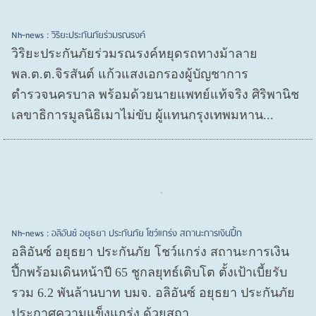
Nh-news : วิริยะประกันภัยร่วมรณรงค์
วิริยะประกันภัยร่วมรณรงค์หยุดรถทางม้าลาย
พล.ต.ต.จิรสันต์ แก้วแสงเอกรองผู้บัญชาการ
ตำรวจนครบาล พร้อมด้วยนายแพทย์แท้จริง ศิริพานิช
เลขาธิการมูลนิธิเมาไม่ขับ ผู้แทนกรุงเทพมหาน...
Nh-news : อลิอันซ์ อยุธยา ประกันภัย โชว์แกร่ง สถานะการเงินปึ้ก
อลิอันซ์ อยุธยา ประกันภัย โชว์แกร่ง สถานะการเงิน
ปึ้กพร้อมเดินหน้าปี 65 ชูกลยุทธ์เติบโต ตั้งเป้าเบี้ยรับ
รวม 6.2 พันล้านบาท บมจ. อลิอันซ์ อยุธยา ประกันภัย
ประกาศความแข็งแกร่ง ด้วยสถา...