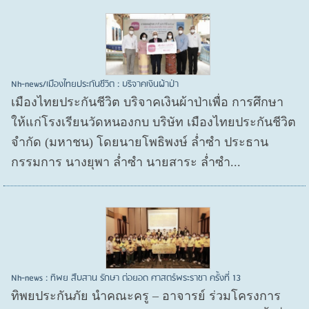
Nh-news/เมืองไทยประกันชีวิต : บริจาคเงินผ้าป่า
เมืองไทยประกันชีวิต บริจาคเงินผ้าป่าเพื่อ การศึกษา
ให้แก่โรงเรียนวัดหนองกบ บริษัท เมืองไทยประกันชีวิต
จำกัด (มหาชน) โดยนายโพธิพงษ์ ล่ำซำ ประธาน
กรรมการ นางยุพา ล่ำซำ นายสาระ ล่ำซำ...
Nh-news : ทิพย สืบสาน รักษา ต่อยอด ศาสตร์พระราชา ครั้งที่ 13
ทิพยประกันภัย นำคณะครู – อาจารย์ ร่วมโครงการ