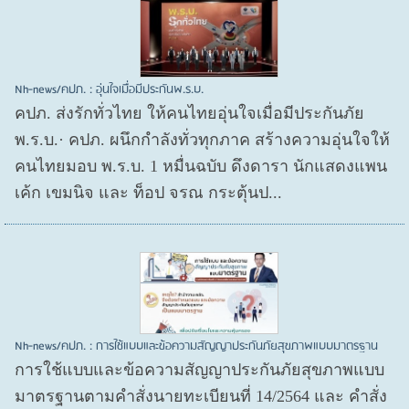
Nh-news/คปภ. : อุ่นใจเมื่อมีประกันพ.ร.บ.
คปภ. ส่งรักทั่วไทย ให้คนไทยอุ่นใจเมื่อมีประกันภัย
พ.ร.บ.· คปภ. ผนึกกำลังทั่วทุกภาค สร้างความอุ่นใจให้
คนไทยมอบ พ.ร.บ. 1 หมื่นฉบับ ดึงดารา นักแสดงแพน
เค้ก เขมนิจ และ ท็อป จรณ กระตุ้นป...
Nh-news/คปภ. : การใช้แบบและข้อความสัญญาประกันภัยสุขภาพแบบมาตรฐาน
การใช้แบบและข้อความสัญญาประกันภัยสุขภาพแบบ
มาตรฐานตามคำสั่งนายทะเบียนที่ 14/2564 และ คำสั่ง