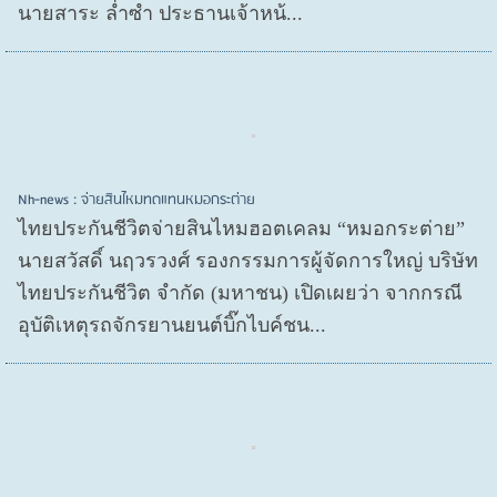
นายสาระ ล่ำซำ ประธานเจ้าหน้...
Nh-news : จ่ายสินไหมทดแทนหมอกระต่าย
ไทยประกันชีวิตจ่ายสินไหมฮอตเคลม “หมอกระต่าย”
นายสวัสดิ์ นฤวรวงศ์ รองกรรมการผู้จัดการใหญ่ บริษัท
ไทยประกันชีวิต จำกัด (มหาชน) เปิดเผยว่า จากกรณี
อุบัติเหตุรถจักรยานยนต์บิ๊กไบค์ชน...