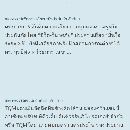
Nh-news : โควิดความเสี่ยงธุรกิจประกันภัย อันดับ 1
คปภ. เผย 5 อันดับความเสี่ยง จากมุมมองภาคธุรกิจ
ประกันภัยไทย “ชีวิต-วินาศภัย” ประสานเสียง “มั่นใจ
ระยะ 3 ปี” ยังมีเสถียรภาพรับมือสถานการณ์ต่างๆได้
ดร. สุทธิพล ทวีชัยการ เลขา...
Nh-news /TQM : อัดฉีดทีมช้างศึก1ล้าน
TQMมอบเงินอัดฉีดทีมช้างศึก1ล้าน ฉลองคว้าแชมป์
อาเซียน บริษัท ทีคิวเอ็ม อินชัวร์รันส์ โบรคเกอร์ จำกัด
หรือ TQMโดย นายคมเนตร เนตรประไพ รองประธาน