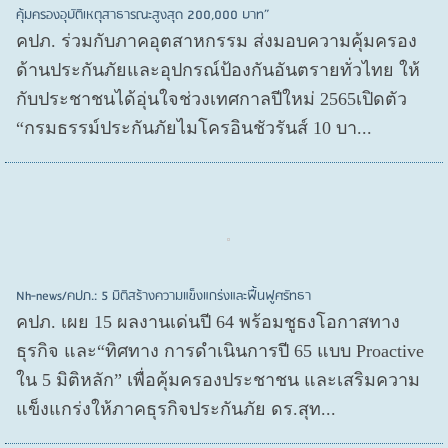
คุ้มครองอุบัติเหตุสาธารณะสูงสุด 200,000 บาท”
คปภ. ร่วมกับภาคอุตสาหกรรม ส่งมอบความคุ้มครอง
ด้านประกันภัยและอุปกรณ์ป้องกันอันตรายทั่วไทย ให้
กับประชาชนได้อุ่นใจช่วงเทศกาลปีใหม่ 2565เปิดตัว
“กรมธรรม์ประกันภัยไมโครอินชัวรันส์ 10 บา...
Nh-news/คปภ.: 5 มิติสร้างความแข็งแกร่งและฟื้นฟูศรัทธา
คปภ. เผย 15 ผลงานเด่นปี 64 พร้อมชูธงโอกาสทาง
ธุรกิจ และ“ทิศทาง การดำเนินการปี 65 แบบ Proactive
ใน 5 มิติหลัก” เพื่อคุ้มครองประชาชน และเสริมความ
แข็งแกร่งให้ภาคธุรกิจประกันภัย ดร.สุท...