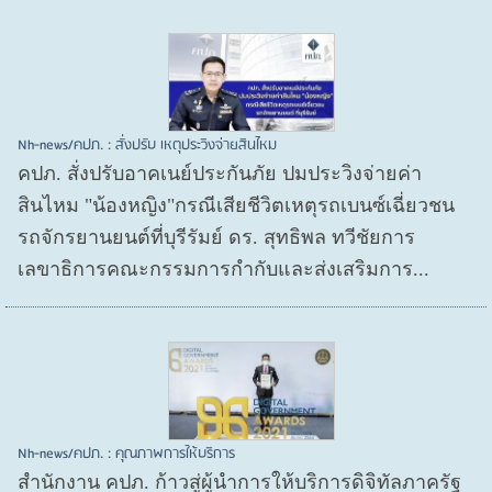
Nh-news/คปภ. : สั่งปรับ เหตุประวิงจ่ายสินไหม
คปภ. สั่งปรับอาคเนย์ประกันภัย ปมประวิงจ่ายค่า
สินไหม "น้องหญิง"กรณีเสียชีวิตเหตุรถเบนซ์เฉี่ยวชน
รถจักรยานยนต์ที่บุรีรัมย์ ดร. สุทธิพล ทวีชัยการ
เลขาธิการคณะกรรมการกำกับและส่งเสริมการ...
Nh-news/คปภ. : คุณภาพการให้บริการ
สำนักงาน คปภ. ก้าวสู่ผู้นำการให้บริการดิจิทัลภาครัฐ