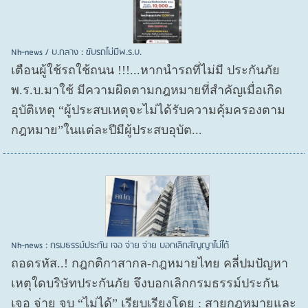
Nh-news / บ.กลาง : ขับรถไม่มีพ.ร.บ.
เตือนผู้ใช้รถใช้ถนน !!!...หากนำรถที่ไม่มี ประกันภัย
พ.ร.บ.มาใช้ มีความผิดตามกฎหมายที่สำคัญเมื่อเกิด
อุบัติเหตุ “ผู้ประสบเหตุจะไม่ได้รับความคุ้มครองตาม
กฎหมาย”ในแต่ละปีมีผู้ประสบอุบัต...
Nh-news : กรมธรรม์ประกัน เจอ จ่าย จ่าย บอกเลิกสัญญาไม่ได้
ถอดรหัส..! กฎกติกาสากล-กฎหมายไทย คลี่ปมปัญหา
เหตุใดบริษัทประกันภัย จึงบอกเลิกกรมธรรม์ประกัน
เจอ จ่าย จบ “ไม่ได้” เรียบเรียงโดย : สายกฎหมายและ