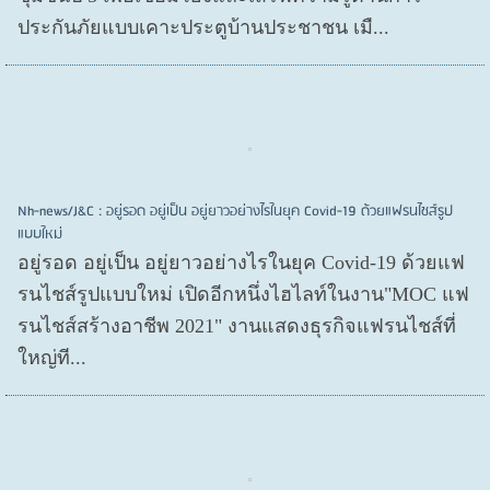
ประกันภัยแบบเคาะประตูบ้านประชาชน เมื...
Nh-news/J&C : อยู่รอด อยู่เป็น อยู่ยาวอย่างไรในยุค Covid-19 ด้วยแฟรนไชส์รูป
แบบใหม่
อยู่รอด อยู่​เป็น อยู่​ยาวอย่างไรในยุค Covid​-19 ด้วยแฟ
รนไชส์​รูปแบบใหม่ เปิดอีกหนึ่งไฮไลท์ในงาน"MOC แฟ
รนไชส์สร้างอาชีพ 2021" งานแสดงธุรกิจแฟรนไชส์ที่
ใหญ่ที...