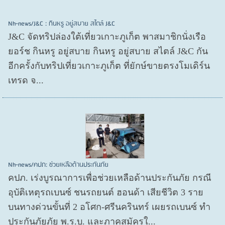
Nh-news/J&C : กินหรู อยู่สบาย สไตล์ J&C
J&C จัดทริปล่องใต้เที่ยวเกาะภูเก็ต พาสมาชิกนั่งเรือ
ยอร์ช กินหรู อยู่สบาย กินหรู อยู่สบาย สไตล์ J&C กัน
อีกครั้งกับทริปเที่ยวเกาะภูเก็ต ที่ยักษ์ขายตรงโมเดิร์น
เทรด จ...
Nh-news/คปภ: ช่วยเหลือด้านประกันภัย
คปภ. เร่งบูรณาการเพื่อช่วยเหลือด้านประกันภัย กรณี
อุบัติเหตุรถเบนซ์ ชนรถยนต์ ฮอนด้า เสียชีวิต 3 ราย
บนทางด่วนขั้นที่ 2 อโศก-ศรีนครินทร์ เผยรถเบนซ์ ทำ
ประกันภัยภัย พ.ร.บ. และภาคสมัครใ...