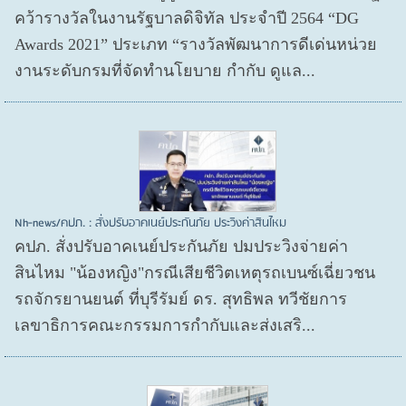
คว้ารางวัลในงานรัฐบาลดิจิทัล ประจำปี 2564 “DG
Awards 2021” ประเภท “รางวัลพัฒนาการดีเด่นหน่วย
งานระดับกรมที่จัดทำนโยบาย กำกับ ดูแล...
Nh-news/คปภ. : สั่งปรับอาคเนย์ประกันภัย ประวิงค่าสินไหม
คปภ. สั่งปรับอาคเนย์ประกันภัย ปมประวิงจ่ายค่า
สินไหม "น้องหญิง"กรณีเสียชีวิตเหตุรถเบนซ์เฉี่ยวชน
รถจักรยานยนต์ ที่บุรีรัมย์ ดร. สุทธิพล ทวีชัยการ
เลขาธิการคณะกรรมการกำกับและส่งเสริ...