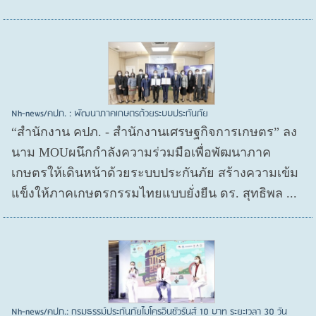
Nh-news/คปภ. : พัฒนาภาคเกษตรด้วยระบบประกันภัย
“สำนักงาน คปภ. - สำนักงานเศรษฐกิจการเกษตร” ลง
นาม MOUผนึกกำลังความร่วมมือเพื่อพัฒนาภาค
เกษตรให้เดินหน้าด้วยระบบประกันภัย สร้างความเข้ม
แข็งให้ภาคเกษตรกรรมไทยแบบยั่งยืน ดร. สุทธิพล ...
Nh-news/คปภ.: กรมธรรม์ประกันภัยไมโครอินชัวรันส์ 10 บาท ระยะเวลา 30 วัน