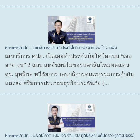
Nh-news/คปภ. : เลขาธิการคปภ.ทำประกันโควิด เจอ จ่าย จบ ไว้ 2 ฉบับ
เลขาธิการ คปภ. เปิดเผยทำประกันภัยโควิดแบบ “เจอ
จ่าย จบ” 2 ฉบับ แต่ยืนยันไม่ขอรับค่าสินไหมทดแทน
ดร. สุทธิพล ทวีชัยการ เลขาธิการคณะกรรมการกำกับ
และส่งเสริมการประกอบธุรกิจประกันภัย (...
Nh-news/คปภ. : ประกันโควิด แบบ เจอ จ่าย จบ ทุกบริษัทยังคุ้มครองทุกกรมธรรม์