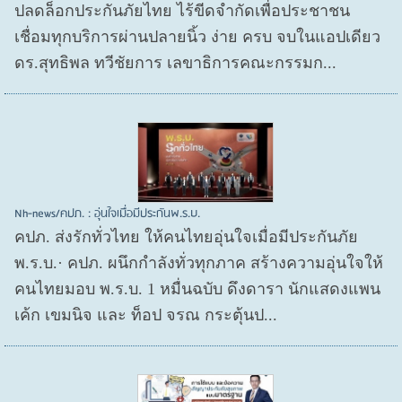
ปลดล็อกประกันภัยไทย ไร้ขีดจำกัดเพื่อประชาชน
เชื่อมทุกบริการผ่านปลายนิ้ว ง่าย ครบ จบในแอปเดียว
ดร.สุทธิพล ทวีชัยการ เลขาธิการคณะกรรมก...
Nh-news/คปภ. : อุ่นใจเมื่อมีประกันพ.ร.บ.
คปภ. ส่งรักทั่วไทย ให้คนไทยอุ่นใจเมื่อมีประกันภัย
พ.ร.บ.· คปภ. ผนึกกำลังทั่วทุกภาค สร้างความอุ่นใจให้
คนไทยมอบ พ.ร.บ. 1 หมื่นฉบับ ดึงดารา นักแสดงแพน
เค้ก เขมนิจ และ ท็อป จรณ กระตุ้นป...