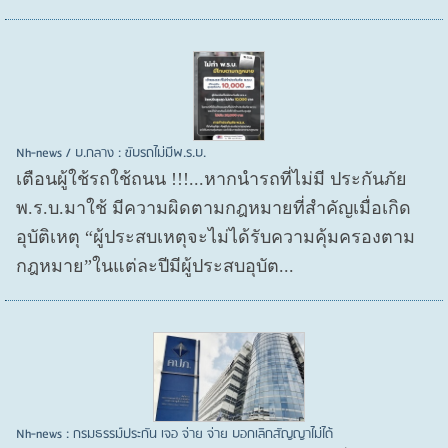
Nh-news / บ.กลาง : ขับรถไม่มีพ.ร.บ.
เตือนผู้ใช้รถใช้ถนน !!!...หากนำรถที่ไม่มี ประกันภัย
พ.ร.บ.มาใช้ มีความผิดตามกฎหมายที่สำคัญเมื่อเกิด
อุบัติเหตุ “ผู้ประสบเหตุจะไม่ได้รับความคุ้มครองตาม
กฎหมาย”ในแต่ละปีมีผู้ประสบอุบัต...
Nh-news : กรมธรรม์ประกัน เจอ จ่าย จ่าย บอกเลิกสัญญาไม่ได้