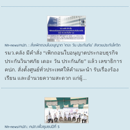
Nh-news/คปภ. : สั่งเพิกถอนใบอนุญาต 'เดอะ วัน ประกันภัย' สังเวยประกันโควิด
รมว.คลัง มีคำสั่ง “เพิกถอนใบอนุญาตประกอบธุรกิจ
ประกันวินาศภัย เดอะ วัน ประกันภัย” แล้ว เลขาธิการ
คปภ. สั่งตั้งศูนย์ทั่วประเทศให้คำแนะนำ รับเรื่องร้อง
เรียน และอำนวยความสะดวก แก่ผู้...
Nh-news/คปภ.: คปภ.เพื่อชุมชนปีที่ 5