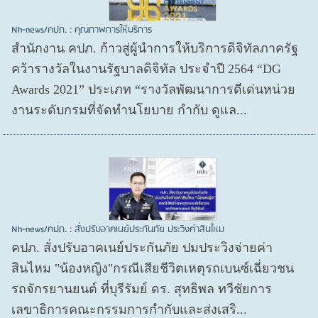
Nh-news/คปภ. : คุณภาพการให้บริการ
สำนักงาน คปภ. ก้าวสู่ผู้นำการให้บริการดิจิทัลภาครัฐ
คว้ารางวัลในงานรัฐบาลดิจิทัล ประจำปี 2564 “DG
Awards 2021” ประเภท “รางวัลพัฒนาการดีเด่นหน่วย
งานระดับกรมที่จัดทำนโยบาย กำกับ ดูแล...
Nh-news/คปภ. : สั่งปรับอาคเนย์ประกันภัย ประวิงค่าสินไหม
คปภ. สั่งปรับอาคเนย์ประกันภัย ปมประวิงจ่ายค่า
สินไหม "น้องหญิง"กรณีเสียชีวิตเหตุรถเบนซ์เฉี่ยวชน
รถจักรยานยนต์ ที่บุรีรัมย์ ดร. สุทธิพล ทวีชัยการ
เลขาธิการคณะกรรมการกำกับและส่งเสริ...