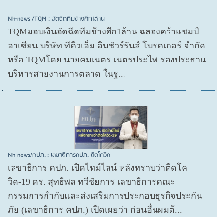
Nh-news /TQM : อัดฉีดทีมช้างศึก1ล้าน
TQMมอบเงินอัดฉีดทีมช้างศึก1ล้าน ฉลองคว้าแชมป์
อาเซียน บริษัท ทีคิวเอ็ม อินชัวร์รันส์ โบรคเกอร์ จำกัด
หรือ TQMโดย นายคมเนตร เนตรประไพ รองประธาน
บริหารสายงานการตลาด ในฐ...
Nh-news/คปภ. : เลขาธิการคปภ. ติดโควิด
เลขาธิการ คปภ. เปิดไทม์ไลน์ หลังทราบว่าติดโค
วิด-19 ดร. สุทธิพล ทวีชัยการ เลขาธิการคณะ
กรรมการกำกับและส่งเสริมการประกอบธุรกิจประกัน
ภัย (เลขาธิการ คปภ.) เปิดเผยว่า ก่อนอื่นผมต้...