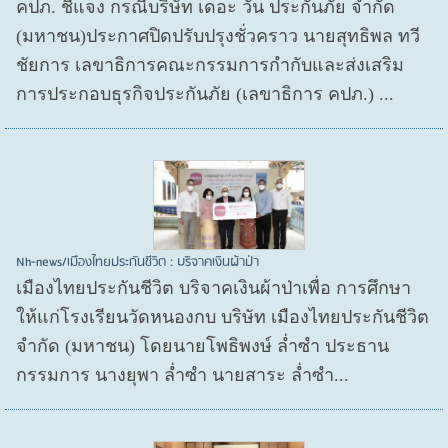
คปภ. ชี้แจง กรณีบริษัท เดอะ วัน ประกันภัย จำกัด
(มหาชน)ประกาศปิดปรับปรุงชั่วคราว นายสุทธิพล ทวี
ชัยการ เลขาธิการคณะกรรมการกำกับและส่งเสริม
การประกอบธุรกิจประกันภัย (เลขาธิการ คปภ.) ...
Nh-news/เมืองไทยประกันชีวิต : บริจาคเงินผ้าป่า
เมืองไทยประกันชีวิต บริจาคเงินผ้าป่าเพื่อ การศึกษา
ให้แก่โรงเรียนวัดหนองกบ บริษัท เมืองไทยประกันชีวิต
จำกัด (มหาชน) โดยนายโพธิพงษ์ ล่ำซำ ประธาน
กรรมการ นางยุพา ล่ำซำ นายสาระ ล่ำซำ...