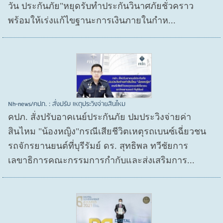
วัน ประกันภัย"หยุดรับทำประกันวินาศภัยชั่วคราว
พร้อมให้เร่งแก้ไขฐานะการเงินภายในกำห...
Nh-news/คปภ. : สั่งปรับ เหตุประวิงจ่ายสินไหม
คปภ. สั่งปรับอาคเนย์ประกันภัย ปมประวิงจ่ายค่า
สินไหม "น้องหญิง"กรณีเสียชีวิตเหตุรถเบนซ์เฉี่ยวชน
รถจักรยานยนต์ที่บุรีรัมย์ ดร. สุทธิพล ทวีชัยการ
เลขาธิการคณะกรรมการกำกับและส่งเสริมการ...