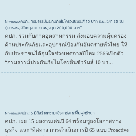
Nh-news/คปภ.: กรมธรรม์ประกันภัยไมโครอินชัวรันส์ 10 บาท ระยะเวลา 30 วัน
คุ้มครองอุบัติเหตุสาธารณะสูงสุด 200,000 บาท”
คปภ. ร่วมกับภาคอุตสาหกรรม ส่งมอบความคุ้มครอง
ด้านประกันภัยและอุปกรณ์ป้องกันอันตรายทั่วไทย ให้
กับประชาชนได้อุ่นใจช่วงเทศกาลปีใหม่ 2565เปิดตัว
“กรมธรรม์ประกันภัยไมโครอินชัวรันส์ 10 บา...
Nh-news/คปภ.: 5 มิติสร้างความแข็งแกร่งและฟื้นฟูศรัทธา
คปภ. เผย 15 ผลงานเด่นปี 64 พร้อมชูธงโอกาสทาง
ธุรกิจ และ“ทิศทาง การดำเนินการปี 65 แบบ Proactive