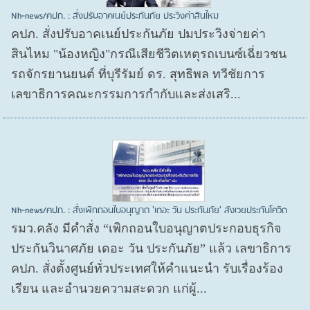
Nh-news/คปภ. : สั่งปรับอาคเนย์ประกันภัย ประวิงค่าสินไหม
คปภ. สั่งปรับอาคเนย์ประกันภัย ปมประวิงจ่ายค่า
สินไหม "น้องหญิง"กรณีเสียชีวิตเหตุรถเบนซ์เฉี่ยวชน
รถจักรยานยนต์ ที่บุรีรัมย์ ดร. สุทธิพล ทวีชัยการ
เลขาธิการคณะกรรมการกำกับและส่งเสริ...
Nh-news/คปภ. : สั่งเพิกถอนใบอนุญาต 'เดอะ วัน ประกันภัย' สังเวยประกันโควิด
รมว.คลัง มีคำสั่ง “เพิกถอนใบอนุญาตประกอบธุรกิจ
ประกันวินาศภัย เดอะ วัน ประกันภัย” แล้ว เลขาธิการ
คปภ. สั่งตั้งศูนย์ทั่วประเทศให้คำแนะนำ รับเรื่องร้อง
เรียน และอำนวยความสะดวก แก่ผู้...