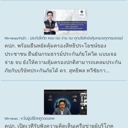
Nh-news/คปภ. : ประกันโควิด แบบ เจอ จ่าย จบ ทุกบริษัทยังคุ้มครองทุกกรมธรรม์
คปภ. พร้อมยืนหยัดคุ้มครองสิทธิประโยชน์ของ
ประชาชน ยืนยันกรมธรรม์ประกันภัยโควิด แบบเจอ
จ่าย จบ ยังให้ความคุ้มครองปกติสามารถเคลมประกัน
ภัยกับบริษัทประกันภัยได้ ดร. สุทธิพล ทวีชัยกา...
Nh-news : หวั่นผู้บริโภคถูกลอยแพ
คปภ. เปิดเวทีรับฟังความคิดเห็นเครือข่ายผู้บริโภค