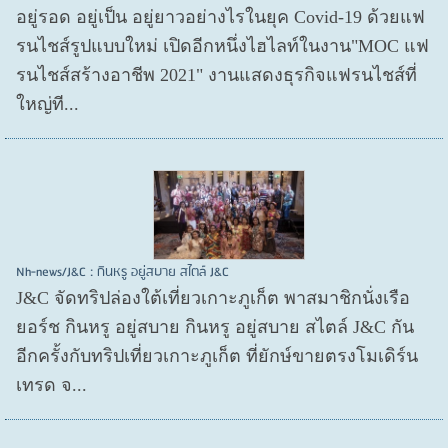
อยู่รอด อยู่​เป็น อยู่​ยาวอย่างไรในยุค Covid​-19 ด้วยแฟ
รนไชส์​รูปแบบใหม่ เปิดอีกหนึ่งไฮไลท์ในงาน"MOC แฟ
รนไชส์สร้างอาชีพ 2021" งานแสดงธุรกิจแฟรนไชส์ที่
ใหญ่ที...
Nh-news/J&C : กินหรู อยู่สบาย สไตล์ J&C
J&C จัดทริปล่องใต้เที่ยวเกาะภูเก็ต พาสมาชิกนั่งเรือ
ยอร์ช กินหรู อยู่สบาย กินหรู อยู่สบาย สไตล์ J&C กัน
อีกครั้งกับทริปเที่ยวเกาะภูเก็ต ที่ยักษ์ขายตรงโมเดิร์น
เทรด จ...