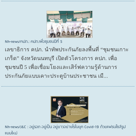
Nh-news/คปภ.: คปภ.เพื่อชุมชนปีที่ 5
เลขาธิการ คปภ. นำทัพประกันภัยลงพื้นที่ “ชุมชนเกาะ
เกร็ด” จังหวัดนนทบุรี เปิดตัวโครงการ คปภ. เพื่อ
ชุมชนปี 5 เพื่อเชื่อมโยงและเสิร์ฟความรู้ด้านการ
ประกันภัยแบบเคาะประตูบ้านประชาชน เมื...
Nh-news/J&C : อยู่รอด อยู่เป็น อยู่ยาวอย่างไรในยุค Covid-19 ด้วยแฟรนไชส์รูป
แบบใหม่