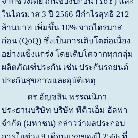
จากช่วงเดียวกันของปีก่อน
(YoY)
และ
ในไตรมาส
3
ปี
2566
มีกำไรสุทธิ
212
ล้านบาท เพิ่มขึ้น
10%
จากไตรมาส
ก่อน
(QoQ)
ซึ่งเป็นการเติบโตต่อเนื่อง
อย่างแข็งแกร่ง โดยเติบโตจากทุกกลุ่ม
ผลิตภัณฑ์ประกัน เช่น ประกันรถยนต์
ประกันสุขภาพและอุบัติเหตุ
ดร
.
อัญชลิน พรรณนิภา
ประธานบริษัท บริษัท ทีคิวเอ็ม อัลฟา
จำกัด
(
มหาชน
)
กล่าวว่าผล
ประกอบ
การในช่วง
9
เดือนแรกของปี
2566
ที่