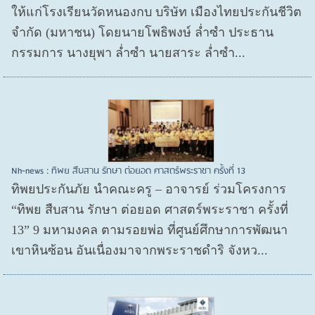
ให้แก่โรงเรียนวัดหนองกบ บริษัท เมืองไทยประกันชีวิต
จำกัด (มหาชน) โดยนายโพธิพงษ์ ล่ำซำ ประธาน
กรรมการ นางยุพา ล่ำซำ นายสาระ ล่ำซำ...
Nh-news : ทิพย สืบสาน รักษา ต่อยอด ศาสตร์พระราชา ครั้งที่ 13
ทิพยประกันภัย นำคณะครู – อาจารย์ ร่วมโครงการ
“ทิพย สืบสาน รักษา ต่อยอด ศาสตร์พระราชา ครั้งที่
13” 9 มหามงคล ตามรอยพ่อ ที่ศูนย์ศึกษาการพัฒนา
เขาหินซ้อน อันเนื่องมาจากพระราชดำริ จังหว...