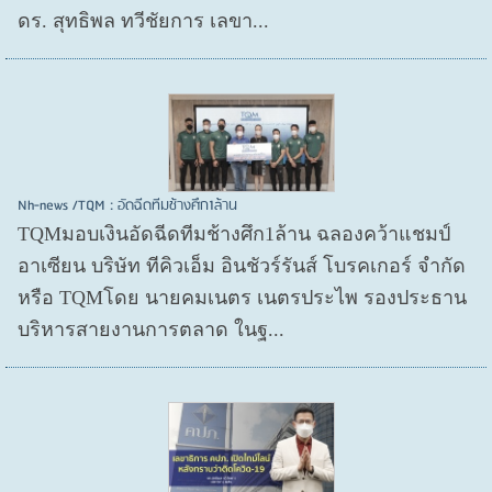
ดร. สุทธิพล ทวีชัยการ เลขา...
Nh-news /TQM : อัดฉีดทีมช้างศึก1ล้าน
TQMมอบเงินอัดฉีดทีมช้างศึก1ล้าน ฉลองคว้าแชมป์
อาเซียน บริษัท ทีคิวเอ็ม อินชัวร์รันส์ โบรคเกอร์ จำกัด
หรือ TQMโดย นายคมเนตร เนตรประไพ รองประธาน
บริหารสายงานการตลาด ในฐ...