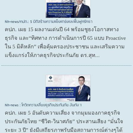
Nh-news/คปภ.: 5 มิติสร้างความแข็งแกร่งและฟื้นฟูศรัทธา
คปภ. เผย 15 ผลงานเด่นปี 64 พร้อมชูธงโอกาสทาง
ธุรกิจ และ“ทิศทาง การดำเนินการปี 65 แบบ Proactive
ใน 5 มิติหลัก” เพื่อคุ้มครองประชาชน และเสริมความ
แข็งแกร่งให้ภาคธุรกิจประกันภัย ดร.สุท...
Nh-news : โควิดความเสี่ยงธุรกิจประกันภัย อันดับ 1
คปภ. เผย 5 อันดับความเสี่ยง จากมุมมองภาคธุรกิจ
ประกันภัยไทย “ชีวิต-วินาศภัย” ประสานเสียง “มั่นใจ
ระยะ 3 ปี” ยังมีเสถียรภาพรับมือสถานการณ์ต่างๆได้