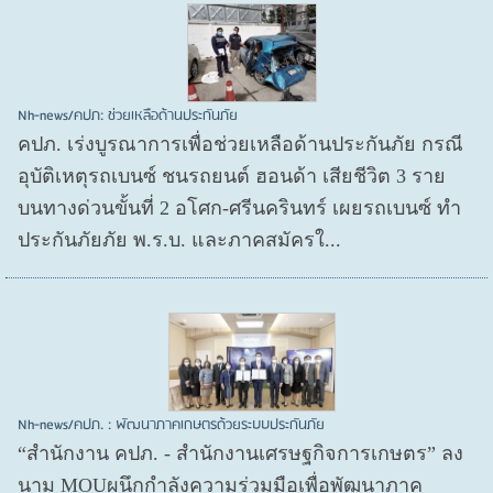
Nh-news/คปภ: ช่วยเหลือด้านประกันภัย
คปภ. เร่งบูรณาการเพื่อช่วยเหลือด้านประกันภัย กรณี
อุบัติเหตุรถเบนซ์ ชนรถยนต์ ฮอนด้า เสียชีวิต 3 ราย
บนทางด่วนขั้นที่ 2 อโศก-ศรีนครินทร์ เผยรถเบนซ์ ทำ
ประกันภัยภัย พ.ร.บ. และภาคสมัครใ...
Nh-news/คปภ. : พัฒนาภาคเกษตรด้วยระบบประกันภัย
“สำนักงาน คปภ. - สำนักงานเศรษฐกิจการเกษตร” ลง
นาม MOUผนึกกำลังความร่วมมือเพื่อพัฒนาภาค