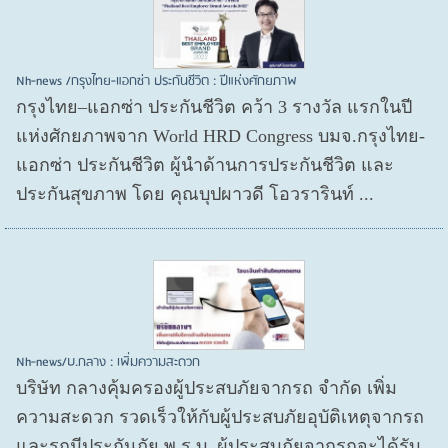
Nh-news /กรุงไทย-แอกซ่า ประกันชีวิต : ปีแห่งศักยภาพ
กรุงไทย–แอกซ่า ประกันชีวิต คว้า 3 รางวัล แรกในปี
แห่งศักยภาพจาก World HRD Congress บมจ.กรุงไทย-
แอกซ่า ประกันชีวิต ผู้นำด้านการประกันชีวิต และ
ประกันสุขภาพ โดย คุณบุปผาวดี โอวรารินท์ ...
Nh-news/บ.กลาง : เพิ่มความสะดวก
บริษัท กลางคุ้มครองผู้ประสบภัยจากรถ จำกัด เพิ่ม
ความสะดวก รวดเร็วให้กับผู้ประสบภัยอุบัติเหตุจากรถ
และรถมีประกันภัย พ.ร.บ. ผู้ประสบภัยจากรถจะได้รับ