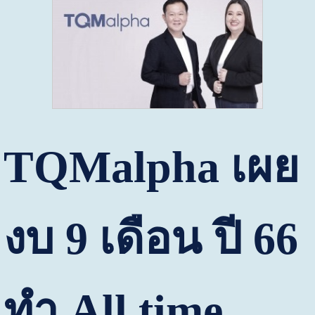
TQMalpha
เผย
งบ
9
เดือน ปี
66
ทำ
All time