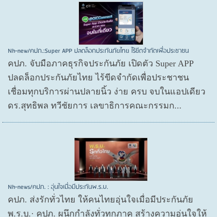
Nh-new/คปภ.:Super APP ปลดล็อกประกันภัยไทย ไร้ขีดจำกัดเพื่อประชาชน
คปภ. จับมือภาคธุรกิจประกันภัย เปิดตัว Super APP
ปลดล็อกประกันภัยไทย ไร้ขีดจำกัดเพื่อประชาชน
เชื่อมทุกบริการผ่านปลายนิ้ว ง่าย ครบ จบในแอปเดียว
ดร.สุทธิพล ทวีชัยการ เลขาธิการคณะกรรมก...
Nh-news/คปภ. : อุ่นใจเมื่อมีประกันพ.ร.บ.
คปภ. ส่งรักทั่วไทย ให้คนไทยอุ่นใจเมื่อมีประกันภัย
พ.ร.บ.· คปภ. ผนึกกำลังทั่วทุกภาค สร้างความอุ่นใจให้