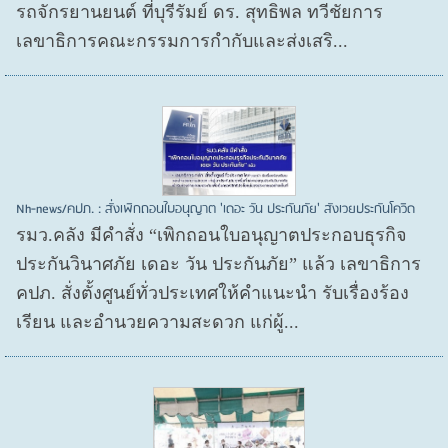
รถจักรยานยนต์ ที่บุรีรัมย์ ดร. สุทธิพล ทวีชัยการ
เลขาธิการคณะกรรมการกำกับและส่งเสริ...
Nh-news/คปภ. : สั่งเพิกถอนใบอนุญาต 'เดอะ วัน ประกันภัย' สังเวยประกันโควิด
รมว.คลัง มีคำสั่ง “เพิกถอนใบอนุญาตประกอบธุรกิจ
ประกันวินาศภัย เดอะ วัน ประกันภัย” แล้ว เลขาธิการ
คปภ. สั่งตั้งศูนย์ทั่วประเทศให้คำแนะนำ รับเรื่องร้อง
เรียน และอำนวยความสะดวก แก่ผู้...