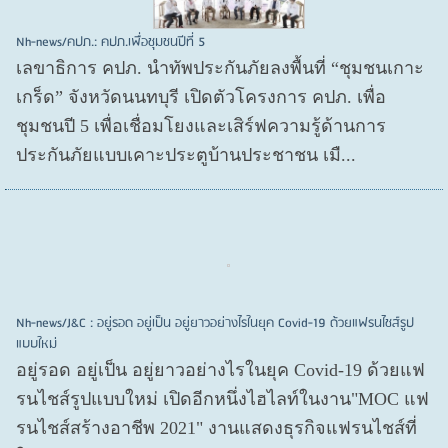
Nh-news/คปภ.: คปภ.เพื่อชุมชนปีที่ 5
เลขาธิการ คปภ. นำทัพประกันภัยลงพื้นที่ “ชุมชนเกาะ
เกร็ด” จังหวัดนนทบุรี เปิดตัวโครงการ คปภ. เพื่อ
ชุมชนปี 5 เพื่อเชื่อมโยงและเสิร์ฟความรู้ด้านการ
ประกันภัยแบบเคาะประตูบ้านประชาชน เมื...
Nh-news/J&C : อยู่รอด อยู่เป็น อยู่ยาวอย่างไรในยุค Covid-19 ด้วยแฟรนไชส์รูป
แบบใหม่
อยู่รอด อยู่​เป็น อยู่​ยาวอย่างไรในยุค Covid​-19 ด้วยแฟ
รนไชส์​รูปแบบใหม่ เปิดอีกหนึ่งไฮไลท์ในงาน"MOC แฟ
รนไชส์สร้างอาชีพ 2021" งานแสดงธุรกิจแฟรนไชส์ที่