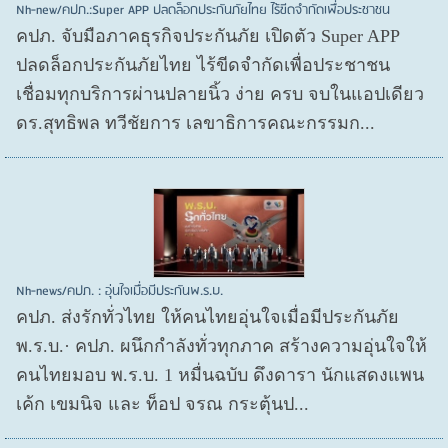
Nh-new/คปภ.:Super APP ปลดล็อกประกันภัยไทย ไร้ขีดจำกัดเพื่อประชาชน
คปภ. จับมือภาคธุรกิจประกันภัย เปิดตัว Super APP
ปลดล็อกประกันภัยไทย ไร้ขีดจำกัดเพื่อประชาชน
เชื่อมทุกบริการผ่านปลายนิ้ว ง่าย ครบ จบในแอปเดียว
ดร.สุทธิพล ทวีชัยการ เลขาธิการคณะกรรมก...
Nh-news/คปภ. : อุ่นใจเมื่อมีประกันพ.ร.บ.
คปภ. ส่งรักทั่วไทย ให้คนไทยอุ่นใจเมื่อมีประกันภัย
พ.ร.บ.· คปภ. ผนึกกำลังทั่วทุกภาค สร้างความอุ่นใจให้
คนไทยมอบ พ.ร.บ. 1 หมื่นฉบับ ดึงดารา นักแสดงแพน
เค้ก เขมนิจ และ ท็อป จรณ กระตุ้นป...