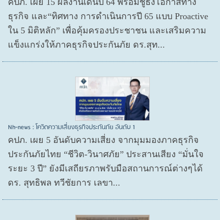
คปภ. เผย 15 ผลงานเด่นปี 64 พร้อมชูธงโอกาสทาง
ธุรกิจ และ“ทิศทาง การดำเนินการปี 65 แบบ Proactive
ใน 5 มิติหลัก” เพื่อคุ้มครองประชาชน และเสริมความ
แข็งแกร่งให้ภาคธุรกิจประกันภัย ดร.สุท...
Nh-news : โควิดความเสี่ยงธุรกิจประกันภัย อันดับ 1
คปภ. เผย 5 อันดับความเสี่ยง จากมุมมองภาคธุรกิจ
ประกันภัยไทย “ชีวิต-วินาศภัย” ประสานเสียง “มั่นใจ
ระยะ 3 ปี” ยังมีเสถียรภาพรับมือสถานการณ์ต่างๆได้
ดร. สุทธิพล ทวีชัยการ เลขา...