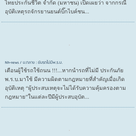
ไทยประกันชีวิต จำกัด (มหาชน) เปิดเผยว่า จากกรณี
อุบัติเหตุรถจักรยานยนต์บิ๊กไบค์ชน...
Nh-news / บ.กลาง : ขับรถไม่มีพ.ร.บ.
เตือนผู้ใช้รถใช้ถนน !!!...หากนำรถที่ไม่มี ประกันภัย
พ.ร.บ.มาใช้ มีความผิดตามกฎหมายที่สำคัญเมื่อเกิด
อุบัติเหตุ “ผู้ประสบเหตุจะไม่ได้รับความคุ้มครองตาม
กฎหมาย”ในแต่ละปีมีผู้ประสบอุบัต...