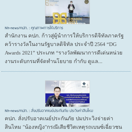
Nh-news/คปภ. : คุณภาพการให้บริการ
สำนักงาน คปภ. ก้าวสู่ผู้นำการให้บริการดิจิทัลภาครัฐ
คว้ารางวัลในงานรัฐบาลดิจิทัล ประจำปี 2564 “DG
Awards 2021” ประเภท “รางวัลพัฒนาการดีเด่นหน่วย
งานระดับกรมที่จัดทำนโยบาย กำกับ ดูแล...
Nh-news/คปภ. : สั่งปรับอาคเนย์ประกันภัย ประวิงค่าสินไหม
คปภ. สั่งปรับอาคเนย์ประกันภัย ปมประวิงจ่ายค่า
สินไหม "น้องหญิง"กรณีเสียชีวิตเหตุรถเบนซ์เฉี่ยวชน