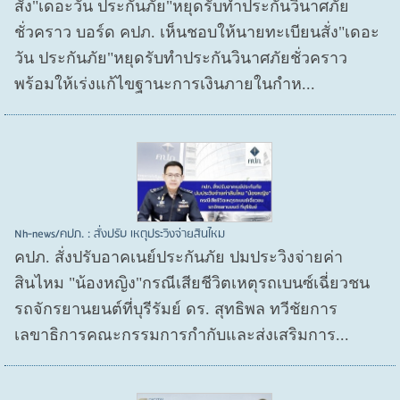
สั่ง"เดอะวัน ประกันภัย"หยุดรับทำประกันวินาศภัย
ชั่วคราว บอร์ด คปภ. เห็นชอบให้นายทะเบียนสั่ง"เดอะ
วัน ประกันภัย"หยุดรับทำประกันวินาศภัยชั่วคราว
พร้อมให้เร่งแก้ไขฐานะการเงินภายในกำห...
Nh-news/คปภ. : สั่งปรับ เหตุประวิงจ่ายสินไหม
คปภ. สั่งปรับอาคเนย์ประกันภัย ปมประวิงจ่ายค่า
สินไหม "น้องหญิง"กรณีเสียชีวิตเหตุรถเบนซ์เฉี่ยวชน
รถจักรยานยนต์ที่บุรีรัมย์ ดร. สุทธิพล ทวีชัยการ
เลขาธิการคณะกรรมการกำกับและส่งเสริมการ...