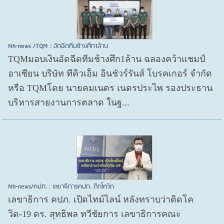
Nh-news /TQM : อัดฉีดทีมช้างศึก1ล้าน
TQMมอบเงินอัดฉีดทีมช้างศึก1ล้าน ฉลองคว้าแชมป์
อาเซียน บริษัท ทีคิวเอ็ม อินชัวร์รันส์ โบรคเกอร์ จำกัด
หรือ TQMโดย นายคมเนตร เนตรประไพ รองประธาน
บริหารสายงานการตลาด ในฐ...
Nh-news/คปภ. : เลขาธิการคปภ. ติดโควิด
เลขาธิการ คปภ. เปิดไทม์ไลน์ หลังทราบว่าติดโค
วิด-19 ดร. สุทธิพล ทวีชัยการ เลขาธิการคณะ