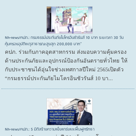
Nh-news/คปภ.: กรมธรรม์ประกันภัยไมโครอินชัวรันส์ 10 บาท ระยะเวลา 30 วัน
คุ้มครองอุบัติเหตุสาธารณะสูงสุด 200,000 บาท”
คปภ. ร่วมกับภาคอุตสาหกรรม ส่งมอบความคุ้มครอง
ด้านประกันภัยและอุปกรณ์ป้องกันอันตรายทั่วไทย ให้
กับประชาชนได้อุ่นใจช่วงเทศกาลปีใหม่ 2565เปิดตัว
“กรมธรรม์ประกันภัยไมโครอินชัวรันส์ 10 บา...
Nh-news/คปภ.: 5 มิติสร้างความแข็งแกร่งและฟื้นฟูศรัทธา