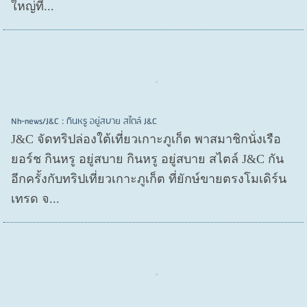
ใหญ่ที...
Nh-news/J&C : กินหรู อยู่สบาย สไตล์ J&C
J&C จัดทริปล่องใต้เที่ยวเกาะภูเก็ต พาสมาชิกนั่งเรือ
ยอร์ช กินหรู อยู่สบาย กินหรู อยู่สบาย สไตล์ J&C กัน
อีกครั้งกับทริปเที่ยวเกาะภูเก็ต ที่ยักษ์ขายตรงโมเดิร์น
เทรด จ...