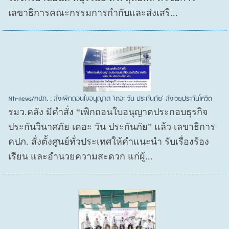
เลขาธิการคณะกรรมการกำกับและส่งเสริ...
Nh-news/คปภ. : สั่งเพิกถอนใบอนุญาต 'เดอะ วัน ประกันภัย' สังเวยประกันโควิด
รมว.คลัง มีคำสั่ง “เพิกถอนใบอนุญาตประกอบธุรกิจ
ประกันวินาศภัย เดอะ วัน ประกันภัย” แล้ว เลขาธิการ
คปภ. สั่งตั้งศูนย์ทั่วประเทศให้คำแนะนำ รับเรื่องร้อง
เรียน และอำนวยความสะดวก แก่ผู้...