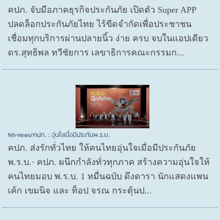
คปภ. จับมือภาคธุรกิจประกันภัย เปิดตัว Super APP
ปลดล็อกประกันภัยไทย ไร้ขีดจำกัดเพื่อประชาชน
เชื่อมทุกบริการผ่านปลายนิ้ว ง่าย ครบ จบในแอปเดียว
ดร.สุทธิพล ทวีชัยการ เลขาธิการคณะกรรมก...
Nh-news/คปภ. : อุ่นใจเมื่อมีประกันพ.ร.บ.
คปภ. ส่งรักทั่วไทย ให้คนไทยอุ่นใจเมื่อมีประกันภัย
พ.ร.บ.· คปภ. ผนึกกำลังทั่วทุกภาค สร้างความอุ่นใจให้
คนไทยมอบ พ.ร.บ. 1 หมื่นฉบับ ดึงดารา นักแสดงแพน
เค้ก เขมนิจ และ ท็อป จรณ กระตุ้นป...