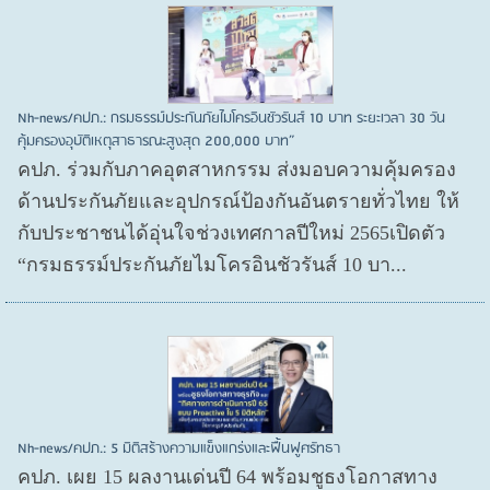
Nh-news/คปภ.: กรมธรรม์ประกันภัยไมโครอินชัวรันส์ 10 บาท ระยะเวลา 30 วัน
คุ้มครองอุบัติเหตุสาธารณะสูงสุด 200,000 บาท”
คปภ. ร่วมกับภาคอุตสาหกรรม ส่งมอบความคุ้มครอง
ด้านประกันภัยและอุปกรณ์ป้องกันอันตรายทั่วไทย ให้
กับประชาชนได้อุ่นใจช่วงเทศกาลปีใหม่ 2565เปิดตัว
“กรมธรรม์ประกันภัยไมโครอินชัวรันส์ 10 บา...
Nh-news/คปภ.: 5 มิติสร้างความแข็งแกร่งและฟื้นฟูศรัทธา
คปภ. เผย 15 ผลงานเด่นปี 64 พร้อมชูธงโอกาสทาง