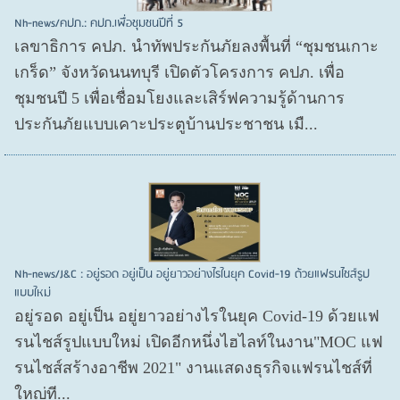
Nh-news/คปภ.: คปภ.เพื่อชุมชนปีที่ 5
เลขาธิการ คปภ. นำทัพประกันภัยลงพื้นที่ “ชุมชนเกาะ
เกร็ด” จังหวัดนนทบุรี เปิดตัวโครงการ คปภ. เพื่อ
ชุมชนปี 5 เพื่อเชื่อมโยงและเสิร์ฟความรู้ด้านการ
ประกันภัยแบบเคาะประตูบ้านประชาชน เมื...
Nh-news/J&C : อยู่รอด อยู่เป็น อยู่ยาวอย่างไรในยุค Covid-19 ด้วยแฟรนไชส์รูป
แบบใหม่
อยู่รอด อยู่​เป็น อยู่​ยาวอย่างไรในยุค Covid​-19 ด้วยแฟ
รนไชส์​รูปแบบใหม่ เปิดอีกหนึ่งไฮไลท์ในงาน"MOC แฟ
รนไชส์สร้างอาชีพ 2021" งานแสดงธุรกิจแฟรนไชส์ที่
ใหญ่ที...