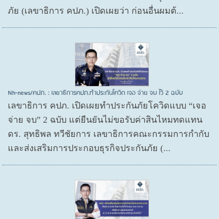
ภัย (เลขาธิการ คปภ.) เปิดเผยว่า ก่อนอื่นผมต้...
Nh-news/คปภ. : เลขาธิการคปภ.ทำประกันโควิด เจอ จ่าย จบ ไว้ 2 ฉบับ
เลขาธิการ คปภ. เปิดเผยทำประกันภัยโควิดแบบ “เจอ
จ่าย จบ” 2 ฉบับ แต่ยืนยันไม่ขอรับค่าสินไหมทดแทน
ดร. สุทธิพล ทวีชัยการ เลขาธิการคณะกรรมการกำกับ
และส่งเสริมการประกอบธุรกิจประกันภัย (...