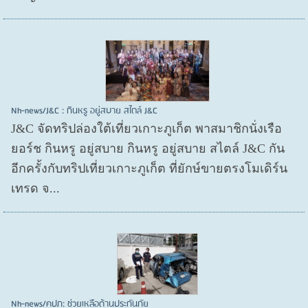
Nh-news/J&C : กินหรู อยู่สบาย สไตล์ J&C
J&C จัดทริปล่องใต้เที่ยวเกาะภูเก็ต พาสมาชิกนั่งเรือ
ยอร์ช กินหรู อยู่สบาย กินหรู อยู่สบาย สไตล์ J&C กัน
อีกครั้งกับทริปเที่ยวเกาะภูเก็ต ที่ยักษ์ขายตรงโมเดิร์น
เทรด จ...
Nh-news/คปภ: ช่วยเหลือด้านประกันภัย