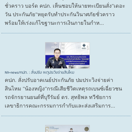
ชั่วคราว บอร์ด คปภ. เห็นชอบให้นายทะเบียนสั่ง"เดอะ
วัน ประกันภัย"หยุดรับทำประกันวินาศภัยชั่วคราว
พร้อมให้เร่งแก้ไขฐานะการเงินภายในกำห...
Nh-news/คปภ. : สั่งปรับ เหตุประวิงจ่ายสินไหม
คปภ. สั่งปรับอาคเนย์ประกันภัย ปมประวิงจ่ายค่า
สินไหม "น้องหญิง"กรณีเสียชีวิตเหตุรถเบนซ์เฉี่ยวชน
รถจักรยานยนต์ที่บุรีรัมย์ ดร. สุทธิพล ทวีชัยการ
เลขาธิการคณะกรรมการกำกับและส่งเสริมการ...