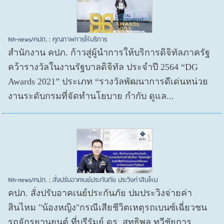
Nh-news/คปภ. : คุณภาพการให้บริการ
สำนักงาน คปภ. ก้าวสู่ผู้นำการให้บริการดิจิทัลภาครัฐ
คว้ารางวัลในงานรัฐบาลดิจิทัล ประจำปี 2564 “DG
Awards 2021” ประเภท “รางวัลพัฒนาการดีเด่นหน่วย
งานระดับกรมที่จัดทำนโยบาย กำกับ ดูแล...
Nh-news/คปภ. : สั่งปรับอาคเนย์ประกันภัย ประวิงค่าสินไหม
คปภ. สั่งปรับอาคเนย์ประกันภัย ปมประวิงจ่ายค่า
สินไหม "น้องหญิง"กรณีเสียชีวิตเหตุรถเบนซ์เฉี่ยวชน
รถจักรยานยนต์ ที่บุรีรัมย์ ดร. สุทธิพล ทวีชัยการ