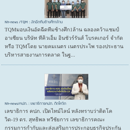
Nh-news /TQM : อัดฉีดทีมช้างศึก1ล้าน
TQMมอบเงินอัดฉีดทีมช้างศึก1ล้าน ฉลองคว้าแชมป์
อาเซียน บริษัท ทีคิวเอ็ม อินชัวร์รันส์ โบรคเกอร์ จำกัด
หรือ TQMโดย นายคมเนตร เนตรประไพ รองประธาน
บริหารสายงานการตลาด ในฐ...
Nh-news/คปภ. : เลขาธิการคปภ. ติดโควิด
เลขาธิการ คปภ. เปิดไทม์ไลน์ หลังทราบว่าติดโค
วิด-19 ดร. สุทธิพล ทวีชัยการ เลขาธิการคณะ
กรรมการกำกับและส่งเสริมการประกอบธุรกิจประกัน