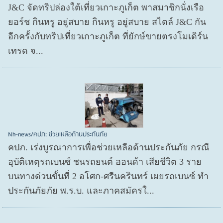
J&C จัดทริปล่องใต้เที่ยวเกาะภูเก็ต พาสมาชิกนั่งเรือ
ยอร์ช กินหรู อยู่สบาย กินหรู อยู่สบาย สไตล์ J&C กัน
อีกครั้งกับทริปเที่ยวเกาะภูเก็ต ที่ยักษ์ขายตรงโมเดิร์น
เทรด จ...
Nh-news/คปภ: ช่วยเหลือด้านประกันภัย
คปภ. เร่งบูรณาการเพื่อช่วยเหลือด้านประกันภัย กรณี
อุบัติเหตุรถเบนซ์ ชนรถยนต์ ฮอนด้า เสียชีวิต 3 ราย
บนทางด่วนขั้นที่ 2 อโศก-ศรีนครินทร์ เผยรถเบนซ์ ทำ
ประกันภัยภัย พ.ร.บ. และภาคสมัครใ...