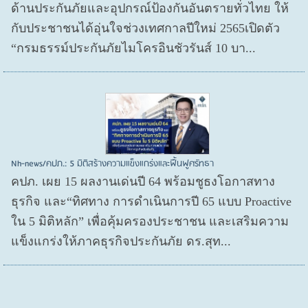
ด้านประกันภัยและอุปกรณ์ป้องกันอันตรายทั่วไทย ให้
กับประชาชนได้อุ่นใจช่วงเทศกาลปีใหม่ 2565เปิดตัว
“กรมธรรม์ประกันภัยไมโครอินชัวรันส์ 10 บา...
Nh-news/คปภ.: 5 มิติสร้างความแข็งแกร่งและฟื้นฟูศรัทธา
คปภ. เผย 15 ผลงานเด่นปี 64 พร้อมชูธงโอกาสทาง
ธุรกิจ และ“ทิศทาง การดำเนินการปี 65 แบบ Proactive
ใน 5 มิติหลัก” เพื่อคุ้มครองประชาชน และเสริมความ
แข็งแกร่งให้ภาคธุรกิจประกันภัย ดร.สุท...