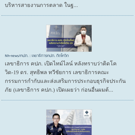
บริหารสายงานการตลาด ในฐ...
Nh-news/คปภ. : เลขาธิการคปภ. ติดโควิด
เลขาธิการ คปภ. เปิดไทม์ไลน์ หลังทราบว่าติดโค
วิด-19 ดร. สุทธิพล ทวีชัยการ เลขาธิการคณะ
กรรมการกำกับและส่งเสริมการประกอบธุรกิจประกัน
ภัย (เลขาธิการ คปภ.) เปิดเผยว่า ก่อนอื่นผมต้...