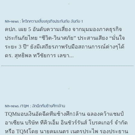
Nh-news : โควิดความเสี่ยงธุรกิจประกันภัย อันดับ 1
คปภ. เผย 5 อันดับความเสี่ยง จากมุมมองภาคธุรกิจ
ประกันภัยไทย “ชีวิต-วินาศภัย” ประสานเสียง “มั่นใจ
ระยะ 3 ปี” ยังมีเสถียรภาพรับมือสถานการณ์ต่างๆได้
ดร. สุทธิพล ทวีชัยการ เลขา...
Nh-news /TQM : อัดฉีดทีมช้างศึก1ล้าน
TQMมอบเงินอัดฉีดทีมช้างศึก1ล้าน ฉลองคว้าแชมป์
อาเซียน บริษัท ทีคิวเอ็ม อินชัวร์รันส์ โบรคเกอร์ จำกัด
หรือ TQMโดย นายคมเนตร เนตรประไพ รองประธาน