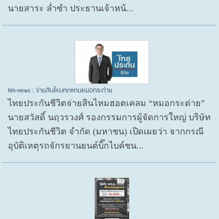
นายสาระ ล่ำซำ ประธานเจ้าหน้...
Nh-news : จ่ายสินไหมทดแทนหมอกระต่าย
ไทยประกันชีวิตจ่ายสินไหมฮอตเคลม “หมอกระต่าย”
นายสวัสดิ์ นฤวรวงศ์ รองกรรมการผู้จัดการใหญ่ บริษัท
ไทยประกันชีวิต จำกัด (มหาชน) เปิดเผยว่า จากกรณี
อุบัติเหตุรถจักรยานยนต์บิ๊กไบค์ชน...