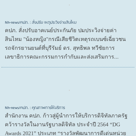
Nh-news/คปภ. : สั่งปรับ เหตุประวิงจ่ายสินไหม
คปภ. สั่งปรับอาคเนย์ประกันภัย ปมประวิงจ่ายค่า
สินไหม "น้องหญิง"กรณีเสียชีวิตเหตุรถเบนซ์เฉี่ยวชน
รถจักรยานยนต์ที่บุรีรัมย์ ดร. สุทธิพล ทวีชัยการ
เลขาธิการคณะกรรมการกำกับและส่งเสริมการ...
Nh-news/คปภ. : คุณภาพการให้บริการ
สำนักงาน คปภ. ก้าวสู่ผู้นำการให้บริการดิจิทัลภาครัฐ
คว้ารางวัลในงานรัฐบาลดิจิทัล ประจำปี 2564 “DG
Awards 2021” ประเภท “รางวัลพัฒนาการดีเด่นหน่วย