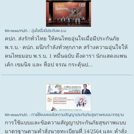
Nh-news/คปภ. : อุ่นใจเมื่อมีประกันพ.ร.บ.
คปภ. ส่งรักทั่วไทย ให้คนไทยอุ่นใจเมื่อมีประกันภัย
พ.ร.บ.· คปภ. ผนึกกำลังทั่วทุกภาค สร้างความอุ่นใจให้
คนไทยมอบ พ.ร.บ. 1 หมื่นฉบับ ดึงดารา นักแสดงแพน
เค้ก เขมนิจ และ ท็อป จรณ กระตุ้นป...
Nh-news/คปภ. : การใช้แบบและข้อความสัญญาประกันภัยสุขภาพแบบมาตรฐาน
การใช้แบบและข้อความสัญญาประกันภัยสุขภาพแบบ
มาตรฐานตามคำสั่งนายทะเบียนที่ 14/2564 และ คำสั่ง