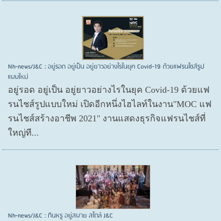
Nh-news/J&C : อยู่รอด อยู่เป็น อยู่ยาวอย่างไรในยุค Covid-19 ด้วยแฟรนไชส์รูป
แบบใหม่
อยู่รอด อยู่​เป็น อยู่​ยาวอย่างไรในยุค Covid​-19 ด้วยแฟ
รนไชส์​รูปแบบใหม่ เปิดอีกหนึ่งไฮไลท์ในงาน"MOC แฟ
รนไชส์สร้างอาชีพ 2021" งานแสดงธุรกิจแฟรนไชส์ที่
ใหญ่ที...
Nh-news/J&C : กินหรู อยู่สบาย สไตล์ J&C