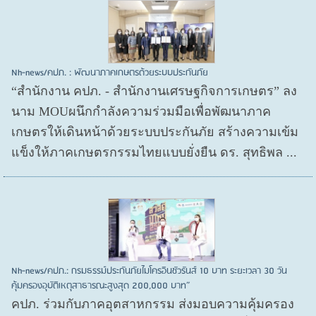
Nh-news/คปภ. : พัฒนาภาคเกษตรด้วยระบบประกันภัย
“สำนักงาน คปภ. - สำนักงานเศรษฐกิจการเกษตร” ลง
นาม MOUผนึกกำลังความร่วมมือเพื่อพัฒนาภาค
เกษตรให้เดินหน้าด้วยระบบประกันภัย สร้างความเข้ม
แข็งให้ภาคเกษตรกรรมไทยแบบยั่งยืน ดร. สุทธิพล ...
Nh-news/คปภ.: กรมธรรม์ประกันภัยไมโครอินชัวรันส์ 10 บาท ระยะเวลา 30 วัน
คุ้มครองอุบัติเหตุสาธารณะสูงสุด 200,000 บาท”
คปภ. ร่วมกับภาคอุตสาหกรรม ส่งมอบความคุ้มครอง