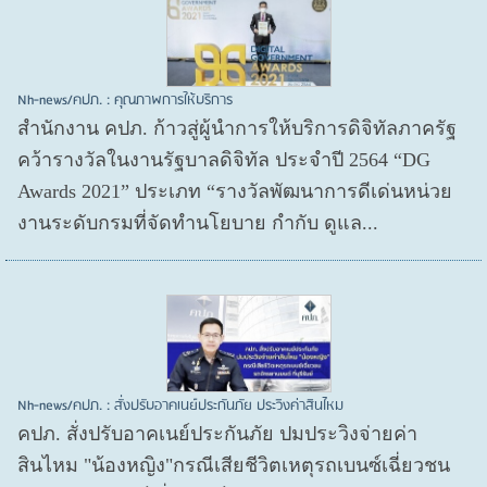
Nh-news/คปภ. : คุณภาพการให้บริการ
สำนักงาน คปภ. ก้าวสู่ผู้นำการให้บริการดิจิทัลภาครัฐ
คว้ารางวัลในงานรัฐบาลดิจิทัล ประจำปี 2564 “DG
Awards 2021” ประเภท “รางวัลพัฒนาการดีเด่นหน่วย
งานระดับกรมที่จัดทำนโยบาย กำกับ ดูแล...
Nh-news/คปภ. : สั่งปรับอาคเนย์ประกันภัย ประวิงค่าสินไหม
คปภ. สั่งปรับอาคเนย์ประกันภัย ปมประวิงจ่ายค่า
สินไหม "น้องหญิง"กรณีเสียชีวิตเหตุรถเบนซ์เฉี่ยวชน