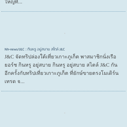
ใหญ่ที...
Nh-news/J&C : กินหรู อยู่สบาย สไตล์ J&C
J&C จัดทริปล่องใต้เที่ยวเกาะภูเก็ต พาสมาชิกนั่งเรือ
ยอร์ช กินหรู อยู่สบาย กินหรู อยู่สบาย สไตล์ J&C กัน
อีกครั้งกับทริปเที่ยวเกาะภูเก็ต ที่ยักษ์ขายตรงโมเดิร์น
เทรด จ...