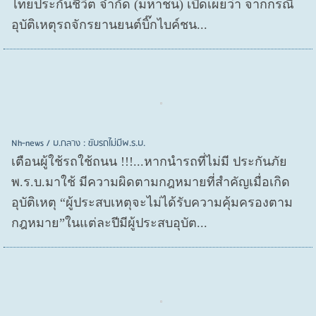
ไทยประกันชีวิต จำกัด (มหาชน) เปิดเผยว่า จากกรณี
อุบัติเหตุรถจักรยานยนต์บิ๊กไบค์ชน...
Nh-news / บ.กลาง : ขับรถไม่มีพ.ร.บ.
เตือนผู้ใช้รถใช้ถนน !!!...หากนำรถที่ไม่มี ประกันภัย
พ.ร.บ.มาใช้ มีความผิดตามกฎหมายที่สำคัญเมื่อเกิด
อุบัติเหตุ “ผู้ประสบเหตุจะไม่ได้รับความคุ้มครองตาม
กฎหมาย”ในแต่ละปีมีผู้ประสบอุบัต...