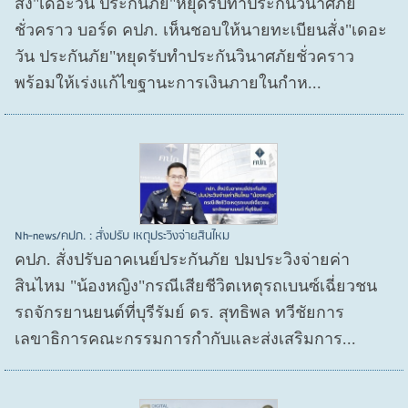
สั่ง"เดอะวัน ประกันภัย"หยุดรับทำประกันวินาศภัย
ชั่วคราว บอร์ด คปภ. เห็นชอบให้นายทะเบียนสั่ง"เดอะ
วัน ประกันภัย"หยุดรับทำประกันวินาศภัยชั่วคราว
พร้อมให้เร่งแก้ไขฐานะการเงินภายในกำห...
Nh-news/คปภ. : สั่งปรับ เหตุประวิงจ่ายสินไหม
คปภ. สั่งปรับอาคเนย์ประกันภัย ปมประวิงจ่ายค่า
สินไหม "น้องหญิง"กรณีเสียชีวิตเหตุรถเบนซ์เฉี่ยวชน
รถจักรยานยนต์ที่บุรีรัมย์ ดร. สุทธิพล ทวีชัยการ
เลขาธิการคณะกรรมการกำกับและส่งเสริมการ...