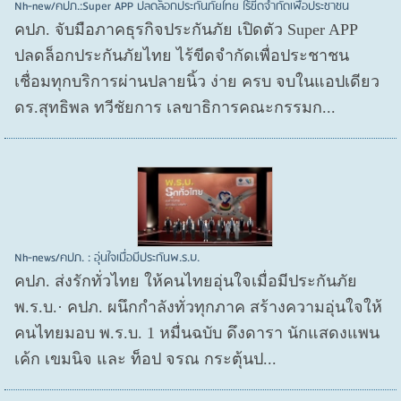
Nh-new/คปภ.:Super APP ปลดล็อกประกันภัยไทย ไร้ขีดจำกัดเพื่อประชาชน
คปภ. จับมือภาคธุรกิจประกันภัย เปิดตัว Super APP
ปลดล็อกประกันภัยไทย ไร้ขีดจำกัดเพื่อประชาชน
เชื่อมทุกบริการผ่านปลายนิ้ว ง่าย ครบ จบในแอปเดียว
ดร.สุทธิพล ทวีชัยการ เลขาธิการคณะกรรมก...
Nh-news/คปภ. : อุ่นใจเมื่อมีประกันพ.ร.บ.
คปภ. ส่งรักทั่วไทย ให้คนไทยอุ่นใจเมื่อมีประกันภัย
พ.ร.บ.· คปภ. ผนึกกำลังทั่วทุกภาค สร้างความอุ่นใจให้
คนไทยมอบ พ.ร.บ. 1 หมื่นฉบับ ดึงดารา นักแสดงแพน
เค้ก เขมนิจ และ ท็อป จรณ กระตุ้นป...