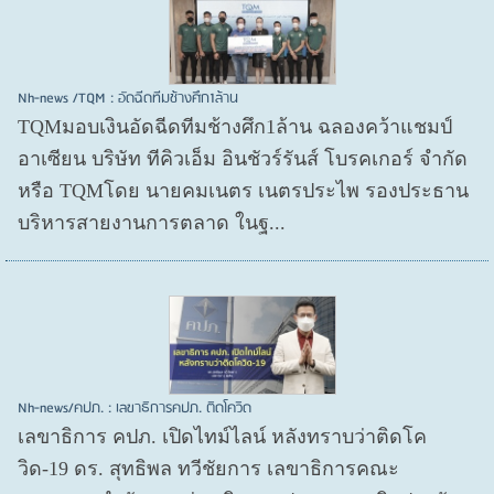
Nh-news /TQM : อัดฉีดทีมช้างศึก1ล้าน
TQMมอบเงินอัดฉีดทีมช้างศึก1ล้าน ฉลองคว้าแชมป์
อาเซียน บริษัท ทีคิวเอ็ม อินชัวร์รันส์ โบรคเกอร์ จำกัด
หรือ TQMโดย นายคมเนตร เนตรประไพ รองประธาน
บริหารสายงานการตลาด ในฐ...
Nh-news/คปภ. : เลขาธิการคปภ. ติดโควิด
เลขาธิการ คปภ. เปิดไทม์ไลน์ หลังทราบว่าติดโค
วิด-19 ดร. สุทธิพล ทวีชัยการ เลขาธิการคณะ