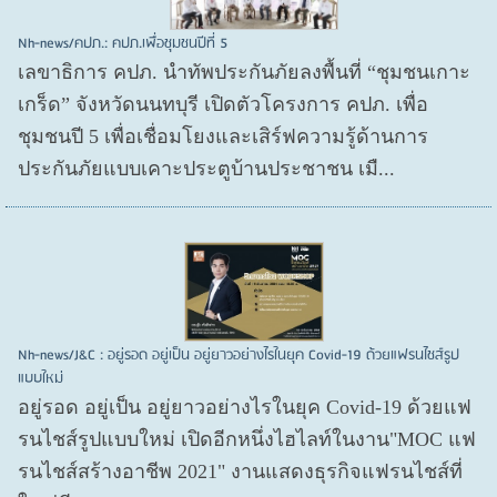
Nh-news/คปภ.: คปภ.เพื่อชุมชนปีที่ 5
เลขาธิการ คปภ. นำทัพประกันภัยลงพื้นที่ “ชุมชนเกาะ
เกร็ด” จังหวัดนนทบุรี เปิดตัวโครงการ คปภ. เพื่อ
ชุมชนปี 5 เพื่อเชื่อมโยงและเสิร์ฟความรู้ด้านการ
ประกันภัยแบบเคาะประตูบ้านประชาชน เมื...
Nh-news/J&C : อยู่รอด อยู่เป็น อยู่ยาวอย่างไรในยุค Covid-19 ด้วยแฟรนไชส์รูป
แบบใหม่
อยู่รอด อยู่​เป็น อยู่​ยาวอย่างไรในยุค Covid​-19 ด้วยแฟ
รนไชส์​รูปแบบใหม่ เปิดอีกหนึ่งไฮไลท์ในงาน"MOC แฟ
รนไชส์สร้างอาชีพ 2021" งานแสดงธุรกิจแฟรนไชส์ที่