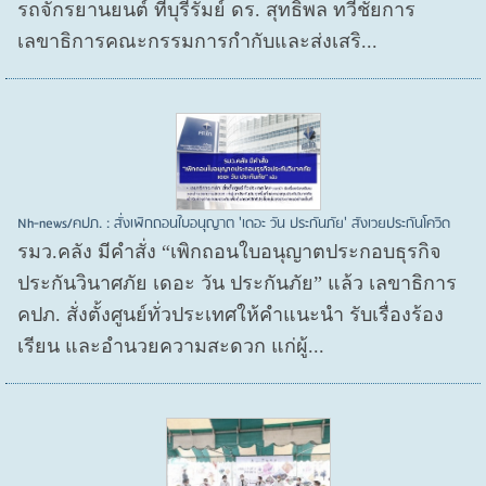
รถจักรยานยนต์ ที่บุรีรัมย์ ดร. สุทธิพล ทวีชัยการ
เลขาธิการคณะกรรมการกำกับและส่งเสริ...
Nh-news/คปภ. : สั่งเพิกถอนใบอนุญาต 'เดอะ วัน ประกันภัย' สังเวยประกันโควิด
รมว.คลัง มีคำสั่ง “เพิกถอนใบอนุญาตประกอบธุรกิจ
ประกันวินาศภัย เดอะ วัน ประกันภัย” แล้ว เลขาธิการ
คปภ. สั่งตั้งศูนย์ทั่วประเทศให้คำแนะนำ รับเรื่องร้อง
เรียน และอำนวยความสะดวก แก่ผู้...