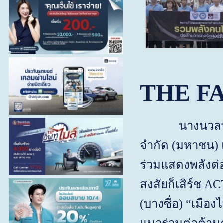
THE F
นางนวลพ
จำกัด
(
มหาชน
)
ร่วมแสดงพลังต่อ
สงสัยก็เสิร์ช
AC
(
บางซื่อ
)
“
เมือง