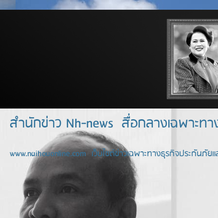
สำนักข่าว Nh-news สื่อกลางเฉพาะท
www.naihouonline.com เว็บไซต์ข่าวเฉพาะทางธุรกิจประกันภัยแล