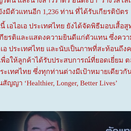
ญรัตน์ และนางสาวราตรี
อินตะปา รางวัลโล่เ
งมีตัวแทนอีก
1,236
ท่าน ที่ได้รับเกียรติบัตร
ี้ เอไอเอ ประเทศไทย ยังได้จัดพิธีมอบเสื้อส
ิดชูเกียรติและแสดงความยินดีแก่ตัวแทน
ซึ่งควา
อเอ ประเทศไทย และนับเป็นภาพที่สะท้อนถึงค
 เพื่อให้ลูกค้าได้รับประสบการณ์ที่ยอดเยี
ะเทศไทย ซึ่งทุกท่านต่างมีเป้าหมายเดียวกั
ั่นสัญญา
‘Healthier, Longer, Better Lives’