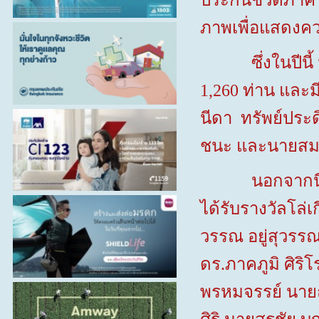
ประกันชีวิตภาค 
ภาพเพื่อแสดงควา
ซึ่งในปีนี้ มี
1,260
ท่าน
และมี
นีดา ทรัพย์ประด
ชนะ และนายสมส
นอกจากนี้ ยังม
ได้รับรางวัลโล่เ
วรรณ อยู่สุวรรณ
ดร.ภาคภูมิ ศิร
พรหมจรรย์ นา