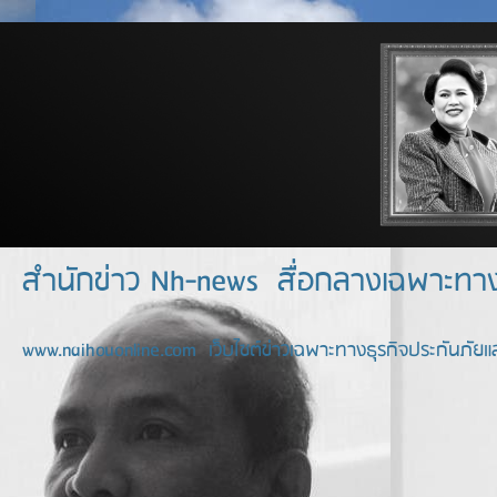
สำนักข่าว Nh-news สื่อกลางเฉพาะท
www.naihouonline.com เว็บไซต์ข่าวเฉพาะทางธุรกิจประกันภัยแล