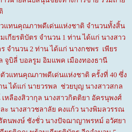
วยการฝ่ายสนับสนุนช่องทางการขาย ร่วมถ่าย
ิ
วแทนคุณภาพดีเด่นแห่งชาติ จำนวนทั้งสิ้น
อมเกียรติบัตร
จำนวน
1
ท่าน ได้แก่ นางสาว
บัตร จำนวน
2
ท่าน ได้แก่ นางกชพร เพียร
 จูบิลี่ บอลรูม อิมแพค เมืองทองธานี
ัวแทนคุณภาพดีเด่นแห่งชาติ ครั้งที่
40
ซึ่ง
่าน ได้แก่ นายวรพล ช่วยบุญ นางสาวสกล
์ เหลืองสิวากุล นางสาวกิตติยา อัครนุพงศ์
กาละ นางสาวชลาลัย
คงแก้ว นางพิมลวรรณ
รัตนพงษ์
ชังชั่ว นางปัจฌาญาพรหม์
อวัศยา