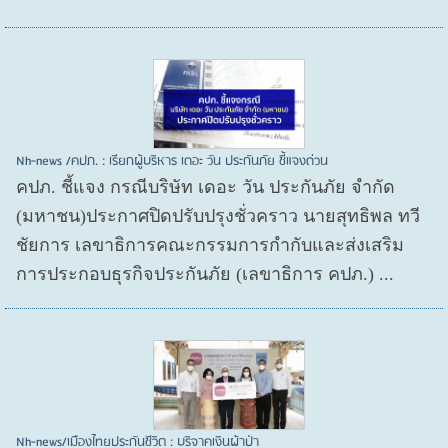
Nh-news /คปภ. : เรียกผู้บริหาร เดอะ วัน ประกันภัย ชี้แจงด่วน
คปภ. ชี้แจง กรณีบริษัท เดอะ วัน ประกันภัย จำกัด
(มหาชน)ประกาศปิดปรับปรุงชั่วคราว นายสุทธิพล ทวี
ชัยการ เลขาธิการคณะกรรมการกำกับและส่งเสริม
การประกอบธุรกิจประกันภัย (เลขาธิการ คปภ.) ...
Nh-news/เมืองไทยประกันชีวิต : บริจาคเงินผ้าป่า