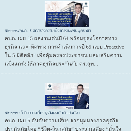
Nh-news/คปภ.: 5 มิติสร้างความแข็งแกร่งและฟื้นฟูศรัทธา
คปภ. เผย 15 ผลงานเด่นปี 64 พร้อมชูธงโอกาสทาง
ธุรกิจ และ“ทิศทาง การดำเนินการปี 65 แบบ Proactive
ใน 5 มิติหลัก” เพื่อคุ้มครองประชาชน และเสริมความ
แข็งแกร่งให้ภาคธุรกิจประกันภัย ดร.สุท...
Nh-news : โควิดความเสี่ยงธุรกิจประกันภัย อันดับ 1
คปภ. เผย 5 อันดับความเสี่ยง จากมุมมองภาคธุรกิจ
ประกันภัยไทย “ชีวิต-วินาศภัย” ประสานเสียง “มั่นใจ