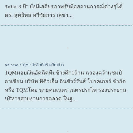
ระยะ 3 ปี” ยังมีเสถียรภาพรับมือสถานการณ์ต่างๆได้
ดร. สุทธิพล ทวีชัยการ เลขา...
Nh-news /TQM : อัดฉีดทีมช้างศึก1ล้าน
TQMมอบเงินอัดฉีดทีมช้างศึก1ล้าน ฉลองคว้าแชมป์
อาเซียน บริษัท ทีคิวเอ็ม อินชัวร์รันส์ โบรคเกอร์ จำกัด
หรือ TQMโดย นายคมเนตร เนตรประไพ รองประธาน
บริหารสายงานการตลาด ในฐ...