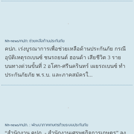
Nh-news/คปภ: ช่วยเหลือด้านประกันภัย
คปภ. เร่งบูรณาการเพื่อช่วยเหลือด้านประกันภัย กรณี
อุบัติเหตุรถเบนซ์ ชนรถยนต์ ฮอนด้า เสียชีวิต 3 ราย
บนทางด่วนขั้นที่ 2 อโศก-ศรีนครินทร์ เผยรถเบนซ์ ทำ
ประกันภัยภัย พ.ร.บ. และภาคสมัครใ...
Nh-news/คปภ. : พัฒนาภาคเกษตรด้วยระบบประกันภัย
“สำนักงาน คปภ. - สำนักงานเศรษฐกิจการเกษตร” ลง