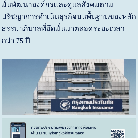
มั่นพัฒนาองค์กรเเละดูแลสังคมตาม
ปรัชญาการดำเนินธุรกิจบนพื้นฐานของหลัก
ธรรมาภิบาลที่ยึดมั่นมาตลอดระยะเวลา
กว่า 75 ปี