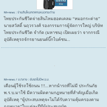
Nh-news : จ่ายสินไหมทดแทนหมอกระต่าย
ไทยประกันชีวิตจ่ายสินไหมฮอตเคลม “หมอกระต่าย”
นายสวัสดิ์ นฤวรวงศ์ รองกรรมการผู้จัดการใหญ่ บริษัท
ไทยประกันชีวิต จำกัด (มหาชน) เปิดเผยว่า จากกรณี
อุบัติเหตุรถจักรยานยนต์บิ๊กไบค์ชน...
Nh-news / บ.กลาง : ขับรถไม่มีพ.ร.บ.
เตือนผู้ใช้รถใช้ถนน !!!...หากนำรถที่ไม่มี ประกันภัย
พ.ร.บ.มาใช้ มีความผิดตามกฎหมายที่สำคัญเมื่อเกิด
อุบัติเหตุ “ผู้ประสบเหตุจะไม่ได้รับความคุ้มครองตาม
กฎหมาย”ในแต่ละปีมีผู้ประสบอุบัต...