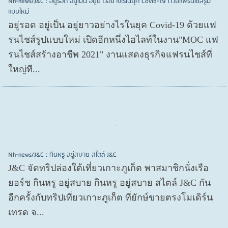
Nh-news/J&C : อยู่รอด อยู่เป็น อยู่ยาวอย่างไรในยุค Covid-19 ด้วยแฟรนไชส์รูป
แบบใหม่
อยู่รอด อยู่​เป็น อยู่​ยาวอย่างไรในยุค Covid​-19 ด้วยแฟ
รนไชส์​รูปแบบใหม่ เปิดอีกหนึ่งไฮไลท์ในงาน"MOC แฟ
รนไชส์สร้างอาชีพ 2021" งานแสดงธุรกิจแฟรนไชส์ที่
ใหญ่ที...
Nh-news/J&C : กินหรู อยู่สบาย สไตล์ J&C
J&C จัดทริปล่องใต้เที่ยวเกาะภูเก็ต พาสมาชิกนั่งเรือ
ยอร์ช กินหรู อยู่สบาย กินหรู อยู่สบาย สไตล์ J&C กัน
อีกครั้งกับทริปเที่ยวเกาะภูเก็ต ที่ยักษ์ขายตรงโมเดิร์น
เทรด จ...