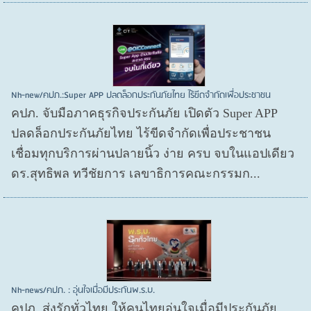
Nh-new/คปภ.:Super APP ปลดล็อกประกันภัยไทย ไร้ขีดจำกัดเพื่อประชาชน
คปภ. จับมือภาคธุรกิจประกันภัย เปิดตัว Super APP
ปลดล็อกประกันภัยไทย ไร้ขีดจำกัดเพื่อประชาชน
เชื่อมทุกบริการผ่านปลายนิ้ว ง่าย ครบ จบในแอปเดียว
ดร.สุทธิพล ทวีชัยการ เลขาธิการคณะกรรมก...
Nh-news/คปภ. : อุ่นใจเมื่อมีประกันพ.ร.บ.
คปภ. ส่งรักทั่วไทย ให้คนไทยอุ่นใจเมื่อมีประกันภัย