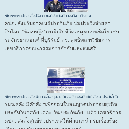
Nh-news/คปภ. : สั่งปรับอาคเนย์ประกันภัย ประวิงค่าสินไหม
คปภ. สั่งปรับอาคเนย์ประกันภัย ปมประวิงจ่ายค่า
สินไหม "น้องหญิง"กรณีเสียชีวิตเหตุรถเบนซ์เฉี่ยวชน
รถจักรยานยนต์ ที่บุรีรัมย์ ดร. สุทธิพล ทวีชัยการ
เลขาธิการคณะกรรมการกำกับและส่งเสริ...
Nh-news/คปภ. : สั่งเพิกถอนใบอนุญาต 'เดอะ วัน ประกันภัย' สังเวยประกันโควิด
รมว.คลัง มีคำสั่ง “เพิกถอนใบอนุญาตประกอบธุรกิจ
ประกันวินาศภัย เดอะ วัน ประกันภัย” แล้ว เลขาธิการ
คปภ. สั่งตั้งศูนย์ทั่วประเทศให้คำแนะนำ รับเรื่องร้อง