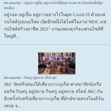
Nh-news/J&C : อยู่รอด อยู่เป็น อยู่ยาวอย่างไรในยุค Covid-19 ด้วยแฟรนไชส์รูป
แบบใหม่
อยู่รอด อยู่​เป็น อยู่​ยาวอย่างไรในยุค Covid​-19 ด้วยแฟ
รนไชส์​รูปแบบใหม่ เปิดอีกหนึ่งไฮไลท์ในงาน"MOC แฟ
รนไชส์สร้างอาชีพ 2021" งานแสดงธุรกิจแฟรนไชส์ที่
ใหญ่ที...
Nh-news/J&C : กินหรู อยู่สบาย สไตล์ J&C
J&C จัดทริปล่องใต้เที่ยวเกาะภูเก็ต พาสมาชิกนั่งเรือ
ยอร์ช กินหรู อยู่สบาย กินหรู อยู่สบาย สไตล์ J&C กัน
อีกครั้งกับทริปเที่ยวเกาะภูเก็ต ที่ยักษ์ขายตรงโมเดิร์น
เทรด จ...