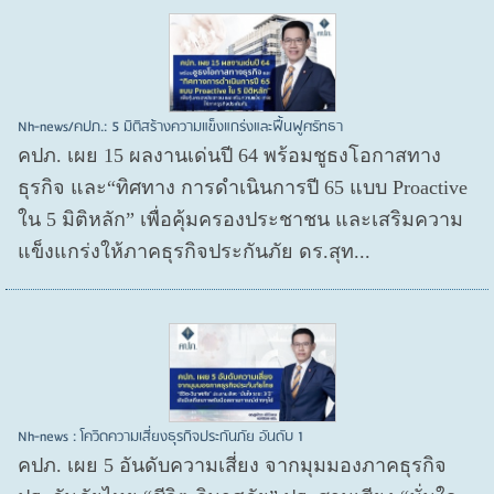
Nh-news/คปภ.: 5 มิติสร้างความแข็งแกร่งและฟื้นฟูศรัทธา
คปภ. เผย 15 ผลงานเด่นปี 64 พร้อมชูธงโอกาสทาง
ธุรกิจ และ“ทิศทาง การดำเนินการปี 65 แบบ Proactive
ใน 5 มิติหลัก” เพื่อคุ้มครองประชาชน และเสริมความ
แข็งแกร่งให้ภาคธุรกิจประกันภัย ดร.สุท...
Nh-news : โควิดความเสี่ยงธุรกิจประกันภัย อันดับ 1
คปภ. เผย 5 อันดับความเสี่ยง จากมุมมองภาคธุรกิจ