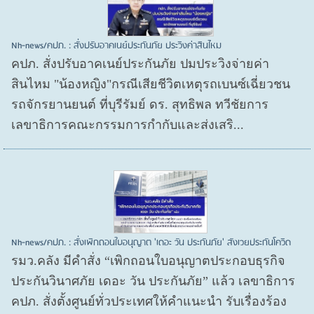
Nh-news/คปภ. : สั่งปรับอาคเนย์ประกันภัย ประวิงค่าสินไหม
คปภ. สั่งปรับอาคเนย์ประกันภัย ปมประวิงจ่ายค่า
สินไหม "น้องหญิง"กรณีเสียชีวิตเหตุรถเบนซ์เฉี่ยวชน
รถจักรยานยนต์ ที่บุรีรัมย์ ดร. สุทธิพล ทวีชัยการ
เลขาธิการคณะกรรมการกำกับและส่งเสริ...
Nh-news/คปภ. : สั่งเพิกถอนใบอนุญาต 'เดอะ วัน ประกันภัย' สังเวยประกันโควิด
รมว.คลัง มีคำสั่ง “เพิกถอนใบอนุญาตประกอบธุรกิจ
ประกันวินาศภัย เดอะ วัน ประกันภัย” แล้ว เลขาธิการ
คปภ. สั่งตั้งศูนย์ทั่วประเทศให้คำแนะนำ รับเรื่องร้อง