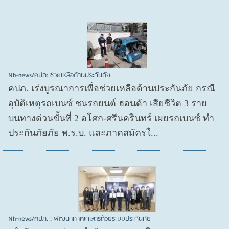
Nh-news/คปภ: ช่วยเหลือด้านประกันภัย
คปภ. เร่งบูรณาการเพื่อช่วยเหลือด้านประกันภัย กรณี
อุบัติเหตุรถเบนซ์ ชนรถยนต์ ฮอนด้า เสียชีวิต 3 ราย
บนทางด่วนขั้นที่ 2 อโศก-ศรีนครินทร์ เผยรถเบนซ์ ทำ
ประกันภัยภัย พ.ร.บ. และภาคสมัครใ...
Nh-news/คปภ. : พัฒนาภาคเกษตรด้วยระบบประกันภัย