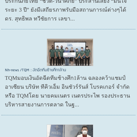
ประกันภัยไทย “ชีวิต-วินาศภัย” ประสานเสียง “มั่นใจ
ระยะ 3 ปี” ยังมีเสถียรภาพรับมือสถานการณ์ต่างๆได้
ดร. สุทธิพล ทวีชัยการ เลขา...
Nh-news /TQM : อัดฉีดทีมช้างศึก1ล้าน
TQMมอบเงินอัดฉีดทีมช้างศึก1ล้าน ฉลองคว้าแชมป์
อาเซียน บริษัท ทีคิวเอ็ม อินชัวร์รันส์ โบรคเกอร์ จำกัด
หรือ TQMโดย นายคมเนตร เนตรประไพ รองประธาน
บริหารสายงานการตลาด ในฐ...