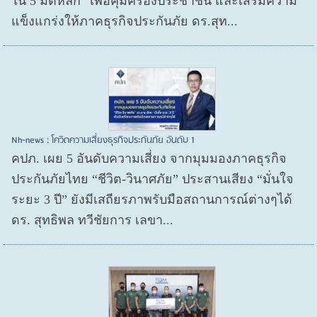
ใน 5 มิติหลัก” เพื่อคุ้มครองประชาชน และเสริมความ
แข็งแกร่งให้ภาคธุรกิจประกันภัย ดร.สุท...
Nh-news : โควิดความเสี่ยงธุรกิจประกันภัย อันดับ 1
คปภ. เผย 5 อันดับความเสี่ยง จากมุมมองภาคธุรกิจ
ประกันภัยไทย “ชีวิต-วินาศภัย” ประสานเสียง “มั่นใจ
ระยะ 3 ปี” ยังมีเสถียรภาพรับมือสถานการณ์ต่างๆได้
ดร. สุทธิพล ทวีชัยการ เลขา...