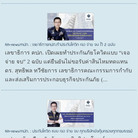
Nh-news/คปภ. : เลขาธิการคปภ.ทำประกันโควิด เจอ จ่าย จบ ไว้ 2 ฉบับ
เลขาธิการ คปภ. เปิดเผยทำประกันภัยโควิดแบบ “เจอ
จ่าย จบ” 2 ฉบับ แต่ยืนยันไม่ขอรับค่าสินไหมทดแทน
ดร. สุทธิพล ทวีชัยการ เลขาธิการคณะกรรมการกำกับ
และส่งเสริมการประกอบธุรกิจประกันภัย (...
Nh-news/คปภ. : ประกันโควิด แบบ เจอ จ่าย จบ ทุกบริษัทยังคุ้มครองทุกกรมธรรม์