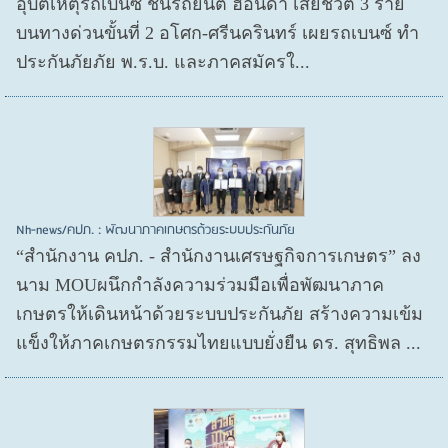
อุบัติเหตุรถเบนซ์ ชนรถยนต์ ฮอนด้า เสียชีวิต 3 ราย
บนทางด่วนขั้นที่ 2 อโศก-ศรีนครินทร์ เผยรถเบนซ์ ทำ
ประกันภัยภัย พ.ร.บ. และภาคสมัครใ...
Nh-news/คปภ. : พัฒนาภาคเกษตรด้วยระบบประกันภัย
“สำนักงาน คปภ. - สำนักงานเศรษฐกิจการเกษตร” ลง
นาม MOUผนึกกำลังความร่วมมือเพื่อพัฒนาภาค
เกษตรให้เดินหน้าด้วยระบบประกันภัย สร้างความเข้ม
แข็งให้ภาคเกษตรกรรมไทยแบบยั่งยืน ดร. สุทธิพล ...