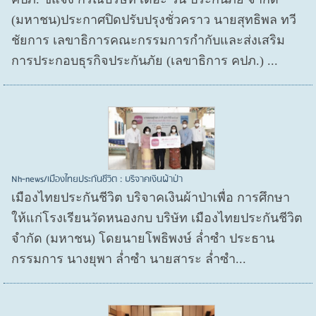
(มหาชน)ประกาศปิดปรับปรุงชั่วคราว นายสุทธิพล ทวี
ชัยการ เลขาธิการคณะกรรมการกำกับและส่งเสริม
การประกอบธุรกิจประกันภัย (เลขาธิการ คปภ.) ...
Nh-news/เมืองไทยประกันชีวิต : บริจาคเงินผ้าป่า
เมืองไทยประกันชีวิต บริจาคเงินผ้าป่าเพื่อ การศึกษา
ให้แก่โรงเรียนวัดหนองกบ บริษัท เมืองไทยประกันชีวิต
จำกัด (มหาชน) โดยนายโพธิพงษ์ ล่ำซำ ประธาน
กรรมการ นางยุพา ล่ำซำ นายสาระ ล่ำซำ...