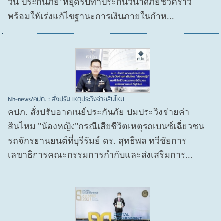
วัน ประกันภัย"หยุดรับทำประกันวินาศภัยชั่วคราว
พร้อมให้เร่งแก้ไขฐานะการเงินภายในกำห...
Nh-news/คปภ. : สั่งปรับ เหตุประวิงจ่ายสินไหม
คปภ. สั่งปรับอาคเนย์ประกันภัย ปมประวิงจ่ายค่า
สินไหม "น้องหญิง"กรณีเสียชีวิตเหตุรถเบนซ์เฉี่ยวชน
รถจักรยานยนต์ที่บุรีรัมย์ ดร. สุทธิพล ทวีชัยการ
เลขาธิการคณะกรรมการกำกับและส่งเสริมการ...