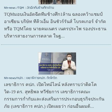
Nh-news /TQM : อัดฉีดทีมช้างศึก1ล้าน
TQMมอบเงินอัดฉีดทีมช้างศึก1ล้าน ฉลองคว้าแชมป์
อาเซียน บริษัท ทีคิวเอ็ม อินชัวร์รันส์ โบรคเกอร์ จำกัด
หรือ TQMโดย นายคมเนตร เนตรประไพ รองประธาน
บริหารสายงานการตลาด ในฐ...
Nh-news/คปภ. : เลขาธิการคปภ. ติดโควิด
เลขาธิการ คปภ. เปิดไทม์ไลน์ หลังทราบว่าติดโค
วิด-19 ดร. สุทธิพล ทวีชัยการ เลขาธิการคณะ
กรรมการกำกับและส่งเสริมการประกอบธุรกิจประกัน
ภัย (เลขาธิการ คปภ.) เปิดเผยว่า ก่อนอื่นผมต้...