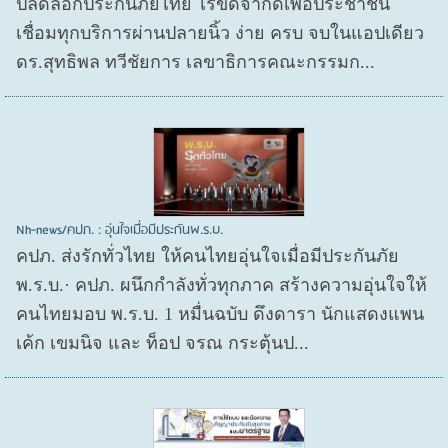
ปลดล็อกประกันภัยไทย ไร้ขีดจำกัดเพื่อประชาชน
เชื่อมทุกบริการผ่านปลายนิ้ว ง่าย ครบ จบในแอปเดียว
ดร.สุทธิพล ทวีชัยการ เลขาธิการคณะกรรมก...
Nh-news/คปภ. : อุ่นใจเมื่อมีประกันพ.ร.บ.
คปภ. ส่งรักทั่วไทย ให้คนไทยอุ่นใจเมื่อมีประกันภัย
พ.ร.บ.· คปภ. ผนึกกำลังทั่วทุกภาค สร้างความอุ่นใจให้
คนไทยมอบ พ.ร.บ. 1 หมื่นฉบับ ดึงดารา นักแสดงแพน
เค้ก เขมนิจ และ ท็อป จรณ กระตุ้นป...