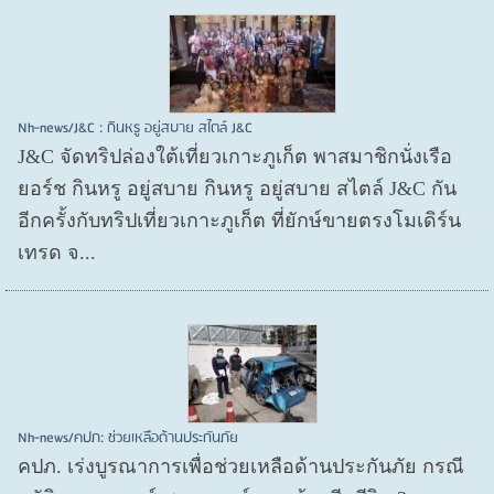
Nh-news/J&C : กินหรู อยู่สบาย สไตล์ J&C
J&C จัดทริปล่องใต้เที่ยวเกาะภูเก็ต พาสมาชิกนั่งเรือ
ยอร์ช กินหรู อยู่สบาย กินหรู อยู่สบาย สไตล์ J&C กัน
อีกครั้งกับทริปเที่ยวเกาะภูเก็ต ที่ยักษ์ขายตรงโมเดิร์น
เทรด จ...
Nh-news/คปภ: ช่วยเหลือด้านประกันภัย
คปภ. เร่งบูรณาการเพื่อช่วยเหลือด้านประกันภัย กรณี