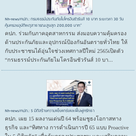
Nh-news/คปภ.: กรมธรรม์ประกันภัยไมโครอินชัวรันส์ 10 บาท ระยะเวลา 30 วัน
คุ้มครองอุบัติเหตุสาธารณะสูงสุด 200,000 บาท”
คปภ. ร่วมกับภาคอุตสาหกรรม ส่งมอบความคุ้มครอง
ด้านประกันภัยและอุปกรณ์ป้องกันอันตรายทั่วไทย ให้
กับประชาชนได้อุ่นใจช่วงเทศกาลปีใหม่ 2565เปิดตัว
“กรมธรรม์ประกันภัยไมโครอินชัวรันส์ 10 บา...
Nh-news/คปภ.: 5 มิติสร้างความแข็งแกร่งและฟื้นฟูศรัทธา
คปภ. เผย 15 ผลงานเด่นปี 64 พร้อมชูธงโอกาสทาง
ธุรกิจ และ“ทิศทาง การดำเนินการปี 65 แบบ Proactive