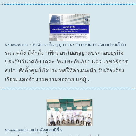
Nh-news/คปภ. : สั่งเพิกถอนใบอนุญาต 'เดอะ วัน ประกันภัย' สังเวยประกันโควิด
รมว.คลัง มีคำสั่ง “เพิกถอนใบอนุญาตประกอบธุรกิจ
ประกันวินาศภัย เดอะ วัน ประกันภัย” แล้ว เลขาธิการ
คปภ. สั่งตั้งศูนย์ทั่วประเทศให้คำแนะนำ รับเรื่องร้อง
เรียน และอำนวยความสะดวก แก่ผู้...
Nh-news/คปภ.: คปภ.เพื่อชุมชนปีที่ 5