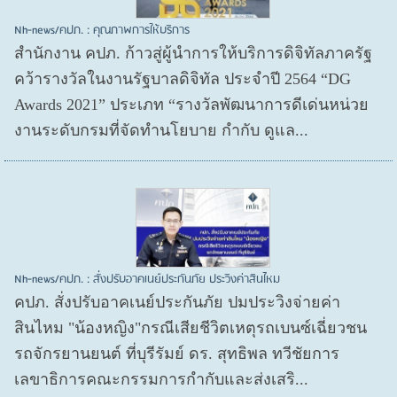
Nh-news/คปภ. : คุณภาพการให้บริการ
สำนักงาน คปภ. ก้าวสู่ผู้นำการให้บริการดิจิทัลภาครัฐ
คว้ารางวัลในงานรัฐบาลดิจิทัล ประจำปี 2564 “DG
Awards 2021” ประเภท “รางวัลพัฒนาการดีเด่นหน่วย
งานระดับกรมที่จัดทำนโยบาย กำกับ ดูแล...
Nh-news/คปภ. : สั่งปรับอาคเนย์ประกันภัย ประวิงค่าสินไหม
คปภ. สั่งปรับอาคเนย์ประกันภัย ปมประวิงจ่ายค่า
สินไหม "น้องหญิง"กรณีเสียชีวิตเหตุรถเบนซ์เฉี่ยวชน
รถจักรยานยนต์ ที่บุรีรัมย์ ดร. สุทธิพล ทวีชัยการ
เลขาธิการคณะกรรมการกำกับและส่งเสริ...