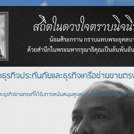
างธุรกิจประกันภัยและธุรกิจเครือข่า
ะธุรกิจขายตรงที่ได้รับการสนับสนุนสูงสุด โดยทีมข่าวเดิม (หนังสื