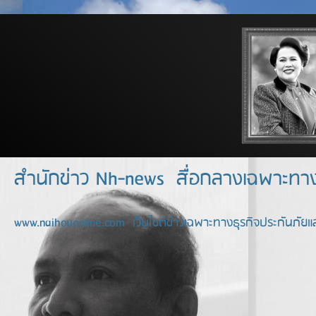
สำนักข่าว Nh-news สื่อกลางเฉพาะท
www.naihouonline.com เว็บไซต์ข่าวเฉพาะทางธุรกิจประกันภัยแล