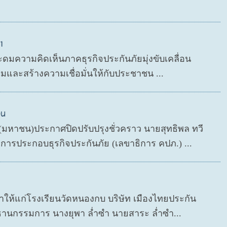
1
ะดมความคิดเห็นภาคธุรกิจประกันภัยมุ่งขับเคลื่อน
มและสร้างความเชื่อมั่นให้กับประชาชน ...
วน
ด (มหาชน)ประกาศปิดปรับปรุงชั่วคราว นายสุทธิพล ทวี
ารประกอบธุรกิจประกันภัย (เลขาธิการ คปภ.) ...
กษาให้แก่โรงเรียนวัดหนองกบ บริษัท เมืองไทยประกัน
ธานกรรมการ นางยุพา ล่ำซำ นายสาระ ล่ำซำ...