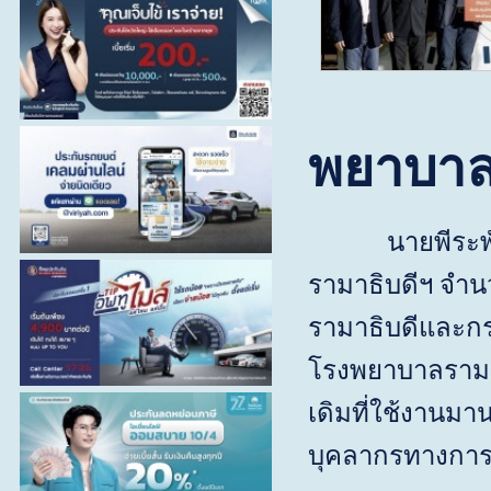
พยาบาลร
นายพีระพ
รามาธิบดีฯ จำ
รามาธิบดีและกร
โรงพยาบาลรามา
เดิมที่ใช้งานม
บุคลากรทางการแ