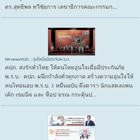
ดร.สุทธิพล ทวีชัยการ เลขาธิการคณะกรรมก...
Nh-news/คปภ. : อุ่นใจเมื่อมีประกันพ.ร.บ.
คปภ. ส่งรักทั่วไทย ให้คนไทยอุ่นใจเมื่อมีประกันภัย
พ.ร.บ.· คปภ. ผนึกกำลังทั่วทุกภาค สร้างความอุ่นใจให้
คนไทยมอบ พ.ร.บ. 1 หมื่นฉบับ ดึงดารา นักแสดงแพน
เค้ก เขมนิจ และ ท็อป จรณ กระตุ้นป...