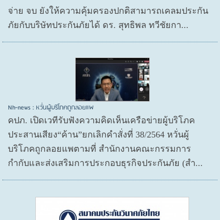
จ่าย จบ ยังให้ความคุ้มครองปกติสามารถเคลมประกัน
ภัยกับบริษัทประกันภัยได้ ดร. สุทธิพล ทวีชัยกา...
Nh-news : หวั่นผู้บริโภคถูกลอยแพ
คปภ. เปิดเวทีรับฟังความคิดเห็นเครือข่ายผู้บริโภค
ประสานเสียง“ค้าน”ยกเลิกคำสั่งที่ 38/2564 หวั่นผู้
บริโภคถูกลอยแพตามที่ สำนักงานคณะกรรมการ
กำกับและส่งเสริมการประกอบธุรกิจประกันภัย (สำ...