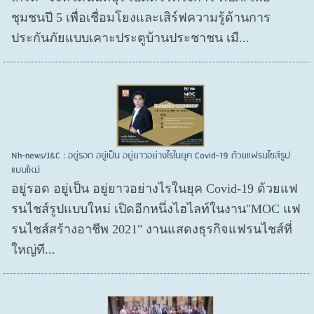
ชุมชนปี 5 เพื่อเชื่อมโยงและเสิร์ฟความรู้ด้านการ
ประกันภัยแบบเคาะประตูบ้านประชาชน เมื...
Nh-news/J&C : อยู่รอด อยู่เป็น อยู่ยาวอย่างไรในยุค Covid-19 ด้วยแฟรนไชส์รูป
แบบใหม่
อยู่รอด อยู่​เป็น อยู่​ยาวอย่างไรในยุค Covid​-19 ด้วยแฟ
รนไชส์​รูปแบบใหม่ เปิดอีกหนึ่งไฮไลท์ในงาน"MOC แฟ
รนไชส์สร้างอาชีพ 2021" งานแสดงธุรกิจแฟรนไชส์ที่
ใหญ่ที...