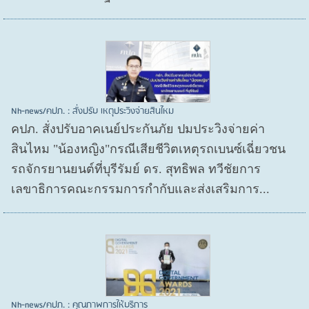
Nh-news/คปภ. : สั่งปรับ เหตุประวิงจ่ายสินไหม
คปภ. สั่งปรับอาคเนย์ประกันภัย ปมประวิงจ่ายค่า
สินไหม "น้องหญิง"กรณีเสียชีวิตเหตุรถเบนซ์เฉี่ยวชน
รถจักรยานยนต์ที่บุรีรัมย์ ดร. สุทธิพล ทวีชัยการ
เลขาธิการคณะกรรมการกำกับและส่งเสริมการ...
Nh-news/คปภ. : คุณภาพการให้บริการ