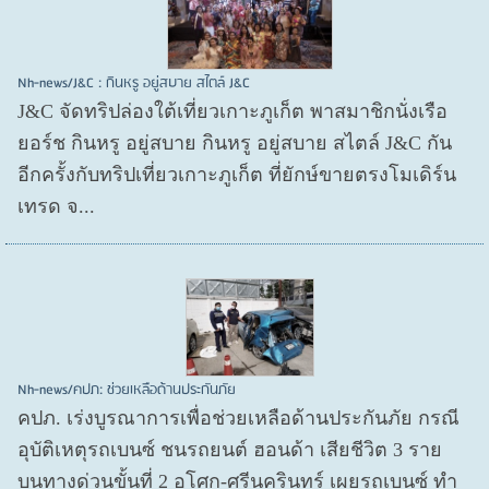
Nh-news/J&C : กินหรู อยู่สบาย สไตล์ J&C
J&C จัดทริปล่องใต้เที่ยวเกาะภูเก็ต พาสมาชิกนั่งเรือ
ยอร์ช กินหรู อยู่สบาย กินหรู อยู่สบาย สไตล์ J&C กัน
อีกครั้งกับทริปเที่ยวเกาะภูเก็ต ที่ยักษ์ขายตรงโมเดิร์น
เทรด จ...
Nh-news/คปภ: ช่วยเหลือด้านประกันภัย
คปภ. เร่งบูรณาการเพื่อช่วยเหลือด้านประกันภัย กรณี
อุบัติเหตุรถเบนซ์ ชนรถยนต์ ฮอนด้า เสียชีวิต 3 ราย
บนทางด่วนขั้นที่ 2 อโศก-ศรีนครินทร์ เผยรถเบนซ์ ทำ