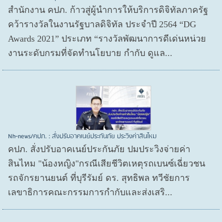
สำนักงาน คปภ. ก้าวสู่ผู้นำการให้บริการดิจิทัลภาครัฐ
คว้ารางวัลในงานรัฐบาลดิจิทัล ประจำปี 2564 “DG
Awards 2021” ประเภท “รางวัลพัฒนาการดีเด่นหน่วย
งานระดับกรมที่จัดทำนโยบาย กำกับ ดูแล...
Nh-news/คปภ. : สั่งปรับอาคเนย์ประกันภัย ประวิงค่าสินไหม
คปภ. สั่งปรับอาคเนย์ประกันภัย ปมประวิงจ่ายค่า
สินไหม "น้องหญิง"กรณีเสียชีวิตเหตุรถเบนซ์เฉี่ยวชน
รถจักรยานยนต์ ที่บุรีรัมย์ ดร. สุทธิพล ทวีชัยการ
เลขาธิการคณะกรรมการกำกับและส่งเสริ...