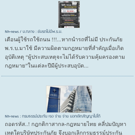
Nh-news / บ.กลาง : ขับรถไม่มีพ.ร.บ.
เตือนผู้ใช้รถใช้ถนน !!!...หากนำรถที่ไม่มี ประกันภัย
พ.ร.บ.มาใช้ มีความผิดตามกฎหมายที่สำคัญเมื่อเกิด
อุบัติเหตุ “ผู้ประสบเหตุจะไม่ได้รับความคุ้มครองตาม
กฎหมาย”ในแต่ละปีมีผู้ประสบอุบัต...
Nh-news : กรมธรรม์ประกัน เจอ จ่าย จ่าย บอกเลิกสัญญาไม่ได้
ถอดรหัส..! กฎกติกาสากล-กฎหมายไทย คลี่ปมปัญหา
เหตุใดบริษัทประกันภัย จึงบอกเลิกกรมธรรม์ประกัน