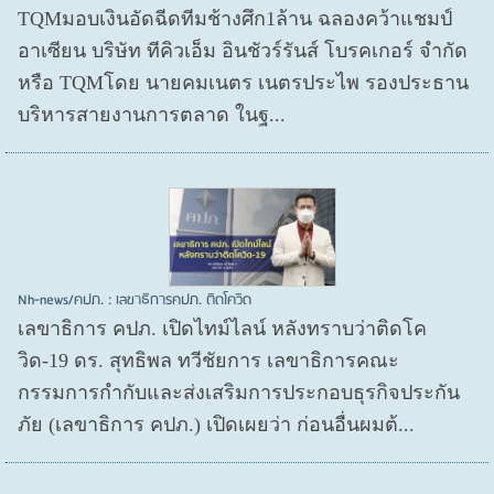
TQMมอบเงินอัดฉีดทีมช้างศึก1ล้าน ฉลองคว้าแชมป์
อาเซียน บริษัท ทีคิวเอ็ม อินชัวร์รันส์ โบรคเกอร์ จำกัด
หรือ TQMโดย นายคมเนตร เนตรประไพ รองประธาน
บริหารสายงานการตลาด ในฐ...
Nh-news/คปภ. : เลขาธิการคปภ. ติดโควิด
เลขาธิการ คปภ. เปิดไทม์ไลน์ หลังทราบว่าติดโค
วิด-19 ดร. สุทธิพล ทวีชัยการ เลขาธิการคณะ
กรรมการกำกับและส่งเสริมการประกอบธุรกิจประกัน
ภัย (เลขาธิการ คปภ.) เปิดเผยว่า ก่อนอื่นผมต้...