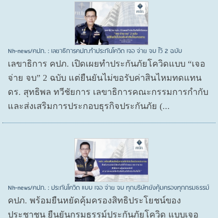
Nh-news/คปภ. : เลขาธิการคปภ.ทำประกันโควิด เจอ จ่าย จบ ไว้ 2 ฉบับ
เลขาธิการ คปภ. เปิดเผยทำประกันภัยโควิดแบบ “เจอ
จ่าย จบ” 2 ฉบับ แต่ยืนยันไม่ขอรับค่าสินไหมทดแทน
ดร. สุทธิพล ทวีชัยการ เลขาธิการคณะกรรมการกำกับ
และส่งเสริมการประกอบธุรกิจประกันภัย (...
Nh-news/คปภ. : ประกันโควิด แบบ เจอ จ่าย จบ ทุกบริษัทยังคุ้มครองทุกกรมธรรม์
คปภ. พร้อมยืนหยัดคุ้มครองสิทธิประโยชน์ของ
ประชาชน ยืนยันกรมธรรม์ประกันภัยโควิด แบบเจอ