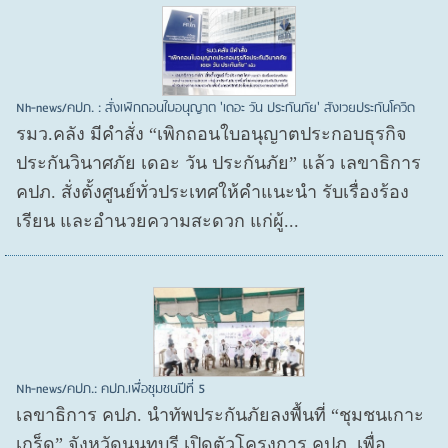
Nh-news/คปภ. : สั่งเพิกถอนใบอนุญาต 'เดอะ วัน ประกันภัย' สังเวยประกันโควิด
รมว.คลัง มีคำสั่ง “เพิกถอนใบอนุญาตประกอบธุรกิจ
ประกันวินาศภัย เดอะ วัน ประกันภัย” แล้ว เลขาธิการ
คปภ. สั่งตั้งศูนย์ทั่วประเทศให้คำแนะนำ รับเรื่องร้อง
เรียน และอำนวยความสะดวก แก่ผู้...
Nh-news/คปภ.: คปภ.เพื่อชุมชนปีที่ 5
เลขาธิการ คปภ. นำทัพประกันภัยลงพื้นที่ “ชุมชนเกาะ
เกร็ด” จังหวัดนนทบุรี เปิดตัวโครงการ คปภ. เพื่อ