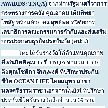
AWARDS: TNQA)
จาก
ท่านรัฐมนตรีว่าการ
กระทรวงการคลัง คุณอาคม เติมพิทยา
ไพสิฐ
พร้อมด้วย
ดร
.
สุทธิพล ทวีชัยการ
เลขาธิการคณะกรรมการกำกับและส่งเสริม
การประกอบธุรกิจประกันภัย
(
คปภ
.)
โดยได้รับ
รางวัลโล่ตัวแทนคุณภาพ
ดีเด่นกิตติคุณ
15
ปี
TNQA
จำนวน 1 ราย
คือ
คุณโชติกา จินนุพงค์
ที่ปรึกษาประกัน
ชีวิต
OCEAN LIFE
ไทยสมุทร สาขา
นครศรีธรรมราช
นอกจากนั้นยังมีที่ปรึกษา
ประกันชีวิตรับรางวัลอีกจำนวน 39 ราย