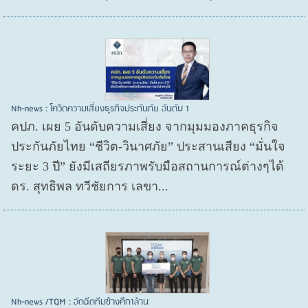
Nh-news : โควิดความเสี่ยงธุรกิจประกันภัย อันดับ 1
คปภ. เผย 5 อันดับความเสี่ยง จากมุมมองภาคธุรกิจ
ประกันภัยไทย “ชีวิต-วินาศภัย” ประสานเสียง “มั่นใจ
ระยะ 3 ปี” ยังมีเสถียรภาพรับมือสถานการณ์ต่างๆได้
ดร. สุทธิพล ทวีชัยการ เลขา...
Nh-news /TQM : อัดฉีดทีมช้างศึก1ล้าน