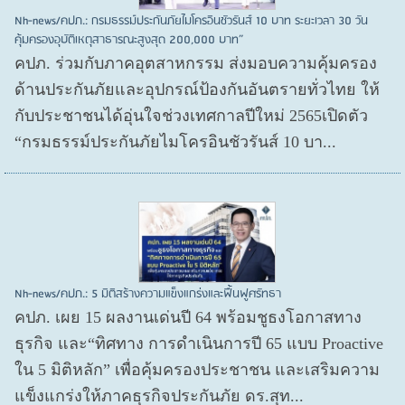
Nh-news/คปภ.: กรมธรรม์ประกันภัยไมโครอินชัวรันส์ 10 บาท ระยะเวลา 30 วัน
คุ้มครองอุบัติเหตุสาธารณะสูงสุด 200,000 บาท”
คปภ. ร่วมกับภาคอุตสาหกรรม ส่งมอบความคุ้มครอง
ด้านประกันภัยและอุปกรณ์ป้องกันอันตรายทั่วไทย ให้
กับประชาชนได้อุ่นใจช่วงเทศกาลปีใหม่ 2565เปิดตัว
“กรมธรรม์ประกันภัยไมโครอินชัวรันส์ 10 บา...
Nh-news/คปภ.: 5 มิติสร้างความแข็งแกร่งและฟื้นฟูศรัทธา
คปภ. เผย 15 ผลงานเด่นปี 64 พร้อมชูธงโอกาสทาง
ธุรกิจ และ“ทิศทาง การดำเนินการปี 65 แบบ Proactive
ใน 5 มิติหลัก” เพื่อคุ้มครองประชาชน และเสริมความ
แข็งแกร่งให้ภาคธุรกิจประกันภัย ดร.สุท...