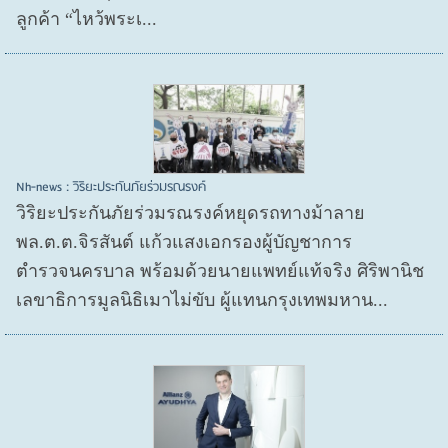
ลูกค้า “ไหว้พระเ...
Nh-news : วิริยะประกันภัยร่วมรณรงค์
วิริยะประกันภัยร่วมรณรงค์หยุดรถทางม้าลาย
พล.ต.ต.จิรสันต์ แก้วแสงเอกรองผู้บัญชาการ
ตำรวจนครบาล พร้อมด้วยนายแพทย์แท้จริง ศิริพานิช
เลขาธิการมูลนิธิเมาไม่ขับ ผู้แทนกรุงเทพมหาน...