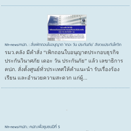
Nh-news/คปภ. : สั่งเพิกถอนใบอนุญาต 'เดอะ วัน ประกันภัย' สังเวยประกันโควิด
รมว.คลัง มีคำสั่ง “เพิกถอนใบอนุญาตประกอบธุรกิจ
ประกันวินาศภัย เดอะ วัน ประกันภัย” แล้ว เลขาธิการ
คปภ. สั่งตั้งศูนย์ทั่วประเทศให้คำแนะนำ รับเรื่องร้อง
เรียน และอำนวยความสะดวก แก่ผู้...
Nh-news/คปภ.: คปภ.เพื่อชุมชนปีที่ 5