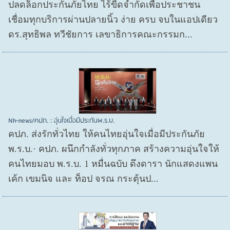
ปลดล็อกประกันภัยไทย ไร้ขีดจำกัดเพื่อประชาชน
เชื่อมทุกบริการผ่านปลายนิ้ว ง่าย ครบ จบในแอปเดียว
ดร.สุทธิพล ทวีชัยการ เลขาธิการคณะกรรมก...
Nh-news/คปภ. : อุ่นใจเมื่อมีประกันพ.ร.บ.
คปภ. ส่งรักทั่วไทย ให้คนไทยอุ่นใจเมื่อมีประกันภัย
พ.ร.บ.· คปภ. ผนึกกำลังทั่วทุกภาค สร้างความอุ่นใจให้
คนไทยมอบ พ.ร.บ. 1 หมื่นฉบับ ดึงดารา นักแสดงแพน
เค้ก เขมนิจ และ ท็อป จรณ กระตุ้นป...