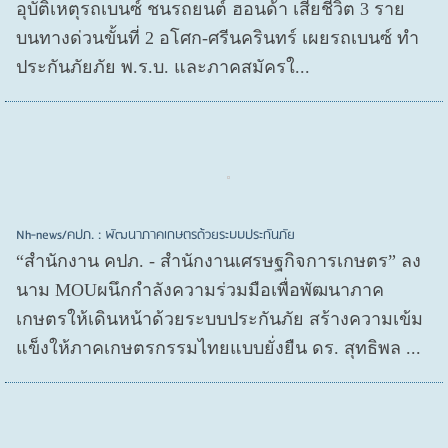
อุบัติเหตุรถเบนซ์ ชนรถยนต์ ฮอนด้า เสียชีวิต 3 ราย
บนทางด่วนขั้นที่ 2 อโศก-ศรีนครินทร์ เผยรถเบนซ์ ทำ
ประกันภัยภัย พ.ร.บ. และภาคสมัครใ...
Nh-news/คปภ. : พัฒนาภาคเกษตรด้วยระบบประกันภัย
“สำนักงาน คปภ. - สำนักงานเศรษฐกิจการเกษตร” ลง
นาม MOUผนึกกำลังความร่วมมือเพื่อพัฒนาภาค
เกษตรให้เดินหน้าด้วยระบบประกันภัย สร้างความเข้ม
แข็งให้ภาคเกษตรกรรมไทยแบบยั่งยืน ดร. สุทธิพล ...