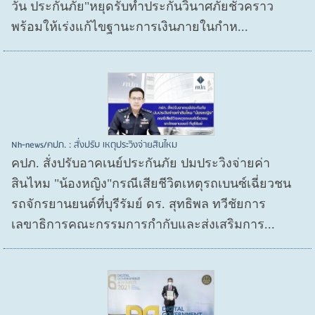
วัน ประกันภัย"หยุดรับทำประกันวินาศภัยชั่วคราว
พร้อมให้เร่งแก้ไขฐานะการเงินภายในกำห...
Nh-news/คปภ. : สั่งปรับ เหตุประวิงจ่ายสินไหม
คปภ. สั่งปรับอาคเนย์ประกันภัย ปมประวิงจ่ายค่า
สินไหม "น้องหญิง"กรณีเสียชีวิตเหตุรถเบนซ์เฉี่ยวชน
รถจักรยานยนต์ที่บุรีรัมย์ ดร. สุทธิพล ทวีชัยการ
เลขาธิการคณะกรรมการกำกับและส่งเสริมการ...