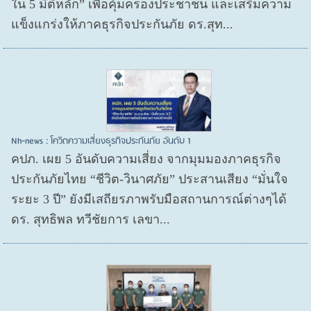
ใน 5 มิติหลัก” เพื่อคุ้มครองประชาชน และเสริมความ
แข็งแกร่งให้ภาคธุรกิจประกันภัย ดร.สุท...
Nh-news : โควิดความเสี่ยงธุรกิจประกันภัย อันดับ 1
คปภ. เผย 5 อันดับความเสี่ยง จากมุมมองภาคธุรกิจ
ประกันภัยไทย “ชีวิต-วินาศภัย” ประสานเสียง “มั่นใจ
ระยะ 3 ปี” ยังมีเสถียรภาพรับมือสถานการณ์ต่างๆได้
ดร. สุทธิพล ทวีชัยการ เลขา...