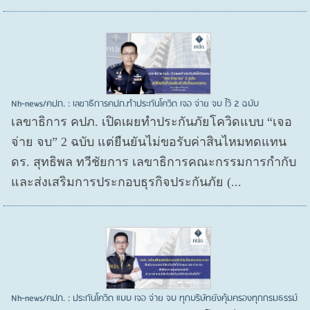
Nh-news/คปภ. : เลขาธิการคปภ.ทำประกันโควิด เจอ จ่าย จบ ไว้ 2 ฉบับ
เลขาธิการ คปภ. เปิดเผยทำประกันภัยโควิดแบบ “เจอ
จ่าย จบ” 2 ฉบับ แต่ยืนยันไม่ขอรับค่าสินไหมทดแทน
ดร. สุทธิพล ทวีชัยการ เลขาธิการคณะกรรมการกำกับ
และส่งเสริมการประกอบธุรกิจประกันภัย (...
Nh-news/คปภ. : ประกันโควิด แบบ เจอ จ่าย จบ ทุกบริษัทยังคุ้มครองทุกกรมธรรม์