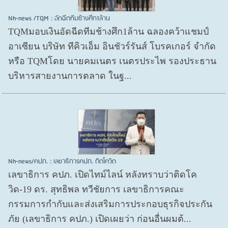
Nh-news /TQM : อัดฉีดทีมช้างศึก1ล้าน
TQMมอบเงินอัดฉีดทีมช้างศึก1ล้าน ฉลองคว้าแชมป์
อาเซียน บริษัท ทีคิวเอ็ม อินชัวร์รันส์ โบรคเกอร์ จำกัด
หรือ TQMโดย นายคมเนตร เนตรประไพ รองประธาน
บริหารสายงานการตลาด ในฐ...
Nh-news/คปภ. : เลขาธิการคปภ. ติดโควิด
เลขาธิการ คปภ. เปิดไทม์ไลน์ หลังทราบว่าติดโค
วิด-19 ดร. สุทธิพล ทวีชัยการ เลขาธิการคณะ
กรรมการกำกับและส่งเสริมการประกอบธุรกิจประกัน
ภัย (เลขาธิการ คปภ.) เปิดเผยว่า ก่อนอื่นผมต้...