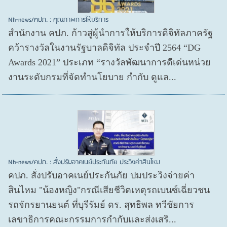
Nh-news/คปภ. : คุณภาพการให้บริการ
สำนักงาน คปภ. ก้าวสู่ผู้นำการให้บริการดิจิทัลภาครัฐ
คว้ารางวัลในงานรัฐบาลดิจิทัล ประจำปี 2564 “DG
Awards 2021” ประเภท “รางวัลพัฒนาการดีเด่นหน่วย
งานระดับกรมที่จัดทำนโยบาย กำกับ ดูแล...
Nh-news/คปภ. : สั่งปรับอาคเนย์ประกันภัย ประวิงค่าสินไหม
คปภ. สั่งปรับอาคเนย์ประกันภัย ปมประวิงจ่ายค่า
สินไหม "น้องหญิง"กรณีเสียชีวิตเหตุรถเบนซ์เฉี่ยวชน
รถจักรยานยนต์ ที่บุรีรัมย์ ดร. สุทธิพล ทวีชัยการ
เลขาธิการคณะกรรมการกำกับและส่งเสริ...