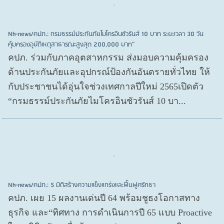
Nh-news/คปภ.: กรมธรรม์ประกันภัยไมโครอินชัวรันส์ 10 บาท ระยะเวลา 30 วัน
คุ้มครองอุบัติเหตุสาธารณะสูงสุด 200,000 บาท”
คปภ. ร่วมกับภาคอุตสาหกรรม ส่งมอบความคุ้มครอง
ด้านประกันภัยและอุปกรณ์ป้องกันอันตรายทั่วไทย ให้
กับประชาชนได้อุ่นใจช่วงเทศกาลปีใหม่ 2565เปิดตัว
“กรมธรรม์ประกันภัยไมโครอินชัวรันส์ 10 บา...
Nh-news/คปภ.: 5 มิติสร้างความแข็งแกร่งและฟื้นฟูศรัทธา
คปภ. เผย 15 ผลงานเด่นปี 64 พร้อมชูธงโอกาสทาง
ธุรกิจ และ“ทิศทาง การดำเนินการปี 65 แบบ Proactive