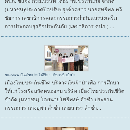
คปภ. ชี้แจง กรณีบริษัท เดอะ วัน ประกันภัย จำกัด
(มหาชน)ประกาศปิดปรับปรุงชั่วคราว นายสุทธิพล ทวี
ชัยการ เลขาธิการคณะกรรมการกำกับและส่งเสริม
การประกอบธุรกิจประกันภัย (เลขาธิการ คปภ.) ...
Nh-news/เมืองไทยประกันชีวิต : บริจาคเงินผ้าป่า
เมืองไทยประกันชีวิต บริจาคเงินผ้าป่าเพื่อ การศึกษา
ให้แก่โรงเรียนวัดหนองกบ บริษัท เมืองไทยประกันชีวิต
จำกัด (มหาชน) โดยนายโพธิพงษ์ ล่ำซำ ประธาน
กรรมการ นางยุพา ล่ำซำ นายสาระ ล่ำซำ...