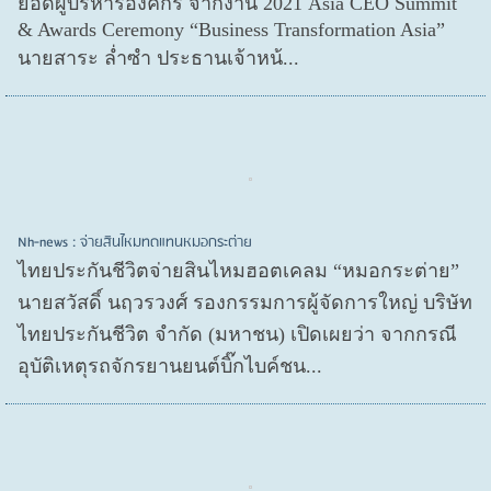
ยอดผู้บริหารองค์กร จากงาน 2021 Asia CEO Summit
& Awards Ceremony “Business Transformation Asia”
นายสาระ ล่ำซำ ประธานเจ้าหน้...
Nh-news : จ่ายสินไหมทดแทนหมอกระต่าย
ไทยประกันชีวิตจ่ายสินไหมฮอตเคลม “หมอกระต่าย”
นายสวัสดิ์ นฤวรวงศ์ รองกรรมการผู้จัดการใหญ่ บริษัท
ไทยประกันชีวิต จำกัด (มหาชน) เปิดเผยว่า จากกรณี
อุบัติเหตุรถจักรยานยนต์บิ๊กไบค์ชน...