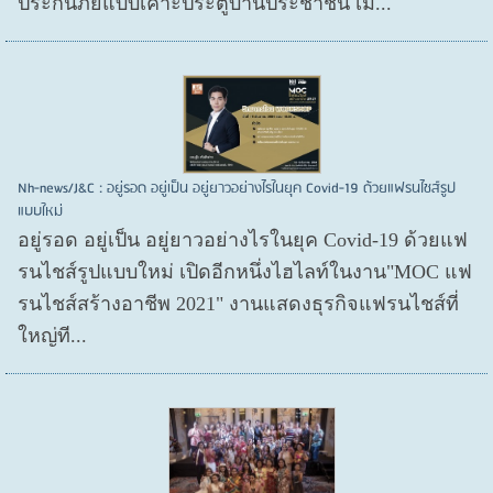
ประกันภัยแบบเคาะประตูบ้านประชาชน เมื...
Nh-news/J&C : อยู่รอด อยู่เป็น อยู่ยาวอย่างไรในยุค Covid-19 ด้วยแฟรนไชส์รูป
แบบใหม่
อยู่รอด อยู่​เป็น อยู่​ยาวอย่างไรในยุค Covid​-19 ด้วยแฟ
รนไชส์​รูปแบบใหม่ เปิดอีกหนึ่งไฮไลท์ในงาน"MOC แฟ
รนไชส์สร้างอาชีพ 2021" งานแสดงธุรกิจแฟรนไชส์ที่
ใหญ่ที...