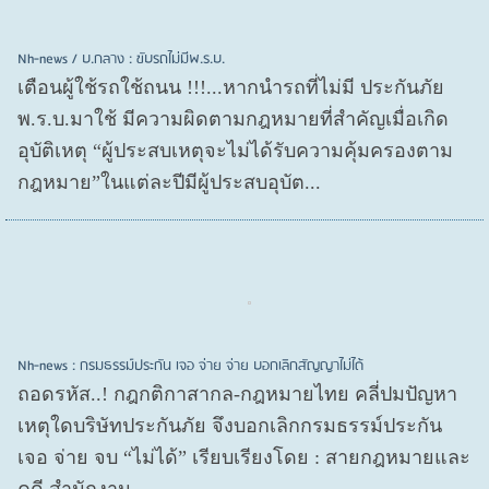
Nh-news / บ.กลาง : ขับรถไม่มีพ.ร.บ.
เตือนผู้ใช้รถใช้ถนน !!!...หากนำรถที่ไม่มี ประกันภัย
พ.ร.บ.มาใช้ มีความผิดตามกฎหมายที่สำคัญเมื่อเกิด
อุบัติเหตุ “ผู้ประสบเหตุจะไม่ได้รับความคุ้มครองตาม
กฎหมาย”ในแต่ละปีมีผู้ประสบอุบัต...
Nh-news : กรมธรรม์ประกัน เจอ จ่าย จ่าย บอกเลิกสัญญาไม่ได้
ถอดรหัส..! กฎกติกาสากล-กฎหมายไทย คลี่ปมปัญหา
เหตุใดบริษัทประกันภัย จึงบอกเลิกกรมธรรม์ประกัน
เจอ จ่าย จบ “ไม่ได้” เรียบเรียงโดย : สายกฎหมายและ
คดี สำนักงาน...