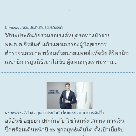
Nh-news : วิริยะประกันภัยร่วมรณรงค์
วิริยะประกันภัยร่วมรณรงค์หยุดรถทางม้าลาย
พล.ต.ต.จิรสันต์ แก้วแสงเอกรองผู้บัญชาการ
ตำรวจนครบาล พร้อมด้วยนายแพทย์แท้จริง ศิริพานิช
เลขาธิการมูลนิธิเมาไม่ขับ ผู้แทนกรุงเทพมหาน...
Nh-news : อลิอันซ์ อยุธยา ประกันภัย โชว์แกร่ง สถานะการเงินปึ้ก
อลิอันซ์ อยุธยา ประกันภัย โชว์แกร่ง สถานะการเงิน
ปึ้กพร้อมเดินหน้าปี 65 ชูกลยุทธ์เติบโต ตั้งเป้าเบี้ยรับ