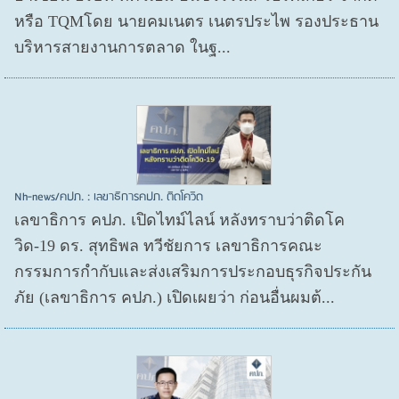
หรือ TQMโดย นายคมเนตร เนตรประไพ รองประธาน
บริหารสายงานการตลาด ในฐ...
Nh-news/คปภ. : เลขาธิการคปภ. ติดโควิด
เลขาธิการ คปภ. เปิดไทม์ไลน์ หลังทราบว่าติดโค
วิด-19 ดร. สุทธิพล ทวีชัยการ เลขาธิการคณะ
กรรมการกำกับและส่งเสริมการประกอบธุรกิจประกัน
ภัย (เลขาธิการ คปภ.) เปิดเผยว่า ก่อนอื่นผมต้...