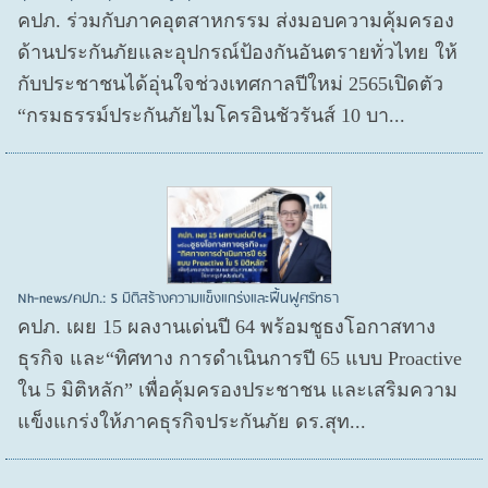
คปภ. ร่วมกับภาคอุตสาหกรรม ส่งมอบความคุ้มครอง
ด้านประกันภัยและอุปกรณ์ป้องกันอันตรายทั่วไทย ให้
กับประชาชนได้อุ่นใจช่วงเทศกาลปีใหม่ 2565เปิดตัว
“กรมธรรม์ประกันภัยไมโครอินชัวรันส์ 10 บา...
Nh-news/คปภ.: 5 มิติสร้างความแข็งแกร่งและฟื้นฟูศรัทธา
คปภ. เผย 15 ผลงานเด่นปี 64 พร้อมชูธงโอกาสทาง
ธุรกิจ และ“ทิศทาง การดำเนินการปี 65 แบบ Proactive
ใน 5 มิติหลัก” เพื่อคุ้มครองประชาชน และเสริมความ
แข็งแกร่งให้ภาคธุรกิจประกันภัย ดร.สุท...