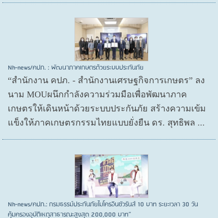
Nh-news/คปภ. : พัฒนาภาคเกษตรด้วยระบบประกันภัย
“สำนักงาน คปภ. - สำนักงานเศรษฐกิจการเกษตร” ลง
นาม MOUผนึกกำลังความร่วมมือเพื่อพัฒนาภาค
เกษตรให้เดินหน้าด้วยระบบประกันภัย สร้างความเข้ม
แข็งให้ภาคเกษตรกรรมไทยแบบยั่งยืน ดร. สุทธิพล ...
Nh-news/คปภ.: กรมธรรม์ประกันภัยไมโครอินชัวรันส์ 10 บาท ระยะเวลา 30 วัน
คุ้มครองอุบัติเหตุสาธารณะสูงสุด 200,000 บาท”