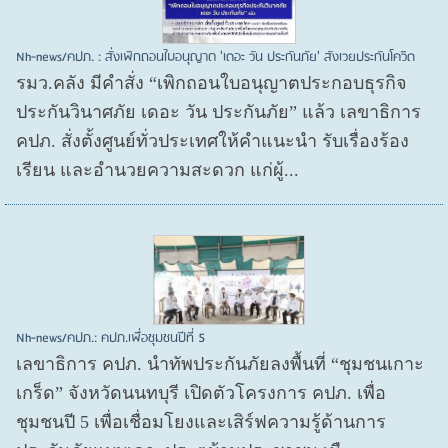
Nh-news/คปภ. : สั่งเพิกถอนใบอนุญาต 'เดอะ วัน ประกันภัย' สังเวยประกันโควิด
รมว.คลัง มีคำสั่ง “เพิกถอนใบอนุญาตประกอบธุรกิจ
ประกันวินาศภัย เดอะ วัน ประกันภัย” แล้ว เลขาธิการ
คปภ. สั่งตั้งศูนย์ทั่วประเทศให้คำแนะนำ รับเรื่องร้อง
เรียน และอำนวยความสะดวก แก่ผู้...
Nh-news/คปภ.: คปภ.เพื่อชุมชนปีที่ 5
เลขาธิการ คปภ. นำทัพประกันภัยลงพื้นที่ “ชุมชนเกาะ
เกร็ด” จังหวัดนนทบุรี เปิดตัวโครงการ คปภ. เพื่อ
ชุมชนปี 5 เพื่อเชื่อมโยงและเสิร์ฟความรู้ด้านการ