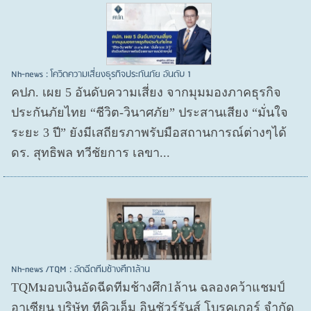
Nh-news : โควิดความเสี่ยงธุรกิจประกันภัย อันดับ 1
คปภ. เผย 5 อันดับความเสี่ยง จากมุมมองภาคธุรกิจ
ประกันภัยไทย “ชีวิต-วินาศภัย” ประสานเสียง “มั่นใจ
ระยะ 3 ปี” ยังมีเสถียรภาพรับมือสถานการณ์ต่างๆได้
ดร. สุทธิพล ทวีชัยการ เลขา...
Nh-news /TQM : อัดฉีดทีมช้างศึก1ล้าน
TQMมอบเงินอัดฉีดทีมช้างศึก1ล้าน ฉลองคว้าแชมป์
อาเซียน บริษัท ทีคิวเอ็ม อินชัวร์รันส์ โบรคเกอร์ จำกัด