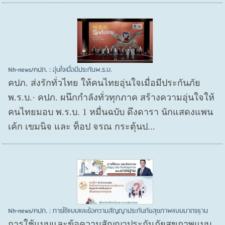
Nh-news/คปภ. : อุ่นใจเมื่อมีประกันพ.ร.บ.
คปภ. ส่งรักทั่วไทย ให้คนไทยอุ่นใจเมื่อมีประกันภัย
พ.ร.บ.· คปภ. ผนึกกำลังทั่วทุกภาค สร้างความอุ่นใจให้
คนไทยมอบ พ.ร.บ. 1 หมื่นฉบับ ดึงดารา นักแสดงแพน
เค้ก เขมนิจ และ ท็อป จรณ กระตุ้นป...
Nh-news/คปภ. : การใช้แบบและข้อความสัญญาประกันภัยสุขภาพแบบมาตรฐาน
การใช้แบบและข้อความสัญญาประกันภัยสุขภาพแบบ