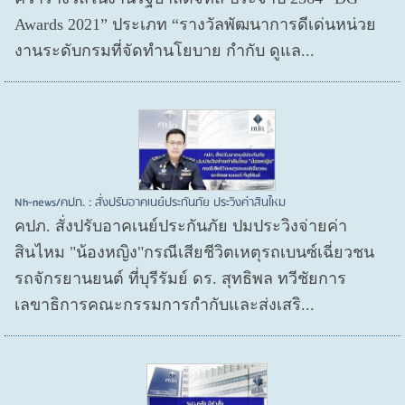
Awards 2021” ประเภท “รางวัลพัฒนาการดีเด่นหน่วย
งานระดับกรมที่จัดทำนโยบาย กำกับ ดูแล...
Nh-news/คปภ. : สั่งปรับอาคเนย์ประกันภัย ประวิงค่าสินไหม
คปภ. สั่งปรับอาคเนย์ประกันภัย ปมประวิงจ่ายค่า
สินไหม "น้องหญิง"กรณีเสียชีวิตเหตุรถเบนซ์เฉี่ยวชน
รถจักรยานยนต์ ที่บุรีรัมย์ ดร. สุทธิพล ทวีชัยการ
เลขาธิการคณะกรรมการกำกับและส่งเสริ...