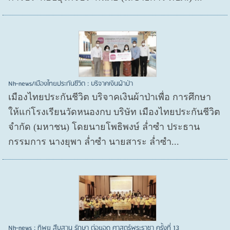
Nh-news/เมืองไทยประกันชีวิต : บริจาคเงินผ้าป่า
เมืองไทยประกันชีวิต บริจาคเงินผ้าป่าเพื่อ การศึกษา
ให้แก่โรงเรียนวัดหนองกบ บริษัท เมืองไทยประกันชีวิต
จำกัด (มหาชน) โดยนายโพธิพงษ์ ล่ำซำ ประธาน
กรรมการ นางยุพา ล่ำซำ นายสาระ ล่ำซำ...
Nh-news : ทิพย สืบสาน รักษา ต่อยอด ศาสตร์พระราชา ครั้งที่ 13