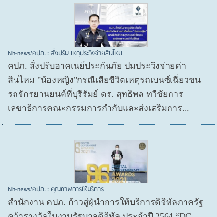
Nh-news/คปภ. : สั่งปรับ เหตุประวิงจ่ายสินไหม
คปภ. สั่งปรับอาคเนย์ประกันภัย ปมประวิงจ่ายค่า
สินไหม "น้องหญิง"กรณีเสียชีวิตเหตุรถเบนซ์เฉี่ยวชน
รถจักรยานยนต์ที่บุรีรัมย์ ดร. สุทธิพล ทวีชัยการ
เลขาธิการคณะกรรมการกำกับและส่งเสริมการ...
Nh-news/คปภ. : คุณภาพการให้บริการ
สำนักงาน คปภ. ก้าวสู่ผู้นำการให้บริการดิจิทัลภาครัฐ
คว้ารางวัลในงานรัฐบาลดิจิทัล ประจำปี 2564 “DG