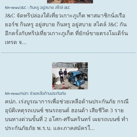
Nh-news/J&C : กินหรู อยู่สบาย สไตล์ J&C
J&C จัดทริปล่องใต้เที่ยวเกาะภูเก็ต พาสมาชิกนั่งเรือ
ยอร์ช กินหรู อยู่สบาย กินหรู อยู่สบาย สไตล์ J&C กัน
อีกครั้งกับทริปเที่ยวเกาะภูเก็ต ที่ยักษ์ขายตรงโมเดิร์น
เทรด จ...
Nh-news/คปภ: ช่วยเหลือด้านประกันภัย
คปภ. เร่งบูรณาการเพื่อช่วยเหลือด้านประกันภัย กรณี
อุบัติเหตุรถเบนซ์ ชนรถยนต์ ฮอนด้า เสียชีวิต 3 ราย
บนทางด่วนขั้นที่ 2 อโศก-ศรีนครินทร์ เผยรถเบนซ์ ทำ
ประกันภัยภัย พ.ร.บ. และภาคสมัครใ...