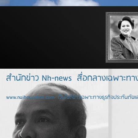
สำนักข่าว Nh-news สื่อกลางเฉพาะท
www.naihouonline.com เว็บไซต์ข่าวเฉพาะทางธุรกิจประกันภัยแล