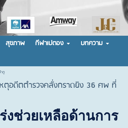
สุขภาพ
กีฬาเปตอง
บทความ
ลำภู
 เหตุอดีตตำรวจคลั่งกราดยิง 36 ศพ ที่
เร่งช่วยเหลือด้านการ