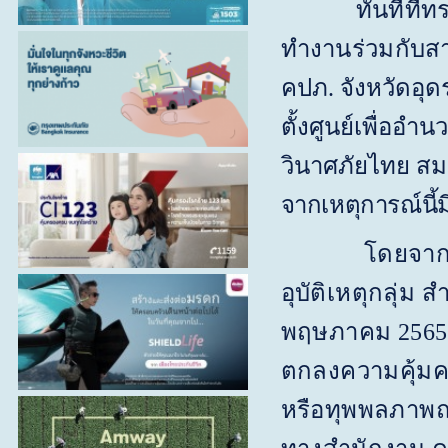
ทันทีที่ทราบข
ทำงานร่วมกับส
คปภ. จังหวัดอุด
ตั้งศูนย์เพื่ออ
วินาศภัยไทย สม
จากเหตุการณ์นี้
โดยจากการตรว
อุบัติเหตุกลุ่ม 
พฤษภาคม 2565 สิ
ตกลงความคุ้มคร
หรือทุพพลภาพถา