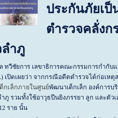
ประกันภัยเป็
ตำรวจคลั่งกรา
ลำภู
ีชัยการ เลขาธิการคณะกรรมการกำกับและส
.)
เปิดเผยว่า จากกรณีอดีตตำรวจได้ก่อเหตุ
ด็กเล็กภายในศูนย์
พัฒนาเด็กเล็ก องค์การบ
ภู รวมทั้งใช้อาวุธปืนยิงภรรยา ลูก และตัวเอง
2 ราย นั้น