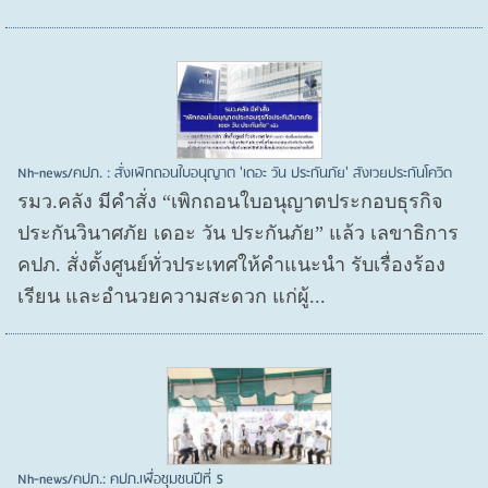
Nh-news/คปภ. : สั่งเพิกถอนใบอนุญาต 'เดอะ วัน ประกันภัย' สังเวยประกันโควิด
รมว.คลัง มีคำสั่ง “เพิกถอนใบอนุญาตประกอบธุรกิจ
ประกันวินาศภัย เดอะ วัน ประกันภัย” แล้ว เลขาธิการ
คปภ. สั่งตั้งศูนย์ทั่วประเทศให้คำแนะนำ รับเรื่องร้อง
เรียน และอำนวยความสะดวก แก่ผู้...
Nh-news/คปภ.: คปภ.เพื่อชุมชนปีที่ 5