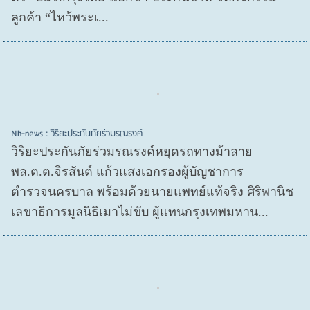
ลูกค้า “ไหว้พระเ...
Nh-news : วิริยะประกันภัยร่วมรณรงค์
วิริยะประกันภัยร่วมรณรงค์หยุดรถทางม้าลาย
พล.ต.ต.จิรสันต์ แก้วแสงเอกรองผู้บัญชาการ
ตำรวจนครบาล พร้อมด้วยนายแพทย์แท้จริง ศิริพานิช
เลขาธิการมูลนิธิเมาไม่ขับ ผู้แทนกรุงเทพมหาน...