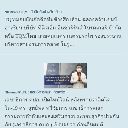
Nh-news /TQM : อัดฉีดทีมช้างศึก1ล้าน
TQMมอบเงินอัดฉีดทีมช้างศึก1ล้าน ฉลองคว้าแชมป์
อาเซียน บริษัท ทีคิวเอ็ม อินชัวร์รันส์ โบรคเกอร์ จำกัด
หรือ TQMโดย นายคมเนตร เนตรประไพ รองประธาน
บริหารสายงานการตลาด ในฐ...
Nh-news/คปภ. : เลขาธิการคปภ. ติดโควิด
เลขาธิการ คปภ. เปิดไทม์ไลน์ หลังทราบว่าติดโค
วิด-19 ดร. สุทธิพล ทวีชัยการ เลขาธิการคณะ
กรรมการกำกับและส่งเสริมการประกอบธุรกิจประกัน
ภัย (เลขาธิการ คปภ.) เปิดเผยว่า ก่อนอื่นผมต้...