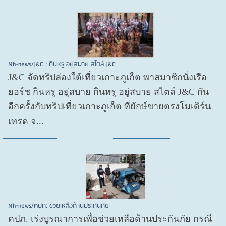
Nh-news/J&C : กินหรู อยู่สบาย สไตล์ J&C
J&C จัดทริปล่องใต้เที่ยวเกาะภูเก็ต พาสมาชิกนั่งเรือ
ยอร์ช กินหรู อยู่สบาย กินหรู อยู่สบาย สไตล์ J&C กัน
อีกครั้งกับทริปเที่ยวเกาะภูเก็ต ที่ยักษ์ขายตรงโมเดิร์น
เทรด จ...
Nh-news/คปภ: ช่วยเหลือด้านประกันภัย
คปภ. เร่งบูรณาการเพื่อช่วยเหลือด้านประกันภัย กรณี