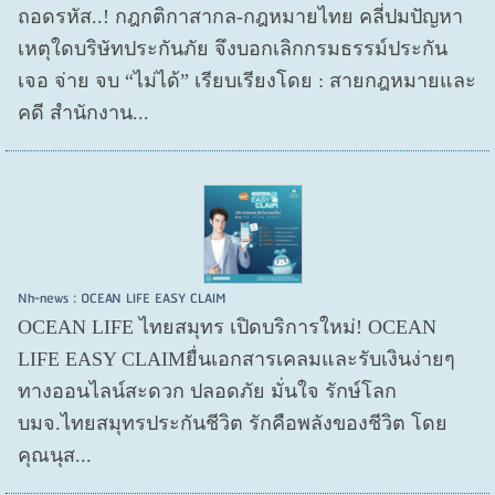
ถอดรหัส..! กฎกติกาสากล-กฎหมายไทย คลี่ปมปัญหา
เหตุใดบริษัทประกันภัย จึงบอกเลิกกรมธรรม์ประกัน
เจอ จ่าย จบ “ไม่ได้” เรียบเรียงโดย : สายกฎหมายและ
คดี สำนักงาน...
Nh-news : OCEAN LIFE EASY CLAIM
OCEAN LIFE ไทยสมุทร เปิดบริการใหม่! OCEAN
LIFE EASY CLAIMยื่นเอกสารเคลมและรับเงินง่ายๆ
ทางออนไลน์สะดวก ปลอดภัย มั่นใจ รักษ์โลก
บมจ.ไทยสมุทรประกันชีวิต รักคือพลังของชีวิต โดย
คุณนุส...