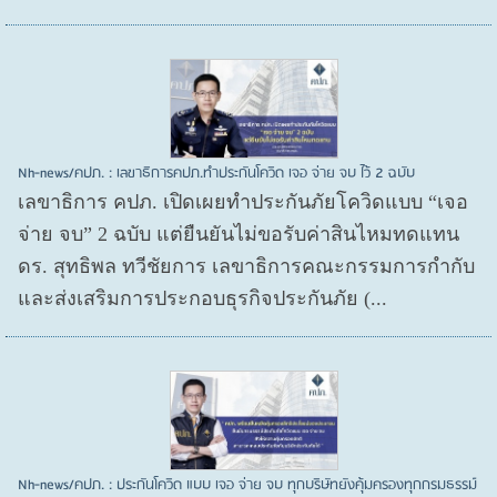
Nh-news/คปภ. : เลขาธิการคปภ.ทำประกันโควิด เจอ จ่าย จบ ไว้ 2 ฉบับ
เลขาธิการ คปภ. เปิดเผยทำประกันภัยโควิดแบบ “เจอ
จ่าย จบ” 2 ฉบับ แต่ยืนยันไม่ขอรับค่าสินไหมทดแทน
ดร. สุทธิพล ทวีชัยการ เลขาธิการคณะกรรมการกำกับ
และส่งเสริมการประกอบธุรกิจประกันภัย (...
Nh-news/คปภ. : ประกันโควิด แบบ เจอ จ่าย จบ ทุกบริษัทยังคุ้มครองทุกกรมธรรม์