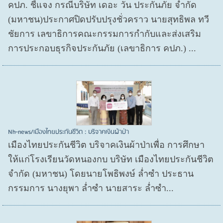
คปภ. ชี้แจง กรณีบริษัท เดอะ วัน ประกันภัย จำกัด
(มหาชน)ประกาศปิดปรับปรุงชั่วคราว นายสุทธิพล ทวี
ชัยการ เลขาธิการคณะกรรมการกำกับและส่งเสริม
การประกอบธุรกิจประกันภัย (เลขาธิการ คปภ.) ...
Nh-news/เมืองไทยประกันชีวิต : บริจาคเงินผ้าป่า
เมืองไทยประกันชีวิต บริจาคเงินผ้าป่าเพื่อ การศึกษา
ให้แก่โรงเรียนวัดหนองกบ บริษัท เมืองไทยประกันชีวิต
จำกัด (มหาชน) โดยนายโพธิพงษ์ ล่ำซำ ประธาน
กรรมการ นางยุพา ล่ำซำ นายสาระ ล่ำซำ...