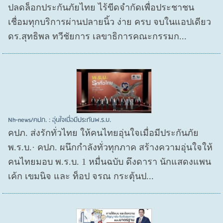
ปลดล็อกประกันภัยไทย ไร้ขีดจำกัดเพื่อประชาชน
เชื่อมทุกบริการผ่านปลายนิ้ว ง่าย ครบ จบในแอปเดียว
ดร.สุทธิพล ทวีชัยการ เลขาธิการคณะกรรมก...
Nh-news/คปภ. : อุ่นใจเมื่อมีประกันพ.ร.บ.
คปภ. ส่งรักทั่วไทย ให้คนไทยอุ่นใจเมื่อมีประกันภัย
พ.ร.บ.· คปภ. ผนึกกำลังทั่วทุกภาค สร้างความอุ่นใจให้
คนไทยมอบ พ.ร.บ. 1 หมื่นฉบับ ดึงดารา นักแสดงแพน
เค้ก เขมนิจ และ ท็อป จรณ กระตุ้นป...