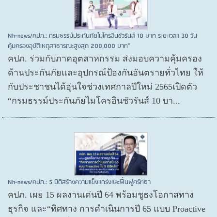
Nh-news/คปภ.: กรมธรรม์ประกันภัยไมโครอินชัวรันส์ 10 บาท ระยะเวลา 30 วัน
คุ้มครองอุบัติเหตุสาธารณะสูงสุด 200,000 บาท”
คปภ. ร่วมกับภาคอุตสาหกรรม ส่งมอบความคุ้มครอง
ด้านประกันภัยและอุปกรณ์ป้องกันอันตรายทั่วไทย ให้
กับประชาชนได้อุ่นใจช่วงเทศกาลปีใหม่ 2565เปิดตัว
“กรมธรรม์ประกันภัยไมโครอินชัวรันส์ 10 บา...
Nh-news/คปภ.: 5 มิติสร้างความแข็งแกร่งและฟื้นฟูศรัทธา
คปภ. เผย 15 ผลงานเด่นปี 64 พร้อมชูธงโอกาสทาง
ธุรกิจ และ“ทิศทาง การดำเนินการปี 65 แบบ Proactive