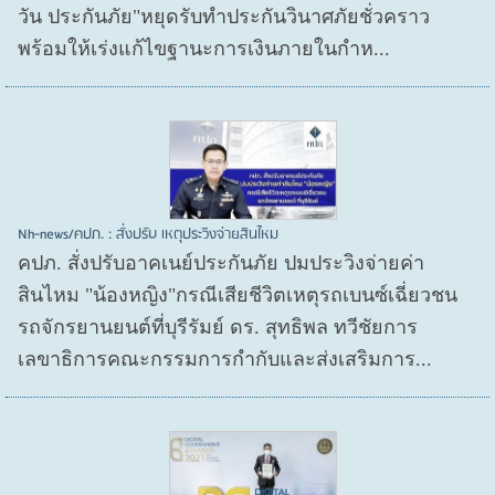
วัน ประกันภัย"หยุดรับทำประกันวินาศภัยชั่วคราว
พร้อมให้เร่งแก้ไขฐานะการเงินภายในกำห...
Nh-news/คปภ. : สั่งปรับ เหตุประวิงจ่ายสินไหม
คปภ. สั่งปรับอาคเนย์ประกันภัย ปมประวิงจ่ายค่า
สินไหม "น้องหญิง"กรณีเสียชีวิตเหตุรถเบนซ์เฉี่ยวชน
รถจักรยานยนต์ที่บุรีรัมย์ ดร. สุทธิพล ทวีชัยการ
เลขาธิการคณะกรรมการกำกับและส่งเสริมการ...