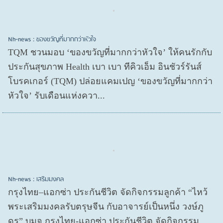
Nh-news : ของขวัญที่มากกว่าหัวใจ
TQM ชวนมอบ ‘ของขวัญที่มากกว่าหัวใจ’ ให้คนรักกับ
ประกันสุขภาพ Health เบา เบา ทีคิวเอ็ม อินชัวร์รันส์
โบรคเกอร์ (TQM) ปล่อยแคมเปญ ‘ของขวัญที่มากกว่า
หัวใจ’ รับเดือนแห่งควา...
Nh-news : เสริมมงคล
กรุงไทย–แอกซ่า ประกันชีวิต จัดกิจกรรมลูกค้า “ไหว้
พระเสริมมงคลรับตรุษจีน กับอาจารย์เป็นหนึ่ง วงษ์ภู
ดร” บมจ.กรุงไทย-แอกซ่า ประกันชีวิต จัดกิจกรรม