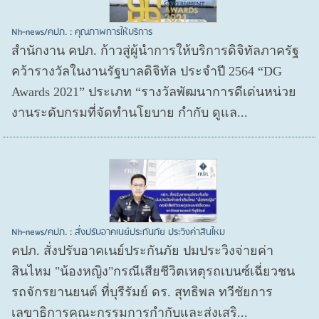
Nh-news/คปภ. : คุณภาพการให้บริการ
สำนักงาน คปภ. ก้าวสู่ผู้นำการให้บริการดิจิทัลภาครัฐ
คว้ารางวัลในงานรัฐบาลดิจิทัล ประจำปี 2564 “DG
Awards 2021” ประเภท “รางวัลพัฒนาการดีเด่นหน่วย
งานระดับกรมที่จัดทำนโยบาย กำกับ ดูแล...
Nh-news/คปภ. : สั่งปรับอาคเนย์ประกันภัย ประวิงค่าสินไหม
คปภ. สั่งปรับอาคเนย์ประกันภัย ปมประวิงจ่ายค่า
สินไหม "น้องหญิง"กรณีเสียชีวิตเหตุรถเบนซ์เฉี่ยวชน
รถจักรยานยนต์ ที่บุรีรัมย์ ดร. สุทธิพล ทวีชัยการ
เลขาธิการคณะกรรมการกำกับและส่งเสริ...