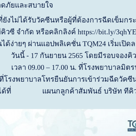
ลอดภัยและสบายใจ
ไม่ได้รับวัคซีนหรือผู้ที่ต้องการฉีดเข็มกร
คิวซี จำกัด หรือคลิกลิงค์
https://bit.ly/
3
qhY
ได้ง่ายๆ ผ่านแอปพลิเคชั่น
TQM24
เริ่มเปิด
ันนี้ -
17
กันยายน
2565
โดยมีรอบจองคิวฉ
ลา
09.00 – 17.00
น. ที่โรงพยาบาลมิตร
ที่โรงพยาบาลโทรยืนยันการเข้าร่วมฉีดวัคซี
ิมได้ที่ แผนกลูกค้าสัมพันธ์ บริษัท ทีคิ