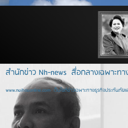
สำนักข่าว Nh-news สื่อกลางเฉพาะท
www.naihouonline.com เว็บไซต์ข่าวเฉพาะทางธุรกิจประกันภัยแล