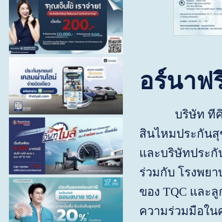
อร์นาฟร
บริษัท ทีคิวซ
สินไหมประกันสุ
และบริษัทประกั
ร่วมกับ โรงพย
ของ
TQC
และลูก
ความร่วมมือในคร