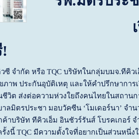
รพ.มิตรประ
เปิดจอง
ี
!
ี จำกัด หรือ
TQC
บริษัทในกลุ่มบมจ.ทีคิวเอ
ขภาพ ประกันอุบัติเหตุ และให้คำปรึกษาการเ
นชีวิต ส่งต่อความห่วงใยถึงคนไทยในสถานการ
าบาลมิตรประชา มอบวัคซีน
‘
โมเดอร์นา
’
จำน
ค้าบริษัท ทีคิวเอ็ม อินชัวร์รันส์ โบรคเกอร์ จ
ั้งนี้
TQC
มีความตั้งใจที่อยากเป็นส่วนหนึ