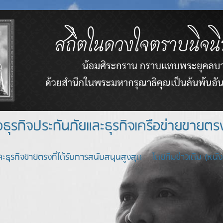
างธุรกิจประกันภัยและธุรกิจเครือข่า
ะธุรกิจขายตรงที่ได้รับการสนับสนุนสูงสุด โดยทีมข่าวเดิม (หนังสื