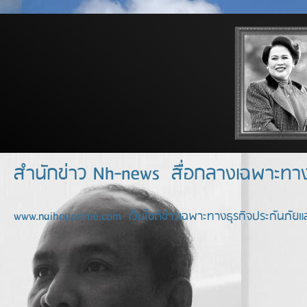
สำนักข่าว Nh-news สื่อกลางเฉพาะท
www.naihouonline.com เว็บไซต์ข่าวเฉพาะทางธุรกิจประกันภัยแล