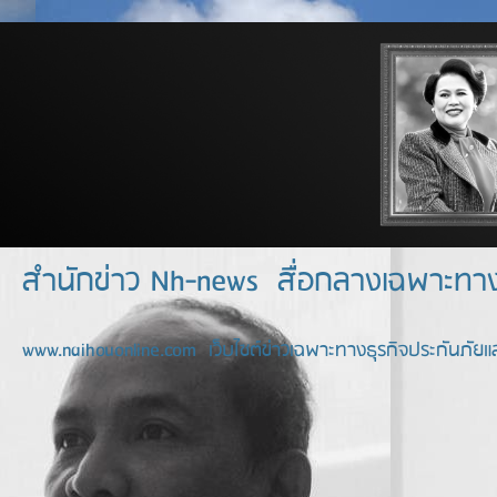
สำนักข่าว Nh-news สื่อกลางเฉพาะท
www.naihouonline.com เว็บไซต์ข่าวเฉพาะทางธุรกิจประกันภัยแล