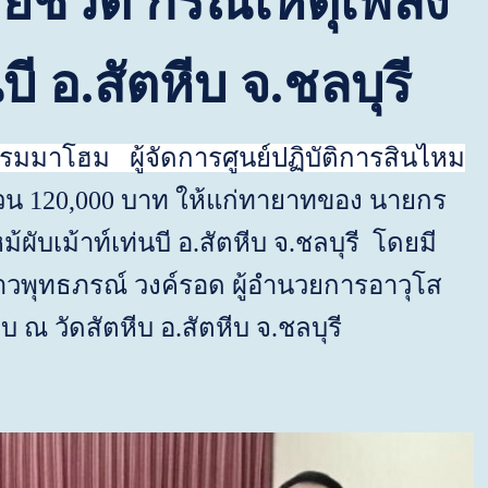
ียชีวิต กรณีเหตุเพลิง
บี อ.สัตหีบ จ.ชลบุรี
รมมาโฮม ผู้จัดการศูนย์ปฏิบัติการสินไหม
วน 120
,
000 บาท ให้แก่ทายาทของ
นายกร
ผับเม้าท์เท่นบี อ.สัตหีบ จ.ชลบุรี โดยมี
สาวพุทธภรณ์ วงค์รอด ผู้อำนวยการอาวุโส
ณ วัดสัตหีบ อ.สัตหีบ จ.ชลบุรี