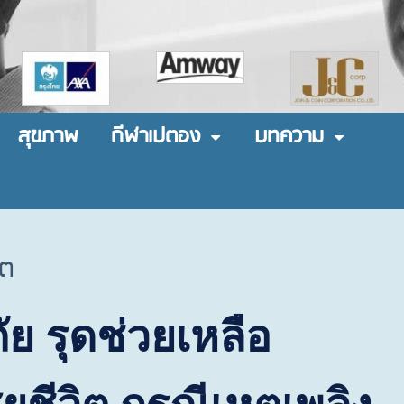
สุขภาพ
กีฬาเปตอง
บทความ
ิต
ัย รุดช่วยเหลือ