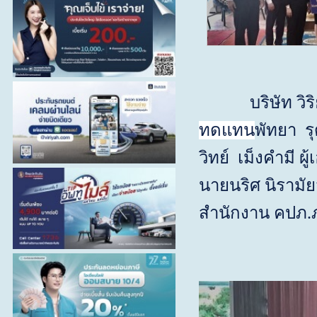
บริษัท วิริยะ
ทดแทน
พัทยา ร
วิทย์ เม็งคำมี
ผู
นายนริศ นิรามัย
สำนักงาน คปภ.ภา