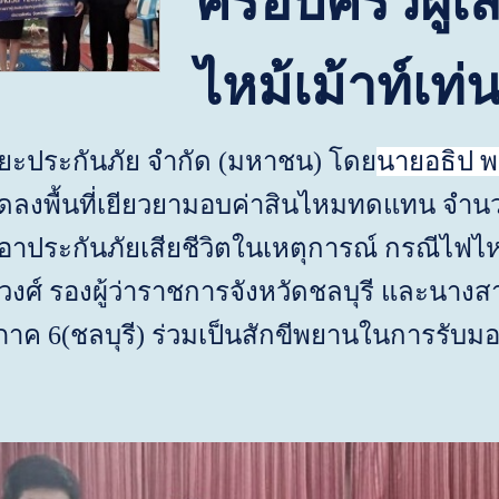
ครอบครัวผู้เส
ไหม้เม้าท์เท่น
ประกันภัย จำกัด (มหาชน) โดย
นายอธิป พ
ุดลงพื้นที่เยียวยามอบค่าสินไหมทดแทน จำน
้เอาประกันภัยเสียชีวิตในเหตุการณ์ กรณีไฟไหม้
วงศ์ รองผู้ว่าราชการจังหวัดชลบุรี และนาง
ค 6(ชลบุรี) ร่วมเป็นสักขีพยานในการรับมอบ 