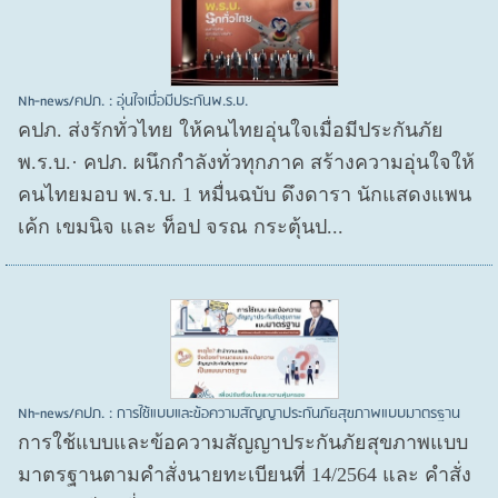
Nh-news/คปภ. : อุ่นใจเมื่อมีประกันพ.ร.บ.
คปภ. ส่งรักทั่วไทย ให้คนไทยอุ่นใจเมื่อมีประกันภัย
พ.ร.บ.· คปภ. ผนึกกำลังทั่วทุกภาค สร้างความอุ่นใจให้
คนไทยมอบ พ.ร.บ. 1 หมื่นฉบับ ดึงดารา นักแสดงแพน
เค้ก เขมนิจ และ ท็อป จรณ กระตุ้นป...
Nh-news/คปภ. : การใช้แบบและข้อความสัญญาประกันภัยสุขภาพแบบมาตรฐาน
การใช้แบบและข้อความสัญญาประกันภัยสุขภาพแบบ
มาตรฐานตามคำสั่งนายทะเบียนที่ 14/2564 และ คำสั่ง