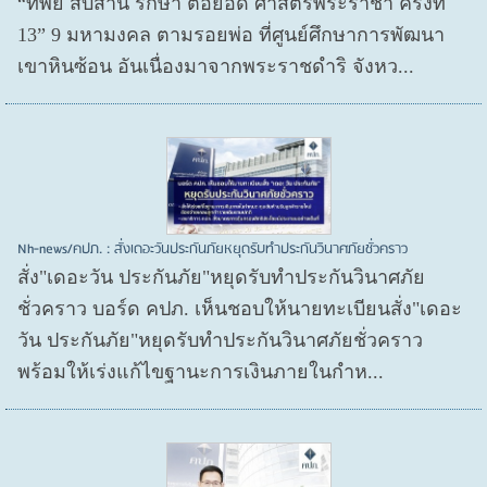
“ทิพย สืบสาน รักษา ต่อยอด ศาสตร์พระราชา ครั้งที่
13” 9 มหามงคล ตามรอยพ่อ ที่ศูนย์ศึกษาการพัฒนา
เขาหินซ้อน อันเนื่องมาจากพระราชดำริ จังหว...
Nh-news/คปภ. : สั่งเดอะวันประกันภัยหยุดรับทำประกันวินาศภัยชั่วคราว
สั่ง"เดอะวัน ประกันภัย"หยุดรับทำประกันวินาศภัย
ชั่วคราว บอร์ด คปภ. เห็นชอบให้นายทะเบียนสั่ง"เดอะ
วัน ประกันภัย"หยุดรับทำประกันวินาศภัยชั่วคราว
พร้อมให้เร่งแก้ไขฐานะการเงินภายในกำห...