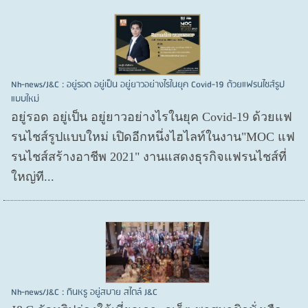
Nh-news/J&C : อยู่รอด อยู่เป็น อยู่ยาวอย่างไรในยุค Covid-19 ด้วยแฟรนไชส์รูป
แบบใหม่
อยู่รอด อยู่​เป็น อยู่​ยาวอย่างไรในยุค Covid​-19 ด้วยแฟ
รนไชส์​รูปแบบใหม่ เปิดอีกหนึ่งไฮไลท์ในงาน"MOC แฟ
รนไชส์สร้างอาชีพ 2021" งานแสดงธุรกิจแฟรนไชส์ที่
ใหญ่ที...
Nh-news/J&C : กินหรู อยู่สบาย สไตล์ J&C