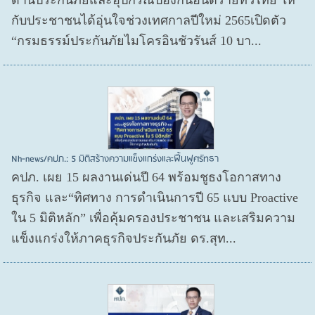
กับประชาชนได้อุ่นใจช่วงเทศกาลปีใหม่ 2565เปิดตัว
“กรมธรรม์ประกันภัยไมโครอินชัวรันส์ 10 บา...
Nh-news/คปภ.: 5 มิติสร้างความแข็งแกร่งและฟื้นฟูศรัทธา
คปภ. เผย 15 ผลงานเด่นปี 64 พร้อมชูธงโอกาสทาง
ธุรกิจ และ“ทิศทาง การดำเนินการปี 65 แบบ Proactive
ใน 5 มิติหลัก” เพื่อคุ้มครองประชาชน และเสริมความ
แข็งแกร่งให้ภาคธุรกิจประกันภัย ดร.สุท...