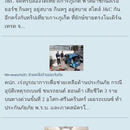
J&C จัดทริปล่องใต้เที่ยวเกาะภูเก็ต พาสมาชิกนั่งเรือ
ยอร์ช กินหรู อยู่สบาย กินหรู อยู่สบาย สไตล์ J&C กัน
อีกครั้งกับทริปเที่ยวเกาะภูเก็ต ที่ยักษ์ขายตรงโมเดิร์น
เทรด จ...
Nh-news/คปภ: ช่วยเหลือด้านประกันภัย
คปภ. เร่งบูรณาการเพื่อช่วยเหลือด้านประกันภัย กรณี
อุบัติเหตุรถเบนซ์ ชนรถยนต์ ฮอนด้า เสียชีวิต 3 ราย
บนทางด่วนขั้นที่ 2 อโศก-ศรีนครินทร์ เผยรถเบนซ์ ทำ
ประกันภัยภัย พ.ร.บ. และภาคสมัครใ...