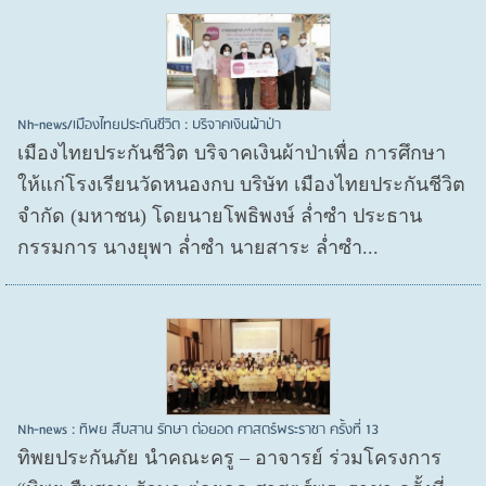
Nh-news/เมืองไทยประกันชีวิต : บริจาคเงินผ้าป่า
เมืองไทยประกันชีวิต บริจาคเงินผ้าป่าเพื่อ การศึกษา
ให้แก่โรงเรียนวัดหนองกบ บริษัท เมืองไทยประกันชีวิต
จำกัด (มหาชน) โดยนายโพธิพงษ์ ล่ำซำ ประธาน
กรรมการ นางยุพา ล่ำซำ นายสาระ ล่ำซำ...
Nh-news : ทิพย สืบสาน รักษา ต่อยอด ศาสตร์พระราชา ครั้งที่ 13
ทิพยประกันภัย นำคณะครู – อาจารย์ ร่วมโครงการ