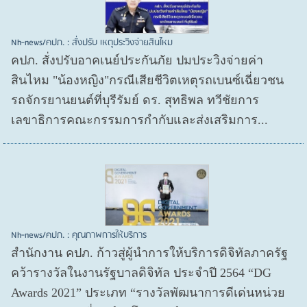
Nh-news/คปภ. : สั่งปรับ เหตุประวิงจ่ายสินไหม
คปภ. สั่งปรับอาคเนย์ประกันภัย ปมประวิงจ่ายค่า
สินไหม "น้องหญิง"กรณีเสียชีวิตเหตุรถเบนซ์เฉี่ยวชน
รถจักรยานยนต์ที่บุรีรัมย์ ดร. สุทธิพล ทวีชัยการ
เลขาธิการคณะกรรมการกำกับและส่งเสริมการ...
Nh-news/คปภ. : คุณภาพการให้บริการ
สำนักงาน คปภ. ก้าวสู่ผู้นำการให้บริการดิจิทัลภาครัฐ
คว้ารางวัลในงานรัฐบาลดิจิทัล ประจำปี 2564 “DG
Awards 2021” ประเภท “รางวัลพัฒนาการดีเด่นหน่วย