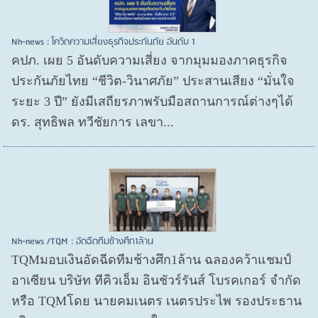
Nh-news : โควิดความเสี่ยงธุรกิจประกันภัย อันดับ 1
คปภ. เผย 5 อันดับความเสี่ยง จากมุมมองภาคธุรกิจ
ประกันภัยไทย “ชีวิต-วินาศภัย” ประสานเสียง “มั่นใจ
ระยะ 3 ปี” ยังมีเสถียรภาพรับมือสถานการณ์ต่างๆได้
ดร. สุทธิพล ทวีชัยการ เลขา...
Nh-news /TQM : อัดฉีดทีมช้างศึก1ล้าน
TQMมอบเงินอัดฉีดทีมช้างศึก1ล้าน ฉลองคว้าแชมป์
อาเซียน บริษัท ทีคิวเอ็ม อินชัวร์รันส์ โบรคเกอร์ จำกัด
หรือ TQMโดย นายคมเนตร เนตรประไพ รองประธาน