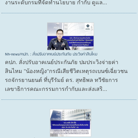
งานระดับกรมที่จัดทำนโยบาย กำกับ ดูแล...
Nh-news/คปภ. : สั่งปรับอาคเนย์ประกันภัย ประวิงค่าสินไหม
คปภ. สั่งปรับอาคเนย์ประกันภัย ปมประวิงจ่ายค่า
สินไหม "น้องหญิง"กรณีเสียชีวิตเหตุรถเบนซ์เฉี่ยวชน
รถจักรยานยนต์ ที่บุรีรัมย์ ดร. สุทธิพล ทวีชัยการ
เลขาธิการคณะกรรมการกำกับและส่งเสริ...