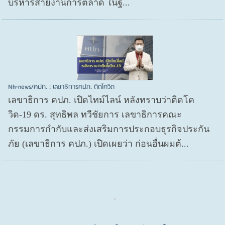
บริหารสายงานการตลาด ในฐ...
Nh-news/คปภ. : เลขาธิการคปภ. ติดโควิด
เลขาธิการ คปภ. เปิดไทม์ไลน์ หลังทราบว่าติดโค
วิด-19 ดร. สุทธิพล ทวีชัยการ เลขาธิการคณะ
กรรมการกำกับและส่งเสริมการประกอบธุรกิจประกัน
ภัย (เลขาธิการ คปภ.) เปิดเผยว่า ก่อนอื่นผมต้...