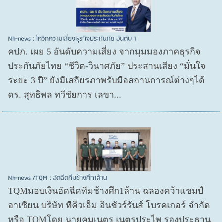
Nh-news : โควิดความเสี่ยงธุรกิจประกันภัย อันดับ 1
คปภ. เผย 5 อันดับความเสี่ยง จากมุมมองภาคธุรกิจ
ประกันภัยไทย “ชีวิต-วินาศภัย” ประสานเสียง “มั่นใจ
ระยะ 3 ปี” ยังมีเสถียรภาพรับมือสถานการณ์ต่างๆได้
ดร. สุทธิพล ทวีชัยการ เลขา...
Nh-news /TQM : อัดฉีดทีมช้างศึก1ล้าน
TQMมอบเงินอัดฉีดทีมช้างศึก1ล้าน ฉลองคว้าแชมป์
อาเซียน บริษัท ทีคิวเอ็ม อินชัวร์รันส์ โบรคเกอร์ จำกัด
หรือ TQMโดย นายคมเนตร เนตรประไพ รองประธาน