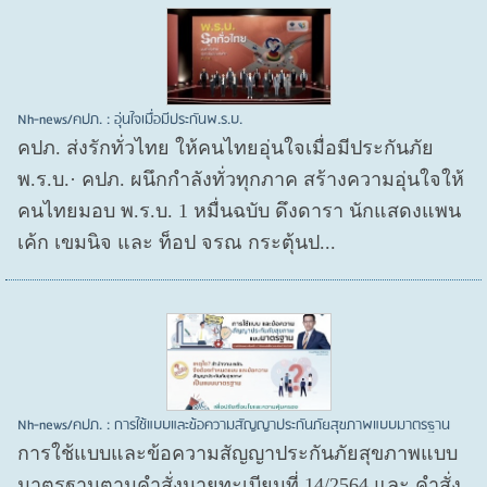
Nh-news/คปภ. : อุ่นใจเมื่อมีประกันพ.ร.บ.
คปภ. ส่งรักทั่วไทย ให้คนไทยอุ่นใจเมื่อมีประกันภัย
พ.ร.บ.· คปภ. ผนึกกำลังทั่วทุกภาค สร้างความอุ่นใจให้
คนไทยมอบ พ.ร.บ. 1 หมื่นฉบับ ดึงดารา นักแสดงแพน
เค้ก เขมนิจ และ ท็อป จรณ กระตุ้นป...
Nh-news/คปภ. : การใช้แบบและข้อความสัญญาประกันภัยสุขภาพแบบมาตรฐาน
การใช้แบบและข้อความสัญญาประกันภัยสุขภาพแบบ
มาตรฐานตามคำสั่งนายทะเบียนที่ 14/2564 และ คำสั่ง