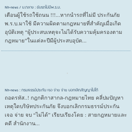
Nh-news / บ.กลาง : ขับรถไม่มีพ.ร.บ.
เตือนผู้ใช้รถใช้ถนน !!!...หากนำรถที่ไม่มี ประกันภัย
พ.ร.บ.มาใช้ มีความผิดตามกฎหมายที่สำคัญเมื่อเกิด
อุบัติเหตุ “ผู้ประสบเหตุจะไม่ได้รับความคุ้มครองตาม
กฎหมาย”ในแต่ละปีมีผู้ประสบอุบัต...
Nh-news : กรมธรรม์ประกัน เจอ จ่าย จ่าย บอกเลิกสัญญาไม่ได้
ถอดรหัส..! กฎกติกาสากล-กฎหมายไทย คลี่ปมปัญหา
เหตุใดบริษัทประกันภัย จึงบอกเลิกกรมธรรม์ประกัน
เจอ จ่าย จบ “ไม่ได้” เรียบเรียงโดย : สายกฎหมายและ
คดี สำนักงาน...