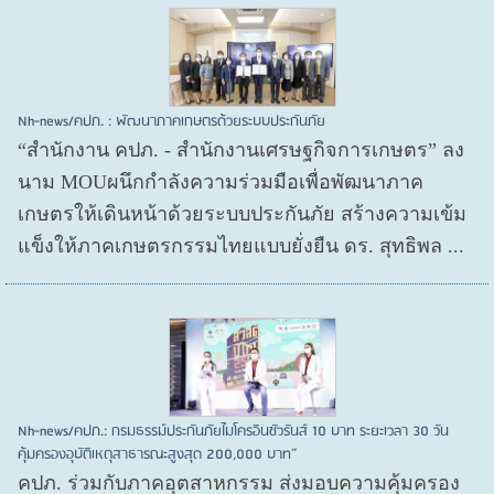
Nh-news/คปภ. : พัฒนาภาคเกษตรด้วยระบบประกันภัย
“สำนักงาน คปภ. - สำนักงานเศรษฐกิจการเกษตร” ลง
นาม MOUผนึกกำลังความร่วมมือเพื่อพัฒนาภาค
เกษตรให้เดินหน้าด้วยระบบประกันภัย สร้างความเข้ม
แข็งให้ภาคเกษตรกรรมไทยแบบยั่งยืน ดร. สุทธิพล ...
Nh-news/คปภ.: กรมธรรม์ประกันภัยไมโครอินชัวรันส์ 10 บาท ระยะเวลา 30 วัน
คุ้มครองอุบัติเหตุสาธารณะสูงสุด 200,000 บาท”
คปภ. ร่วมกับภาคอุตสาหกรรม ส่งมอบความคุ้มครอง