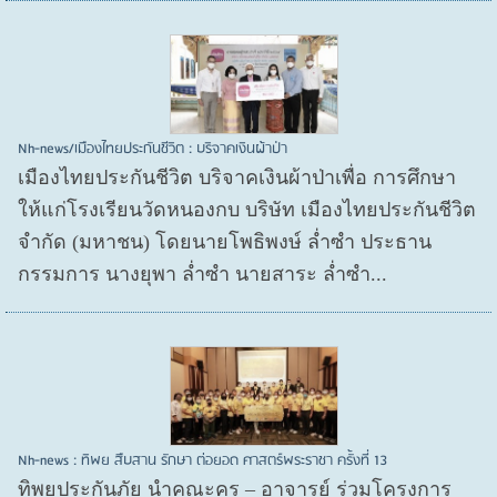
Nh-news/เมืองไทยประกันชีวิต : บริจาคเงินผ้าป่า
เมืองไทยประกันชีวิต บริจาคเงินผ้าป่าเพื่อ การศึกษา
ให้แก่โรงเรียนวัดหนองกบ บริษัท เมืองไทยประกันชีวิต
จำกัด (มหาชน) โดยนายโพธิพงษ์ ล่ำซำ ประธาน
กรรมการ นางยุพา ล่ำซำ นายสาระ ล่ำซำ...
Nh-news : ทิพย สืบสาน รักษา ต่อยอด ศาสตร์พระราชา ครั้งที่ 13
ทิพยประกันภัย นำคณะครู – อาจารย์ ร่วมโครงการ