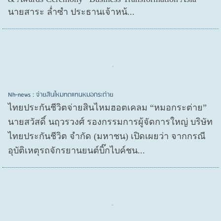
นายสาระ ล่ำซำ ประธานเจ้าหน้...
Nh-news : จ่ายสินไหมทดแทนหมอกระต่าย
ไทยประกันชีวิตจ่ายสินไหมฮอตเคลม “หมอกระต่าย”
นายสวัสดิ์ นฤวรวงศ์ รองกรรมการผู้จัดการใหญ่ บริษัท
ไทยประกันชีวิต จำกัด (มหาชน) เปิดเผยว่า จากกรณี
อุบัติเหตุรถจักรยานยนต์บิ๊กไบค์ชน...