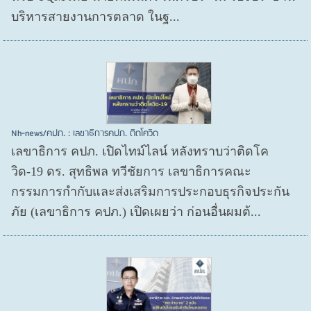
บริหารสายงานการตลาด ในฐ...
Nh-news/คปภ. : เลขาธิการคปภ. ติดโควิด
เลขาธิการ คปภ. เปิดไทม์ไลน์ หลังทราบว่าติดโค
วิด-19 ดร. สุทธิพล ทวีชัยการ เลขาธิการคณะ
กรรมการกำกับและส่งเสริมการประกอบธุรกิจประกัน
ภัย (เลขาธิการ คปภ.) เปิดเผยว่า ก่อนอื่นผมต้...