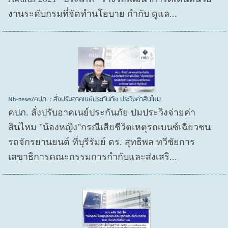
งานระดับกรมที่จัดทำนโยบาย กำกับ ดูแล...
Nh-news/คปภ. : สั่งปรับอาคเนย์ประกันภัย ประวิงค่าสินไหม
คปภ. สั่งปรับอาคเนย์ประกันภัย ปมประวิงจ่ายค่า
สินไหม "น้องหญิง"กรณีเสียชีวิตเหตุรถเบนซ์เฉี่ยวชน
รถจักรยานยนต์ ที่บุรีรัมย์ ดร. สุทธิพล ทวีชัยการ
เลขาธิการคณะกรรมการกำกับและส่งเสริ...