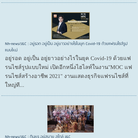
Nh-news/J&C : อยู่รอด อยู่เป็น อยู่ยาวอย่างไรในยุค Covid-19 ด้วยแฟรนไชส์รูป
แบบใหม่
อยู่รอด อยู่​เป็น อยู่​ยาวอย่างไรในยุค Covid​-19 ด้วยแฟ
รนไชส์​รูปแบบใหม่ เปิดอีกหนึ่งไฮไลท์ในงาน"MOC แฟ
รนไชส์สร้างอาชีพ 2021" งานแสดงธุรกิจแฟรนไชส์ที่
ใหญ่ที...
Nh-news/J&C : กินหรู อยู่สบาย สไตล์ J&C