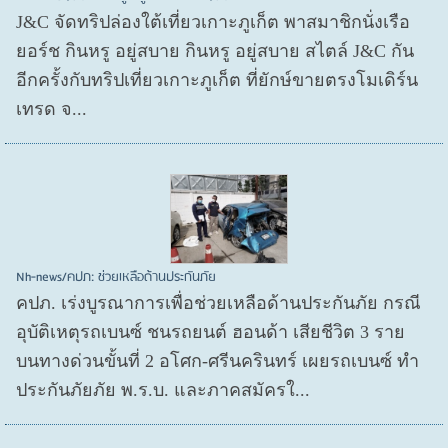
J&C จัดทริปล่องใต้เที่ยวเกาะภูเก็ต พาสมาชิกนั่งเรือ
ยอร์ช กินหรู อยู่สบาย กินหรู อยู่สบาย สไตล์ J&C กัน
อีกครั้งกับทริปเที่ยวเกาะภูเก็ต ที่ยักษ์ขายตรงโมเดิร์น
เทรด จ...
Nh-news/คปภ: ช่วยเหลือด้านประกันภัย
คปภ. เร่งบูรณาการเพื่อช่วยเหลือด้านประกันภัย กรณี
อุบัติเหตุรถเบนซ์ ชนรถยนต์ ฮอนด้า เสียชีวิต 3 ราย
บนทางด่วนขั้นที่ 2 อโศก-ศรีนครินทร์ เผยรถเบนซ์ ทำ
ประกันภัยภัย พ.ร.บ. และภาคสมัครใ...