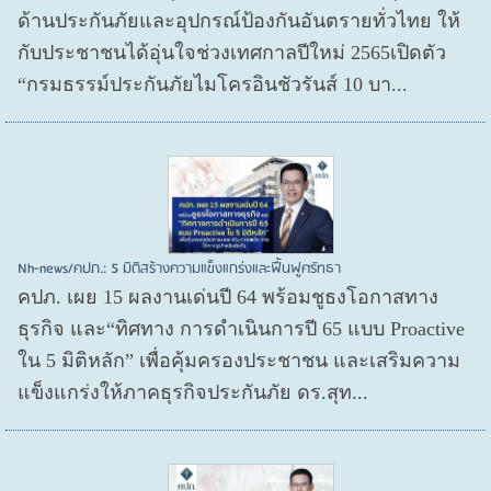
ด้านประกันภัยและอุปกรณ์ป้องกันอันตรายทั่วไทย ให้
กับประชาชนได้อุ่นใจช่วงเทศกาลปีใหม่ 2565เปิดตัว
“กรมธรรม์ประกันภัยไมโครอินชัวรันส์ 10 บา...
Nh-news/คปภ.: 5 มิติสร้างความแข็งแกร่งและฟื้นฟูศรัทธา
คปภ. เผย 15 ผลงานเด่นปี 64 พร้อมชูธงโอกาสทาง
ธุรกิจ และ“ทิศทาง การดำเนินการปี 65 แบบ Proactive
ใน 5 มิติหลัก” เพื่อคุ้มครองประชาชน และเสริมความ
แข็งแกร่งให้ภาคธุรกิจประกันภัย ดร.สุท...