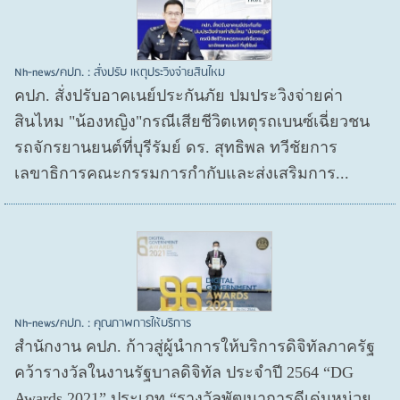
Nh-news/คปภ. : สั่งปรับ เหตุประวิงจ่ายสินไหม
คปภ. สั่งปรับอาคเนย์ประกันภัย ปมประวิงจ่ายค่า
สินไหม "น้องหญิง"กรณีเสียชีวิตเหตุรถเบนซ์เฉี่ยวชน
รถจักรยานยนต์ที่บุรีรัมย์ ดร. สุทธิพล ทวีชัยการ
เลขาธิการคณะกรรมการกำกับและส่งเสริมการ...
Nh-news/คปภ. : คุณภาพการให้บริการ
สำนักงาน คปภ. ก้าวสู่ผู้นำการให้บริการดิจิทัลภาครัฐ
คว้ารางวัลในงานรัฐบาลดิจิทัล ประจำปี 2564 “DG
Awards 2021” ประเภท “รางวัลพัฒนาการดีเด่นหน่วย