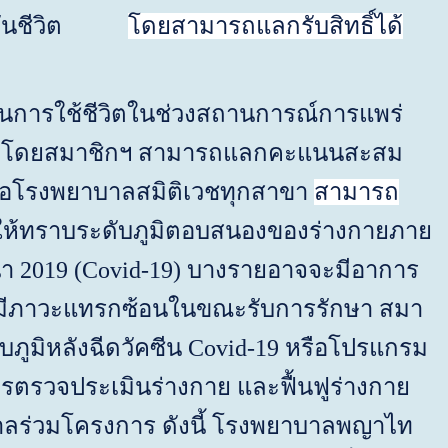
ประกันชีวิต
โดย
ส
ามารถแลกรับ
ส
ิทธิ์ได้
การใช้ชีวิตในช่วงสถานการณ์การแพร่
้น โดยสมาชิกฯ สามารถแลกคะแนนสะสม
ือโรงพยาบาลสมิติเวชทุกสาขา
ส
ามารถ
ยให้ทราบระดับภูมิตอบสนองของร่างกายภาย
นา
2019
(
Covid
-
19
) บางรายอาจจะมีอาการ
ดิม มีภาวะแทรกซ้อนในขณะรับการรักษา สมา
ูมิหลังฉีดวัคซีน
Covid
-
19
หรือโปรแกรม
รตรวจประเมินร่างกาย และฟื้นฟูร่างกาย
บาลร่วมโครงการ ดังนี้ โรงพยาบาลพญาไท