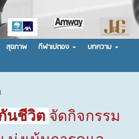
สุขภาพ
กีฬาเปตอง
บทความ
ข
ันชีวิต
จัดกิจกรรม