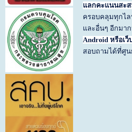
แลกคะแนนสะ
ครอบคลุมทุกไลฟ์
และอื่นๆ อีกมา
Android
หรือเว็
สอบถามได้ที่ศูน