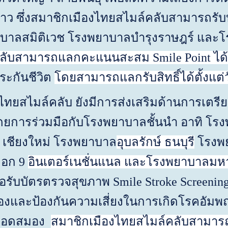
ว ซึ่งสมาชิกเมืองไทยสไมล์คลับสามารถรับบร
บาลสมิติเวช โรงพยาบาลบำรุงราษฎร์ และโร
ลับ
ส
ามารถแลกคะแนน
ส
ะ
ส
ม
Smile Point
ได
ระกันชีวิต
โดย
ส
ามารถแลกรับ
ส
ิทธิ์ได้ตั้งแต่ว
มล์คลับ ยังมีการส่งเสริมด้านการเตรีย
การร่วมมือกับโรงพยาบาลชั้นนำ อาทิ โรงพ
 เชียงใหม่ โรงพยาบาล
อุบลรักษ์ ธนบุรี
โรงพย
กอก
9
อินเตอร์​เนชั่นแนล​ และโรงพยาบาลมห
่อรับบัตรตรวจสุขภาพ
Smile Stroke Screenin
รองและป้องกันความเสี่ยงในการเกิดโรคอัมพฤ
ลือดสมอง
ส
มาชิก
เมืองไทยสไมล์
คลับ
ส
ามาร