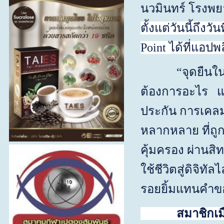
นวมินทร์ โรง
ตั้งแต่วันนี้ถึงวันท
Point
ได้ที่แอปพ
“จุดยืนในความม
ต้องการอะไร แต่
ประกัน การเคลม 
หลากหลาย ที่ถูก
คุ้มครอง ผ่านส
ใช้ชีวิตสู่ดิจิท
รอยยิ้มแทนคำขอ
สมาชิกเมืองไท