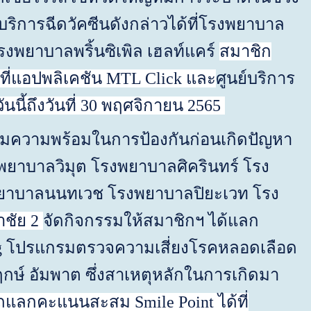
ิการฉีดวัคซีนดังกล่าวได้ที่โรงพยาบาล
งพยาบาลพริ้นซิเพิล เฮลท์แคร์
ส
มาชิก
้ที่แอปพลิเคชัน
MTL Click
และ
ศูนย์บริการ
ันนี้ถึงวันที่
30
พฤศจิกายน
2565
มความพร้อมในการป้องกันก่อนเกิดปัญหา
ยาบาลวิมุต โรงพยาบาลศิครินทร์ โรง
าบาลนนทเวช โรงพยาบาลปิยะเวท โรง
าชัย
2
จัดกิจกรรมให้สมาชิกฯ ได้แลก
g
โปรแกรมตรวจความเสี่ยงโรคหลอดเลือด
กษ์ อัมพาต ซึ่งสาเหตุหลักในการเกิดมา
ถแลกคะแนน
ส
ะ
ส
ม
Smile Point
ได้ที่