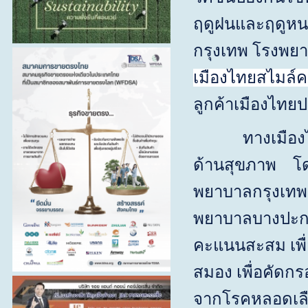
ฤดูฝนและฤดูหนา
กรุงเทพ โรงพยา
เมืองไทยสไมล์
ค
ลูกค้าเมืองไทยป
ทางเมืองไทยสไ
ด้านสุขภาพ โดย
พยาบาลกรุงเทพ
พยาบาลบางปะ
คะแนนสะสม เพื
สมอง เพื่อคัดก
จากโรคหลอดเ