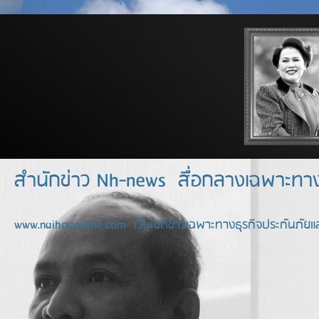
สำนักข่าว Nh-news สื่อกลางเฉพาะท
www.naihouonline.com เว็บไซต์ข่าวเฉพาะทางธุรกิจประกันภัยแล