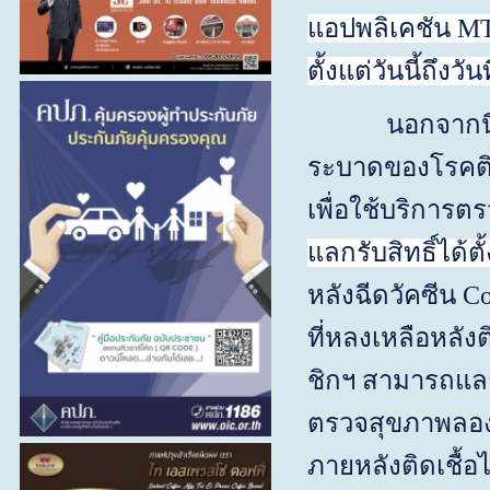
แอปพลิเคชัน
MT
ตั้งแต่วันนี้ถึงวันท
นอกจากนี้ ทาง
ระบาดของโรคติด
เพื่อใช้บริการต
แลกรับ
ส
ิทธิ์ได้ตั
หลังฉีดวัคซีน
Co
ที่หลงเหลือหลั
ชิกฯ สามารถแลก
ตรวจสุขภาพลอง
ภายหลังติดเชื้