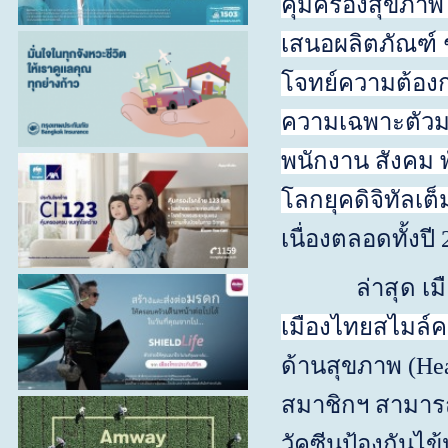
คุ้มครองสุขภาพ
เสนอผลิตภัณฑ์
โจทย์ความต้องก
ความเฉพาะตัวมาก
พนักงาน สังคม พ
โลกยุคดิจิทัลเต็
เนื่องตลอดทั้งปี
ล่าสุด เมืองไ
เมืองไทยสไมล์ค
ด้านสุขภาพ (
Hea
สมาชิกฯ สาม
วัคซีนป้องกันไข