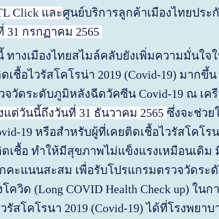
L Click
และ
ศูนย์บริการลูกค้าเมืองไทย
ี่
31
กรกฏาคม
2565
เมืองไทยสไมล์คลับยังเพิ่มความมั่นใจใน
เชื้อไวรัสโคโรน่า
2019
(
Covid
-
19
) มากขึ
รวจวัดระดับภูมิหลังฉีดวัคซีน
Covid
-
19
ณ เคร
้งแต่วันนี้ถึงวันที่
31
ธันวาคม
2565
ซึ่งจะช่ว
vid
-
19
หรือสำหรับผู้ที่เคยติดเชื้อไวรัสโคโร
งติดเชื้อ ทำให้มีสุขภาพไม่แข็งแรงเหมือนเ
คะแนนสะสม เพื่อรับโปรแกรมตรวจวัดระดับภ
โควิด (
Long COVID Health Check up
) ในกา
อไวรัสโคโรนา
2019
(
Covid
-
19
) ได้ที่โรงพยา