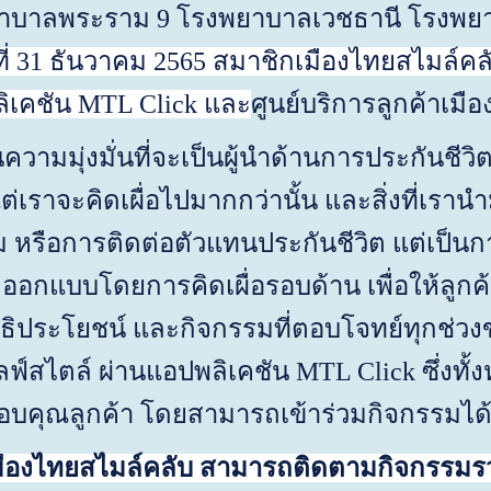
พยาบาลพระราม
9
โรงพยาบาลเวชธานี โรงพย
ี่
31
ธันวาคม
2565
ส
มาชิก
เมืองไทยสไมล์
คล
ลิเคชัน
MTL Click
และ
ศูนย์บริการลูกค้าเมื
ุ่งมั่นที่จะเป็นผู้นำด้านการประกันชีวิตแ
เราจะคิดเผื่อไปมากกว่านั้น และสิ่งที่เรานำ
หรือการติดต่อตัวแทนประกันชีวิต แต่เป็นกา
ออกแบบโดยการคิดเผื่อรอบด้าน เพื่อให้ลูกค้า
ิทธิประโยชน์ และกิจกรรมที่ตอบโจทย์ทุกช่วง
ัลไลฟ์สไตล์ ผ่านแอปพลิเคชัน
MTL Click
ซึ่งท
บคุณลูกค้า โดยสามารถเข้าร่วมกิจกรรมได้
ยสไมล์คลับ สามารถติดตามกิจกรรมรวมถึง