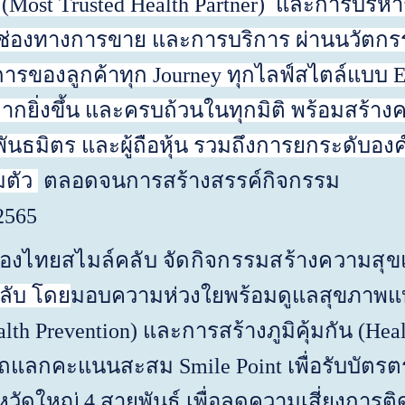
(Most Trusted Health Partner)
และการบริหาร
 ช่องทางการขาย และการบริการ ผ่านนวัตก
ารของลูกค้าทุก
Journey
ทุกไลฟ์สไตล์แบบ
E
ยิ่งขึ้น และครบถ้วนในทุกมิติ พร้อมสร้างความ
ันธมิตร และผู้ถือหุ้น รวมถึงการยกระดับองค
มตัว
ตลอดจนการสร้างสรรค์กิจกร
2565
ทยสไมล์คลับ จัดกิจกรรมสร้างความสุข
ลับ โดย
มอบความห่วงใยพร้อมดูแลสุขภาพแบบ
lth Prevention
) และการสร้างภูมิคุ้มกัน (
Heal
ารถแลกคะแนนสะสม
Smile Point
เพื่อรับบัต
้หวัดใหญ่ 4 สายพันธุ์ เพื่อลดความเสี่ยงการต