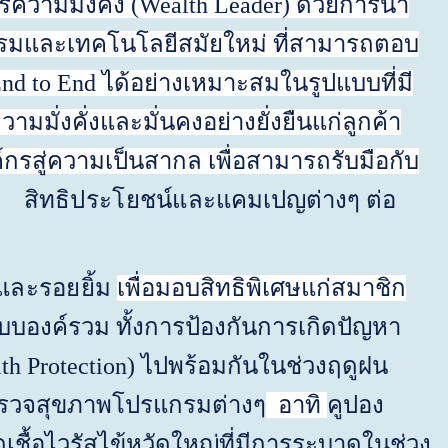
ความมั่งคั่ง
(Wealth Leader)
ด้วยการนำ
รรมและเทคโนโลยีสมัยใหม่
ที่สามารถตอบ
nd to End
ได้อย่างเหมาะสมในรูปแบบที่มี
มั่งคั่งและมั่นคงอย่างยั่งยืนแก่ลูกค้า
์กรสู่ความเป็นสากล เพื่อสามารถรับมือกับ
รม
สิทธิประโยชน์และ
แคมเปญต่างๆ ต่อ
และรอยยิ้ม
เพื่อมอบสิทธิพิเศษแก่สมาชิก
องค์รวม ทั้งการป้องกันการเกิดปัญหา
th Protection
) ไปพร้อมกันในช่วงฤดูฝน
รตรวจสุขภาพโปรแกรมต่างๆ
อาทิ
คูปอง
ิดเชื้อไวรัสไข้หวัดใหญ่ที่มีการระบาดในช่วง