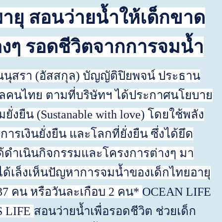
พายุ
สอนว่ายน้ำให้เด็กขาด
องๆ รอดชีวิตจากการจมน้ำ
ณนุสรา
(อัสสกุล)
บัญญัติปิยพจน์ ประธาน
ูแลคนไทย ตามที่บริษัทฯ ได้ประกาศนโยบาย
่งยืน (Sustanable with love) โดยใช้พลัง
เงินยั่งยืน และโลกที่ยั่งยืน ซึ่งได้ยึด
ได้ดำเนินกิจกรรมและโครงการต่างๆ มา
ได้เล็งเห็นปัญหาการจมน้ำของเด็กไทยอายุ
37
คน หรือวันละเกือบ
2
คน*
OCEAN LIFE
 LIFE
สอนว่ายน้ำเพื่อรอดชีวิต ช่วยเด็ก