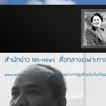
สำนักข่าว Nh-news สื่อกลางเฉพาะท
www.naihouonline.com เว็บไซต์ข่าวเฉพาะทางธุรกิจประกันภัยแล