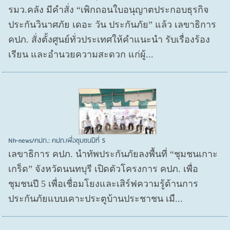
รมว.คลัง มีคำสั่ง “เพิกถอนใบอนุญาตประกอบธุรกิจ
ประกันวินาศภัย เดอะ วัน ประกันภัย” แล้ว เลขาธิการ
คปภ. สั่งตั้งศูนย์ทั่วประเทศให้คำแนะนำ รับเรื่องร้อง
เรียน และอำนวยความสะดวก แก่ผู้...
Nh-news/คปภ.: คปภ.เพื่อชุมชนปีที่ 5
เลขาธิการ คปภ. นำทัพประกันภัยลงพื้นที่ “ชุมชนเกาะ
เกร็ด” จังหวัดนนทบุรี เปิดตัวโครงการ คปภ. เพื่อ
ชุมชนปี 5 เพื่อเชื่อมโยงและเสิร์ฟความรู้ด้านการ
ประกันภัยแบบเคาะประตูบ้านประชาชน เมื...