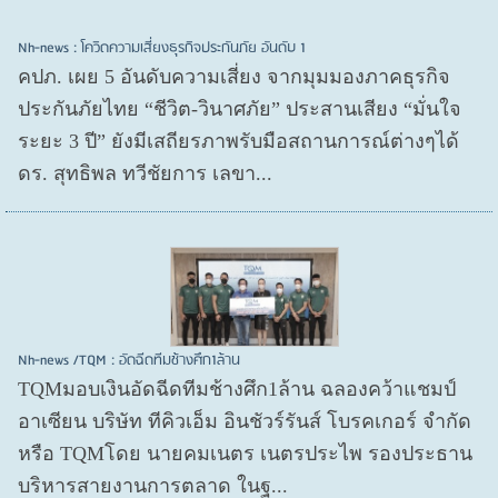
Nh-news : โควิดความเสี่ยงธุรกิจประกันภัย อันดับ 1
คปภ. เผย 5 อันดับความเสี่ยง จากมุมมองภาคธุรกิจ
ประกันภัยไทย “ชีวิต-วินาศภัย” ประสานเสียง “มั่นใจ
ระยะ 3 ปี” ยังมีเสถียรภาพรับมือสถานการณ์ต่างๆได้
ดร. สุทธิพล ทวีชัยการ เลขา...
Nh-news /TQM : อัดฉีดทีมช้างศึก1ล้าน
TQMมอบเงินอัดฉีดทีมช้างศึก1ล้าน ฉลองคว้าแชมป์
อาเซียน บริษัท ทีคิวเอ็ม อินชัวร์รันส์ โบรคเกอร์ จำกัด
หรือ TQMโดย นายคมเนตร เนตรประไพ รองประธาน
บริหารสายงานการตลาด ในฐ...