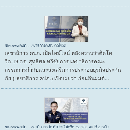
Nh-news/คปภ. : เลขาธิการคปภ. ติดโควิด
เลขาธิการ คปภ. เปิดไทม์ไลน์ หลังทราบว่าติดโค
วิด-19 ดร. สุทธิพล ทวีชัยการ เลขาธิการคณะ
กรรมการกำกับและส่งเสริมการประกอบธุรกิจประกัน
ภัย (เลขาธิการ คปภ.) เปิดเผยว่า ก่อนอื่นผมต้...
Nh-news/คปภ. : เลขาธิการคปภ.ทำประกันโควิด เจอ จ่าย จบ ไว้ 2 ฉบับ