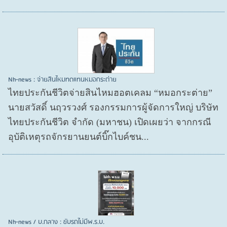
Nh-news : จ่ายสินไหมทดแทนหมอกระต่าย
ไทยประกันชีวิตจ่ายสินไหมฮอตเคลม “หมอกระต่าย”
นายสวัสดิ์ นฤวรวงศ์ รองกรรมการผู้จัดการใหญ่ บริษัท
ไทยประกันชีวิต จำกัด (มหาชน) เปิดเผยว่า จากกรณี
อุบัติเหตุรถจักรยานยนต์บิ๊กไบค์ชน...
Nh-news / บ.กลาง : ขับรถไม่มีพ.ร.บ.