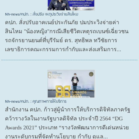
Nh-news/คปภ. : สั่งปรับ เหตุประวิงจ่ายสินไหม
คปภ. สั่งปรับอาคเนย์ประกันภัย ปมประวิงจ่ายค่า
สินไหม "น้องหญิง"กรณีเสียชีวิตเหตุรถเบนซ์เฉี่ยวชน
รถจักรยานยนต์ที่บุรีรัมย์ ดร. สุทธิพล ทวีชัยการ
เลขาธิการคณะกรรมการกำกับและส่งเสริมการ...
Nh-news/คปภ. : คุณภาพการให้บริการ
สำนักงาน คปภ. ก้าวสู่ผู้นำการให้บริการดิจิทัลภาครัฐ
คว้ารางวัลในงานรัฐบาลดิจิทัล ประจำปี 2564 “DG
Awards 2021” ประเภท “รางวัลพัฒนาการดีเด่นหน่วย
งานระดับกรมที่จัดทำนโยบาย กำกับ ดูแล...