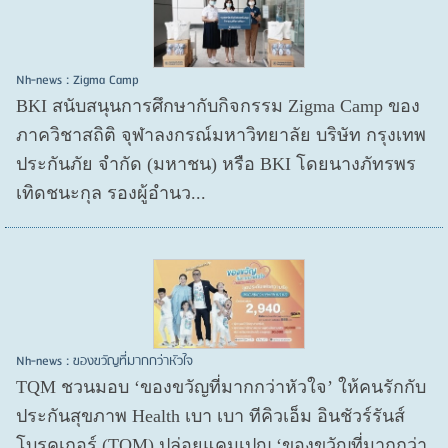
Nh-news : Zigma Camp
BKI สนับสนุนการศึกษากับกิจกรรม Zigma Camp ของ
ภาควิชาสถิติ จุฬาลงกรณ์มหาวิทยาลัย บริษัท กรุงเทพ
ประกันภัย จำกัด (มหาชน) หรือ BKI โดยนางภัทรพร
เทิดชนะกุล รองผู้อำนว...
Nh-news : ของขวัญที่มากกว่าหัวใจ
TQM ชวนมอบ ‘ของขวัญที่มากกว่าหัวใจ’ ให้คนรักกับ
ประกันสุขภาพ Health เบา เบา ทีคิวเอ็ม อินชัวร์รันส์
โบรคเกอร์ (TQM) ปล่อยแคมเปญ ‘ของขวัญที่มากกว่า