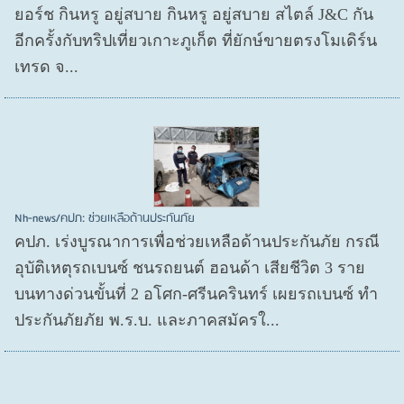
ยอร์ช กินหรู อยู่สบาย กินหรู อยู่สบาย สไตล์ J&C กัน
อีกครั้งกับทริปเที่ยวเกาะภูเก็ต ที่ยักษ์ขายตรงโมเดิร์น
เทรด จ...
Nh-news/คปภ: ช่วยเหลือด้านประกันภัย
คปภ. เร่งบูรณาการเพื่อช่วยเหลือด้านประกันภัย กรณี
อุบัติเหตุรถเบนซ์ ชนรถยนต์ ฮอนด้า เสียชีวิต 3 ราย
บนทางด่วนขั้นที่ 2 อโศก-ศรีนครินทร์ เผยรถเบนซ์ ทำ
ประกันภัยภัย พ.ร.บ. และภาคสมัครใ...