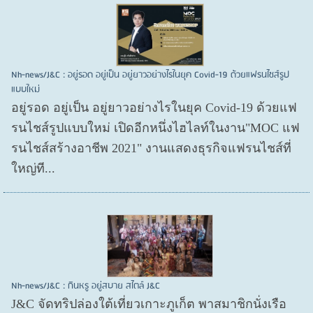
Nh-news/J&C : อยู่รอด อยู่เป็น อยู่ยาวอย่างไรในยุค Covid-19 ด้วยแฟรนไชส์รูป
แบบใหม่
อยู่รอด อยู่​เป็น อยู่​ยาวอย่างไรในยุค Covid​-19 ด้วยแฟ
รนไชส์​รูปแบบใหม่ เปิดอีกหนึ่งไฮไลท์ในงาน"MOC แฟ
รนไชส์สร้างอาชีพ 2021" งานแสดงธุรกิจแฟรนไชส์ที่
ใหญ่ที...
Nh-news/J&C : กินหรู อยู่สบาย สไตล์ J&C
J&C จัดทริปล่องใต้เที่ยวเกาะภูเก็ต พาสมาชิกนั่งเรือ