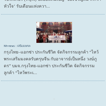
หัวใจ’ รับเดือนแห่งควา...
Nh-news : เสริมมงคล
กรุงไทย–แอกซ่า ประกันชีวิต จัดกิจกรรมลูกค้า “ไหว้
พระเสริมมงคลรับตรุษจีน กับอาจารย์เป็นหนึ่ง วงษ์ภู
ดร” บมจ.กรุงไทย-แอกซ่า ประกันชีวิต จัดกิจกรรม
ลูกค้า “ไหว้พระเ...