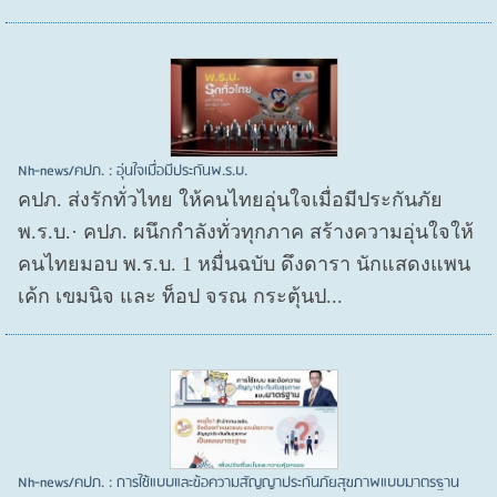
Nh-news/คปภ. : อุ่นใจเมื่อมีประกันพ.ร.บ.
คปภ. ส่งรักทั่วไทย ให้คนไทยอุ่นใจเมื่อมีประกันภัย
พ.ร.บ.· คปภ. ผนึกกำลังทั่วทุกภาค สร้างความอุ่นใจให้
คนไทยมอบ พ.ร.บ. 1 หมื่นฉบับ ดึงดารา นักแสดงแพน
เค้ก เขมนิจ และ ท็อป จรณ กระตุ้นป...
Nh-news/คปภ. : การใช้แบบและข้อความสัญญาประกันภัยสุขภาพแบบมาตรฐาน