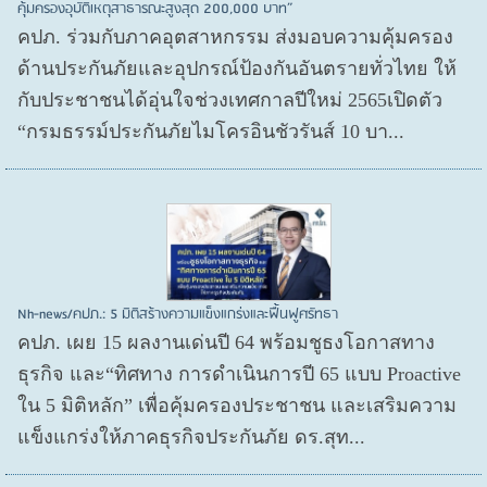
คุ้มครองอุบัติเหตุสาธารณะสูงสุด 200,000 บาท”
คปภ. ร่วมกับภาคอุตสาหกรรม ส่งมอบความคุ้มครอง
ด้านประกันภัยและอุปกรณ์ป้องกันอันตรายทั่วไทย ให้
กับประชาชนได้อุ่นใจช่วงเทศกาลปีใหม่ 2565เปิดตัว
“กรมธรรม์ประกันภัยไมโครอินชัวรันส์ 10 บา...
Nh-news/คปภ.: 5 มิติสร้างความแข็งแกร่งและฟื้นฟูศรัทธา
คปภ. เผย 15 ผลงานเด่นปี 64 พร้อมชูธงโอกาสทาง
ธุรกิจ และ“ทิศทาง การดำเนินการปี 65 แบบ Proactive
ใน 5 มิติหลัก” เพื่อคุ้มครองประชาชน และเสริมความ
แข็งแกร่งให้ภาคธุรกิจประกันภัย ดร.สุท...