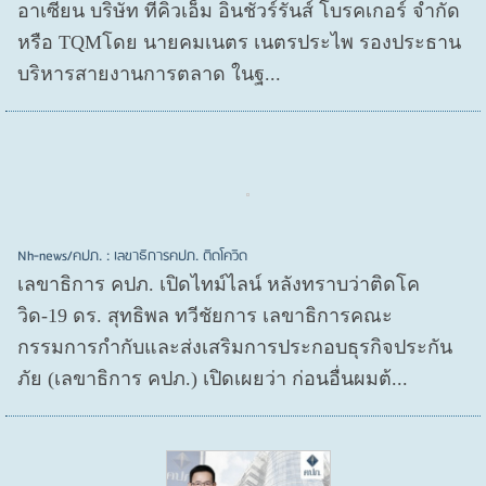
อาเซียน บริษัท ทีคิวเอ็ม อินชัวร์รันส์ โบรคเกอร์ จำกัด
หรือ TQMโดย นายคมเนตร เนตรประไพ รองประธาน
บริหารสายงานการตลาด ในฐ...
Nh-news/คปภ. : เลขาธิการคปภ. ติดโควิด
เลขาธิการ คปภ. เปิดไทม์ไลน์ หลังทราบว่าติดโค
วิด-19 ดร. สุทธิพล ทวีชัยการ เลขาธิการคณะ
กรรมการกำกับและส่งเสริมการประกอบธุรกิจประกัน
ภัย (เลขาธิการ คปภ.) เปิดเผยว่า ก่อนอื่นผมต้...