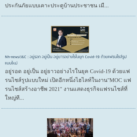
ประกันภัยแบบเคาะประตูบ้านประชาชน เมื...
Nh-news/J&C : อยู่รอด อยู่เป็น อยู่ยาวอย่างไรในยุค Covid-19 ด้วยแฟรนไชส์รูป
แบบใหม่
อยู่รอด อยู่​เป็น อยู่​ยาวอย่างไรในยุค Covid​-19 ด้วยแฟ
รนไชส์​รูปแบบใหม่ เปิดอีกหนึ่งไฮไลท์ในงาน"MOC แฟ
รนไชส์สร้างอาชีพ 2021" งานแสดงธุรกิจแฟรนไชส์ที่
ใหญ่ที...