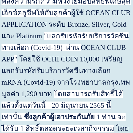
พลังความรักความห่วงใยมอบ
สิทธิพิเศษสุด
เอ็กซ์คลูซีฟ
ให้กับลูกค้า
ผู้ใช้
OCEAN CLUB
APPLICATION
ระดับ
Bronze, Silver, Gold
และ
Platinum
"
แลกรับรหัสรับบริการวัคซีน
ทางเลือก (
Covid-19)
ผ่าน
OCEAN CLUB
APP
"
โดยใช้
OCHI COIN
10
,
000 เหรียญ
แลกรับรหัสรับบริการวัคซีนทางเลือก
mRNA
(
Covid
-19) จากโรงพยาบาลกรุงเทพ
มูลค่า 1
,
290 บาท
โดยสามารถรับสิทธิ์ได้
แล้วตั้งแต่วันนี้
-
20
มิถุนายน
2565
นี้
เท่านั้น
ซึ่งลูกค้าผู้เอาประกันภัย
1
ท่าน จะ
ได้รับ
1
สิทธิ์ตลอดระยะเวลากิจกรรม
โดย