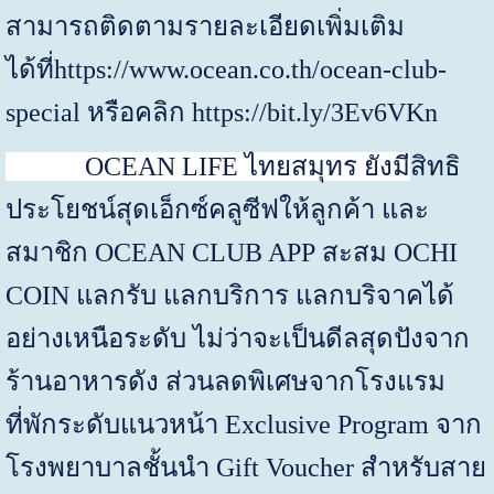
สามารถติดตามรายละเอียดเพิ่มเติม
ได้ที่
https://www.ocean.co.th/ocean-club-
special
หรือคลิก
https
://
bit
.
ly
/
3Ev6VKn
OCEAN LIFE
ไทยสมุทร ยังมี
สิทธิ
ประโยชน์สุดเอ็กซ์คลูซีฟให้ลูกค้า และ
สมาชิก
OCEAN CLUB APP
สะสม
OCHI
COIN
แลกรับ แลกบริการ แลกบริจาคได้
อย่างเหนือระดับ ไม่ว่าจะเป็นดีลสุดปังจาก
ร้านอาหารดัง ส่วนลดพิเศษจากโรงแรม
ที่พักระดับแนวหน้า
Exclusive Program
จาก
โรงพยาบาลชั้นนำ
Gift Voucher
สำหรับสาย