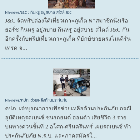
Nh-news/J&C : กินหรู อยู่สบาย สไตล์ J&C
J&C จัดทริปล่องใต้เที่ยวเกาะภูเก็ต พาสมาชิกนั่งเรือ
ยอร์ช กินหรู อยู่สบาย กินหรู อยู่สบาย สไตล์ J&C กัน
อีกครั้งกับทริปเที่ยวเกาะภูเก็ต ที่ยักษ์ขายตรงโมเดิร์น
เทรด จ...
Nh-news/คปภ: ช่วยเหลือด้านประกันภัย
คปภ. เร่งบูรณาการเพื่อช่วยเหลือด้านประกันภัย กรณี
อุบัติเหตุรถเบนซ์ ชนรถยนต์ ฮอนด้า เสียชีวิต 3 ราย
บนทางด่วนขั้นที่ 2 อโศก-ศรีนครินทร์ เผยรถเบนซ์ ทำ
ประกันภัยภัย พ.ร.บ. และภาคสมัครใ...