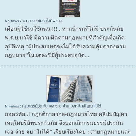
Nh-news / บ.กลาง : ขับรถไม่มีพ.ร.บ.
เตือนผู้ใช้รถใช้ถนน !!!...หากนำรถที่ไม่มี ประกันภัย
พ.ร.บ.มาใช้ มีความผิดตามกฎหมายที่สำคัญเมื่อเกิด
อุบัติเหตุ “ผู้ประสบเหตุจะไม่ได้รับความคุ้มครองตาม
กฎหมาย”ในแต่ละปีมีผู้ประสบอุบัต...
Nh-news : กรมธรรม์ประกัน เจอ จ่าย จ่าย บอกเลิกสัญญาไม่ได้
ถอดรหัส..! กฎกติกาสากล-กฎหมายไทย คลี่ปมปัญหา
เหตุใดบริษัทประกันภัย จึงบอกเลิกกรมธรรม์ประกัน
เจอ จ่าย จบ “ไม่ได้” เรียบเรียงโดย : สายกฎหมายและ