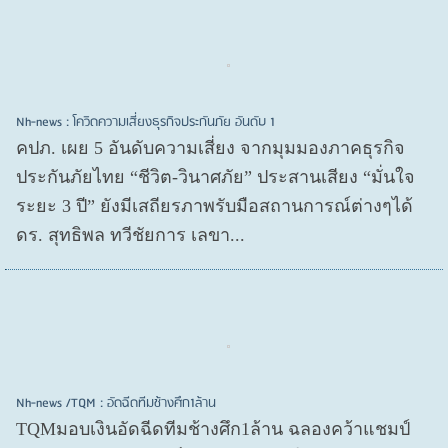
Nh-news : โควิดความเสี่ยงธุรกิจประกันภัย อันดับ 1
คปภ. เผย 5 อันดับความเสี่ยง จากมุมมองภาคธุรกิจ
ประกันภัยไทย “ชีวิต-วินาศภัย” ประสานเสียง “มั่นใจ
ระยะ 3 ปี” ยังมีเสถียรภาพรับมือสถานการณ์ต่างๆได้
ดร. สุทธิพล ทวีชัยการ เลขา...
Nh-news /TQM : อัดฉีดทีมช้างศึก1ล้าน
TQMมอบเงินอัดฉีดทีมช้างศึก1ล้าน ฉลองคว้าแชมป์