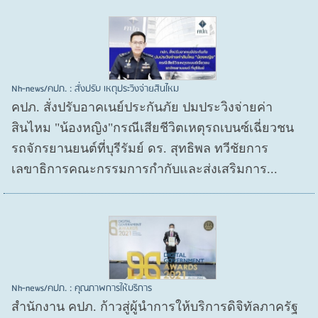
Nh-news/คปภ. : สั่งปรับ เหตุประวิงจ่ายสินไหม
คปภ. สั่งปรับอาคเนย์ประกันภัย ปมประวิงจ่ายค่า
สินไหม "น้องหญิง"กรณีเสียชีวิตเหตุรถเบนซ์เฉี่ยวชน
รถจักรยานยนต์ที่บุรีรัมย์ ดร. สุทธิพล ทวีชัยการ
เลขาธิการคณะกรรมการกำกับและส่งเสริมการ...
Nh-news/คปภ. : คุณภาพการให้บริการ
สำนักงาน คปภ. ก้าวสู่ผู้นำการให้บริการดิจิทัลภาครัฐ