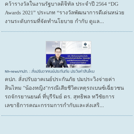
คว้ารางวัลในงานรัฐบาลดิจิทัล ประจำปี 2564 “DG
Awards 2021” ประเภท “รางวัลพัฒนาการดีเด่นหน่วย
งานระดับกรมที่จัดทำนโยบาย กำกับ ดูแล...
Nh-news/คปภ. : สั่งปรับอาคเนย์ประกันภัย ประวิงค่าสินไหม
คปภ. สั่งปรับอาคเนย์ประกันภัย ปมประวิงจ่ายค่า
สินไหม "น้องหญิง"กรณีเสียชีวิตเหตุรถเบนซ์เฉี่ยวชน
รถจักรยานยนต์ ที่บุรีรัมย์ ดร. สุทธิพล ทวีชัยการ
เลขาธิการคณะกรรมการกำกับและส่งเสริ...