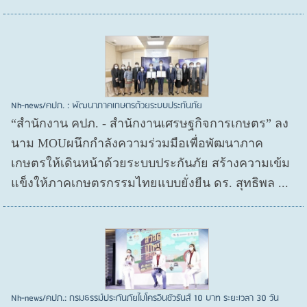
Nh-news/คปภ. : พัฒนาภาคเกษตรด้วยระบบประกันภัย
“สำนักงาน คปภ. - สำนักงานเศรษฐกิจการเกษตร” ลง
นาม MOUผนึกกำลังความร่วมมือเพื่อพัฒนาภาค
เกษตรให้เดินหน้าด้วยระบบประกันภัย สร้างความเข้ม
แข็งให้ภาคเกษตรกรรมไทยแบบยั่งยืน ดร. สุทธิพล ...
Nh-news/คปภ.: กรมธรรม์ประกันภัยไมโครอินชัวรันส์ 10 บาท ระยะเวลา 30 วัน