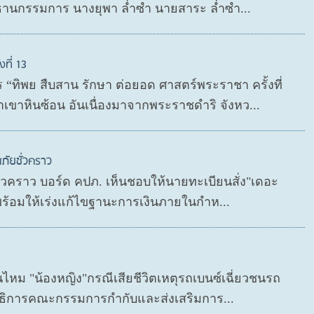
ธานกรรมการ นางยุพา ล่ำซำ นายสาระ ล่ำซำ...
ที่ 13
“ทิพย สืบสาน รักษา ต่อยอด ศาสตร์พระราชา ครั้งที่
เขาหินซ้อน อันเนื่องมาจากพระราชดำริ จังหว...
ภัยชั่วคราว
ชั่วคราว บอร์ด คปภ. เห็นชอบให้นายทะเบียนสั่ง"เดอะ
 พร้อมให้เร่งแก้ไขฐานะการเงินภายในกำห...
นไหม "น้องหญิง"กรณีเสียชีวิตเหตุรถเบนซ์เฉี่ยวชนรถ
เลขาธิการคณะกรรมการกำกับและส่งเสริมการ...