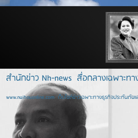
สำนักข่าว Nh-news สื่อกลางเฉพาะท
www.naihouonline.com เว็บไซต์ข่าวเฉพาะทางธุรกิจประกันภัยแล