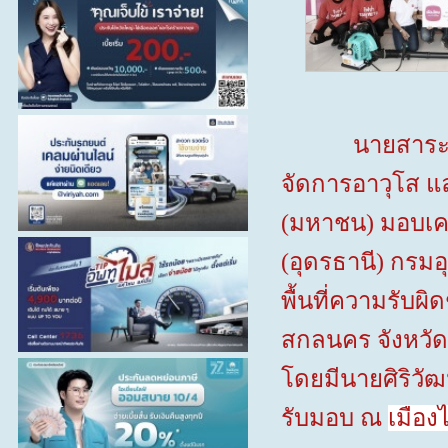
นายสาระ 
จัดการอาวุโส แล
(มหาชน) มอบเคร
(อุดรธานี) กรมอ
พื้นที่ความรับผ
สกลนคร จังหวั
โดยมีนายศิริวัฒ
รับมอบ
ณ
เมือง