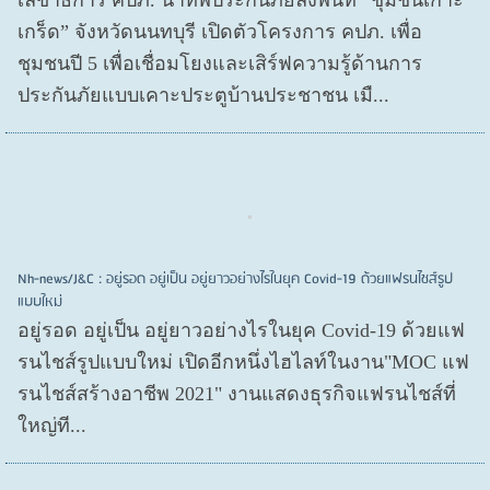
เลขาธิการ คปภ. นำทัพประกันภัยลงพื้นที่ “ชุมชนเกาะ
เกร็ด” จังหวัดนนทบุรี เปิดตัวโครงการ คปภ. เพื่อ
ชุมชนปี 5 เพื่อเชื่อมโยงและเสิร์ฟความรู้ด้านการ
ประกันภัยแบบเคาะประตูบ้านประชาชน เมื...
Nh-news/J&C : อยู่รอด อยู่เป็น อยู่ยาวอย่างไรในยุค Covid-19 ด้วยแฟรนไชส์รูป
แบบใหม่
อยู่รอด อยู่​เป็น อยู่​ยาวอย่างไรในยุค Covid​-19 ด้วยแฟ
รนไชส์​รูปแบบใหม่ เปิดอีกหนึ่งไฮไลท์ในงาน"MOC แฟ
รนไชส์สร้างอาชีพ 2021" งานแสดงธุรกิจแฟรนไชส์ที่
ใหญ่ที...