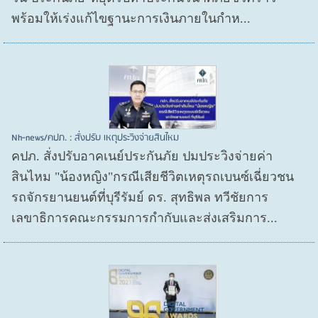
พร้อมให้เร่งแก้ไขฐานะการเงินภายในกำห...
Nh-news/คปภ. : สั่งปรับ เหตุประวิงจ่ายสินไหม
คปภ. สั่งปรับอาคเนย์ประกันภัย ปมประวิงจ่ายค่า
สินไหม "น้องหญิง"กรณีเสียชีวิตเหตุรถเบนซ์เฉี่ยวชน
รถจักรยานยนต์ที่บุรีรัมย์ ดร. สุทธิพล ทวีชัยการ
เลขาธิการคณะกรรมการกำกับและส่งเสริมการ...