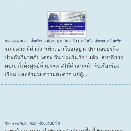
Nh-news/คปภ. : สั่งเพิกถอนใบอนุญาต 'เดอะ วัน ประกันภัย' สังเวยประกันโควิด
รมว.คลัง มีคำสั่ง “เพิกถอนใบอนุญาตประกอบธุรกิจ
ประกันวินาศภัย เดอะ วัน ประกันภัย” แล้ว เลขาธิการ
คปภ. สั่งตั้งศูนย์ทั่วประเทศให้คำแนะนำ รับเรื่องร้อง
เรียน และอำนวยความสะดวก แก่ผู้...
Nh-news/คปภ.: คปภ.เพื่อชุมชนปีที่ 5