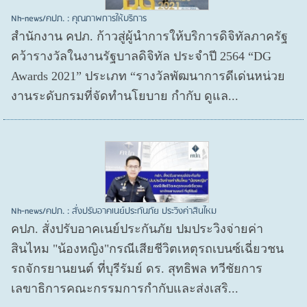
Nh-news/คปภ. : คุณภาพการให้บริการ
สำนักงาน คปภ. ก้าวสู่ผู้นำการให้บริการดิจิทัลภาครัฐ
คว้ารางวัลในงานรัฐบาลดิจิทัล ประจำปี 2564 “DG
Awards 2021” ประเภท “รางวัลพัฒนาการดีเด่นหน่วย
งานระดับกรมที่จัดทำนโยบาย กำกับ ดูแล...
Nh-news/คปภ. : สั่งปรับอาคเนย์ประกันภัย ประวิงค่าสินไหม
คปภ. สั่งปรับอาคเนย์ประกันภัย ปมประวิงจ่ายค่า
สินไหม "น้องหญิง"กรณีเสียชีวิตเหตุรถเบนซ์เฉี่ยวชน
รถจักรยานยนต์ ที่บุรีรัมย์ ดร. สุทธิพล ทวีชัยการ
เลขาธิการคณะกรรมการกำกับและส่งเสริ...