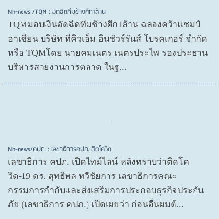
Nh-news /TQM : อัดฉีดทีมช้างศึก1ล้าน
TQMมอบเงินอัดฉีดทีมช้างศึก1ล้าน ฉลองคว้าแชมป์
อาเซียน บริษัท ทีคิวเอ็ม อินชัวร์รันส์ โบรคเกอร์ จำกัด
หรือ TQMโดย นายคมเนตร เนตรประไพ รองประธาน
บริหารสายงานการตลาด ในฐ...
Nh-news/คปภ. : เลขาธิการคปภ. ติดโควิด
เลขาธิการ คปภ. เปิดไทม์ไลน์ หลังทราบว่าติดโค
วิด-19 ดร. สุทธิพล ทวีชัยการ เลขาธิการคณะ
กรรมการกำกับและส่งเสริมการประกอบธุรกิจประกัน
ภัย (เลขาธิการ คปภ.) เปิดเผยว่า ก่อนอื่นผมต้...