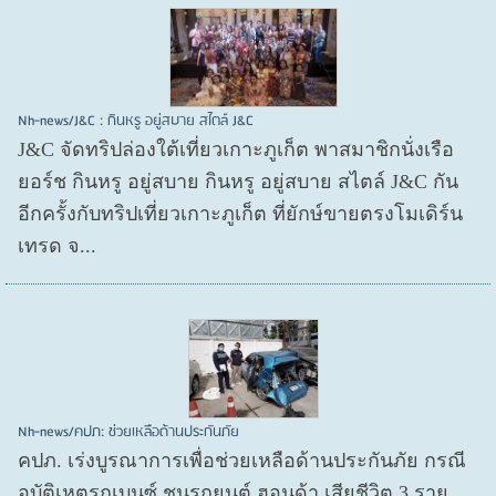
Nh-news/J&C : กินหรู อยู่สบาย สไตล์ J&C
J&C จัดทริปล่องใต้เที่ยวเกาะภูเก็ต พาสมาชิกนั่งเรือ
ยอร์ช กินหรู อยู่สบาย กินหรู อยู่สบาย สไตล์ J&C กัน
อีกครั้งกับทริปเที่ยวเกาะภูเก็ต ที่ยักษ์ขายตรงโมเดิร์น
เทรด จ...
Nh-news/คปภ: ช่วยเหลือด้านประกันภัย
คปภ. เร่งบูรณาการเพื่อช่วยเหลือด้านประกันภัย กรณี
อุบัติเหตุรถเบนซ์ ชนรถยนต์ ฮอนด้า เสียชีวิต 3 ราย