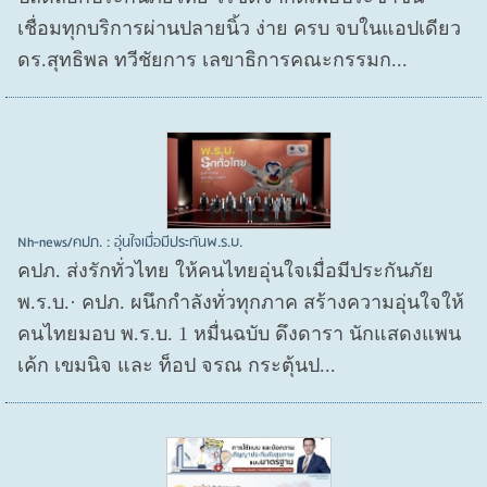
เชื่อมทุกบริการผ่านปลายนิ้ว ง่าย ครบ จบในแอปเดียว
ดร.สุทธิพล ทวีชัยการ เลขาธิการคณะกรรมก...
Nh-news/คปภ. : อุ่นใจเมื่อมีประกันพ.ร.บ.
คปภ. ส่งรักทั่วไทย ให้คนไทยอุ่นใจเมื่อมีประกันภัย
พ.ร.บ.· คปภ. ผนึกกำลังทั่วทุกภาค สร้างความอุ่นใจให้
คนไทยมอบ พ.ร.บ. 1 หมื่นฉบับ ดึงดารา นักแสดงแพน
เค้ก เขมนิจ และ ท็อป จรณ กระตุ้นป...