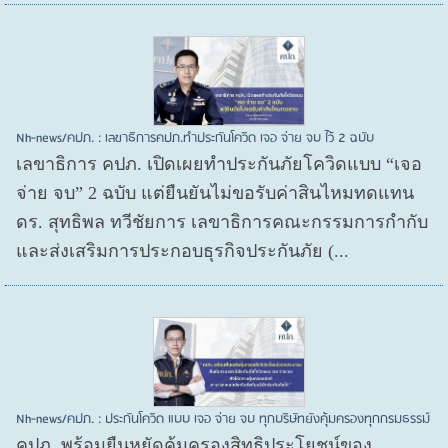
Nh-news/คปภ. : เลขาธิการคปภ.ทำประกันโควิด เจอ จ่าย จบ ไว้ 2 ฉบับ
เลขาธิการ คปภ. เปิดเผยทำประกันภัยโควิดแบบ “เจอ
จ่าย จบ” 2 ฉบับ แต่ยืนยันไม่ขอรับค่าสินไหมทดแทน
ดร. สุทธิพล ทวีชัยการ เลขาธิการคณะกรรมการกำกับ
และส่งเสริมการประกอบธุรกิจประกันภัย (...
Nh-news/คปภ. : ประกันโควิด แบบ เจอ จ่าย จบ ทุกบริษัทยังคุ้มครองทุกกรมธรรม์
คปภ. พร้อมยืนหยัดคุ้มครองสิทธิประโยชน์ของ