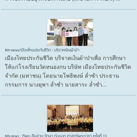
Nh-news/เมืองไทยประกันชีวิต : บริจาคเงินผ้าป่า
เมืองไทยประกันชีวิต บริจาคเงินผ้าป่าเพื่อ การศึกษา
ให้แก่โรงเรียนวัดหนองกบ บริษัท เมืองไทยประกันชีวิต
จำกัด (มหาชน) โดยนายโพธิพงษ์ ล่ำซำ ประธาน
กรรมการ นางยุพา ล่ำซำ นายสาระ ล่ำซำ...
Nh-news : ทิพย สืบสาน รักษา ต่อยอด ศาสตร์พระราชา ครั้งที่ 13