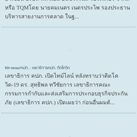
หรือ TQMโดย นายคมเนตร เนตรประไพ รองประธาน
บริหารสายงานการตลาด ในฐ...
Nh-news/คปภ. : เลขาธิการคปภ. ติดโควิด
เลขาธิการ คปภ. เปิดไทม์ไลน์ หลังทราบว่าติดโค
วิด-19 ดร. สุทธิพล ทวีชัยการ เลขาธิการคณะ
กรรมการกำกับและส่งเสริมการประกอบธุรกิจประกัน
ภัย (เลขาธิการ คปภ.) เปิดเผยว่า ก่อนอื่นผมต้...