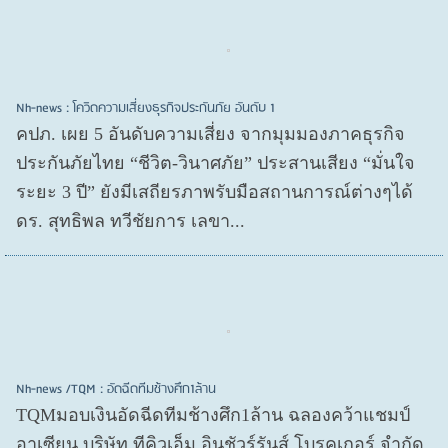
Nh-news : โควิดความเสี่ยงธุรกิจประกันภัย อันดับ 1
คปภ. เผย 5 อันดับความเสี่ยง จากมุมมองภาคธุรกิจ
ประกันภัยไทย “ชีวิต-วินาศภัย” ประสานเสียง “มั่นใจ
ระยะ 3 ปี” ยังมีเสถียรภาพรับมือสถานการณ์ต่างๆได้
ดร. สุทธิพล ทวีชัยการ เลขา...
Nh-news /TQM : อัดฉีดทีมช้างศึก1ล้าน
TQMมอบเงินอัดฉีดทีมช้างศึก1ล้าน ฉลองคว้าแชมป์
อาเซียน บริษัท ทีคิวเอ็ม อินชัวร์รันส์ โบรคเกอร์ จำกัด