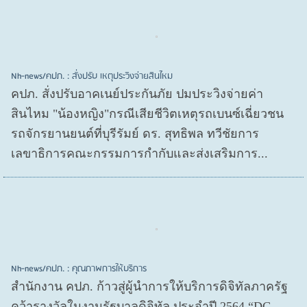
Nh-news/คปภ. : สั่งปรับ เหตุประวิงจ่ายสินไหม
คปภ. สั่งปรับอาคเนย์ประกันภัย ปมประวิงจ่ายค่า
สินไหม "น้องหญิง"กรณีเสียชีวิตเหตุรถเบนซ์เฉี่ยวชน
รถจักรยานยนต์ที่บุรีรัมย์ ดร. สุทธิพล ทวีชัยการ
เลขาธิการคณะกรรมการกำกับและส่งเสริมการ...
Nh-news/คปภ. : คุณภาพการให้บริการ
สำนักงาน คปภ. ก้าวสู่ผู้นำการให้บริการดิจิทัลภาครัฐ
คว้ารางวัลในงานรัฐบาลดิจิทัล ประจำปี 2564 “DG