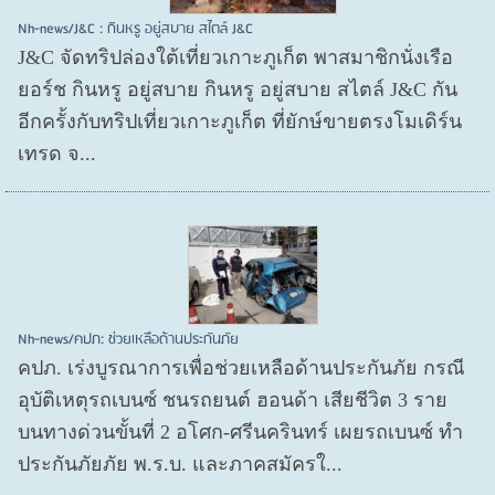
Nh-news/J&C : กินหรู อยู่สบาย สไตล์ J&C
J&C จัดทริปล่องใต้เที่ยวเกาะภูเก็ต พาสมาชิกนั่งเรือ
ยอร์ช กินหรู อยู่สบาย กินหรู อยู่สบาย สไตล์ J&C กัน
อีกครั้งกับทริปเที่ยวเกาะภูเก็ต ที่ยักษ์ขายตรงโมเดิร์น
เทรด จ...
Nh-news/คปภ: ช่วยเหลือด้านประกันภัย
คปภ. เร่งบูรณาการเพื่อช่วยเหลือด้านประกันภัย กรณี
อุบัติเหตุรถเบนซ์ ชนรถยนต์ ฮอนด้า เสียชีวิต 3 ราย
บนทางด่วนขั้นที่ 2 อโศก-ศรีนครินทร์ เผยรถเบนซ์ ทำ
ประกันภัยภัย พ.ร.บ. และภาคสมัครใ...