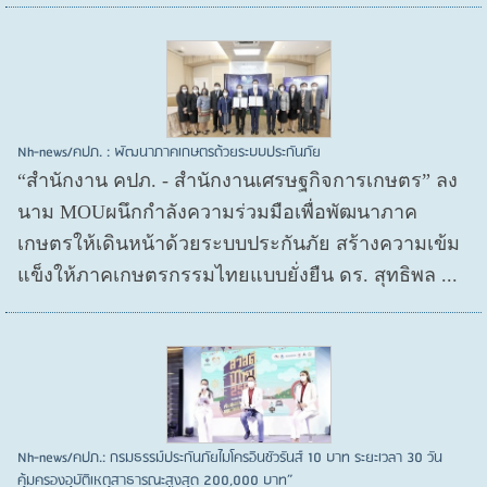
Nh-news/คปภ. : พัฒนาภาคเกษตรด้วยระบบประกันภัย
“สำนักงาน คปภ. - สำนักงานเศรษฐกิจการเกษตร” ลง
นาม MOUผนึกกำลังความร่วมมือเพื่อพัฒนาภาค
เกษตรให้เดินหน้าด้วยระบบประกันภัย สร้างความเข้ม
แข็งให้ภาคเกษตรกรรมไทยแบบยั่งยืน ดร. สุทธิพล ...
Nh-news/คปภ.: กรมธรรม์ประกันภัยไมโครอินชัวรันส์ 10 บาท ระยะเวลา 30 วัน
คุ้มครองอุบัติเหตุสาธารณะสูงสุด 200,000 บาท”