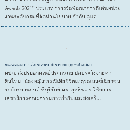
Awards 2021” ประเภท “รางวัลพัฒนาการดีเด่นหน่วย
งานระดับกรมที่จัดทำนโยบาย กำกับ ดูแล...
Nh-news/คปภ. : สั่งปรับอาคเนย์ประกันภัย ประวิงค่าสินไหม
คปภ. สั่งปรับอาคเนย์ประกันภัย ปมประวิงจ่ายค่า
สินไหม "น้องหญิง"กรณีเสียชีวิตเหตุรถเบนซ์เฉี่ยวชน
รถจักรยานยนต์ ที่บุรีรัมย์ ดร. สุทธิพล ทวีชัยการ
เลขาธิการคณะกรรมการกำกับและส่งเสริ...