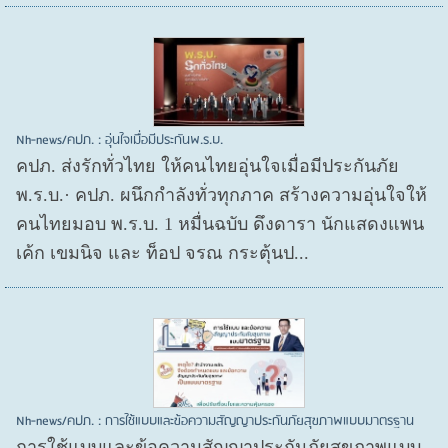
Nh-news/คปภ. : อุ่นใจเมื่อมีประกันพ.ร.บ.
คปภ. ส่งรักทั่วไทย ให้คนไทยอุ่นใจเมื่อมีประกันภัย
พ.ร.บ.· คปภ. ผนึกกำลังทั่วทุกภาค สร้างความอุ่นใจให้
คนไทยมอบ พ.ร.บ. 1 หมื่นฉบับ ดึงดารา นักแสดงแพน
เค้ก เขมนิจ และ ท็อป จรณ กระตุ้นป...
Nh-news/คปภ. : การใช้แบบและข้อความสัญญาประกันภัยสุขภาพแบบมาตรฐาน
การใช้แบบและข้อความสัญญาประกันภัยสุขภาพแบบ