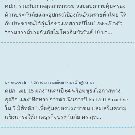
คปภ. ร่วมกับภาคอุตสาหกรรม ส่งมอบความคุ้มครอง
ด้านประกันภัยและอุปกรณ์ป้องกันอันตรายทั่วไทย ให้
กับประชาชนได้อุ่นใจช่วงเทศกาลปีใหม่ 2565เปิดตัว
“กรมธรรม์ประกันภัยไมโครอินชัวรันส์ 10 บา...
Nh-news/คปภ.: 5 มิติสร้างความแข็งแกร่งและฟื้นฟูศรัทธา
คปภ. เผย 15 ผลงานเด่นปี 64 พร้อมชูธงโอกาสทาง
ธุรกิจ และ“ทิศทาง การดำเนินการปี 65 แบบ Proactive
ใน 5 มิติหลัก” เพื่อคุ้มครองประชาชน และเสริมความ
แข็งแกร่งให้ภาคธุรกิจประกันภัย ดร.สุท...