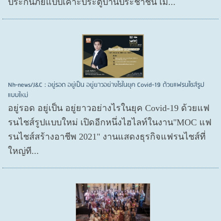
ประกันภัยแบบเคาะประตูบ้านประชาชน เมื...
Nh-news/J&C : อยู่รอด อยู่เป็น อยู่ยาวอย่างไรในยุค Covid-19 ด้วยแฟรนไชส์รูป
แบบใหม่
อยู่รอด อยู่​เป็น อยู่​ยาวอย่างไรในยุค Covid​-19 ด้วยแฟ
รนไชส์​รูปแบบใหม่ เปิดอีกหนึ่งไฮไลท์ในงาน"MOC แฟ
รนไชส์สร้างอาชีพ 2021" งานแสดงธุรกิจแฟรนไชส์ที่
ใหญ่ที...