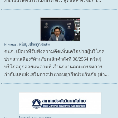
ภัยกับบริษัทประกันภัยได้ ดร. สุทธิพล ทวีชัยกา...
Nh-news : หวั่นผู้บริโภคถูกลอยแพ
คปภ. เปิดเวทีรับฟังความคิดเห็นเครือข่ายผู้บริโภค
ประสานเสียง“ค้าน”ยกเลิกคำสั่งที่ 38/2564 หวั่นผู้
บริโภคถูกลอยแพตามที่ สำนักงานคณะกรรมการ
กำกับและส่งเสริมการประกอบธุรกิจประกันภัย (สำ...