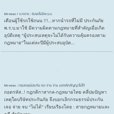
Nh-news / บ.กลาง : ขับรถไม่มีพ.ร.บ.
เตือนผู้ใช้รถใช้ถนน !!!...หากนำรถที่ไม่มี ประกันภัย
พ.ร.บ.มาใช้ มีความผิดตามกฎหมายที่สำคัญเมื่อเกิด
อุบัติเหตุ “ผู้ประสบเหตุจะไม่ได้รับความคุ้มครองตาม
กฎหมาย”ในแต่ละปีมีผู้ประสบอุบัต...
Nh-news : กรมธรรม์ประกัน เจอ จ่าย จ่าย บอกเลิกสัญญาไม่ได้
ถอดรหัส..! กฎกติกาสากล-กฎหมายไทย คลี่ปมปัญหา
เหตุใดบริษัทประกันภัย จึงบอกเลิกกรมธรรม์ประกัน
เจอ จ่าย จบ “ไม่ได้” เรียบเรียงโดย : สายกฎหมายและ