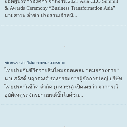
ยอดผู้บริหารองค์กร จากงาน 2021 Asia CEO Summit
& Awards Ceremony “Business Transformation Asia”
นายสาระ ล่ำซำ ประธานเจ้าหน้...
Nh-news : จ่ายสินไหมทดแทนหมอกระต่าย
ไทยประกันชีวิตจ่ายสินไหมฮอตเคลม “หมอกระต่าย”
นายสวัสดิ์ นฤวรวงศ์ รองกรรมการผู้จัดการใหญ่ บริษัท
ไทยประกันชีวิต จำกัด (มหาชน) เปิดเผยว่า จากกรณี
อุบัติเหตุรถจักรยานยนต์บิ๊กไบค์ชน...