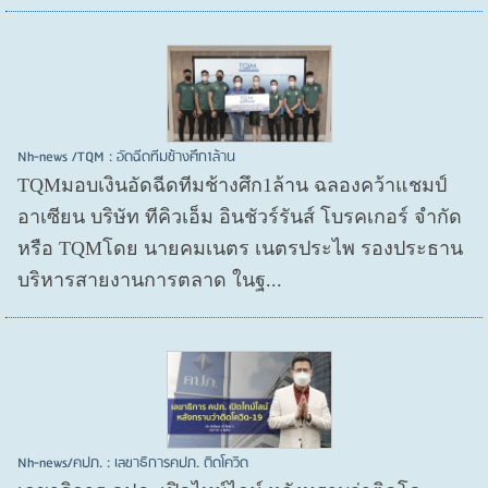
Nh-news /TQM : อัดฉีดทีมช้างศึก1ล้าน
TQMมอบเงินอัดฉีดทีมช้างศึก1ล้าน ฉลองคว้าแชมป์
อาเซียน บริษัท ทีคิวเอ็ม อินชัวร์รันส์ โบรคเกอร์ จำกัด
หรือ TQMโดย นายคมเนตร เนตรประไพ รองประธาน
บริหารสายงานการตลาด ในฐ...
Nh-news/คปภ. : เลขาธิการคปภ. ติดโควิด