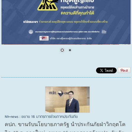
Nh-news : ขยาย 16 มาตรการช่วยภาคประกันภัย
คปภ. ขานรับนโยบายภาครัฐ นำประกันภัยฝ่าวิกฤตโค