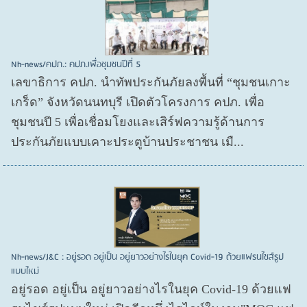
Nh-news/คปภ.: คปภ.เพื่อชุมชนปีที่ 5
เลขาธิการ คปภ. นำทัพประกันภัยลงพื้นที่ “ชุมชนเกาะ
เกร็ด” จังหวัดนนทบุรี เปิดตัวโครงการ คปภ. เพื่อ
ชุมชนปี 5 เพื่อเชื่อมโยงและเสิร์ฟความรู้ด้านการ
ประกันภัยแบบเคาะประตูบ้านประชาชน เมื...
Nh-news/J&C : อยู่รอด อยู่เป็น อยู่ยาวอย่างไรในยุค Covid-19 ด้วยแฟรนไชส์รูป
แบบใหม่
อยู่รอด อยู่​เป็น อยู่​ยาวอย่างไรในยุค Covid​-19 ด้วยแฟ