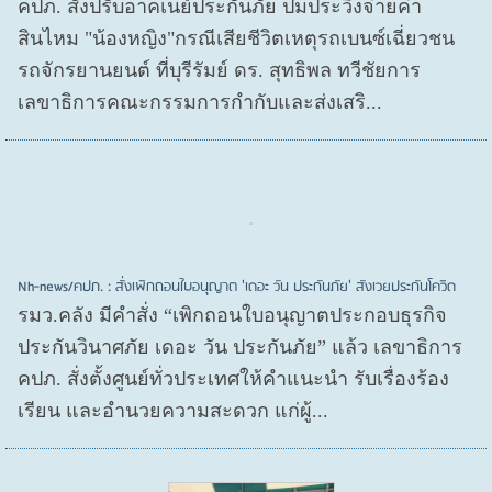
คปภ. สั่งปรับอาคเนย์ประกันภัย ปมประวิงจ่ายค่า
สินไหม "น้องหญิง"กรณีเสียชีวิตเหตุรถเบนซ์เฉี่ยวชน
รถจักรยานยนต์ ที่บุรีรัมย์ ดร. สุทธิพล ทวีชัยการ
เลขาธิการคณะกรรมการกำกับและส่งเสริ...
Nh-news/คปภ. : สั่งเพิกถอนใบอนุญาต 'เดอะ วัน ประกันภัย' สังเวยประกันโควิด
รมว.คลัง มีคำสั่ง “เพิกถอนใบอนุญาตประกอบธุรกิจ
ประกันวินาศภัย เดอะ วัน ประกันภัย” แล้ว เลขาธิการ
คปภ. สั่งตั้งศูนย์ทั่วประเทศให้คำแนะนำ รับเรื่องร้อง
เรียน และอำนวยความสะดวก แก่ผู้...