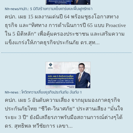
Nh-news/คปภ.: 5 มิติสร้างความแข็งแกร่งและฟื้นฟูศรัทธา
คปภ. เผย 15 ผลงานเด่นปี 64 พร้อมชูธงโอกาสทาง
ธุรกิจ และ“ทิศทาง การดำเนินการปี 65 แบบ Proactive
ใน 5 มิติหลัก” เพื่อคุ้มครองประชาชน และเสริมความ
แข็งแกร่งให้ภาคธุรกิจประกันภัย ดร.สุท...
Nh-news : โควิดความเสี่ยงธุรกิจประกันภัย อันดับ 1
คปภ. เผย 5 อันดับความเสี่ยง จากมุมมองภาคธุรกิจ
ประกันภัยไทย “ชีวิต-วินาศภัย” ประสานเสียง “มั่นใจ
ระยะ 3 ปี” ยังมีเสถียรภาพรับมือสถานการณ์ต่างๆได้
ดร. สุทธิพล ทวีชัยการ เลขา...