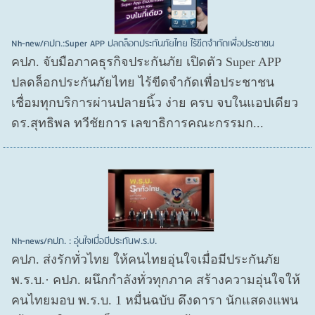
Nh-new/คปภ.:Super APP ปลดล็อกประกันภัยไทย ไร้ขีดจำกัดเพื่อประชาชน
คปภ. จับมือภาคธุรกิจประกันภัย เปิดตัว Super APP
ปลดล็อกประกันภัยไทย ไร้ขีดจำกัดเพื่อประชาชน
เชื่อมทุกบริการผ่านปลายนิ้ว ง่าย ครบ จบในแอปเดียว
ดร.สุทธิพล ทวีชัยการ เลขาธิการคณะกรรมก...
Nh-news/คปภ. : อุ่นใจเมื่อมีประกันพ.ร.บ.
คปภ. ส่งรักทั่วไทย ให้คนไทยอุ่นใจเมื่อมีประกันภัย
พ.ร.บ.· คปภ. ผนึกกำลังทั่วทุกภาค สร้างความอุ่นใจให้
คนไทยมอบ พ.ร.บ. 1 หมื่นฉบับ ดึงดารา นักแสดงแพน