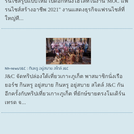
รนไชส์​รูปแบบใหม่ เปิดอีกหนึ่งไฮไลท์ในงาน"MOC แฟ
รนไชส์สร้างอาชีพ 2021" งานแสดงธุรกิจแฟรนไชส์ที่
ใหญ่ที...
Nh-news/J&C : กินหรู อยู่สบาย สไตล์ J&C
J&C จัดทริปล่องใต้เที่ยวเกาะภูเก็ต พาสมาชิกนั่งเรือ
ยอร์ช กินหรู อยู่สบาย กินหรู อยู่สบาย สไตล์ J&C กัน
อีกครั้งกับทริปเที่ยวเกาะภูเก็ต ที่ยักษ์ขายตรงโมเดิร์น
เทรด จ...