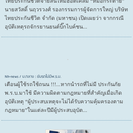
ไทยประกันชีวิตจ่ายสินไหมฮอตเคลม “หมอกระต่าย”
นายสวัสดิ์ นฤวรวงศ์ รองกรรมการผู้จัดการใหญ่ บริษัท
ไทยประกันชีวิต จำกัด (มหาชน) เปิดเผยว่า จากกรณี
อุบัติเหตุรถจักรยานยนต์บิ๊กไบค์ชน...
Nh-news / บ.กลาง : ขับรถไม่มีพ.ร.บ.
เตือนผู้ใช้รถใช้ถนน !!!...หากนำรถที่ไม่มี ประกันภัย
พ.ร.บ.มาใช้ มีความผิดตามกฎหมายที่สำคัญเมื่อเกิด
อุบัติเหตุ “ผู้ประสบเหตุจะไม่ได้รับความคุ้มครองตาม
กฎหมาย”ในแต่ละปีมีผู้ประสบอุบัต...