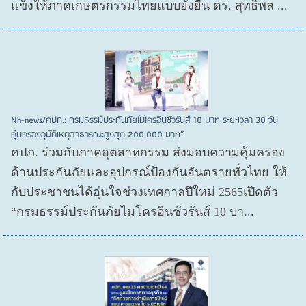
แข็งให้ภาคเกษตรกรรมไทยแบบยั่งยืน ดร. สุทธิพล ...
Nh-news/คปภ.: กรมธรรม์ประกันภัยไมโครอินชัวรันส์ 10 บาท ระยะเวลา 30 วัน
คุ้มครองอุบัติเหตุสาธารณะสูงสุด 200,000 บาท”
คปภ. ร่วมกับภาคอุตสาหกรรม ส่งมอบความคุ้มครอง
ด้านประกันภัยและอุปกรณ์ป้องกันอันตรายทั่วไทย ให้
กับประชาชนได้อุ่นใจช่วงเทศกาลปีใหม่ 2565เปิดตัว
“กรมธรรม์ประกันภัยไมโครอินชัวรันส์ 10 บา...