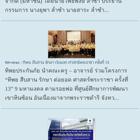
จำกัด (มหาชน) โดยนายโพธิพงษ์ ล่ำซำ ประธาน
กรรมการ นางยุพา ล่ำซำ นายสาระ ล่ำซำ...
Nh-news : ทิพย สืบสาน รักษา ต่อยอด ศาสตร์พระราชา ครั้งที่ 13
ทิพยประกันภัย นำคณะครู – อาจารย์ ร่วมโครงการ
“ทิพย สืบสาน รักษา ต่อยอด ศาสตร์พระราชา ครั้งที่
13” 9 มหามงคล ตามรอยพ่อ ที่ศูนย์ศึกษาการพัฒนา
เขาหินซ้อน อันเนื่องมาจากพระราชดำริ จังหว...