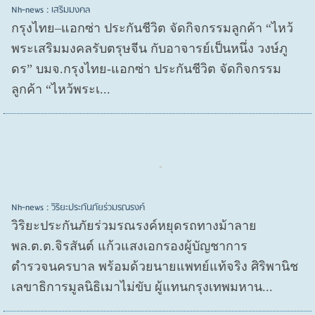
Nh-news : เสริมมงคล
กรุงไทย–แอกซ่า ประกันชีวิต จัดกิจกรรมลูกค้า “ไหว้
พระเสริมมงคลรับตรุษจีน กับอาจารย์เป็นหนึ่ง วงษ์ภู
ดร” บมจ.กรุงไทย-แอกซ่า ประกันชีวิต จัดกิจกรรม
ลูกค้า “ไหว้พระเ...
Nh-news : วิริยะประกันภัยร่วมรณรงค์
วิริยะประกันภัยร่วมรณรงค์หยุดรถทางม้าลาย
พล.ต.ต.จิรสันต์ แก้วแสงเอกรองผู้บัญชาการ
ตำรวจนครบาล พร้อมด้วยนายแพทย์แท้จริง ศิริพานิช
เลขาธิการมูลนิธิเมาไม่ขับ ผู้แทนกรุงเทพมหาน...