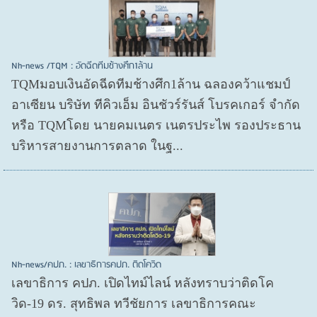
Nh-news /TQM : อัดฉีดทีมช้างศึก1ล้าน
TQMมอบเงินอัดฉีดทีมช้างศึก1ล้าน ฉลองคว้าแชมป์
อาเซียน บริษัท ทีคิวเอ็ม อินชัวร์รันส์ โบรคเกอร์ จำกัด
หรือ TQMโดย นายคมเนตร เนตรประไพ รองประธาน
บริหารสายงานการตลาด ในฐ...
Nh-news/คปภ. : เลขาธิการคปภ. ติดโควิด
เลขาธิการ คปภ. เปิดไทม์ไลน์ หลังทราบว่าติดโค
วิด-19 ดร. สุทธิพล ทวีชัยการ เลขาธิการคณะ