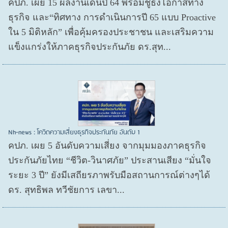
คปภ. เผย 15 ผลงานเด่นปี 64 พร้อมชูธงโอกาสทาง
ธุรกิจ และ“ทิศทาง การดำเนินการปี 65 แบบ Proactive
ใน 5 มิติหลัก” เพื่อคุ้มครองประชาชน และเสริมความ
แข็งแกร่งให้ภาคธุรกิจประกันภัย ดร.สุท...
Nh-news : โควิดความเสี่ยงธุรกิจประกันภัย อันดับ 1
คปภ. เผย 5 อันดับความเสี่ยง จากมุมมองภาคธุรกิจ
ประกันภัยไทย “ชีวิต-วินาศภัย” ประสานเสียง “มั่นใจ
ระยะ 3 ปี” ยังมีเสถียรภาพรับมือสถานการณ์ต่างๆได้
ดร. สุทธิพล ทวีชัยการ เลขา...