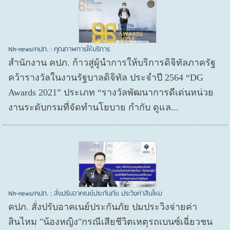
Nh-news/คปภ. : คุณภาพการให้บริการ
สำนักงาน คปภ. ก้าวสู่ผู้นำการให้บริการดิจิทัลภาครัฐ
คว้ารางวัลในงานรัฐบาลดิจิทัล ประจำปี 2564 “DG
Awards 2021” ประเภท “รางวัลพัฒนาการดีเด่นหน่วย
งานระดับกรมที่จัดทำนโยบาย กำกับ ดูแล...
Nh-news/คปภ. : สั่งปรับอาคเนย์ประกันภัย ประวิงค่าสินไหม
คปภ. สั่งปรับอาคเนย์ประกันภัย ปมประวิงจ่ายค่า
สินไหม "น้องหญิง"กรณีเสียชีวิตเหตุรถเบนซ์เฉี่ยวชน