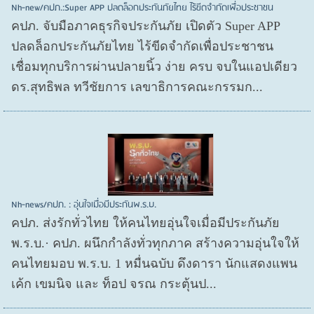
Nh-new/คปภ.:Super APP ปลดล็อกประกันภัยไทย ไร้ขีดจำกัดเพื่อประชาชน
คปภ. จับมือภาคธุรกิจประกันภัย เปิดตัว Super APP
ปลดล็อกประกันภัยไทย ไร้ขีดจำกัดเพื่อประชาชน
เชื่อมทุกบริการผ่านปลายนิ้ว ง่าย ครบ จบในแอปเดียว
ดร.สุทธิพล ทวีชัยการ เลขาธิการคณะกรรมก...
Nh-news/คปภ. : อุ่นใจเมื่อมีประกันพ.ร.บ.
คปภ. ส่งรักทั่วไทย ให้คนไทยอุ่นใจเมื่อมีประกันภัย
พ.ร.บ.· คปภ. ผนึกกำลังทั่วทุกภาค สร้างความอุ่นใจให้
คนไทยมอบ พ.ร.บ. 1 หมื่นฉบับ ดึงดารา นักแสดงแพน
เค้ก เขมนิจ และ ท็อป จรณ กระตุ้นป...