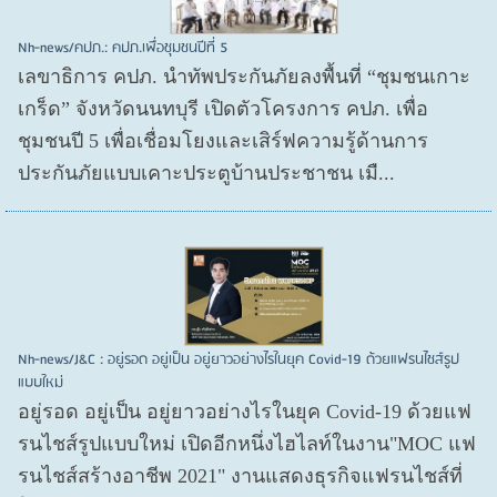
Nh-news/คปภ.: คปภ.เพื่อชุมชนปีที่ 5
เลขาธิการ คปภ. นำทัพประกันภัยลงพื้นที่ “ชุมชนเกาะ
เกร็ด” จังหวัดนนทบุรี เปิดตัวโครงการ คปภ. เพื่อ
ชุมชนปี 5 เพื่อเชื่อมโยงและเสิร์ฟความรู้ด้านการ
ประกันภัยแบบเคาะประตูบ้านประชาชน เมื...
Nh-news/J&C : อยู่รอด อยู่เป็น อยู่ยาวอย่างไรในยุค Covid-19 ด้วยแฟรนไชส์รูป
แบบใหม่
อยู่รอด อยู่​เป็น อยู่​ยาวอย่างไรในยุค Covid​-19 ด้วยแฟ
รนไชส์​รูปแบบใหม่ เปิดอีกหนึ่งไฮไลท์ในงาน"MOC แฟ
รนไชส์สร้างอาชีพ 2021" งานแสดงธุรกิจแฟรนไชส์ที่