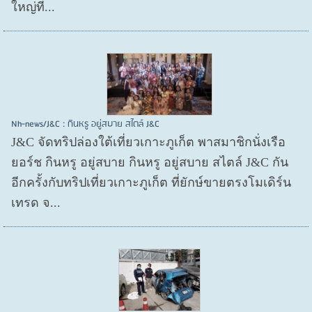
ใหญ่ที...
Nh-news/J&C : กินหรู อยู่สบาย สไตล์ J&C
J&C จัดทริปล่องใต้เที่ยวเกาะภูเก็ต พาสมาชิกนั่งเรือ
ยอร์ช กินหรู อยู่สบาย กินหรู อยู่สบาย สไตล์ J&C กัน
อีกครั้งกับทริปเที่ยวเกาะภูเก็ต ที่ยักษ์ขายตรงโมเดิร์น
เทรด จ...