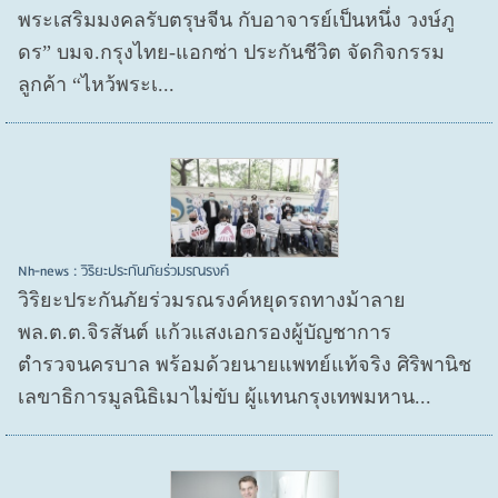
พระเสริมมงคลรับตรุษจีน กับอาจารย์เป็นหนึ่ง วงษ์ภู
ดร” บมจ.กรุงไทย-แอกซ่า ประกันชีวิต จัดกิจกรรม
ลูกค้า “ไหว้พระเ...
Nh-news : วิริยะประกันภัยร่วมรณรงค์
วิริยะประกันภัยร่วมรณรงค์หยุดรถทางม้าลาย
พล.ต.ต.จิรสันต์ แก้วแสงเอกรองผู้บัญชาการ
ตำรวจนครบาล พร้อมด้วยนายแพทย์แท้จริง ศิริพานิช
เลขาธิการมูลนิธิเมาไม่ขับ ผู้แทนกรุงเทพมหาน...