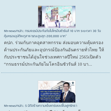
Nh-news/คปภ.: กรมธรรม์ประกันภัยไมโครอินชัวรันส์ 10 บาท ระยะเวลา 30 วัน
คุ้มครองอุบัติเหตุสาธารณะสูงสุด 200,000 บาท”
คปภ. ร่วมกับภาคอุตสาหกรรม ส่งมอบความคุ้มครอง
ด้านประกันภัยและอุปกรณ์ป้องกันอันตรายทั่วไทย ให้
กับประชาชนได้อุ่นใจช่วงเทศกาลปีใหม่ 2565เปิดตัว
“กรมธรรม์ประกันภัยไมโครอินชัวรันส์ 10 บา...
Nh-news/คปภ.: 5 มิติสร้างความแข็งแกร่งและฟื้นฟูศรัทธา