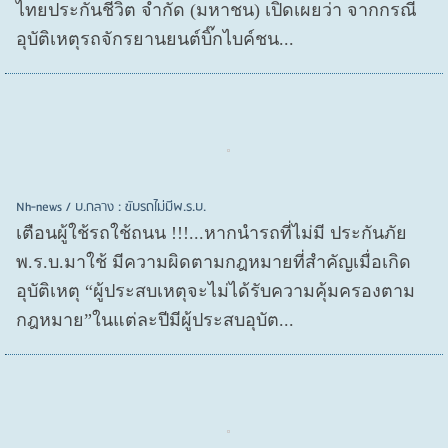
ไทยประกันชีวิต จำกัด (มหาชน) เปิดเผยว่า จากกรณี
อุบัติเหตุรถจักรยานยนต์บิ๊กไบค์ชน...
Nh-news / บ.กลาง : ขับรถไม่มีพ.ร.บ.
เตือนผู้ใช้รถใช้ถนน !!!...หากนำรถที่ไม่มี ประกันภัย
พ.ร.บ.มาใช้ มีความผิดตามกฎหมายที่สำคัญเมื่อเกิด
อุบัติเหตุ “ผู้ประสบเหตุจะไม่ได้รับความคุ้มครองตาม
กฎหมาย”ในแต่ละปีมีผู้ประสบอุบัต...