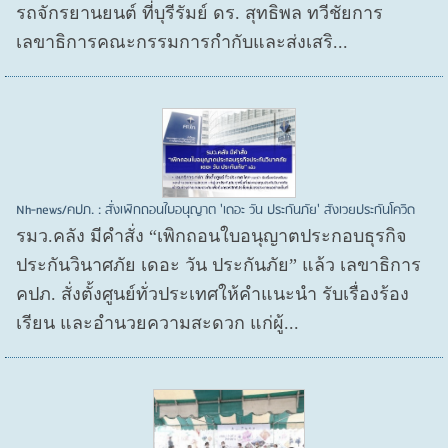
รถจักรยานยนต์ ที่บุรีรัมย์ ดร. สุทธิพล ทวีชัยการ
เลขาธิการคณะกรรมการกำกับและส่งเสริ...
Nh-news/คปภ. : สั่งเพิกถอนใบอนุญาต 'เดอะ วัน ประกันภัย' สังเวยประกันโควิด
รมว.คลัง มีคำสั่ง “เพิกถอนใบอนุญาตประกอบธุรกิจ
ประกันวินาศภัย เดอะ วัน ประกันภัย” แล้ว เลขาธิการ
คปภ. สั่งตั้งศูนย์ทั่วประเทศให้คำแนะนำ รับเรื่องร้อง
เรียน และอำนวยความสะดวก แก่ผู้...