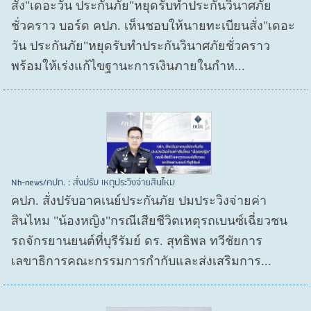
สั่ง"เดอะวัน ประกันภัย"หยุดรับทำประกันวินาศภัย
ชั่วคราว บอร์ด คปภ. เห็นชอบให้นายทะเบียนสั่ง"เดอะ
วัน ประกันภัย"หยุดรับทำประกันวินาศภัยชั่วคราว
พร้อมให้เร่งแก้ไขฐานะการเงินภายในกำห...
Nh-news/คปภ. : สั่งปรับ เหตุประวิงจ่ายสินไหม
คปภ. สั่งปรับอาคเนย์ประกันภัย ปมประวิงจ่ายค่า
สินไหม "น้องหญิง"กรณีเสียชีวิตเหตุรถเบนซ์เฉี่ยวชน
รถจักรยานยนต์ที่บุรีรัมย์ ดร. สุทธิพล ทวีชัยการ
เลขาธิการคณะกรรมการกำกับและส่งเสริมการ...