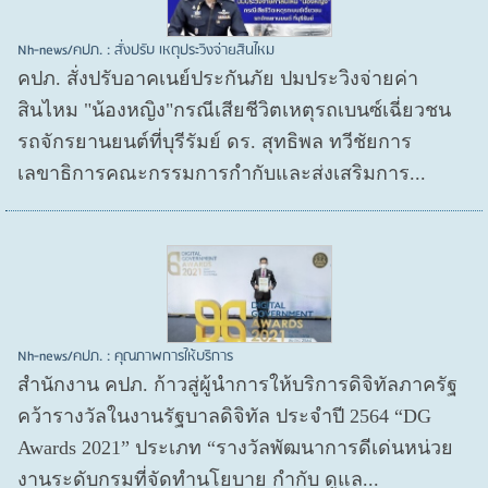
Nh-news/คปภ. : สั่งปรับ เหตุประวิงจ่ายสินไหม
คปภ. สั่งปรับอาคเนย์ประกันภัย ปมประวิงจ่ายค่า
สินไหม "น้องหญิง"กรณีเสียชีวิตเหตุรถเบนซ์เฉี่ยวชน
รถจักรยานยนต์ที่บุรีรัมย์ ดร. สุทธิพล ทวีชัยการ
เลขาธิการคณะกรรมการกำกับและส่งเสริมการ...
Nh-news/คปภ. : คุณภาพการให้บริการ
สำนักงาน คปภ. ก้าวสู่ผู้นำการให้บริการดิจิทัลภาครัฐ
คว้ารางวัลในงานรัฐบาลดิจิทัล ประจำปี 2564 “DG
Awards 2021” ประเภท “รางวัลพัฒนาการดีเด่นหน่วย
งานระดับกรมที่จัดทำนโยบาย กำกับ ดูแล...