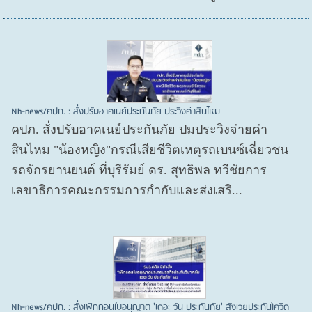
Nh-news/คปภ. : สั่งปรับอาคเนย์ประกันภัย ประวิงค่าสินไหม
คปภ. สั่งปรับอาคเนย์ประกันภัย ปมประวิงจ่ายค่า
สินไหม "น้องหญิง"กรณีเสียชีวิตเหตุรถเบนซ์เฉี่ยวชน
รถจักรยานยนต์ ที่บุรีรัมย์ ดร. สุทธิพล ทวีชัยการ
เลขาธิการคณะกรรมการกำกับและส่งเสริ...
Nh-news/คปภ. : สั่งเพิกถอนใบอนุญาต 'เดอะ วัน ประกันภัย' สังเวยประกันโควิด