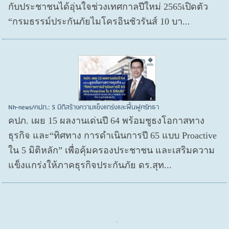
กับประชาชนได้อุ่นใจช่วงเทศกาลปีใหม่ 2565เปิดตัว
“กรมธรรม์ประกันภัยไมโครอินชัวรันส์ 10 บา...
Nh-news/คปภ.: 5 มิติสร้างความแข็งแกร่งและฟื้นฟูศรัทธา
คปภ. เผย 15 ผลงานเด่นปี 64 พร้อมชูธงโอกาสทาง
ธุรกิจ และ“ทิศทาง การดำเนินการปี 65 แบบ Proactive
ใน 5 มิติหลัก” เพื่อคุ้มครองประชาชน และเสริมความ
แข็งแกร่งให้ภาคธุรกิจประกันภัย ดร.สุท...