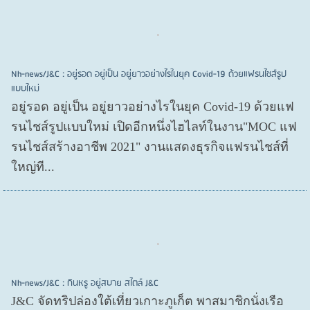
Nh-news/J&C : อยู่รอด อยู่เป็น อยู่ยาวอย่างไรในยุค Covid-19 ด้วยแฟรนไชส์รูป
แบบใหม่
อยู่รอด อยู่​เป็น อยู่​ยาวอย่างไรในยุค Covid​-19 ด้วยแฟ
รนไชส์​รูปแบบใหม่ เปิดอีกหนึ่งไฮไลท์ในงาน"MOC แฟ
รนไชส์สร้างอาชีพ 2021" งานแสดงธุรกิจแฟรนไชส์ที่
ใหญ่ที...
Nh-news/J&C : กินหรู อยู่สบาย สไตล์ J&C
J&C จัดทริปล่องใต้เที่ยวเกาะภูเก็ต พาสมาชิกนั่งเรือ