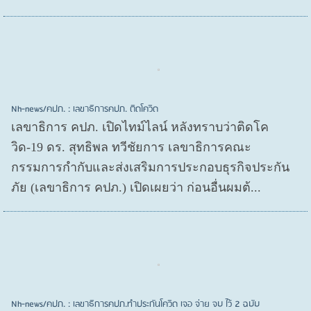
Nh-news/คปภ. : เลขาธิการคปภ. ติดโควิด
เลขาธิการ คปภ. เปิดไทม์ไลน์ หลังทราบว่าติดโค
วิด-19 ดร. สุทธิพล ทวีชัยการ เลขาธิการคณะ
กรรมการกำกับและส่งเสริมการประกอบธุรกิจประกัน
ภัย (เลขาธิการ คปภ.) เปิดเผยว่า ก่อนอื่นผมต้...
Nh-news/คปภ. : เลขาธิการคปภ.ทำประกันโควิด เจอ จ่าย จบ ไว้ 2 ฉบับ