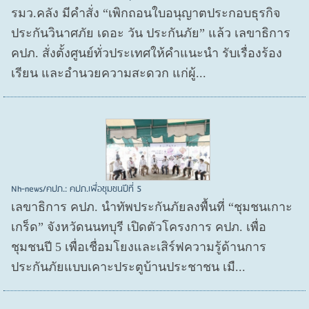
รมว.คลัง มีคำสั่ง “เพิกถอนใบอนุญาตประกอบธุรกิจ
ประกันวินาศภัย เดอะ วัน ประกันภัย” แล้ว เลขาธิการ
คปภ. สั่งตั้งศูนย์ทั่วประเทศให้คำแนะนำ รับเรื่องร้อง
เรียน และอำนวยความสะดวก แก่ผู้...
Nh-news/คปภ.: คปภ.เพื่อชุมชนปีที่ 5
เลขาธิการ คปภ. นำทัพประกันภัยลงพื้นที่ “ชุมชนเกาะ
เกร็ด” จังหวัดนนทบุรี เปิดตัวโครงการ คปภ. เพื่อ
ชุมชนปี 5 เพื่อเชื่อมโยงและเสิร์ฟความรู้ด้านการ
ประกันภัยแบบเคาะประตูบ้านประชาชน เมื...