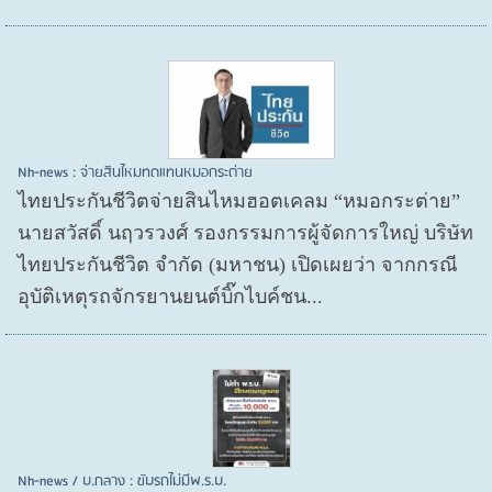
Nh-news : จ่ายสินไหมทดแทนหมอกระต่าย
ไทยประกันชีวิตจ่ายสินไหมฮอตเคลม “หมอกระต่าย”
นายสวัสดิ์ นฤวรวงศ์ รองกรรมการผู้จัดการใหญ่ บริษัท
ไทยประกันชีวิต จำกัด (มหาชน) เปิดเผยว่า จากกรณี
อุบัติเหตุรถจักรยานยนต์บิ๊กไบค์ชน...
Nh-news / บ.กลาง : ขับรถไม่มีพ.ร.บ.