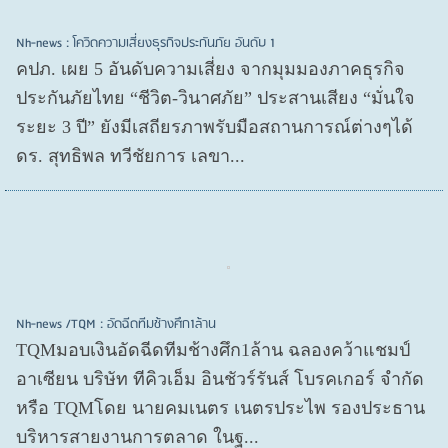
Nh-news : โควิดความเสี่ยงธุรกิจประกันภัย อันดับ 1
คปภ. เผย 5 อันดับความเสี่ยง จากมุมมองภาคธุรกิจ
ประกันภัยไทย “ชีวิต-วินาศภัย” ประสานเสียง “มั่นใจ
ระยะ 3 ปี” ยังมีเสถียรภาพรับมือสถานการณ์ต่างๆได้
ดร. สุทธิพล ทวีชัยการ เลขา...
Nh-news /TQM : อัดฉีดทีมช้างศึก1ล้าน
TQMมอบเงินอัดฉีดทีมช้างศึก1ล้าน ฉลองคว้าแชมป์
อาเซียน บริษัท ทีคิวเอ็ม อินชัวร์รันส์ โบรคเกอร์ จำกัด
หรือ TQMโดย นายคมเนตร เนตรประไพ รองประธาน
บริหารสายงานการตลาด ในฐ...