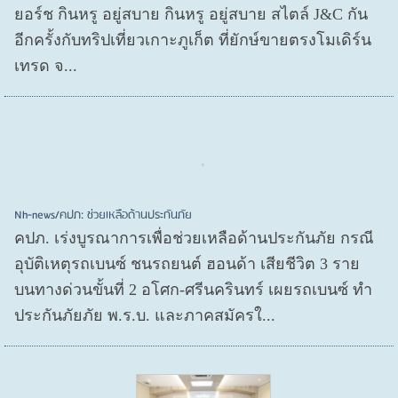
ยอร์ช กินหรู อยู่สบาย กินหรู อยู่สบาย สไตล์ J&C กัน
อีกครั้งกับทริปเที่ยวเกาะภูเก็ต ที่ยักษ์ขายตรงโมเดิร์น
เทรด จ...
Nh-news/คปภ: ช่วยเหลือด้านประกันภัย
คปภ. เร่งบูรณาการเพื่อช่วยเหลือด้านประกันภัย กรณี
อุบัติเหตุรถเบนซ์ ชนรถยนต์ ฮอนด้า เสียชีวิต 3 ราย
บนทางด่วนขั้นที่ 2 อโศก-ศรีนครินทร์ เผยรถเบนซ์ ทำ
ประกันภัยภัย พ.ร.บ. และภาคสมัครใ...