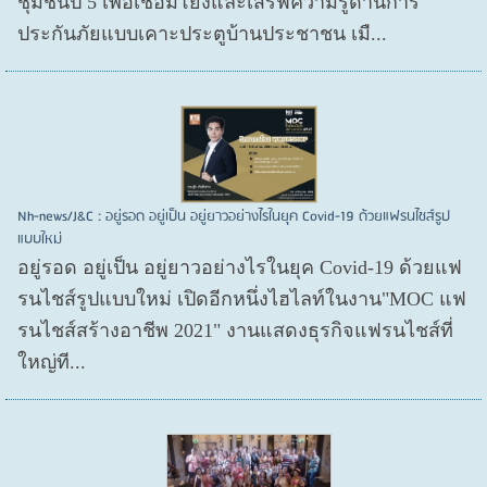
ชุมชนปี 5 เพื่อเชื่อมโยงและเสิร์ฟความรู้ด้านการ
ประกันภัยแบบเคาะประตูบ้านประชาชน เมื...
Nh-news/J&C : อยู่รอด อยู่เป็น อยู่ยาวอย่างไรในยุค Covid-19 ด้วยแฟรนไชส์รูป
แบบใหม่
อยู่รอด อยู่​เป็น อยู่​ยาวอย่างไรในยุค Covid​-19 ด้วยแฟ
รนไชส์​รูปแบบใหม่ เปิดอีกหนึ่งไฮไลท์ในงาน"MOC แฟ
รนไชส์สร้างอาชีพ 2021" งานแสดงธุรกิจแฟรนไชส์ที่
ใหญ่ที...