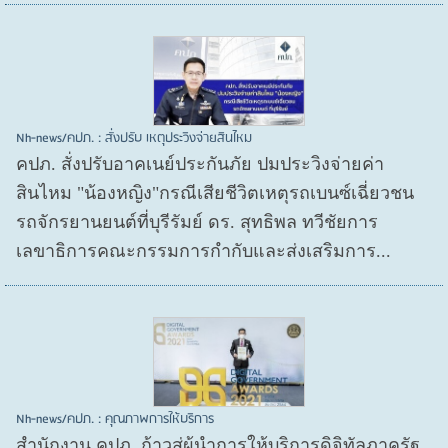
Nh-news/คปภ. : สั่งปรับ เหตุประวิงจ่ายสินไหม
คปภ. สั่งปรับอาคเนย์ประกันภัย ปมประวิงจ่ายค่า
สินไหม "น้องหญิง"กรณีเสียชีวิตเหตุรถเบนซ์เฉี่ยวชน
รถจักรยานยนต์ที่บุรีรัมย์ ดร. สุทธิพล ทวีชัยการ
เลขาธิการคณะกรรมการกำกับและส่งเสริมการ...
Nh-news/คปภ. : คุณภาพการให้บริการ
สำนักงาน คปภ. ก้าวสู่ผู้นำการให้บริการดิจิทัลภาครัฐ