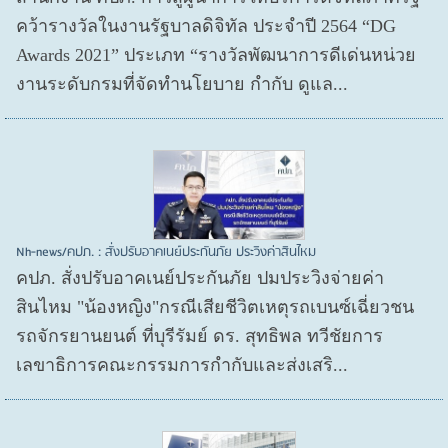
คว้ารางวัลในงานรัฐบาลดิจิทัล ประจำปี 2564 “DG
Awards 2021” ประเภท “รางวัลพัฒนาการดีเด่นหน่วย
งานระดับกรมที่จัดทำนโยบาย กำกับ ดูแล...
Nh-news/คปภ. : สั่งปรับอาคเนย์ประกันภัย ประวิงค่าสินไหม
คปภ. สั่งปรับอาคเนย์ประกันภัย ปมประวิงจ่ายค่า
สินไหม "น้องหญิง"กรณีเสียชีวิตเหตุรถเบนซ์เฉี่ยวชน
รถจักรยานยนต์ ที่บุรีรัมย์ ดร. สุทธิพล ทวีชัยการ
เลขาธิการคณะกรรมการกำกับและส่งเสริ...