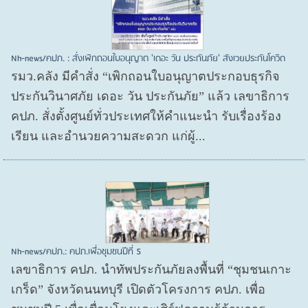
Nh-news/คปภ. : สั่งเพิกถอนใบอนุญาต 'เดอะ วัน ประกันภัย' สังเวยประกันโควิด
รมว.คลัง มีคำสั่ง “เพิกถอนใบอนุญาตประกอบธุรกิจ
ประกันวินาศภัย เดอะ วัน ประกันภัย” แล้ว เลขาธิการ
คปภ. สั่งตั้งศูนย์ทั่วประเทศให้คำแนะนำ รับเรื่องร้อง
เรียน และอำนวยความสะดวก แก่ผู้...
Nh-news/คปภ.: คปภ.เพื่อชุมชนปีที่ 5
เลขาธิการ คปภ. นำทัพประกันภัยลงพื้นที่ “ชุมชนเกาะ
เกร็ด” จังหวัดนนทบุรี เปิดตัวโครงการ คปภ. เพื่อ