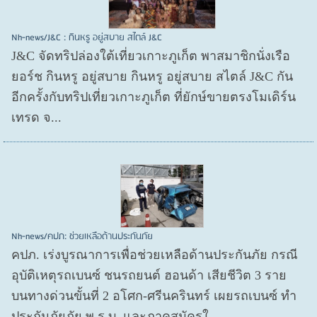
Nh-news/J&C : กินหรู อยู่สบาย สไตล์ J&C
J&C จัดทริปล่องใต้เที่ยวเกาะภูเก็ต พาสมาชิกนั่งเรือ
ยอร์ช กินหรู อยู่สบาย กินหรู อยู่สบาย สไตล์ J&C กัน
อีกครั้งกับทริปเที่ยวเกาะภูเก็ต ที่ยักษ์ขายตรงโมเดิร์น
เทรด จ...
Nh-news/คปภ: ช่วยเหลือด้านประกันภัย
คปภ. เร่งบูรณาการเพื่อช่วยเหลือด้านประกันภัย กรณี
อุบัติเหตุรถเบนซ์ ชนรถยนต์ ฮอนด้า เสียชีวิต 3 ราย
บนทางด่วนขั้นที่ 2 อโศก-ศรีนครินทร์ เผยรถเบนซ์ ทำ
ประกันภัยภัย พ.ร.บ. และภาคสมัครใ...