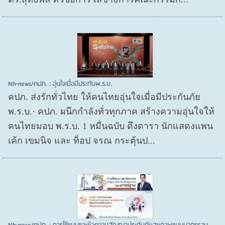
Nh-news/คปภ. : อุ่นใจเมื่อมีประกันพ.ร.บ.
คปภ. ส่งรักทั่วไทย ให้คนไทยอุ่นใจเมื่อมีประกันภัย
พ.ร.บ.· คปภ. ผนึกกำลังทั่วทุกภาค สร้างความอุ่นใจให้
คนไทยมอบ พ.ร.บ. 1 หมื่นฉบับ ดึงดารา นักแสดงแพน
เค้ก เขมนิจ และ ท็อป จรณ กระตุ้นป...