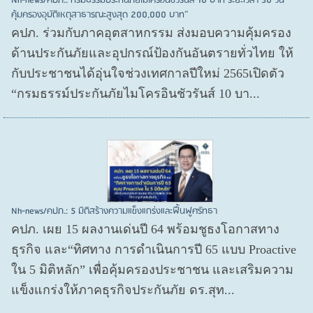
Nh-news/คปภ.: กรมธรรม์ประกันภัยไมโครอินชัวรันส์ 10 บาท ระยะเวลา 30 วัน
คุ้มครองอุบัติเหตุสาธารณะสูงสุด 200,000 บาท”
คปภ. ร่วมกับภาคอุตสาหกรรม ส่งมอบความคุ้มครอง
ด้านประกันภัยและอุปกรณ์ป้องกันอันตรายทั่วไทย ให้
กับประชาชนได้อุ่นใจช่วงเทศกาลปีใหม่ 2565เปิดตัว
“กรมธรรม์ประกันภัยไมโครอินชัวรันส์ 10 บา...
Nh-news/คปภ.: 5 มิติสร้างความแข็งแกร่งและฟื้นฟูศรัทธา
คปภ. เผย 15 ผลงานเด่นปี 64 พร้อมชูธงโอกาสทาง
ธุรกิจ และ“ทิศทาง การดำเนินการปี 65 แบบ Proactive
ใน 5 มิติหลัก” เพื่อคุ้มครองประชาชน และเสริมความ
แข็งแกร่งให้ภาคธุรกิจประกันภัย ดร.สุท...