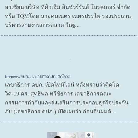
อาเซียน บริษัท ทีคิวเอ็ม อินชัวร์รันส์ โบรคเกอร์ จำกัด
หรือ TQMโดย นายคมเนตร เนตรประไพ รองประธาน
บริหารสายงานการตลาด ในฐ...
Nh-news/คปภ. : เลขาธิการคปภ. ติดโควิด
เลขาธิการ คปภ. เปิดไทม์ไลน์ หลังทราบว่าติดโค
วิด-19 ดร. สุทธิพล ทวีชัยการ เลขาธิการคณะ
กรรมการกำกับและส่งเสริมการประกอบธุรกิจประกัน
ภัย (เลขาธิการ คปภ.) เปิดเผยว่า ก่อนอื่นผมต้...