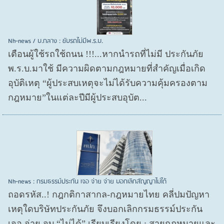
Nh-news / บ.กลาง : ขับรถไม่มีพ.ร.บ.
เตือนผู้ใช้รถใช้ถนน !!!...หากนำรถที่ไม่มี ประกันภัย
พ.ร.บ.มาใช้ มีความผิดตามกฎหมายที่สำคัญเมื่อเกิด
อุบัติเหตุ “ผู้ประสบเหตุจะไม่ได้รับความคุ้มครองตาม
กฎหมาย”ในแต่ละปีมีผู้ประสบอุบัต...
Nh-news : กรมธรรม์ประกัน เจอ จ่าย จ่าย บอกเลิกสัญญาไม่ได้
ถอดรหัส..! กฎกติกาสากล-กฎหมายไทย คลี่ปมปัญหา
เหตุใดบริษัทประกันภัย จึงบอกเลิกกรมธรรม์ประกัน
เจอ จ่าย จบ “ไม่ได้” เรียบเรียงโดย : สายกฎหมายและ