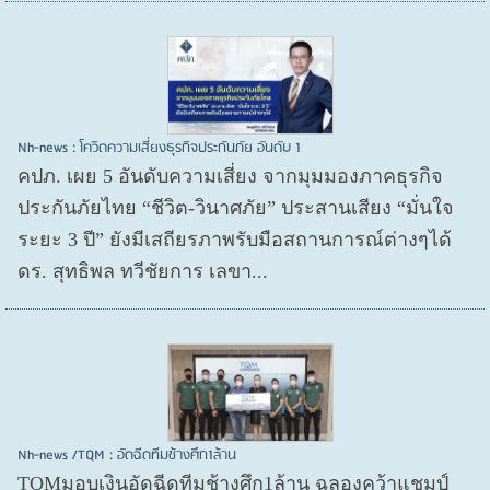
Nh-news : โควิดความเสี่ยงธุรกิจประกันภัย อันดับ 1
คปภ. เผย 5 อันดับความเสี่ยง จากมุมมองภาคธุรกิจ
ประกันภัยไทย “ชีวิต-วินาศภัย” ประสานเสียง “มั่นใจ
ระยะ 3 ปี” ยังมีเสถียรภาพรับมือสถานการณ์ต่างๆได้
ดร. สุทธิพล ทวีชัยการ เลขา...
Nh-news /TQM : อัดฉีดทีมช้างศึก1ล้าน
TQMมอบเงินอัดฉีดทีมช้างศึก1ล้าน ฉลองคว้าแชมป์