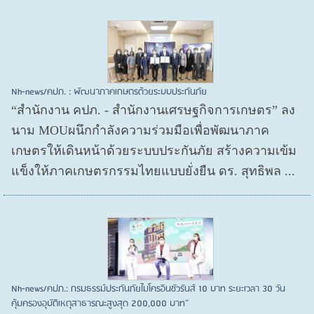
Nh-news/คปภ. : พัฒนาภาคเกษตรด้วยระบบประกันภัย
“สำนักงาน คปภ. - สำนักงานเศรษฐกิจการเกษตร” ลง
นาม MOUผนึกกำลังความร่วมมือเพื่อพัฒนาภาค
เกษตรให้เดินหน้าด้วยระบบประกันภัย สร้างความเข้ม
แข็งให้ภาคเกษตรกรรมไทยแบบยั่งยืน ดร. สุทธิพล ...
Nh-news/คปภ.: กรมธรรม์ประกันภัยไมโครอินชัวรันส์ 10 บาท ระยะเวลา 30 วัน
คุ้มครองอุบัติเหตุสาธารณะสูงสุด 200,000 บาท”