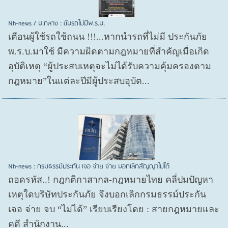
Nh-news / บ.กลาง : ขับรถไม่มีพ.ร.บ.
เตือนผู้ใช้รถใช้ถนน !!!...หากนำรถที่ไม่มี ประกันภัย
พ.ร.บ.มาใช้ มีความผิดตามกฎหมายที่สำคัญเมื่อเกิด
อุบัติเหตุ “ผู้ประสบเหตุจะไม่ได้รับความคุ้มครองตาม
กฎหมาย”ในแต่ละปีมีผู้ประสบอุบัต...
Nh-news : กรมธรรม์ประกัน เจอ จ่าย จ่าย บอกเลิกสัญญาไม่ได้
ถอดรหัส..! กฎกติกาสากล-กฎหมายไทย คลี่ปมปัญหา
เหตุใดบริษัทประกันภัย จึงบอกเลิกกรมธรรม์ประกัน
เจอ จ่าย จบ “ไม่ได้” เรียบเรียงโดย : สายกฎหมายและ
คดี สำนักงาน...