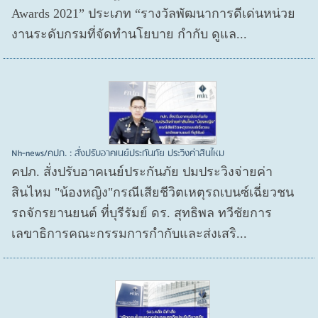
Awards 2021” ประเภท “รางวัลพัฒนาการดีเด่นหน่วย
งานระดับกรมที่จัดทำนโยบาย กำกับ ดูแล...
Nh-news/คปภ. : สั่งปรับอาคเนย์ประกันภัย ประวิงค่าสินไหม
คปภ. สั่งปรับอาคเนย์ประกันภัย ปมประวิงจ่ายค่า
สินไหม "น้องหญิง"กรณีเสียชีวิตเหตุรถเบนซ์เฉี่ยวชน
รถจักรยานยนต์ ที่บุรีรัมย์ ดร. สุทธิพล ทวีชัยการ
เลขาธิการคณะกรรมการกำกับและส่งเสริ...