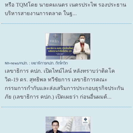
หรือ TQMโดย นายคมเนตร เนตรประไพ รองประธาน
บริหารสายงานการตลาด ในฐ...
Nh-news/คปภ. : เลขาธิการคปภ. ติดโควิด
เลขาธิการ คปภ. เปิดไทม์ไลน์ หลังทราบว่าติดโค
วิด-19 ดร. สุทธิพล ทวีชัยการ เลขาธิการคณะ
กรรมการกำกับและส่งเสริมการประกอบธุรกิจประกัน
ภัย (เลขาธิการ คปภ.) เปิดเผยว่า ก่อนอื่นผมต้...