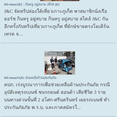
Nh-news/J&C : กินหรู อยู่สบาย สไตล์ J&C
J&C จัดทริปล่องใต้เที่ยวเกาะภูเก็ต พาสมาชิกนั่งเรือ
ยอร์ช กินหรู อยู่สบาย กินหรู อยู่สบาย สไตล์ J&C กัน
อีกครั้งกับทริปเที่ยวเกาะภูเก็ต ที่ยักษ์ขายตรงโมเดิร์น
เทรด จ...
Nh-news/คปภ: ช่วยเหลือด้านประกันภัย
คปภ. เร่งบูรณาการเพื่อช่วยเหลือด้านประกันภัย กรณี
อุบัติเหตุรถเบนซ์ ชนรถยนต์ ฮอนด้า เสียชีวิต 3 ราย
บนทางด่วนขั้นที่ 2 อโศก-ศรีนครินทร์ เผยรถเบนซ์ ทำ
ประกันภัยภัย พ.ร.บ. และภาคสมัครใ...