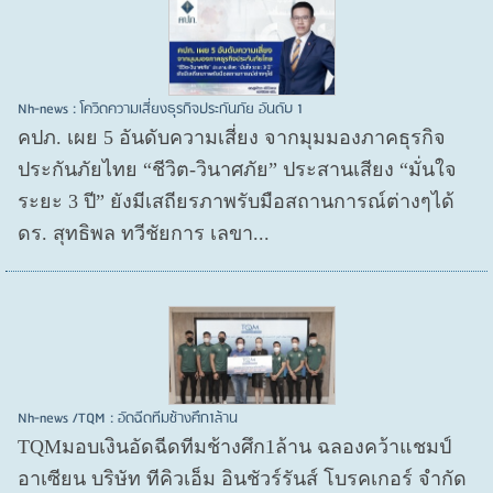
Nh-news : โควิดความเสี่ยงธุรกิจประกันภัย อันดับ 1
คปภ. เผย 5 อันดับความเสี่ยง จากมุมมองภาคธุรกิจ
ประกันภัยไทย “ชีวิต-วินาศภัย” ประสานเสียง “มั่นใจ
ระยะ 3 ปี” ยังมีเสถียรภาพรับมือสถานการณ์ต่างๆได้
ดร. สุทธิพล ทวีชัยการ เลขา...
Nh-news /TQM : อัดฉีดทีมช้างศึก1ล้าน
TQMมอบเงินอัดฉีดทีมช้างศึก1ล้าน ฉลองคว้าแชมป์
อาเซียน บริษัท ทีคิวเอ็ม อินชัวร์รันส์ โบรคเกอร์ จำกัด