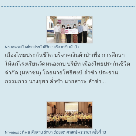
Nh-news/เมืองไทยประกันชีวิต : บริจาคเงินผ้าป่า
เมืองไทยประกันชีวิต บริจาคเงินผ้าป่าเพื่อ การศึกษา
ให้แก่โรงเรียนวัดหนองกบ บริษัท เมืองไทยประกันชีวิต
จำกัด (มหาชน) โดยนายโพธิพงษ์ ล่ำซำ ประธาน
กรรมการ นางยุพา ล่ำซำ นายสาระ ล่ำซำ...
Nh-news : ทิพย สืบสาน รักษา ต่อยอด ศาสตร์พระราชา ครั้งที่ 13