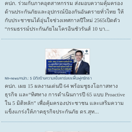
คปภ. ร่วมกับภาคอุตสาหกรรม ส่งมอบความคุ้มครอง
ด้านประกันภัยและอุปกรณ์ป้องกันอันตรายทั่วไทย ให้
กับประชาชนได้อุ่นใจช่วงเทศกาลปีใหม่ 2565เปิดตัว
“กรมธรรม์ประกันภัยไมโครอินชัวรันส์ 10 บา...
Nh-news/คปภ.: 5 มิติสร้างความแข็งแกร่งและฟื้นฟูศรัทธา
คปภ. เผย 15 ผลงานเด่นปี 64 พร้อมชูธงโอกาสทาง
ธุรกิจ และ“ทิศทาง การดำเนินการปี 65 แบบ Proactive
ใน 5 มิติหลัก” เพื่อคุ้มครองประชาชน และเสริมความ
แข็งแกร่งให้ภาคธุรกิจประกันภัย ดร.สุท...