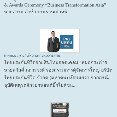
& Awards Ceremony “Business Transformation Asia”
นายสาระ ล่ำซำ ประธานเจ้าหน้...
Nh-news : จ่ายสินไหมทดแทนหมอกระต่าย
ไทยประกันชีวิตจ่ายสินไหมฮอตเคลม “หมอกระต่าย”
นายสวัสดิ์ นฤวรวงศ์ รองกรรมการผู้จัดการใหญ่ บริษัท
ไทยประกันชีวิต จำกัด (มหาชน) เปิดเผยว่า จากกรณี
อุบัติเหตุรถจักรยานยนต์บิ๊กไบค์ชน...