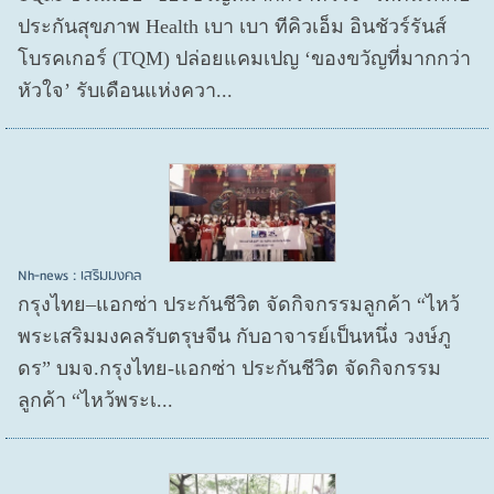
ประกันสุขภาพ Health เบา เบา ทีคิวเอ็ม อินชัวร์รันส์
โบรคเกอร์ (TQM) ปล่อยแคมเปญ ‘ของขวัญที่มากกว่า
หัวใจ’ รับเดือนแห่งควา...
Nh-news : เสริมมงคล
กรุงไทย–แอกซ่า ประกันชีวิต จัดกิจกรรมลูกค้า “ไหว้
พระเสริมมงคลรับตรุษจีน กับอาจารย์เป็นหนึ่ง วงษ์ภู
ดร” บมจ.กรุงไทย-แอกซ่า ประกันชีวิต จัดกิจกรรม
ลูกค้า “ไหว้พระเ...