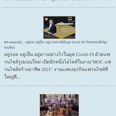
Nh-news/J&C : อยู่รอด อยู่เป็น อยู่ยาวอย่างไรในยุค Covid-19 ด้วยแฟรนไชส์รูป
แบบใหม่
อยู่รอด อยู่​เป็น อยู่​ยาวอย่างไรในยุค Covid​-19 ด้วยแฟ
รนไชส์​รูปแบบใหม่ เปิดอีกหนึ่งไฮไลท์ในงาน"MOC แฟ
รนไชส์สร้างอาชีพ 2021" งานแสดงธุรกิจแฟรนไชส์ที่
ใหญ่ที...