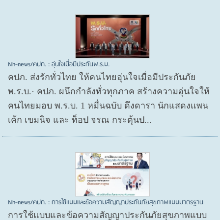
Nh-news/คปภ. : อุ่นใจเมื่อมีประกันพ.ร.บ.
คปภ. ส่งรักทั่วไทย ให้คนไทยอุ่นใจเมื่อมีประกันภัย
พ.ร.บ.· คปภ. ผนึกกำลังทั่วทุกภาค สร้างความอุ่นใจให้
คนไทยมอบ พ.ร.บ. 1 หมื่นฉบับ ดึงดารา นักแสดงแพน
เค้ก เขมนิจ และ ท็อป จรณ กระตุ้นป...
Nh-news/คปภ. : การใช้แบบและข้อความสัญญาประกันภัยสุขภาพแบบมาตรฐาน
การใช้แบบและข้อความสัญญาประกันภัยสุขภาพแบบ