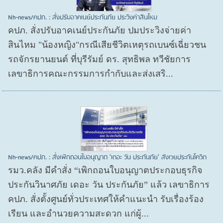
Nh-news/คปภ. : สั่งปรับอาคเนย์ประกันภัย ประวิงค่าสินไหม
คปภ. สั่งปรับอาคเนย์ประกันภัย ปมประวิงจ่ายค่า
สินไหม "น้องหญิง"กรณีเสียชีวิตเหตุรถเบนซ์เฉี่ยวชน
รถจักรยานยนต์ ที่บุรีรัมย์ ดร. สุทธิพล ทวีชัยการ
เลขาธิการคณะกรรมการกำกับและส่งเสริ...
Nh-news/คปภ. : สั่งเพิกถอนใบอนุญาต 'เดอะ วัน ประกันภัย' สังเวยประกันโควิด
รมว.คลัง มีคำสั่ง “เพิกถอนใบอนุญาตประกอบธุรกิจ
ประกันวินาศภัย เดอะ วัน ประกันภัย” แล้ว เลขาธิการ
คปภ. สั่งตั้งศูนย์ทั่วประเทศให้คำแนะนำ รับเรื่องร้อง
เรียน และอำนวยความสะดวก แก่ผู้...