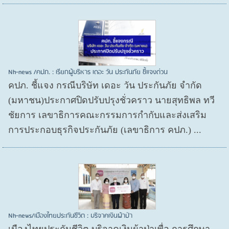
Nh-news /คปภ. : เรียกผู้บริหาร เดอะ วัน ประกันภัย ชี้แจงด่วน
คปภ. ชี้แจง กรณีบริษัท เดอะ วัน ประกันภัย จำกัด
(มหาชน)ประกาศปิดปรับปรุงชั่วคราว นายสุทธิพล ทวี
ชัยการ เลขาธิการคณะกรรมการกำกับและส่งเสริม
การประกอบธุรกิจประกันภัย (เลขาธิการ คปภ.) ...
Nh-news/เมืองไทยประกันชีวิต : บริจาคเงินผ้าป่า