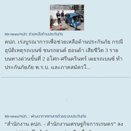
Nh-news/คปภ: ช่วยเหลือด้านประกันภัย
คปภ. เร่งบูรณาการเพื่อช่วยเหลือด้านประกันภัย กรณี
อุบัติเหตุรถเบนซ์ ชนรถยนต์ ฮอนด้า เสียชีวิต 3 ราย
บนทางด่วนขั้นที่ 2 อโศก-ศรีนครินทร์ เผยรถเบนซ์ ทำ
ประกันภัยภัย พ.ร.บ. และภาคสมัครใ...
Nh-news/คปภ. : พัฒนาภาคเกษตรด้วยระบบประกันภัย
“สำนักงาน คปภ. - สำนักงานเศรษฐกิจการเกษตร” ลง