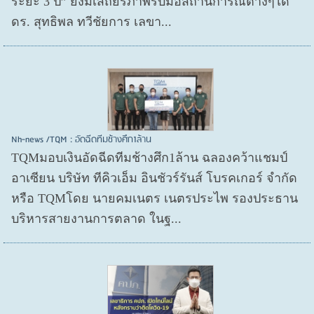
ระยะ 3 ปี” ยังมีเสถียรภาพรับมือสถานการณ์ต่างๆได้
ดร. สุทธิพล ทวีชัยการ เลขา...
Nh-news /TQM : อัดฉีดทีมช้างศึก1ล้าน
TQMมอบเงินอัดฉีดทีมช้างศึก1ล้าน ฉลองคว้าแชมป์
อาเซียน บริษัท ทีคิวเอ็ม อินชัวร์รันส์ โบรคเกอร์ จำกัด
หรือ TQMโดย นายคมเนตร เนตรประไพ รองประธาน
บริหารสายงานการตลาด ในฐ...