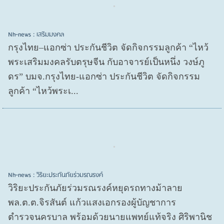
Nh-news : เสริมมงคล
กรุงไทย–แอกซ่า ประกันชีวิต จัดกิจกรรมลูกค้า “ไหว้
พระเสริมมงคลรับตรุษจีน กับอาจารย์เป็นหนึ่ง วงษ์ภู
ดร” บมจ.กรุงไทย-แอกซ่า ประกันชีวิต จัดกิจกรรม
ลูกค้า “ไหว้พระเ...
Nh-news : วิริยะประกันภัยร่วมรณรงค์
วิริยะประกันภัยร่วมรณรงค์หยุดรถทางม้าลาย
พล.ต.ต.จิรสันต์ แก้วแสงเอกรองผู้บัญชาการ
ตำรวจนครบาล พร้อมด้วยนายแพทย์แท้จริง ศิริพานิช