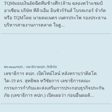
TQMมอบเงินอัดฉีดทีมช้างศึก1ล้าน ฉลองคว้าแชมป์
อาเซียน บริษัท ทีคิวเอ็ม อินชัวร์รันส์ โบรคเกอร์ จำกัด
หรือ TQMโดย นายคมเนตร เนตรประไพ รองประธาน
บริหารสายงานการตลาด ในฐ...
Nh-news/คปภ. : เลขาธิการคปภ. ติดโควิด
เลขาธิการ คปภ. เปิดไทม์ไลน์ หลังทราบว่าติดโค
วิด-19 ดร. สุทธิพล ทวีชัยการ เลขาธิการคณะ
กรรมการกำกับและส่งเสริมการประกอบธุรกิจประกัน
ภัย (เลขาธิการ คปภ.) เปิดเผยว่า ก่อนอื่นผมต้...