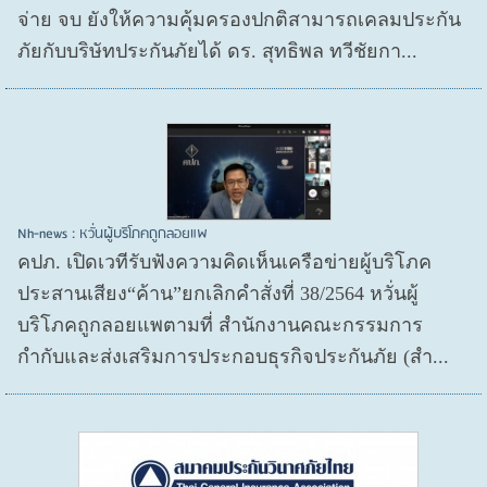
จ่าย จบ ยังให้ความคุ้มครองปกติสามารถเคลมประกัน
ภัยกับบริษัทประกันภัยได้ ดร. สุทธิพล ทวีชัยกา...
Nh-news : หวั่นผู้บริโภคถูกลอยแพ
คปภ. เปิดเวทีรับฟังความคิดเห็นเครือข่ายผู้บริโภค
ประสานเสียง“ค้าน”ยกเลิกคำสั่งที่ 38/2564 หวั่นผู้
บริโภคถูกลอยแพตามที่ สำนักงานคณะกรรมการ
กำกับและส่งเสริมการประกอบธุรกิจประกันภัย (สำ...