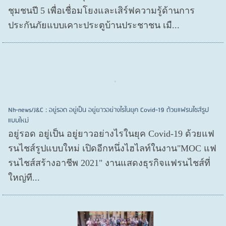
ชุมชนปี 5 เพื่อเชื่อมโยงและเสิร์ฟความรู้ด้านการ
ประกันภัยแบบเคาะประตูบ้านประชาชน เมื...
Nh-news/J&C : อยู่รอด อยู่เป็น อยู่ยาวอย่างไรในยุค Covid-19 ด้วยแฟรนไชส์รูป
แบบใหม่
อยู่รอด อยู่​เป็น อยู่​ยาวอย่างไรในยุค Covid​-19 ด้วยแฟ
รนไชส์​รูปแบบใหม่ เปิดอีกหนึ่งไฮไลท์ในงาน"MOC แฟ
รนไชส์สร้างอาชีพ 2021" งานแสดงธุรกิจแฟรนไชส์ที่
ใหญ่ที...