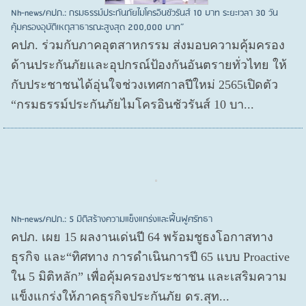
Nh-news/คปภ.: กรมธรรม์ประกันภัยไมโครอินชัวรันส์ 10 บาท ระยะเวลา 30 วัน
คุ้มครองอุบัติเหตุสาธารณะสูงสุด 200,000 บาท”
คปภ. ร่วมกับภาคอุตสาหกรรม ส่งมอบความคุ้มครอง
ด้านประกันภัยและอุปกรณ์ป้องกันอันตรายทั่วไทย ให้
กับประชาชนได้อุ่นใจช่วงเทศกาลปีใหม่ 2565เปิดตัว
“กรมธรรม์ประกันภัยไมโครอินชัวรันส์ 10 บา...
Nh-news/คปภ.: 5 มิติสร้างความแข็งแกร่งและฟื้นฟูศรัทธา
คปภ. เผย 15 ผลงานเด่นปี 64 พร้อมชูธงโอกาสทาง
ธุรกิจ และ“ทิศทาง การดำเนินการปี 65 แบบ Proactive
ใน 5 มิติหลัก” เพื่อคุ้มครองประชาชน และเสริมความ
แข็งแกร่งให้ภาคธุรกิจประกันภัย ดร.สุท...