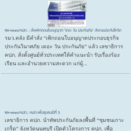
Nh-news/คปภ. : สั่งเพิกถอนใบอนุญาต 'เดอะ วัน ประกันภัย' สังเวยประกันโควิด
รมว.คลัง มีคำสั่ง “เพิกถอนใบอนุญาตประกอบธุรกิจ
ประกันวินาศภัย เดอะ วัน ประกันภัย” แล้ว เลขาธิการ
คปภ. สั่งตั้งศูนย์ทั่วประเทศให้คำแนะนำ รับเรื่องร้อง
เรียน และอำนวยความสะดวก แก่ผู้...
Nh-news/คปภ.: คปภ.เพื่อชุมชนปีที่ 5
เลขาธิการ คปภ. นำทัพประกันภัยลงพื้นที่ “ชุมชนเกาะ
เกร็ด” จังหวัดนนทบุรี เปิดตัวโครงการ คปภ. เพื่อ