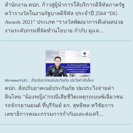
สำนักงาน คปภ. ก้าวสู่ผู้นำการให้บริการดิจิทัลภาครัฐ
คว้ารางวัลในงานรัฐบาลดิจิทัล ประจำปี 2564 “DG
Awards 2021” ประเภท “รางวัลพัฒนาการดีเด่นหน่วย
งานระดับกรมที่จัดทำนโยบาย กำกับ ดูแล...
Nh-news/คปภ. : สั่งปรับอาคเนย์ประกันภัย ประวิงค่าสินไหม
คปภ. สั่งปรับอาคเนย์ประกันภัย ปมประวิงจ่ายค่า
สินไหม "น้องหญิง"กรณีเสียชีวิตเหตุรถเบนซ์เฉี่ยวชน
รถจักรยานยนต์ ที่บุรีรัมย์ ดร. สุทธิพล ทวีชัยการ
เลขาธิการคณะกรรมการกำกับและส่งเสริ...