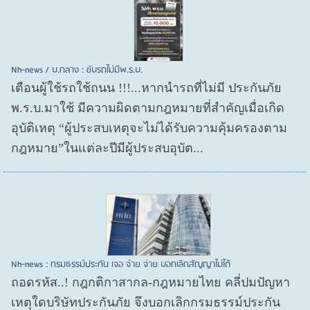
Nh-news / บ.กลาง : ขับรถไม่มีพ.ร.บ.
เตือนผู้ใช้รถใช้ถนน !!!...หากนำรถที่ไม่มี ประกันภัย
พ.ร.บ.มาใช้ มีความผิดตามกฎหมายที่สำคัญเมื่อเกิด
อุบัติเหตุ “ผู้ประสบเหตุจะไม่ได้รับความคุ้มครองตาม
กฎหมาย”ในแต่ละปีมีผู้ประสบอุบัต...
Nh-news : กรมธรรม์ประกัน เจอ จ่าย จ่าย บอกเลิกสัญญาไม่ได้
ถอดรหัส..! กฎกติกาสากล-กฎหมายไทย คลี่ปมปัญหา
เหตุใดบริษัทประกันภัย จึงบอกเลิกกรมธรรม์ประกัน