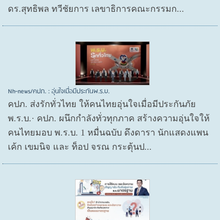
ดร.สุทธิพล ทวีชัยการ เลขาธิการคณะกรรมก...
Nh-news/คปภ. : อุ่นใจเมื่อมีประกันพ.ร.บ.
คปภ. ส่งรักทั่วไทย ให้คนไทยอุ่นใจเมื่อมีประกันภัย
พ.ร.บ.· คปภ. ผนึกกำลังทั่วทุกภาค สร้างความอุ่นใจให้
คนไทยมอบ พ.ร.บ. 1 หมื่นฉบับ ดึงดารา นักแสดงแพน
เค้ก เขมนิจ และ ท็อป จรณ กระตุ้นป...