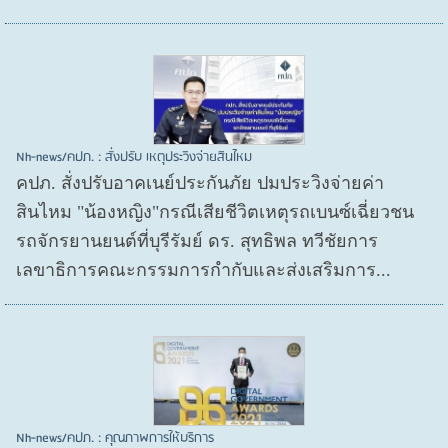
Nh-news/คปภ. : สั่งปรับ เหตุประวิงจ่ายสินไหม
คปภ. สั่งปรับอาคเนย์ประกันภัย ปมประวิงจ่ายค่า
สินไหม "น้องหญิง"กรณีเสียชีวิตเหตุรถเบนซ์เฉี่ยวชน
รถจักรยานยนต์ที่บุรีรัมย์ ดร. สุทธิพล ทวีชัยการ
เลขาธิการคณะกรรมการกำกับและส่งเสริมการ...
Nh-news/คปภ. : คุณภาพการให้บริการ