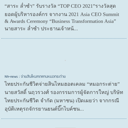
“สาระ ล่ำซำ” รับรางวัล “TOP CEO 2021”รางวัลสุด
ยอดผู้บริหารองค์กร จากงาน 2021 Asia CEO Summit
& Awards Ceremony “Business Transformation Asia”
นายสาระ ล่ำซำ ประธานเจ้าหน้...
Nh-news : จ่ายสินไหมทดแทนหมอกระต่าย
ไทยประกันชีวิตจ่ายสินไหมฮอตเคลม “หมอกระต่าย”
นายสวัสดิ์ นฤวรวงศ์ รองกรรมการผู้จัดการใหญ่ บริษัท
ไทยประกันชีวิต จำกัด (มหาชน) เปิดเผยว่า จากกรณี
อุบัติเหตุรถจักรยานยนต์บิ๊กไบค์ชน...