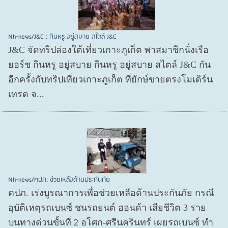
Nh-news/J&C : กินหรู อยู่สบาย สไตล์ J&C
J&C จัดทริปล่องใต้เที่ยวเกาะภูเก็ต พาสมาชิกนั่งเรือ
ยอร์ช กินหรู อยู่สบาย กินหรู อยู่สบาย สไตล์ J&C กัน
อีกครั้งกับทริปเที่ยวเกาะภูเก็ต ที่ยักษ์ขายตรงโมเดิร์น
เทรด จ...
Nh-news/คปภ: ช่วยเหลือด้านประกันภัย
คปภ. เร่งบูรณาการเพื่อช่วยเหลือด้านประกันภัย กรณี
อุบัติเหตุรถเบนซ์ ชนรถยนต์ ฮอนด้า เสียชีวิต 3 ราย
บนทางด่วนขั้นที่ 2 อโศก-ศรีนครินทร์ เผยรถเบนซ์ ทำ