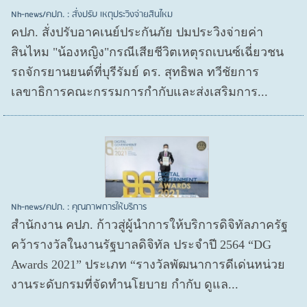
Nh-news/คปภ. : สั่งปรับ เหตุประวิงจ่ายสินไหม
คปภ. สั่งปรับอาคเนย์ประกันภัย ปมประวิงจ่ายค่า
สินไหม "น้องหญิง"กรณีเสียชีวิตเหตุรถเบนซ์เฉี่ยวชน
รถจักรยานยนต์ที่บุรีรัมย์ ดร. สุทธิพล ทวีชัยการ
เลขาธิการคณะกรรมการกำกับและส่งเสริมการ...
Nh-news/คปภ. : คุณภาพการให้บริการ
สำนักงาน คปภ. ก้าวสู่ผู้นำการให้บริการดิจิทัลภาครัฐ
คว้ารางวัลในงานรัฐบาลดิจิทัล ประจำปี 2564 “DG
Awards 2021” ประเภท “รางวัลพัฒนาการดีเด่นหน่วย
งานระดับกรมที่จัดทำนโยบาย กำกับ ดูแล...