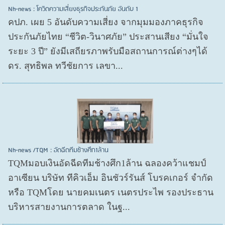
Nh-news : โควิดความเสี่ยงธุรกิจประกันภัย อันดับ 1
คปภ. เผย 5 อันดับความเสี่ยง จากมุมมองภาคธุรกิจ
ประกันภัยไทย “ชีวิต-วินาศภัย” ประสานเสียง “มั่นใจ
ระยะ 3 ปี” ยังมีเสถียรภาพรับมือสถานการณ์ต่างๆได้
ดร. สุทธิพล ทวีชัยการ เลขา...
Nh-news /TQM : อัดฉีดทีมช้างศึก1ล้าน
TQMมอบเงินอัดฉีดทีมช้างศึก1ล้าน ฉลองคว้าแชมป์
อาเซียน บริษัท ทีคิวเอ็ม อินชัวร์รันส์ โบรคเกอร์ จำกัด
หรือ TQMโดย นายคมเนตร เนตรประไพ รองประธาน
บริหารสายงานการตลาด ในฐ...