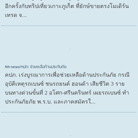
อีกครั้งกับทริปเที่ยวเกาะภูเก็ต ที่ยักษ์ขายตรงโมเดิร์น
เทรด จ...
Nh-news/คปภ: ช่วยเหลือด้านประกันภัย
คปภ. เร่งบูรณาการเพื่อช่วยเหลือด้านประกันภัย กรณี
อุบัติเหตุรถเบนซ์ ชนรถยนต์ ฮอนด้า เสียชีวิต 3 ราย
บนทางด่วนขั้นที่ 2 อโศก-ศรีนครินทร์ เผยรถเบนซ์ ทำ
ประกันภัยภัย พ.ร.บ. และภาคสมัครใ...