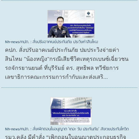
Nh-news/คปภ. : สั่งปรับอาคเนย์ประกันภัย ประวิงค่าสินไหม
คปภ. สั่งปรับอาคเนย์ประกันภัย ปมประวิงจ่ายค่า
สินไหม "น้องหญิง"กรณีเสียชีวิตเหตุรถเบนซ์เฉี่ยวชน
รถจักรยานยนต์ ที่บุรีรัมย์ ดร. สุทธิพล ทวีชัยการ
เลขาธิการคณะกรรมการกำกับและส่งเสริ...
Nh-news/คปภ. : สั่งเพิกถอนใบอนุญาต 'เดอะ วัน ประกันภัย' สังเวยประกันโควิด
รมว.คลัง มีคำสั่ง “เพิกถอนใบอนุญาตประกอบธุรกิจ