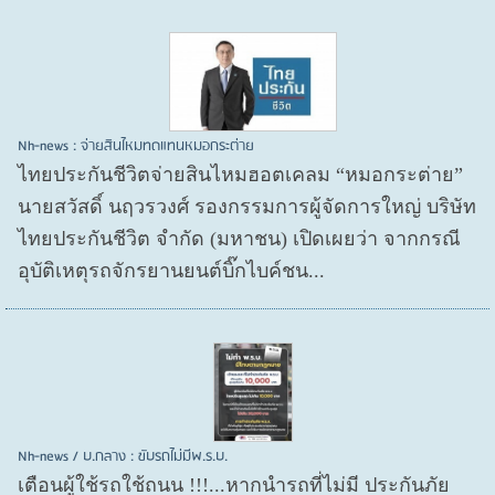
Nh-news : จ่ายสินไหมทดแทนหมอกระต่าย
ไทยประกันชีวิตจ่ายสินไหมฮอตเคลม “หมอกระต่าย”
นายสวัสดิ์ นฤวรวงศ์ รองกรรมการผู้จัดการใหญ่ บริษัท
ไทยประกันชีวิต จำกัด (มหาชน) เปิดเผยว่า จากกรณี
อุบัติเหตุรถจักรยานยนต์บิ๊กไบค์ชน...
Nh-news / บ.กลาง : ขับรถไม่มีพ.ร.บ.
เตือนผู้ใช้รถใช้ถนน !!!...หากนำรถที่ไม่มี ประกันภัย