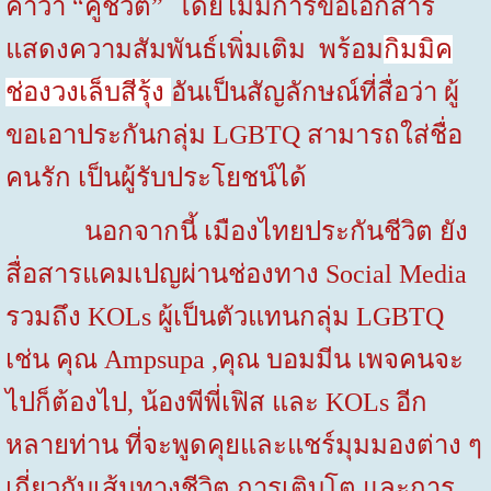
คำว่า “คู่ชีวิต” โดยไม่มีการขอเอกสาร
แสดงความสัมพันธ์เพิ่มเติม พร้อม
กิมมิค
ช่องวงเล็บสีรุ้ง
อันเป็นสัญลักษณ์ที่สื่อว่า ผู้
ขอเอาประกันกลุ่ม
LGBTQ
สามารถใส่ชื่อ
คนรัก เป็นผู้รับประโยชน์ได้
นอกจากนี้ เมืองไทยประกันชีวิต ยัง
สื่อสารแคมเปญผ่านช่องทาง
Social Media
รวมถึง
KOLs
ผู้เป็นตัวแทนกลุ่ม
LGBTQ
เช่น คุณ
Ampsupa ,
คุณ บอมมีน เพจคนจะ
ไปก็ต้องไป
,
น้องพีพี่เฟิส และ
KOLs
อีก
หลายท่าน ที่จะพูดคุยและแชร์มุมมองต่าง ๆ
เกี่ยวกับเส้นทางชีวิต การเติบโต และการ