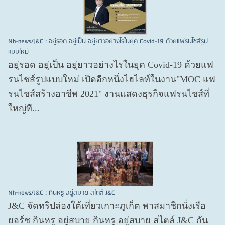
Nh-news/J&C : อยู่รอด อยู่เป็น อยู่ยาวอย่างไรในยุค Covid-19 ด้วยแฟรนไชส์รูป
แบบใหม่
อยู่รอด อยู่​เป็น อยู่​ยาวอย่างไรในยุค Covid​-19 ด้วยแฟ
รนไชส์​รูปแบบใหม่ เปิดอีกหนึ่งไฮไลท์ในงาน"MOC แฟ
รนไชส์สร้างอาชีพ 2021" งานแสดงธุรกิจแฟรนไชส์ที่
ใหญ่ที...
Nh-news/J&C : กินหรู อยู่สบาย สไตล์ J&C
J&C จัดทริปล่องใต้เที่ยวเกาะภูเก็ต พาสมาชิกนั่งเรือ
ยอร์ช กินหรู อยู่สบาย กินหรู อยู่สบาย สไตล์ J&C กัน