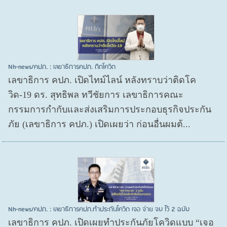
Nh-news/คปภ. : เลขาธิการคปภ. ติดโควิด
เลขาธิการ คปภ. เปิดไทม์ไลน์ หลังทราบว่าติดโค
วิด-19 ดร. สุทธิพล ทวีชัยการ เลขาธิการคณะ
กรรมการกำกับและส่งเสริมการประกอบธุรกิจประกัน
ภัย (เลขาธิการ คปภ.) เปิดเผยว่า ก่อนอื่นผมต้...
Nh-news/คปภ. : เลขาธิการคปภ.ทำประกันโควิด เจอ จ่าย จบ ไว้ 2 ฉบับ
เลขาธิการ คปภ. เปิดเผยทำประกันภัยโควิดแบบ “เจอ